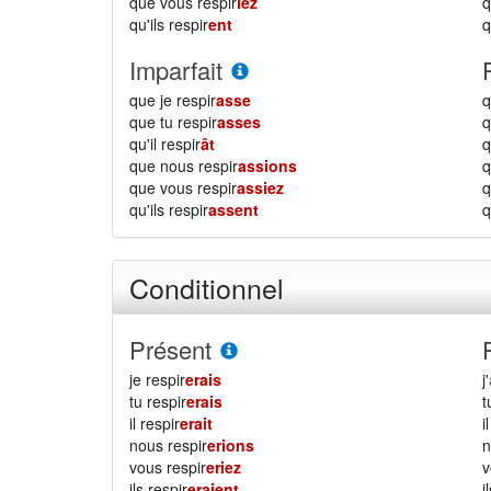
que vous respir
iez
qu'ils respir
ent
q
Imparfait
que je respir
asse
q
que tu respir
asses
q
qu'il respir
ât
q
que nous respir
assions
que vous respir
assiez
qu'ils respir
assent
q
Conditionnel
Présent
je respir
erais
j'
tu respir
erais
il respir
erait
i
nous respir
erions
vous respir
eriez
ils respir
eraient
i