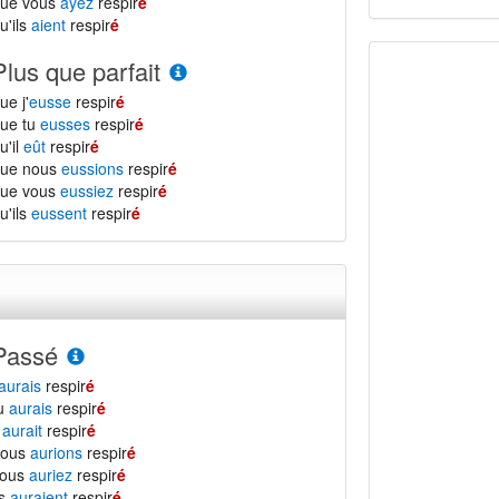
que vous
ayez
respir
é
u'ils
aient
respir
é
Plus que parfait
ue j'
eusse
respir
é
ue tu
eusses
respir
é
u'il
eût
respir
é
que nous
eussions
respir
é
que vous
eussiez
respir
é
u'ils
eussent
respir
é
Passé
aurais
respir
é
tu
aurais
respir
é
l
aurait
respir
é
nous
aurions
respir
é
vous
auriez
respir
é
ls
auraient
respir
é