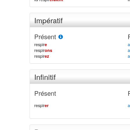
Impératif
Présent
respir
e
a
respir
ons
a
respir
ez
a
Infinitif
Présent
respir
er
a