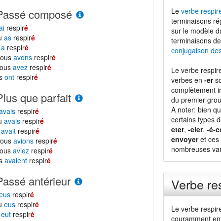
Le
verbe respir
Passé composé
terminaisons ré
ai
respir
é
sur le modèle 
tu
as
respir
é
terminaisons de
l
a
respir
é
conjugaison de
nous
avons
respir
é
vous
avez
respir
é
Le verbe respir
ls
ont
respir
é
verbes en
-er
so
complètement ir
Plus que parfait
du premier grou
A noter: bien qu
avais
respir
é
certains types 
tu
avais
respir
é
eter
,
-eler
,
-é-c
l
avait
respir
é
envoyer
et ces 
nous
avions
respir
é
nombreuses vari
vous
aviez
respir
é
ls
avaient
respir
é
Passé antérieur
Verbe re
eus
respir
é
tu
eus
respir
é
Le verbe respir
l
eut
respir
é
couramment en 