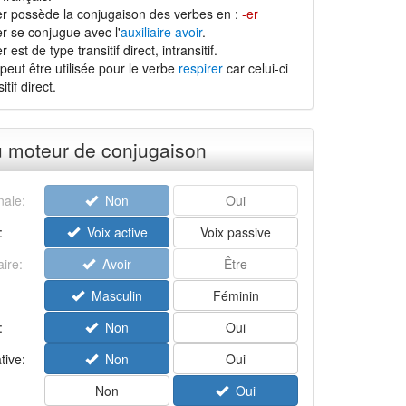
er possède la conjugaison des verbes en :
-er
r se conjugue avec l'
auxiliaire avoir
.
 est de type transitif direct, intransitif.
peut être utilisée pour le verbe
respirer
car celui-ci
tif direct.
u moteur de conjugaison
ale:
Non
Oui
:
Voix active
Voix passive
aire:
Avoir
Être
Masculin
Féminin
:
Non
Oui
tive:
Non
Oui
Non
Oui