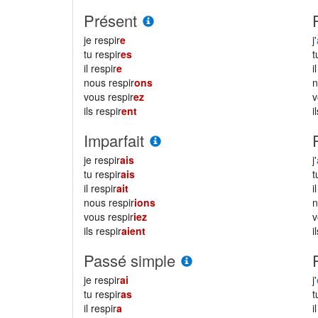
Présent
je respir
e
j'
tu respir
es
il respir
e
i
nous respir
ons
vous respir
ez
ils respir
ent
i
Imparfait
je respir
ais
j'
tu respir
ais
il respir
ait
i
nous respir
ions
vous respir
iez
ils respir
aient
i
Passé simple
je respir
ai
j'
tu respir
as
il respir
a
i