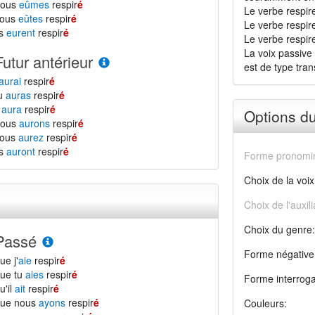
nous
eûmes
respir
é
Le verbe respir
vous
eûtes
respir
é
Le verbe respire
ls
eurent
respir
é
Le verbe respirer
La voix passive 
Futur antérieur
est de type transi
aurai
respir
é
tu
auras
respir
é
l
aura
respir
é
Options d
nous
aurons
respir
é
vous
aurez
respir
é
ls
auront
respir
é
Forme pronomin
Choix de la voix
Choix de l'auxili
Choix du genre:
Passé
Forme négative
ue j'
aie
respir
é
ue tu
aies
respir
é
Forme interroga
u'il
ait
respir
é
que nous
ayons
respir
é
Couleurs: