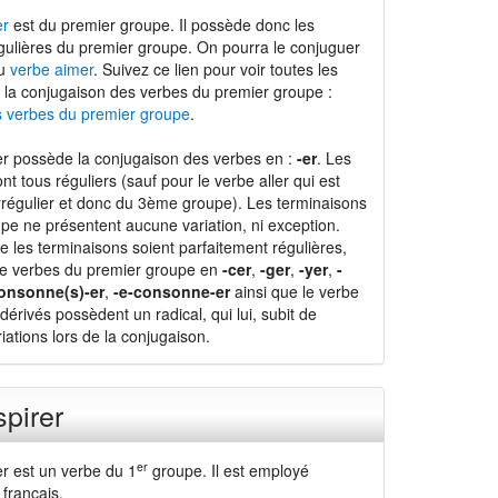
er
est du premier groupe. Il possède donc les
gulières du premier groupe. On pourra le conjuguer
du
verbe aimer
. Suivez ce lien pour voir toutes les
 la conjugaison des verbes du premier groupe :
s verbes du premier groupe
.
er possède la conjugaison des verbes en :
-er
. Les
nt tous réguliers (sauf pour le verbe aller qui est
régulier et donc du 3ème groupe). Les terminaisons
pe ne présentent aucune variation, ni exception.
e les terminaisons soient parfaitement régulières,
de verbes du premier groupe en
-cer
,
-ger
,
-yer
,
-
onsonne(s)-er
,
-e-consonne-er
ainsi que le verbe
dérivés possèdent un radical, qui lui, subit de
ations lors de la conjugaison.
spirer
er
er est un verbe du 1
groupe. Il est employé
français.