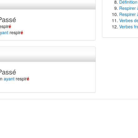
Définition
Respirer 
Respirer 
Passé
Verbes de
espir
é
Verbes fr
yant
respir
é
Passé
en
ayant
respir
é