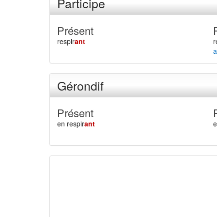
Participe
Présent
respir
ant
r
a
Gérondif
Présent
en respir
ant