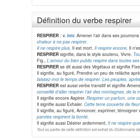
Définition du verbe respirer
RESPIRER
:
v. intr.
Amener l'air dans ses poumons e
chaleur à ne pas respirer.
Il ne respire plus,
Il est mort.
Il respire encore,
Il n'e
RESPIRER
signifie, dans le style soutenu, Vivre.
Tou
Fig.,
L'amour du bien public respire dans toutes ses
RESPIRER
se dit aussi des Végétaux et signifie Fixe
Il signifie, au figuré, Prendre un peu de relâche ap
laissez-moi le temps de respirer. Les peuples, après
RESPIRER
est aussi verbe transitif et signifie Ame
conseillé d'aller respirer l'air des montagnes, de la 
Il signifie encore Aspirer.
Respirer un parfum, une od
Il signifie aussi Exhaler.
Cette terre couverte de fleur
Il signifie, au figuré, Annoncer, exprimer, témoigner
paroles respirent la bonté.
Il signifie aussi Désirer ardemment,
Il ne respire qu
Tout ou partie de cette définition est extrait du Dictionnaire