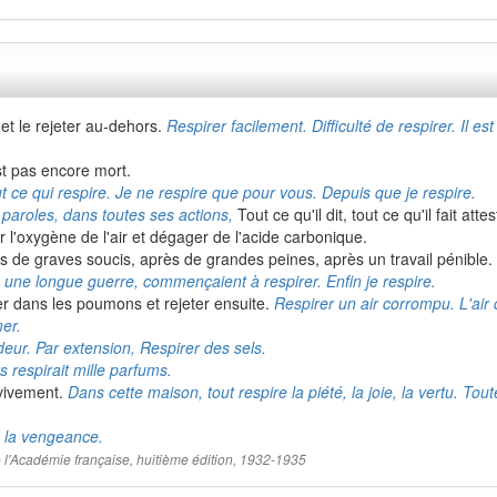
t le rejeter au-dehors.
Respirer facilement. Difficulté de respirer. Il est
st pas encore mort.
t ce qui respire. Je ne respire que pour vous. Depuis que je respire.
 paroles, dans toutes ses actions,
Tout ce qu'il dit, tout ce qu'il fait at
r l'oxygène de l'air et dégager de l'acide carbonique.
rès de graves soucis, après de grandes peines, après un travail pénible.
 une longue guerre, commençaient à respirer. Enfin je respire.
ner dans les poumons et rejeter ensuite.
Respirer un air corrompu. L'ai
mer.
eur. Par extension, Respirer des sels.
s respirait mille parfums.
 vivement.
Dans cette maison, tout respire la piété, la joie, la vertu. To
e la vengeance.
 de l'Académie française, huitième édition, 1932-1935