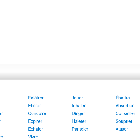
Folâtrer
Jouer
Ébattre
Flairer
Inhaler
Absorber
er
Conduire
Diriger
Conseiller
r
Expirer
Haleter
Soupirer
Exhaler
Panteler
Attiser
er
Vivre