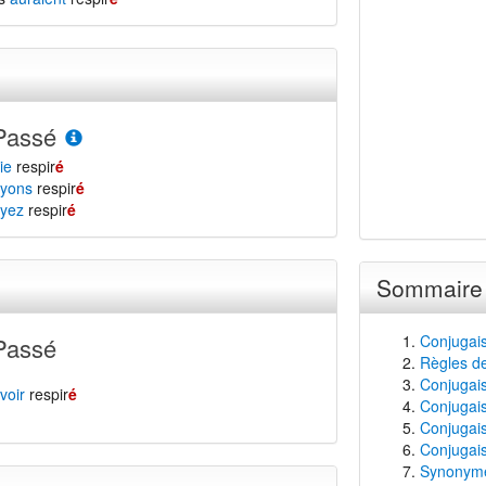
Passé
ie
respir
é
yons
respir
é
yez
respir
é
Sommaire
Conjugais
Passé
Règles de
Conjugaiso
voir
respir
é
Conjugais
Conjugais
Conjugais
Synonyme