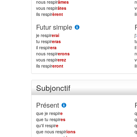
nous respir
âmes
vous respir
âtes
ils respir
èrent
i
Futur simple
je respir
erai
j'
tu respir
eras
il respir
era
i
nous respir
erons
vous respir
erez
ils respir
eront
i
Subjonctif
Présent
que je respir
e
q
que tu respir
es
q
qu'il respir
e
q
que nous respir
ions