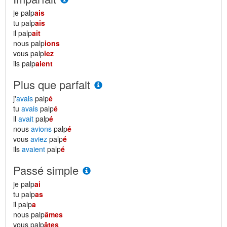
je palp
ais
tu palp
ais
il palp
ait
nous palp
ions
vous palp
iez
ils palp
aient
Plus que parfait
j'
avais
palp
é
tu
avais
palp
é
il
avait
palp
é
nous
avions
palp
é
vous
aviez
palp
é
ils
avaient
palp
é
Passé simple
je palp
ai
tu palp
as
il palp
a
nous palp
âmes
vous palp
âtes