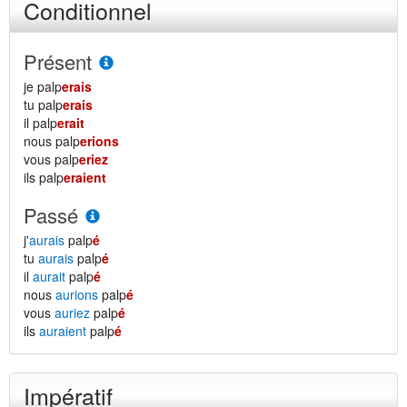
Conditionnel
Présent
je palp
erais
tu palp
erais
il palp
erait
nous palp
erions
vous palp
eriez
ils palp
eraient
Passé
j'
aurais
palp
é
tu
aurais
palp
é
il
aurait
palp
é
nous
aurions
palp
é
vous
auriez
palp
é
ils
auraient
palp
é
Impératif