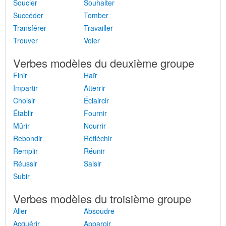
Soucier
Souhaiter
Succéder
Tomber
Transférer
Travailler
Trouver
Voler
Verbes modèles du deuxième groupe
Finir
Haïr
Impartir
Atterrir
Choisir
Éclaircir
Établir
Fournir
Mûrir
Nourrir
Rebondir
Réfléchir
Remplir
Réunir
Réussir
Saisir
Subir
Verbes modèles du troisième groupe
Aller
Absoudre
Acquérir
Apparoir