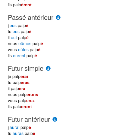
ils palp
èrent
Passé antérieur
j'
eus
palp
é
tu
eus
palp
é
il
eut
palp
é
nous
eûmes
palp
é
vous
eûtes
palp
é
ils
eurent
palp
é
Futur simple
je palp
erai
tu palp
eras
il palp
era
nous palp
erons
vous palp
erez
ils palp
eront
Futur antérieur
j'
aurai
palp
é
tu
auras
palp
é