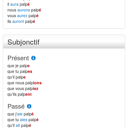
il
aura
palp
é
nous
aurons
palp
é
vous
aurez
palp
é
ils
auront
palp
é
Subjonctif
Présent
que je palp
e
que tu palp
es
qu'il palp
e
que nous palp
ions
que vous palp
iez
qu'ils palp
ent
Passé
que j'
aie
palp
é
que tu
aies
palp
é
qu'il
ait
palp
é