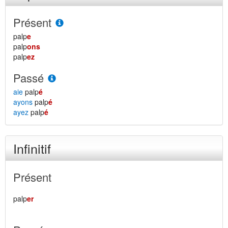
Présent
palp
e
palp
ons
palp
ez
Passé
aie
palp
é
ayons
palp
é
ayez
palp
é
Infinitif
Présent
palp
er