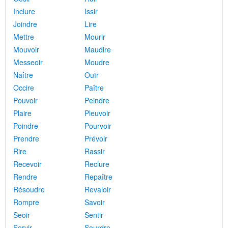
Inclure
Issir
Joindre
Lire
Mettre
Mourir
Mouvoir
Maudire
Messeoir
Moudre
Naître
Ouïr
Occire
Paître
Pouvoir
Peindre
Plaire
Pleuvoir
Poindre
Pourvoir
Prendre
Prévoir
Rire
Rassir
Recevoir
Reclure
Rendre
Repaître
Résoudre
Revaloir
Rompre
Savoir
Seoir
Sentir
Servir
Sourdre