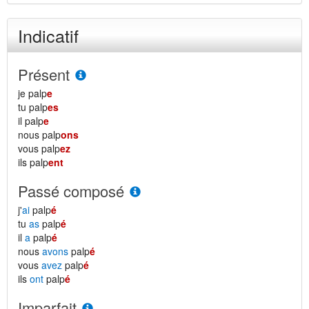
Indicatif
Présent
je palp
e
tu palp
es
il palp
e
nous palp
ons
vous palp
ez
ils palp
ent
Passé composé
j'
ai
palp
é
tu
as
palp
é
il
a
palp
é
nous
avons
palp
é
vous
avez
palp
é
ils
ont
palp
é
Imparfait