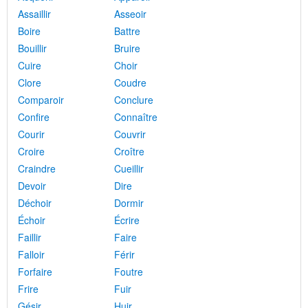
Assaillir
Asseoir
Boire
Battre
Bouillir
Bruire
Cuire
Choir
Clore
Coudre
Comparoir
Conclure
Confire
Connaître
Courir
Couvrir
Croire
Croître
Craindre
Cueillir
Devoir
Dire
Déchoir
Dormir
Échoir
Écrire
Faillir
Faire
Falloir
Férir
Forfaire
Foutre
Frire
Fuir
Gésir
Huir