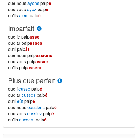
que nous
ayons
palp
é
que vous
ayez
palp
é
qu'ils
aient
palp
é
Imparfait
que je palp
asse
que tu palp
asses
qu'il palp
ât
que nous palp
assions
que vous palp
assiez
qu'ils palp
assent
Plus que parfait
que j'
eusse
palp
é
que tu
eusses
palp
é
qu'il
eût
palp
é
que nous
eussions
palp
é
que vous
eussiez
palp
é
qu'ils
eussent
palp
é