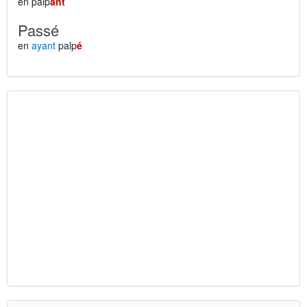
en palp
ant
Passé
en
ayant
palp
é