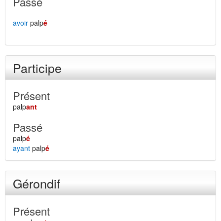
Passé
avoir
palp
é
Participe
Présent
palp
ant
Passé
palp
é
ayant
palp
é
Gérondif
Présent