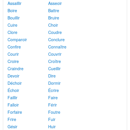
Assaillir
Asseoir
Boire
Battre
Bouillir
Bruire
Cuire
Choir
Clore
Coudre
Comparoir
Conclure
Confire
Connaître
Courir
Couvrir
Croire
Croître
Craindre
Cueillir
Devoir
Dire
Déchoir
Dormir
Échoir
Écrire
Faillir
Faire
Falloir
Férir
Forfaire
Foutre
Frire
Fuir
Gésir
Huir