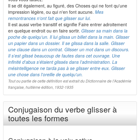
Il se dit également, au figuré, des Choses qui ne font qu'une
impression légère, ou qui n'en font aucune.
Mes
remontrances n'ont fait que glisser sur lui.
Il est aussi verbe transitif et signifie Faire entrer adroitement
en quelque endroit ou en faire sortir.
Glisser sa main dans la
poche de quelqu'un. Il lui glissa un billet dans la main. Glisser
un papier dans un dossier. Il se glissa dans la salle. Glisser
une clause dans un contrat. Glisser un mot dans un discours.
Il s'est glissé beaucoup de fautes dans cet ouvrage. Une
infinité d'abus s'étaient glissés dans l'administration. La
mésintelligence ne tarda pas à se glisser entre eux. Glisser
une chose dans l'oreille de quelqu'un.
Tout ou partie de cette définition est extrait du Dictionnaire de l'Académie
française, huitième édition, 1932-1935
Conjugaison du verbe glisser à
toutes les formes