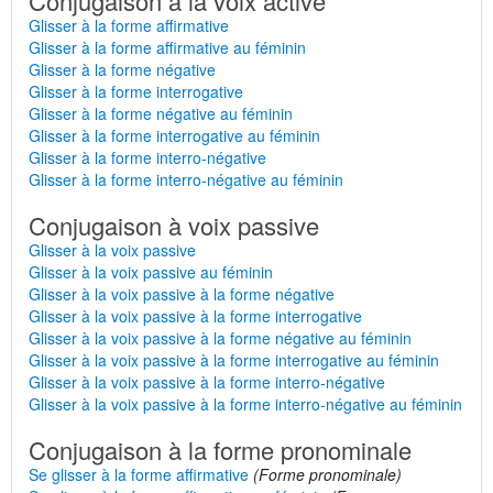
Conjugaison à la voix active
Glisser à la forme affirmative
Glisser à la forme affirmative au féminin
Glisser à la forme négative
Glisser à la forme interrogative
Glisser à la forme négative au féminin
Glisser à la forme interrogative au féminin
Glisser à la forme interro-négative
Glisser à la forme interro-négative au féminin
Conjugaison à voix passive
Glisser à la voix passive
Glisser à la voix passive au féminin
Glisser à la voix passive à la forme négative
Glisser à la voix passive à la forme interrogative
Glisser à la voix passive à la forme négative au féminin
Glisser à la voix passive à la forme interrogative au féminin
Glisser à la voix passive à la forme interro-négative
Glisser à la voix passive à la forme interro-négative au féminin
Conjugaison à la forme pronominale
Se glisser à la forme affirmative
(Forme pronominale)