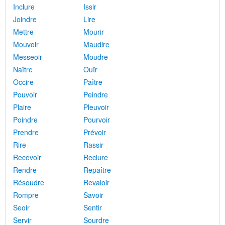
Inclure
Issir
Joindre
Lire
Mettre
Mourir
Mouvoir
Maudire
Messeoir
Moudre
Naître
Ouïr
Occire
Paître
Pouvoir
Peindre
Plaire
Pleuvoir
Poindre
Pourvoir
Prendre
Prévoir
Rire
Rassir
Recevoir
Reclure
Rendre
Repaître
Résoudre
Revaloir
Rompre
Savoir
Seoir
Sentir
Servir
Sourdre