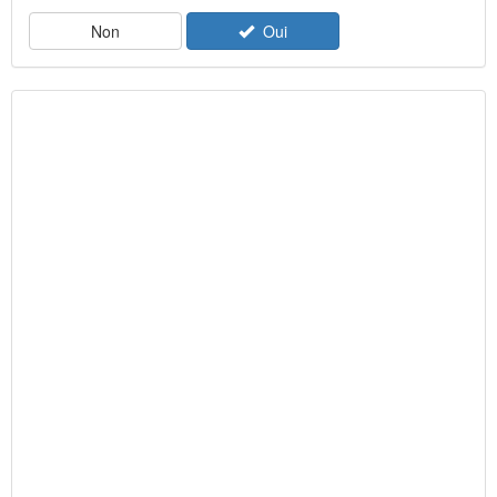
Non
Oui