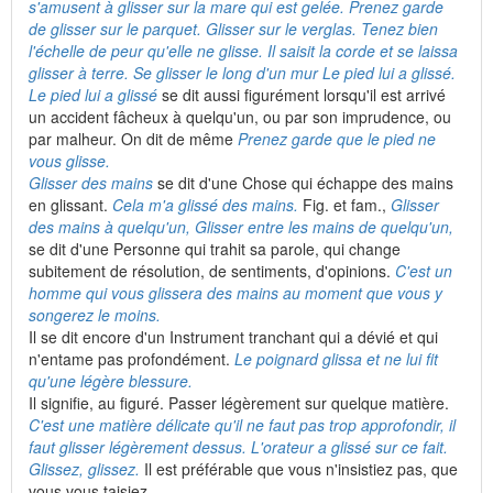
s'amusent à glisser sur la mare qui est gelée. Prenez garde
de glisser sur le parquet. Glisser sur le verglas. Tenez bien
l'échelle de peur qu'elle ne glisse. Il saisit la corde et se laissa
glisser à terre. Se glisser le long d'un mur Le pied lui a glissé.
Le pied lui a glissé
se dit aussi figurément lorsqu'il est arrivé
un accident fâcheux à quelqu'un, ou par son imprudence, ou
par malheur. On dit de même
Prenez garde que le pied ne
vous glisse.
Glisser des mains
se dit d'une Chose qui échappe des mains
en glissant.
Cela m'a glissé des mains.
Fig. et fam.,
Glisser
des mains à quelqu'un, Glisser entre les mains de quelqu'un,
se dit d'une Personne qui trahit sa parole, qui change
subitement de résolution, de sentiments, d'opinions.
C'est un
homme qui vous glissera des mains au moment que vous y
songerez le moins.
Il se dit encore d'un Instrument tranchant qui a dévié et qui
n'entame pas profondément.
Le poignard glissa et ne lui fit
qu'une légère blessure.
Il signifie, au figuré. Passer légèrement sur quelque matière.
C'est une matière délicate qu'il ne faut pas trop approfondir, il
faut glisser légèrement dessus. L'orateur a glissé sur ce fait.
Glissez, glissez.
Il est préférable que vous n'insistiez pas, que
vous vous taisiez.