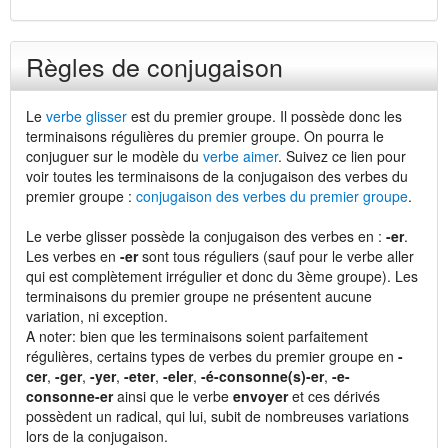
Règles de conjugaison
Le
verbe glisser
est du premier groupe. Il possède donc les
terminaisons régulières du premier groupe. On pourra le
conjuguer sur le modèle du
verbe aimer
. Suivez ce lien pour
voir toutes les terminaisons de la conjugaison des verbes du
premier groupe :
conjugaison des verbes du premier groupe
.
Le verbe glisser possède la conjugaison des verbes en :
-er
.
Les verbes en
-er
sont tous réguliers (sauf pour le verbe aller
qui est complètement irrégulier et donc du 3ème groupe). Les
terminaisons du premier groupe ne présentent aucune
variation, ni exception.
A noter: bien que les terminaisons soient parfaitement
régulières, certains types de verbes du premier groupe en
-
cer
,
-ger
,
-yer
,
-eter
,
-eler
,
-é-consonne(s)-er
,
-e-
consonne-er
ainsi que le verbe
envoyer
et ces dérivés
possèdent un radical, qui lui, subit de nombreuses variations
lors de la conjugaison.