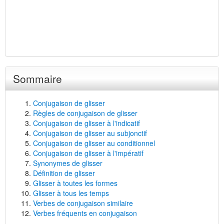
Sommaire
Conjugaison de glisser
Règles de conjugaison de glisser
Conjugaison de glisser à l'indicatif
Conjugaison de glisser au subjonctif
Conjugaison de glisser au conditionnel
Conjugaison de glisser à l'impératif
Synonymes de glisser
Définition de glisser
Glisser à toutes les formes
Glisser à tous les temps
Verbes de conjugaison similaire
Verbes fréquents en conjugaison