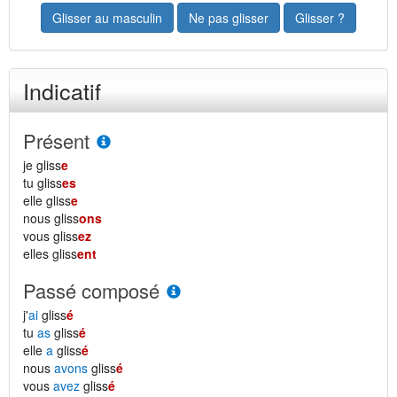
Glisser au masculin
Ne pas glisser
Glisser ?
Indicatif
Présent
je gliss
e
tu gliss
es
elle gliss
e
nous gliss
ons
vous gliss
ez
elles gliss
ent
Passé composé
j'
ai
gliss
é
tu
as
gliss
é
elle
a
gliss
é
nous
avons
gliss
é
vous
avez
gliss
é