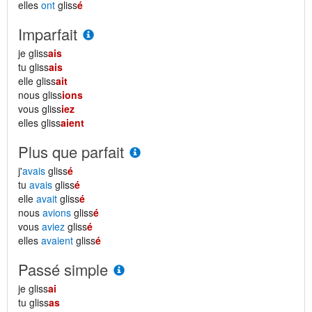
elles
ont
gliss
é
Imparfait
je gliss
ais
tu gliss
ais
elle gliss
ait
nous gliss
ions
vous gliss
iez
elles gliss
aient
Plus que parfait
j'
avais
gliss
é
tu
avais
gliss
é
elle
avait
gliss
é
nous
avions
gliss
é
vous
aviez
gliss
é
elles
avaient
gliss
é
Passé simple
je gliss
ai
tu gliss
as