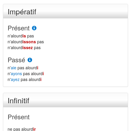
Impératif
Présent
n'alourd
is
pas
n'alourd
issons
pas
n'alourd
issez
pas
Passé
n'
aie
pas alourd
i
n'
ayons
pas alourd
i
n'
ayez
pas alourd
i
Infinitif
Présent
ne pas alourd
ir