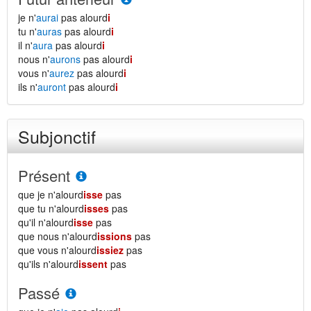
je n'
aurai
pas alourd
i
tu n'
auras
pas alourd
i
il n'
aura
pas alourd
i
nous n'
aurons
pas alourd
i
vous n'
aurez
pas alourd
i
ils n'
auront
pas alourd
i
Subjonctif
Présent
que je n'alourd
isse
pas
que tu n'alourd
isses
pas
qu'il n'alourd
isse
pas
que nous n'alourd
issions
pas
que vous n'alourd
issiez
pas
qu'ils n'alourd
issent
pas
Passé