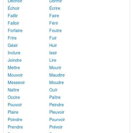
Déchoir
Dormir
Échoir
Écrire
Faillir
Faire
Falloir
Férir
Forfaire
Foutre
Frire
Fuir
Gésir
Huir
Inclure
Issir
Joindre
Lire
Mettre
Mourir
Mouvoir
Maudire
Messeoir
Moudre
Naître
Ouïr
Occire
Paître
Pouvoir
Peindre
Plaire
Pleuvoir
Poindre
Pourvoir
Prendre
Prévoir