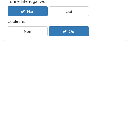
Forme interrogative:
Non
Oui
Couleurs:
Non
Oui