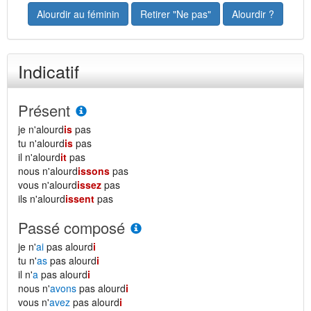
Alourdir au féminin
Retirer "Ne pas"
Alourdir ?
Indicatif
Présent
je n'alourd
is
pas
tu n'alourd
is
pas
il n'alourd
it
pas
nous n'alourd
issons
pas
vous n'alourd
issez
pas
ils n'alourd
issent
pas
Passé composé
je n'
ai
pas alourd
i
tu n'
as
pas alourd
i
il n'
a
pas alourd
i
nous n'
avons
pas alourd
i
vous n'
avez
pas alourd
i