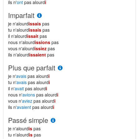
ils n'
ont
pas alourd
i
Imparfait
je n'alourd
issais
pas
tu n'alourd
issais
pas
il n'alourd
issait
pas
nous n'alourd
issions
pas
vous n'alourd
issiez
pas
ils n'alourd
issaient
pas
Plus que parfait
je n'
avais
pas alourd
i
tu n'
avais
pas alourd
i
il n'
avait
pas alourd
i
nous n'
avions
pas alourd
i
vous n'
aviez
pas alourd
i
ils n'
avaient
pas alourd
i
Passé simple
je n'alourd
is
pas
tu n'alourd
is
pas