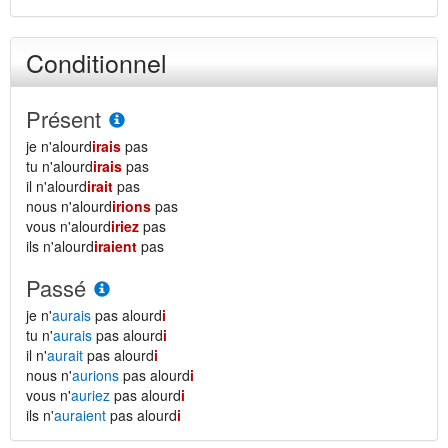
Conditionnel
Présent
je n'alourd
irais
pas
tu n'alourd
irais
pas
il n'alourd
irait
pas
nous n'alourd
irions
pas
vous n'alourd
iriez
pas
ils n'alourd
iraient
pas
Passé
je n'
aurais
pas alourd
i
tu n'
aurais
pas alourd
i
il n'
aurait
pas alourd
i
nous n'
aurions
pas alourd
i
vous n'
auriez
pas alourd
i
ils n'
auraient
pas alourd
i