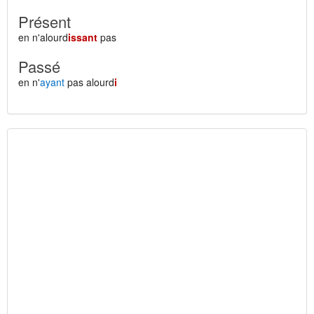
Présent
en n'alourd
issant
pas
Passé
en n'
ayant
pas alourd
i