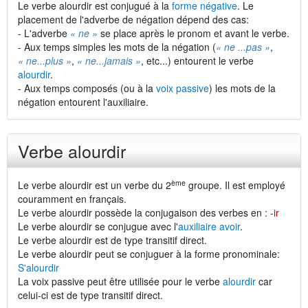
Le verbe alourdir est conjugué à la
forme négative
. Le
placement de l'adverbe de négation dépend des cas:
- L'adverbe
« ne »
se place après le pronom et avant le verbe.
- Aux temps simples les mots de la négation (
« ne ...pas »
,
« ne...plus »
,
« ne...jamais »
, etc...) entourent le verbe
alourdir
.
- Aux temps composés (ou à la
voix passive
) les mots de la
négation entourent l'auxiliaire.
Verbe alourdir
ème
Le verbe alourdir est un verbe du 2
groupe. Il est employé
couramment en français.
Le verbe alourdir possède la conjugaison des verbes en :
-ir
Le verbe alourdir se conjugue avec l'
auxiliaire avoir
.
Le verbe alourdir est de type transitif direct.
Le verbe alourdir peut se conjuguer à la forme pronominale:
S'alourdir
La voix passive peut être utilisée pour le verbe
alourdir
car
celui-ci est de type transitif direct.