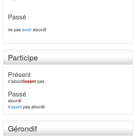
Passé
ne pas
avoir
alourd
i
Participe
Présent
n'alourd
issant
pas
Passé
alourd
i
n'
ayant
pas alourd
i
Gérondif