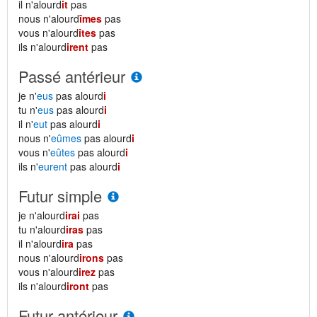
il n'alourd
it
pas
nous n'alourd
îmes
pas
vous n'alourd
îtes
pas
ils n'alourd
irent
pas
Passé antérieur
je n'
eus
pas alourd
i
tu n'
eus
pas alourd
i
il n'
eut
pas alourd
i
nous n'
eûmes
pas alourd
i
vous n'
eûtes
pas alourd
i
ils n'
eurent
pas alourd
i
Futur simple
je n'alourd
irai
pas
tu n'alourd
iras
pas
il n'alourd
ira
pas
nous n'alourd
irons
pas
vous n'alourd
irez
pas
ils n'alourd
iront
pas
Futur antérieur