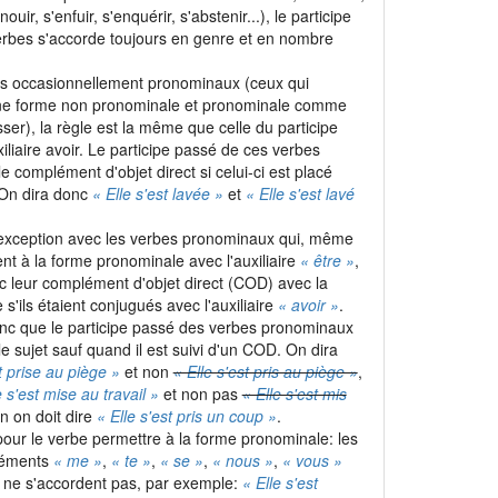
nouir, s'enfuir, s'enquérir, s'abstenir...), le participe
rbes s'accorde toujours en genre et en nombre
es occasionnellement pronominaux (ceux qui
une forme non pronominale et pronominale comme
sser), la règle est la même que celle du participe
iliaire avoir. Le participe passé de ces verbes
e complément d'objet direct si celui-ci est placé
 On dira donc
« Elle s'est lavée »
et
« Elle s'est lavé
 exception avec les verbes pronominaux qui, même
ent à la forme pronominale avec l'auxiliaire
« être »
,
c leur complément d'objet direct (COD) avec la
'ils étaient conjugués avec l'auxiliaire
« avoir »
.
nc que le participe passé des verbes pronominaux
e sujet sauf quand il est suivi d'un COD. On dira
t prise au piège »
et non
« Elle s'est pris au piège »
,
e s'est mise au travail »
et non pas
« Elle s'est mis
in on doit dire
« Elle s'est pris un coup »
.
our le verbe permettre à la forme pronominale: les
léments
« me »
,
« te »
,
« se »
,
« nous »
,
« vous »
et ne s'accordent pas, par exemple:
« Elle s'est