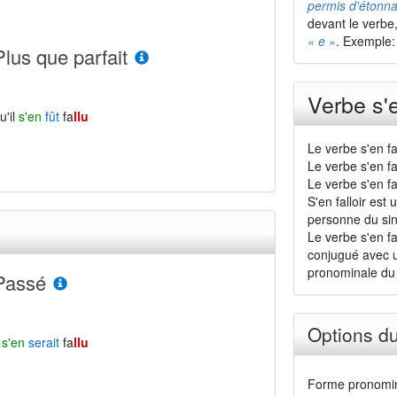
permis d'étonn
devant le verbe
« e »
. Exemple
Plus que parfait
Verbe s'e
u'il
s'en
fût
fa
llu
Le verbe s'en fa
Le verbe s'en f
Le verbe s'en fa
S'en falloir est
personne du sin
Le verbe s'en fa
conjugué avec un
pronominale du
Passé
Options d
l
s'en
serait
fa
llu
Forme pronomin