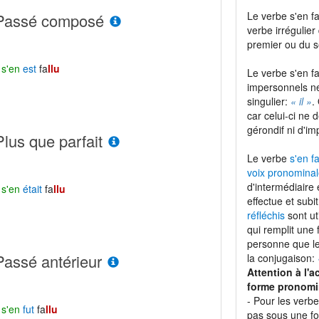
Le verbe s'en fa
Passé composé
verbe irrégulier
premier ou du 
l
s'en
est
fa
llu
Le verbe s'en fa
impersonnels ne
singulier:
« il »
.
car celui-ci ne
gérondif ni d'imp
Plus que parfait
Le verbe
s'en fa
voix pronominal
d'intermédiaire 
l
s'en
était
fa
llu
effectue et subi
réfléchis
sont ut
qui remplit une
personne que le 
Passé antérieur
la conjugaison:
Attention à l'a
forme pronomi
- Pour les verb
l
s'en
fut
fa
llu
pas sous une f