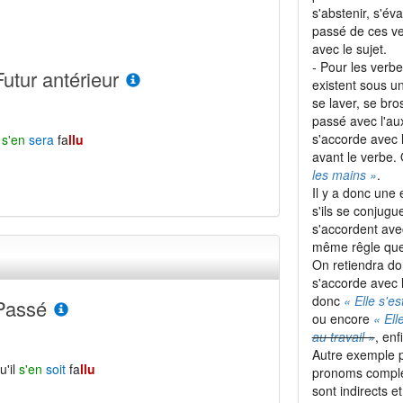
s'abstenir, s'éva
passé de ces ve
avec le sujet.
- Pour les verb
Futur antérieur
existent sous 
se laver, se bro
passé avec l'aux
s'accorde avec l
l
s'en
sera
fa
llu
avant le verbe.
les mains »
.
Il y a donc une
s'ils se conjugu
s'accordent ave
même rêgle que s
On retiendra do
s'accorde avec l
donc
« Elle s'es
Passé
ou encore
« Ell
au travail »
, enf
Autre exemple p
u'il
s'en
soit
fa
llu
pronoms comp
sont indirects 