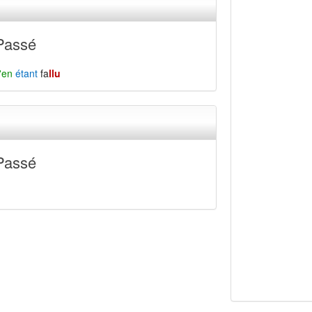
Passé
'en
étant
fa
llu
Passé