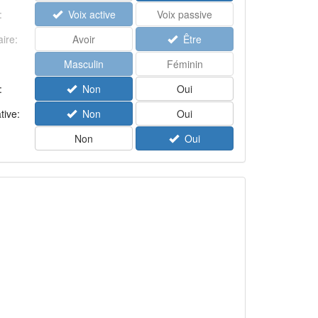
:
Voix active
Voix passive
aire:
Avoir
Être
Masculin
Féminin
:
Non
Oui
tive:
Non
Oui
Non
Oui