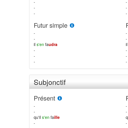
-
-
-
-
-
-
Futur simple
-
-
-
-
il
s'en
fa
udra
i
-
-
-
-
-
-
Subjonctif
Présent
-
-
-
-
qu'il
s'en
fa
ille
q
-
-