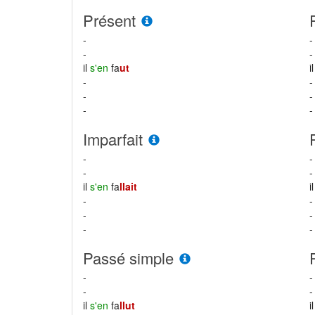
Présent
-
-
-
-
il
s'en
fa
ut
i
-
-
-
-
-
-
Imparfait
-
-
-
-
il
s'en
fa
llait
i
-
-
-
-
-
-
Passé simple
-
-
-
-
il
s'en
fa
llut
i