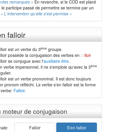
antes remarques »
En revanche, si le COD est placé
, le participe passé de permettre se termine par un
:
« L'intervention qu'elle s'est permise »
n falloir
ème
lloir est un verbe du 3
groupe.
alloir possède la conjugaison des verbes en :
-lloir
lloir se conjugue avec l'
auxiliaire être
.
ème
 un verbe impersonnel, il ne s'emploie qu'avec la 3
gulier.
lloir est un verbe pronominal. Il est donc toujours
 pronom réfléchi. Le verbe s'en falloir est la forme
 verbe:
Falloir
.
u moteur de conjugaison
ale:
Falloir
S'en falloir