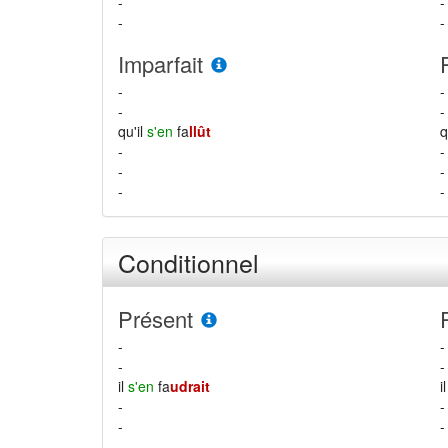
-
-
-
-
Imparfait
-
-
-
-
qu'il
s'en
fa
llût
q
-
-
-
-
-
-
Conditionnel
Présent
-
-
-
-
il
s'en
fa
udrait
i
-
-
-
-
-
-