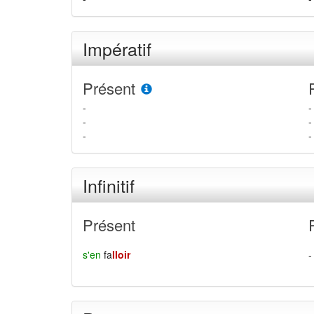
Impératif
Présent
-
-
-
-
-
-
Infinitif
Présent
s'en
fa
lloir
-