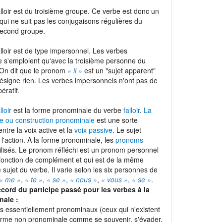
lloir est du troisième groupe. Ce verbe est donc un
 qui ne suit pas les conjugaisons régulières du
second groupe.
lloir est de type impersonnel. Les verbes
 s'emploient qu'avec la troisième personne du
 On dit que le pronom
« il »
est un "sujet apparent"
 désigne rien. Les verbes impersonnels n'ont pas de
ératif.
lloir
est la forme pronominale du verbe
falloir
.
La
e ou construction pronominale
est une sorte
entre la voix active et la
voix passive
. Le sujet
t l'action. A la forme pronominale, les
pronoms
ilisés. Le pronom réfléchi est un pronom personnel
 fonction de complément et qui est de la même
sujet du verbe. Il varie selon les six personnes de
« me »
,
« te »
,
« se »
,
« nous »
,
« vous »
,
« se »
.
ccord du participe passé pour les verbes à la
nale :
es essentiellement pronominaux (ceux qui n'existent
orme non pronominale comme se souvenir, s'évader,