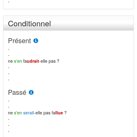
-
Conditionnel
Présent
-
-
ne
s'en
fa
udrait
-elle pas ?
-
-
-
Passé
-
-
ne
s'en
serait
-elle pas fa
llue
?
-
-
-