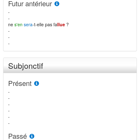
Futur antérieur
-
-
ne
s'en
sera
-t-elle pas fa
llue
?
-
-
-
Subjonctif
Présent
-
-
-
-
-
-
Passé