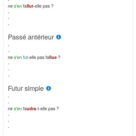
ne
s'en
fa
llut
-elle pas ?
-
-
-
Passé antérieur
-
-
ne
s'en
fut
-elle pas fa
llue
?
-
-
-
Futur simple
-
-
ne
s'en
fa
udra
-t-elle pas ?
-
-
-