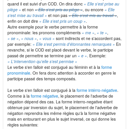
quand il est suivi d'un COD. On dira donc
« Elle s'est prise au
piège »
et non
« Elle s'est pris au piège »
, ou encore
« Elle
s'est mise au travail »
et non pas
« Elle s'est mis au travail »
,
enfin on doit dire
« Elle s'est pris un coup »
.
Autre exemple pour le verbe permettre à la forme
pronominale: les pronoms compléments
« me »
,
« te »
,
« se »
,
« nous »
,
« vous »
sont indirects et ne s'accordent pas,
par exemple:
« Elle s'est permis d'étonnantes remarques »
En
revanche, si le COD est placé devant le verbe, le participe
passé de permettre se termine par un
« e »
. Exemple:
« L'intervention qu'elle s'est permise »
Le verbe s'en falloir est conjugué au féminin et à la
forme
pronominale
. On fera donc attention à accorder en genre le
participe passé des temps composés.
Le verbe s'en falloir est conjugué à la
forme intérro-négative
.
Comme à la
forme négative
, le placement de l'adverbe de
négation dépend des cas. La forme interro-negative étant
obtenue par inversion du sujet, le placement de l'adverbe de
négation reprendra les même règles qu'à la forme négative
mais en entourant en plus le sujet inversé, ce qui donne les
règles suivantes: