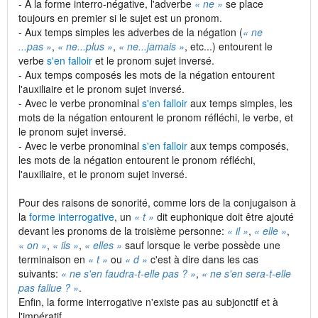
- A la forme interro-négative, l'adverbe
« ne »
se place
toujours en premier si le sujet est un pronom.
- Aux temps simples les adverbes de la négation (
« ne
...pas »
,
« ne...plus »
,
« ne...jamais »
, etc...) entourent le
verbe
s'en falloir
et le pronom sujet inversé.
- Aux temps composés les mots de la négation entourent
l'auxiliaire et le pronom sujet inversé.
- Avec le verbe pronominal
s'en falloir
aux temps simples, les
mots de la négation entourent le pronom réfléchi, le verbe, et
le pronom sujet inversé.
- Avec le verbe pronominal
s'en falloir
aux temps composés,
les mots de la négation entourent le pronom réfléchi,
l'auxiliaire, et le pronom sujet inversé.
Pour des raisons de sonorité, comme lors de la conjugaison à
la
forme interrogative
, un
« t »
dit euphonique doit être ajouté
devant les pronoms de la troisième personne:
« il »
,
« elle »
,
« on »
,
« ils »
,
« elles »
sauf lorsque le verbe possède une
terminaison en
« t »
ou
« d »
c'est à dire dans les cas
suivants:
« ne s'en faudra-t-elle pas ? »
,
« ne s'en sera-t-elle
pas fallue ? »
.
Enfin, la forme interrogative n'existe pas au subjonctif et à
l'impératif.