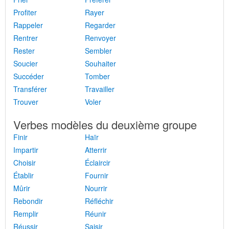
Profiter
Rayer
Rappeler
Regarder
Rentrer
Renvoyer
Rester
Sembler
Soucier
Souhaiter
Succéder
Tomber
Transférer
Travailler
Trouver
Voler
Verbes modèles du deuxième groupe
Finir
Haïr
Impartir
Atterrir
Choisir
Éclaircir
Établir
Fournir
Mûrir
Nourrir
Rebondir
Réfléchir
Remplir
Réunir
Réussir
Saisir