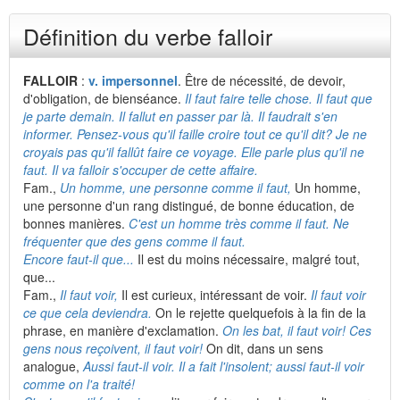
Définition du verbe falloir
FALLOIR
:
v. impersonnel
. Être de nécessité, de devoir,
d'obligation, de bienséance.
Il faut faire telle chose. Il faut que
je parte demain. Il fallut en passer par là. Il faudrait s'en
informer. Pensez-vous qu'il faille croire tout ce qu'il dit? Je ne
croyais pas qu'il fallût faire ce voyage. Elle parle plus qu'il ne
faut. Il va falloir s'occuper de cette affaire.
Fam.,
Un homme, une personne comme il faut,
Un homme,
une personne d'un rang distingué, de bonne éducation, de
bonnes manières.
C'est un homme très comme il faut. Ne
fréquenter que des gens comme il faut.
Encore faut-il que...
Il est du moins nécessaire, malgré tout,
que...
Fam.,
Il faut voir,
Il est curieux, intéressant de voir.
Il faut voir
ce que cela deviendra.
On le rejette quelquefois à la fin de la
phrase, en manière d'exclamation.
On les bat, il faut voir! Ces
gens nous reçoivent, il faut voir!
On dit, dans un sens
analogue,
Aussi faut-il voir. Il a fait l'insolent; aussi faut-il voir
comme on l'a traité!