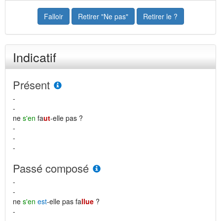
Falloir
Retirer "Ne pas"
Retirer le ?
Indicatif
Présent
-
-
ne
s'en
fa
ut
-elle pas ?
-
-
-
Passé composé
-
-
ne
s'en
est
-elle pas fa
llue
?
-