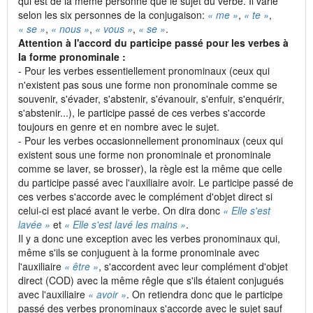
qui est de la même personne que le sujet du verbe. Il varie
selon les six personnes de la conjugaison:
« me »
,
« te »
,
« se »
,
« nous »
,
« vous »
,
« se »
.
Attention à l'accord du participe passé pour les verbes à
la forme pronominale :
- Pour les verbes essentiellement pronominaux (ceux qui
n'existent pas sous une forme non pronominale comme se
souvenir, s'évader, s'abstenir, s'évanouir, s'enfuir, s'enquérir,
s'abstenir...), le participe passé de ces verbes s'accorde
toujours en genre et en nombre avec le sujet.
- Pour les verbes occasionnellement pronominaux (ceux qui
existent sous une forme non pronominale et pronominale
comme se laver, se brosser), la règle est la même que celle
du participe passé avec l'auxiliaire avoir. Le participe passé de
ces verbes s'accorde avec le complément d'objet direct si
celui-ci est placé avant le verbe. On dira donc
« Elle s'est
lavée »
et
« Elle s'est lavé les mains »
.
Il y a donc une exception avec les verbes pronominaux qui,
même s'ils se conjuguent à la forme pronominale avec
l'auxiliaire
« être »
, s'accordent avec leur complément d'objet
direct (COD) avec la même rêgle que s'ils étaient conjugués
avec l'auxiliaire
« avoir »
. On retiendra donc que le participe
passé des verbes pronominaux s'accorde avec le sujet sauf