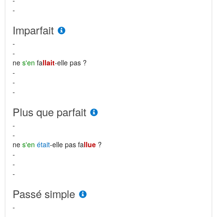
-
-
Imparfait
-
-
ne
s'en
fa
llait
-elle pas ?
-
-
-
Plus que parfait
-
-
ne
s'en
était
-elle pas fa
llue
?
-
-
-
Passé simple
-
-