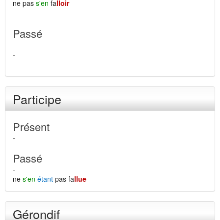
ne pas
s'en
fa
lloir
Passé
-
Participe
Présent
-
Passé
-
ne
s'en
étant
pas fa
llue
Gérondif