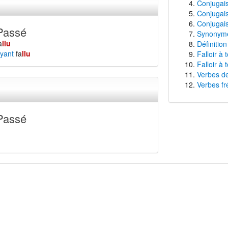
Conjugais
Conjugais
Conjugaiso
Passé
Synonymes
a
llu
Définition 
yant
fa
llu
Falloir à 
Falloir à 
Verbes de
Verbes fr
Passé