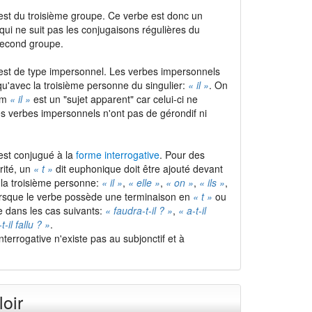
 est du troisième groupe. Ce verbe est donc un
 qui ne suit pas les conjugaisons régulières du
second groupe.
r est de type impersonnel. Les verbes impersonnels
qu'avec la troisième personne du singulier:
« il »
. On
nom
« il »
est un "sujet apparent" car celui-ci ne
es verbes impersonnels n'ont pas de gérondif ni
 est conjugué à la
forme interrogative
. Pour des
rité, un
« t »
dit euphonique doit être ajouté devant
la troisième personne:
« il »
,
« elle »
,
« on »
,
« ils »
,
rsque le verbe possède une terminaison en
« t »
ou
e dans les cas suivants:
« faudra-t-il ? »
,
« a-t-il
t-il fallu ? »
.
interrogative n'existe pas au subjonctif et à
loir