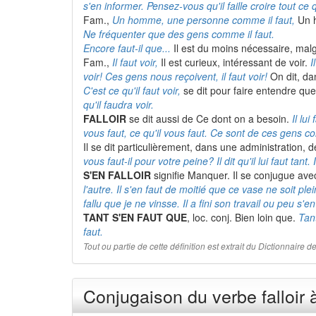
s'en informer. Pensez-vous qu'il faille croire tout ce qu
Fam.,
Un homme, une personne comme il faut,
Un h
Ne fréquenter que des gens comme il faut.
Encore faut-il que...
Il est du moins nécessaire, malgr
Fam.,
Il faut voir,
Il est curieux, intéressant de voir.
I
voir! Ces gens nous reçoivent, il faut voir!
On dit, da
C'est ce qu'il faut voir,
se dit pour faire entendre qu
qu'il faudra voir.
FALLOIR
se dit aussi de Ce dont on a besoin.
Il lui
vous faut, ce qu'il vous faut. Ce sont de ces gens c
Il se dit particulièrement, dans une administration,
vous faut-il pour votre peine? Il dit qu'il lui faut tant.
S'EN FALLOIR
signifie Manquer. Il se conjugue avec
l'autre. Il s'en faut de moitié que ce vase ne soit plein
fallu que je ne vinsse. Il a fini son travail ou peu s'e
TANT S'EN FAUT QUE
, loc. conj. Bien loin que.
Tant
faut.
Tout ou partie de cette définition est extrait du Dictionnaire
Conjugaison du verbe falloir 