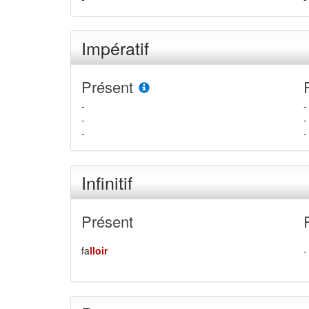
Impératif
Présent
-
-
-
-
-
-
Infinitif
Présent
fa
lloir
-