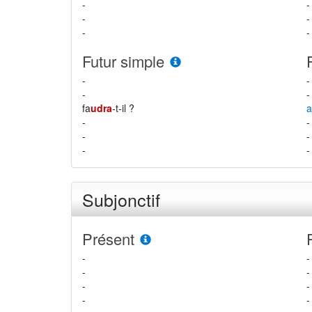
-
-
-
-
-
-
Futur simple
-
-
-
-
fa
udra
-t-il ?
a
-
-
-
-
-
-
Subjonctif
Présent
-
-
-
-
-
-
-
-