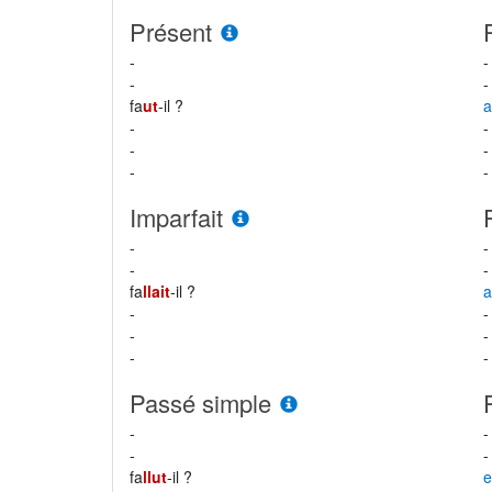
Présent
-
-
-
-
fa
ut
-il ?
-
-
-
-
-
-
Imparfait
-
-
-
-
fa
llait
-il ?
a
-
-
-
-
-
-
Passé simple
-
-
-
-
fa
llut
-il ?
e