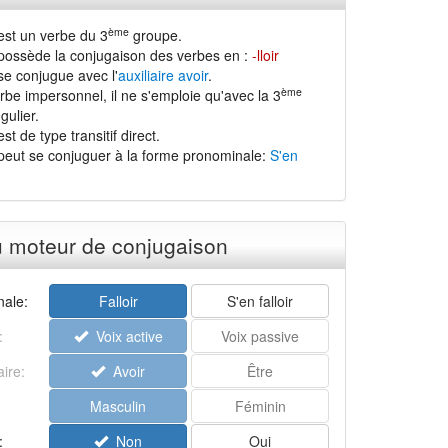
ème
 est un verbe du 3
groupe.
r possède la conjugaison des verbes en :
-lloir
 se conjugue avec l'
auxiliaire avoir
.
ème
erbe impersonnel, il ne s'emploie qu'avec la 3
gulier.
est de type transitif direct.
r peut se conjuguer à la forme pronominale:
S'en
u moteur de conjugaison
ale:
Falloir
S'en falloir
:
Voix active
Voix passive
aire:
Avoir
Être
Masculin
Féminin
:
Non
Oui