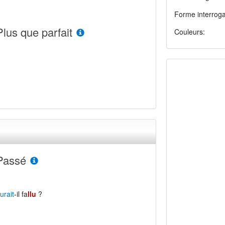
Forme interroga
Plus que parfait
Couleurs:
Passé
urait
-il fa
llu
?