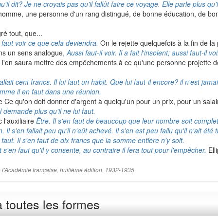
'il dit? Je ne croyais pas qu'il fallût faire ce voyage. Elle parle plus qu'il
omme, une personne d'un rang distingué, de bonne éducation, de b
é tout, que...
l faut voir ce que cela deviendra.
On le rejette quelquefois à la fin de 
ns un sens analogue,
Aussi faut-il voir. Il a fait l'insolent; aussi faut-il 
e l'on saura mettre des empêchements à ce qu'une personne projette d
 fallait cent francs. Il lui faut un habit. Que lui faut-il encore? il n'est jamai
omme il en faut dans une réunion.
 de Ce qu'on doit donner d'argent à quelqu'un pour un prix, pour un sala
 Il demande plus qu'il ne lui faut.
 l'auxiliaire
Être. Il s'en faut de beaucoup que leur nombre soit complet.
. Il s'en fallait peu qu'il n'eût achevé. Il s'en est peu fallu qu'il n'ait été
n faut. Il s'en faut de dix francs que la somme entière n'y soit.
 s'en faut qu'il y consente, au contraire il fera tout pour l'empêcher.
Ell
 de l'Académie française, huitième édition, 1932-1935
à toutes les formes