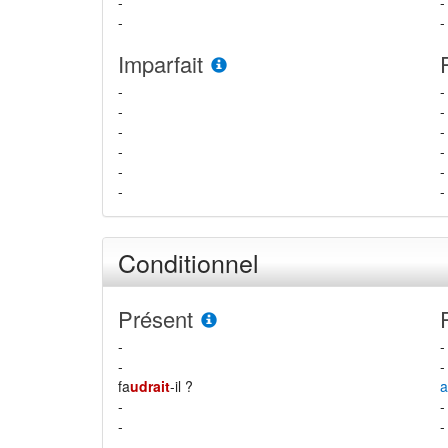
-
-
-
-
Imparfait
-
-
-
-
-
-
-
-
-
-
-
-
Conditionnel
Présent
-
-
-
-
fa
udrait
-il ?
a
-
-
-
-
-
-