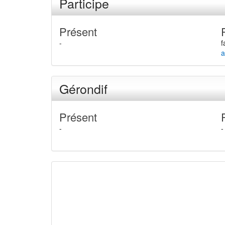
Participe
Présent
-
f
a
Gérondif
Présent
-
-