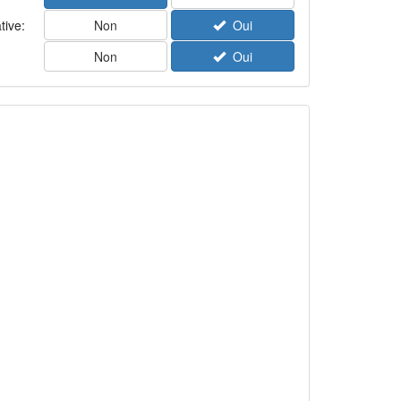
tive:
Non
Oui
Non
Oui