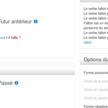
Le verbe falloir
Le verbe falloi
Le verbe falloir
Futur antérieur
Falloir est un v
personne du sin
Le verbe falloir 
ura
-t-il fa
llu
?
Le verbe falloi
falloir
Options d
Forme pronomin
Choix de la voix
Passé
Choix de l'auxili
Choix du genre:
Forme négative