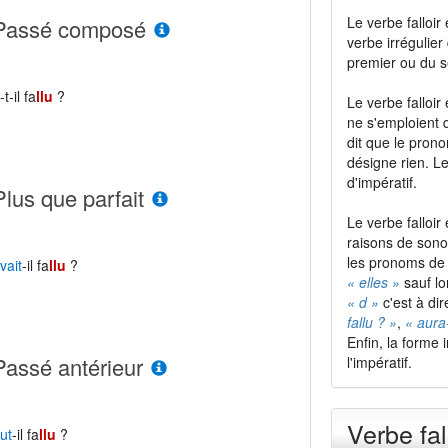
Le verbe falloir
Passé composé
verbe irrégulier
premier ou du 
a
-t-il fa
llu
?
Le verbe falloi
ne s'emploient 
dit que le pro
désigne rien. L
d'impératif.
Plus que parfait
Le verbe falloir
raisons de sono
les pronoms de 
vait
-il fa
llu
?
« elles »
sauf lo
« d »
c'est à dir
fallu ? »
,
« aura-
Enfin, la forme 
Passé antérieur
l'impératif.
Verbe fal
ut
-il fa
llu
?