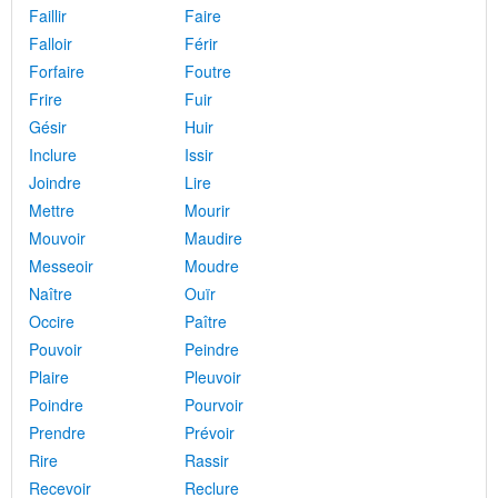
Faillir
Faire
Falloir
Férir
Forfaire
Foutre
Frire
Fuir
Gésir
Huir
Inclure
Issir
Joindre
Lire
Mettre
Mourir
Mouvoir
Maudire
Messeoir
Moudre
Naître
Ouïr
Occire
Paître
Pouvoir
Peindre
Plaire
Pleuvoir
Poindre
Pourvoir
Prendre
Prévoir
Rire
Rassir
Recevoir
Reclure