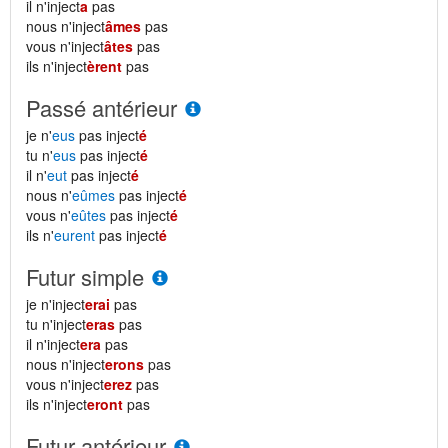
il n'inject
a
pas
nous n'inject
âmes
pas
vous n'inject
âtes
pas
ils n'inject
èrent
pas
Passé antérieur
je n'
eus
pas inject
é
tu n'
eus
pas inject
é
il n'
eut
pas inject
é
nous n'
eûmes
pas inject
é
vous n'
eûtes
pas inject
é
ils n'
eurent
pas inject
é
Futur simple
je n'inject
erai
pas
tu n'inject
eras
pas
il n'inject
era
pas
nous n'inject
erons
pas
vous n'inject
erez
pas
ils n'inject
eront
pas
Futur antérieur