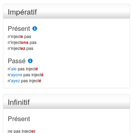
Impératif
Présent
n'inject
e
pas
n'inject
ons
pas
n'inject
ez
pas
Passé
n'
aie
pas inject
é
n'
ayons
pas inject
é
n'
ayez
pas inject
é
Infinitif
Présent
ne pas inject
er