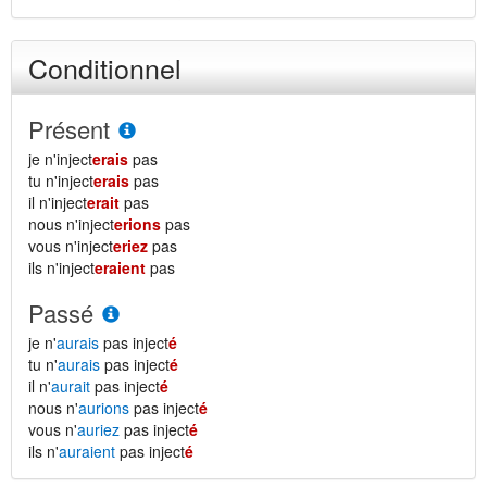
Conditionnel
Présent
je n'inject
erais
pas
tu n'inject
erais
pas
il n'inject
erait
pas
nous n'inject
erions
pas
vous n'inject
eriez
pas
ils n'inject
eraient
pas
Passé
je n'
aurais
pas inject
é
tu n'
aurais
pas inject
é
il n'
aurait
pas inject
é
nous n'
aurions
pas inject
é
vous n'
auriez
pas inject
é
ils n'
auraient
pas inject
é