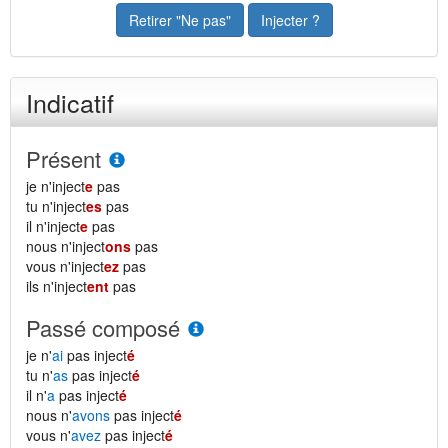
Retirer "Ne pas"
Injecter ?
Indicatif
Présent
je n'inject
e
pas
tu n'inject
es
pas
il n'inject
e
pas
nous n'inject
ons
pas
vous n'inject
ez
pas
ils n'inject
ent
pas
Passé composé
je n'
ai
pas inject
é
tu n'
as
pas inject
é
il n'
a
pas inject
é
nous n'
avons
pas inject
é
vous n'
avez
pas inject
é