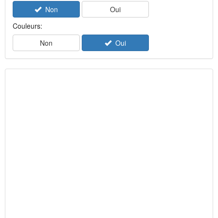
Non
Oui
Couleurs:
Non
Oui