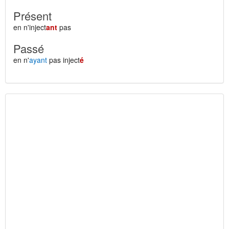
Présent
en n'inject
ant
pas
Passé
en n'
ayant
pas inject
é