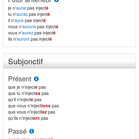
je n'
aurai
pas inject
é
tu n'
auras
pas inject
é
il n'
aura
pas inject
é
nous n'
aurons
pas inject
é
vous n'
aurez
pas inject
é
ils n'
auront
pas inject
é
Subjonctif
Présent
que je n'inject
e
pas
que tu n'inject
es
pas
qu'il n'inject
e
pas
que nous n'inject
ions
pas
que vous n'inject
iez
pas
qu'ils n'inject
ent
pas
Passé