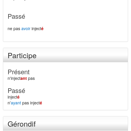
Passé
ne pas
avoir
inject
é
Participe
Présent
n'inject
ant
pas
Passé
inject
é
n'
ayant
pas inject
é
Gérondif