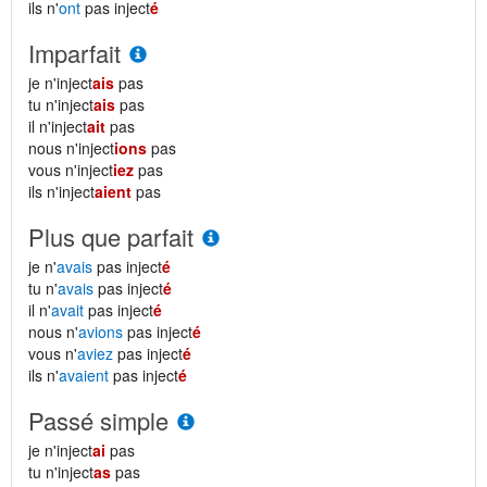
ils n'
ont
pas inject
é
Imparfait
je n'inject
ais
pas
tu n'inject
ais
pas
il n'inject
ait
pas
nous n'inject
ions
pas
vous n'inject
iez
pas
ils n'inject
aient
pas
Plus que parfait
je n'
avais
pas inject
é
tu n'
avais
pas inject
é
il n'
avait
pas inject
é
nous n'
avions
pas inject
é
vous n'
aviez
pas inject
é
ils n'
avaient
pas inject
é
Passé simple
je n'inject
ai
pas
tu n'inject
as
pas