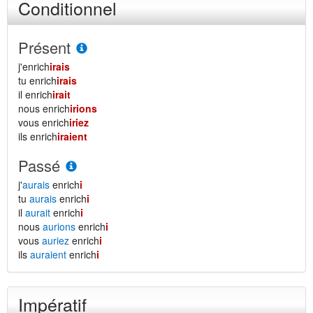
Conditionnel
Présent
j'enrich
irais
tu enrich
irais
il enrich
irait
nous enrich
irions
vous enrich
iriez
ils enrich
iraient
Passé
j'
aurais
enrich
i
tu
aurais
enrich
i
il
aurait
enrich
i
nous
aurions
enrich
i
vous
auriez
enrich
i
ils
auraient
enrich
i
Impératif