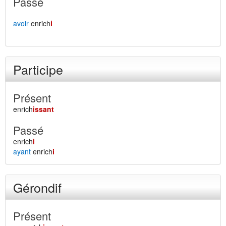
Passé
avoir
enrich
i
Participe
Présent
enrich
issant
Passé
enrich
i
ayant
enrich
i
Gérondif
Présent