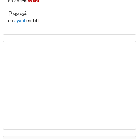
en enrich
issant
Passé
en
ayant
enrich
i