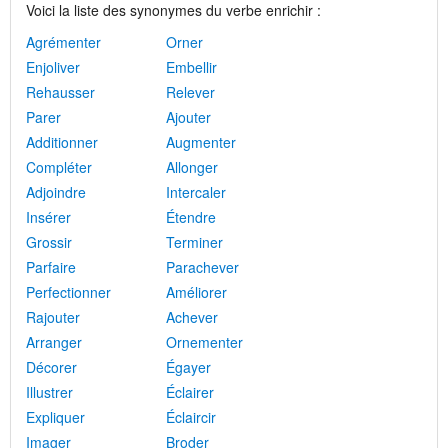
Voici la liste des synonymes du verbe enrichir :
Agrémenter
Orner
Enjoliver
Embellir
Rehausser
Relever
Parer
Ajouter
Additionner
Augmenter
Compléter
Allonger
Adjoindre
Intercaler
Insérer
Étendre
Grossir
Terminer
Parfaire
Parachever
Perfectionner
Améliorer
Rajouter
Achever
Arranger
Ornementer
Décorer
Égayer
Illustrer
Éclairer
Expliquer
Éclaircir
Imager
Broder