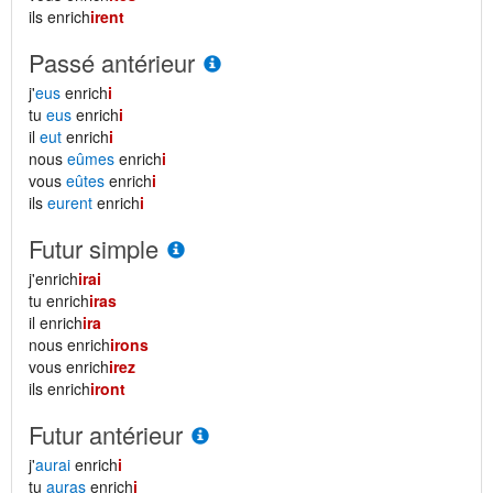
ils enrich
irent
Passé antérieur
j'
eus
enrich
i
tu
eus
enrich
i
il
eut
enrich
i
nous
eûmes
enrich
i
vous
eûtes
enrich
i
ils
eurent
enrich
i
Futur simple
j'enrich
irai
tu enrich
iras
il enrich
ira
nous enrich
irons
vous enrich
irez
ils enrich
iront
Futur antérieur
j'
aurai
enrich
i
tu
auras
enrich
i