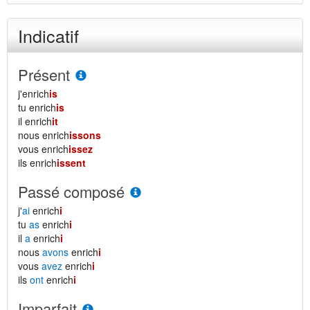
Indicatif
Présent
j'enrich
is
tu enrich
is
il enrich
it
nous enrich
issons
vous enrich
issez
ils enrich
issent
Passé composé
j'
ai
enrich
i
tu
as
enrich
i
il
a
enrich
i
nous
avons
enrich
i
vous
avez
enrich
i
ils
ont
enrich
i
Imparfait