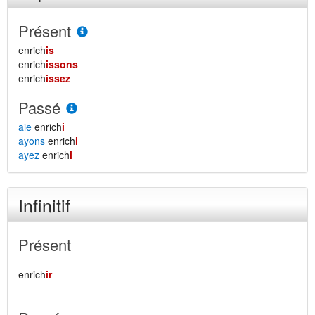
Présent
enrich
is
enrich
issons
enrich
issez
Passé
aie
enrich
i
ayons
enrich
i
ayez
enrich
i
Infinitif
Présent
enrich
ir