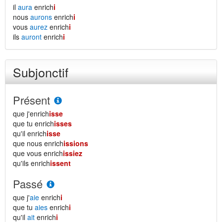
il
aura
enrich
i
nous
aurons
enrich
i
vous
aurez
enrich
i
ils
auront
enrich
i
Subjonctif
Présent
que j'enrich
isse
que tu enrich
isses
qu'il enrich
isse
que nous enrich
issions
que vous enrich
issiez
qu'ils enrich
issent
Passé
que j'
aie
enrich
i
que tu
aies
enrich
i
qu'il
ait
enrich
i