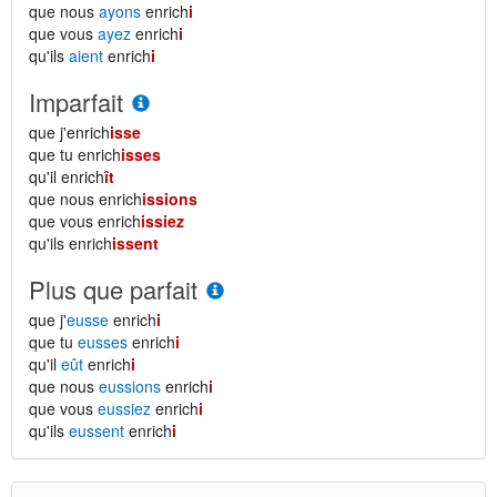
que nous
ayons
enrich
i
que vous
ayez
enrich
i
qu'ils
aient
enrich
i
Imparfait
que j'enrich
isse
que tu enrich
isses
qu'il enrich
ît
que nous enrich
issions
que vous enrich
issiez
qu'ils enrich
issent
Plus que parfait
que j'
eusse
enrich
i
que tu
eusses
enrich
i
qu'il
eût
enrich
i
que nous
eussions
enrich
i
que vous
eussiez
enrich
i
qu'ils
eussent
enrich
i