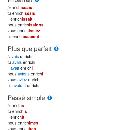
j'enrich
issais
tu enrich
issais
il enrich
issait
nous enrich
issions
vous enrich
issiez
ils enrich
issaient
Plus que parfait
j'
avais
enrich
i
tu
avais
enrich
i
il
avait
enrich
i
nous
avions
enrich
i
vous
aviez
enrich
i
ils
avaient
enrich
i
Passé simple
j'enrich
is
tu enrich
is
il enrich
it
nous enrich
îmes
vous enrich
îtes