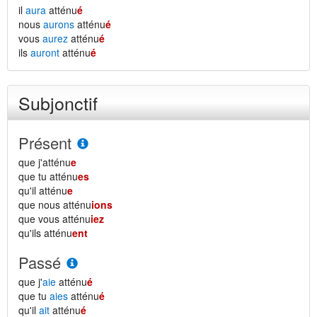
il
aura
atténu
é
nous
aurons
atténu
é
vous
aurez
atténu
é
ils
auront
atténu
é
Subjonctif
Présent
que j'atténu
e
que tu atténu
es
qu'il atténu
e
que nous atténu
ions
que vous atténu
iez
qu'ils atténu
ent
Passé
que j'
aie
atténu
é
que tu
aies
atténu
é
qu'il
ait
atténu
é