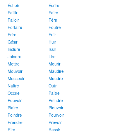
Échoir
Écrire
Faillir
Faire
Falloir
Férir
Forfaire
Foutre
Frire
Fuir
Gésir
Huir
Inclure
Issir
Joindre
Lire
Mettre
Mourir
Mouvoir
Maudire
Messeoir
Moudre
Naître
Ouïr
Occire
Paître
Pouvoir
Peindre
Plaire
Pleuvoir
Poindre
Pourvoir
Prendre
Prévoir
Rire
Rassir