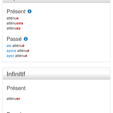
Présent
atténu
e
atténu
ons
atténu
ez
Passé
aie
atténu
é
ayons
atténu
é
ayez
atténu
é
Infinitif
Présent
atténu
er