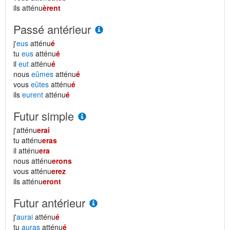
ils atténu
èrent
Passé antérieur
j'
eus
atténu
é
tu
eus
atténu
é
il
eut
atténu
é
nous
eûmes
atténu
é
vous
eûtes
atténu
é
ils
eurent
atténu
é
Futur simple
j'atténu
erai
tu atténu
eras
il atténu
era
nous atténu
erons
vous atténu
erez
ils atténu
eront
Futur antérieur
j'
aurai
atténu
é
tu
auras
atténu
é