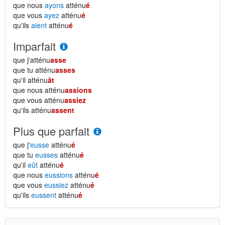
que nous
ayons
atténu
é
que vous
ayez
atténu
é
qu'ils
aient
atténu
é
Imparfait
que j'atténu
asse
que tu atténu
asses
qu'il atténu
ât
que nous atténu
assions
que vous atténu
assiez
qu'ils atténu
assent
Plus que parfait
que j'
eusse
atténu
é
que tu
eusses
atténu
é
qu'il
eût
atténu
é
que nous
eussions
atténu
é
que vous
eussiez
atténu
é
qu'ils
eussent
atténu
é