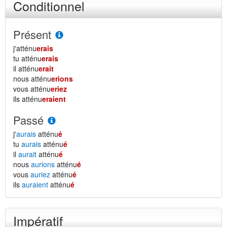
Conditionnel
Présent
j'atténu
erais
tu atténu
erais
il atténu
erait
nous atténu
erions
vous atténu
eriez
ils atténu
eraient
Passé
j'
aurais
atténu
é
tu
aurais
atténu
é
il
aurait
atténu
é
nous
aurions
atténu
é
vous
auriez
atténu
é
ils
auraient
atténu
é
Impératif