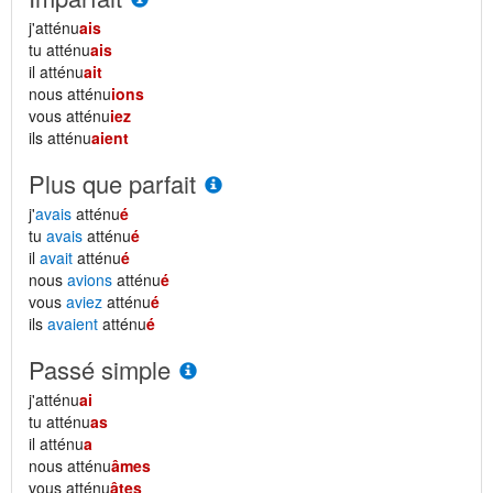
j'atténu
ais
tu atténu
ais
il atténu
ait
nous atténu
ions
vous atténu
iez
ils atténu
aient
Plus que parfait
j'
avais
atténu
é
tu
avais
atténu
é
il
avait
atténu
é
nous
avions
atténu
é
vous
aviez
atténu
é
ils
avaient
atténu
é
Passé simple
j'atténu
ai
tu atténu
as
il atténu
a
nous atténu
âmes
vous atténu
âtes