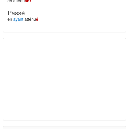
en atténu
ant
Passé
en
ayant
atténu
é