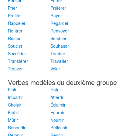
Penser
Porter
Prier
Préférer
Profiter
Rayer
Rappeler
Regarder
Rentrer
Renvoyer
Rester
Sembler
Soucier
Souhaiter
Succéder
Tomber
Transférer
Travailler
Trouver
Voler
Verbes modèles du deuxième groupe
Finir
Haïr
Impartir
Atterrir
Choisir
Éclaircir
Établir
Fournir
Mûrir
Nourrir
Rebondir
Réfléchir
Remplir
Réunir