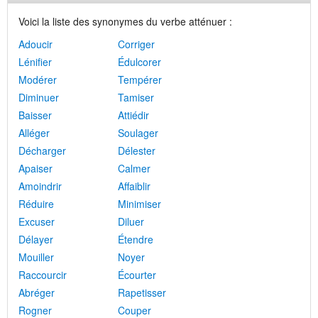
Voici la liste des synonymes du verbe atténuer :
Adoucir
Corriger
Lénifier
Édulcorer
Modérer
Tempérer
Diminuer
Tamiser
Baisser
Attiédir
Alléger
Soulager
Décharger
Délester
Apaiser
Calmer
Amoindrir
Affaiblir
Réduire
Minimiser
Excuser
Diluer
Délayer
Étendre
Mouiller
Noyer
Raccourcir
Écourter
Abréger
Rapetisser
Rogner
Couper