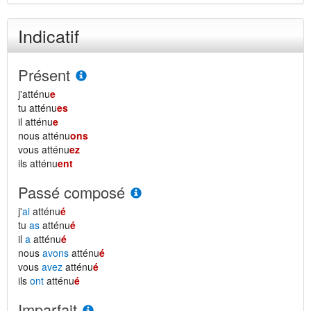
Indicatif
Présent
j'atténu
e
tu atténu
es
il atténu
e
nous atténu
ons
vous atténu
ez
ils atténu
ent
Passé composé
j'
ai
atténu
é
tu
as
atténu
é
il
a
atténu
é
nous
avons
atténu
é
vous
avez
atténu
é
ils
ont
atténu
é
Imparfait