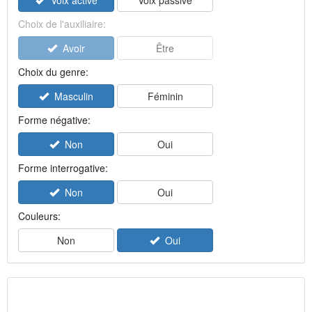
Voix active
Voix passive
Choix de l'auxiliaire:
Avoir
Être
Choix du genre:
Masculin
Féminin
Forme négative:
Non
Oui
Forme interrogative:
Non
Oui
Couleurs:
Non
Oui