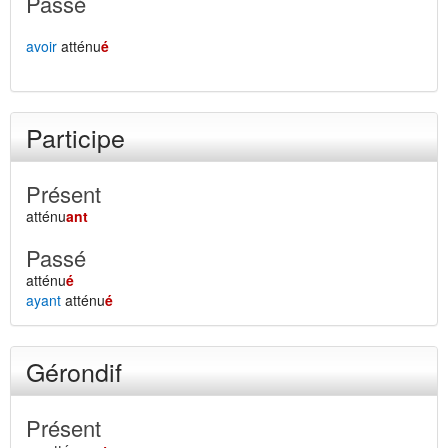
Passé
avoir
atténu
é
Participe
Présent
atténu
ant
Passé
atténu
é
ayant
atténu
é
Gérondif
Présent