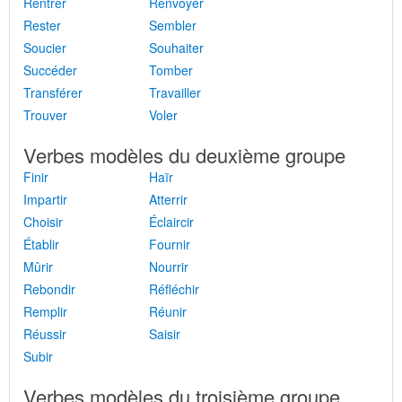
Rentrer
Renvoyer
Rester
Sembler
Soucier
Souhaiter
Succéder
Tomber
Transférer
Travailler
Trouver
Voler
Verbes modèles du deuxième groupe
Finir
Haïr
Impartir
Atterrir
Choisir
Éclaircir
Établir
Fournir
Mûrir
Nourrir
Rebondir
Réfléchir
Remplir
Réunir
Réussir
Saisir
Subir
Verbes modèles du troisième groupe