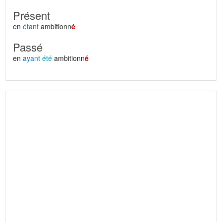
Présent
en
étant
ambitionn
é
Passé
en
ayant
été
ambitionn
é