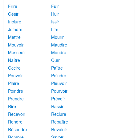
Frire
Fuir
Gésir
Huir
Inclure
Issir
Joindre
Lire
Mettre
Mourir
Mouvoir
Maudire
Messeoir
Moudre
Naître
Ouïr
Occire
Paître
Pouvoir
Peindre
Plaire
Pleuvoir
Poindre
Pourvoir
Prendre
Prévoir
Rire
Rassir
Recevoir
Reclure
Rendre
Repaître
Résoudre
Revaloir
Rompre
Savoir