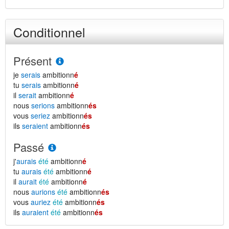
Conditionnel
Présent
je
serais
ambitionn
é
tu
serais
ambitionn
é
il
serait
ambitionn
é
nous
serions
ambitionn
és
vous
seriez
ambitionn
és
ils
seraient
ambitionn
és
Passé
j'
aurais
été
ambitionn
é
tu
aurais
été
ambitionn
é
il
aurait
été
ambitionn
é
nous
aurions
été
ambitionn
és
vous
auriez
été
ambitionn
és
ils
auraient
été
ambitionn
és