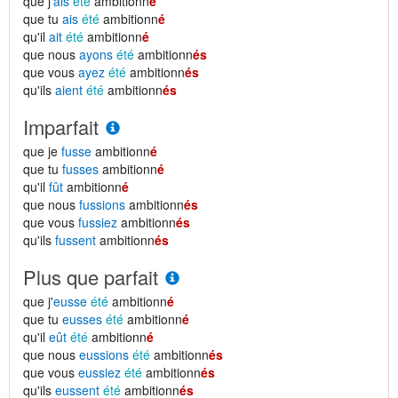
que j'
ais
été
ambitionn
é
que tu
ais
été
ambitionn
é
qu'il
ait
été
ambitionn
é
que nous
ayons
été
ambitionn
és
que vous
ayez
été
ambitionn
és
qu'ils
aient
été
ambitionn
és
Imparfait
que je
fusse
ambitionn
é
que tu
fusses
ambitionn
é
qu'il
fût
ambitionn
é
que nous
fussions
ambitionn
és
que vous
fussiez
ambitionn
és
qu'ils
fussent
ambitionn
és
Plus que parfait
que j'
eusse
été
ambitionn
é
que tu
eusses
été
ambitionn
é
qu'il
eût
été
ambitionn
é
que nous
eussions
été
ambitionn
és
que vous
eussiez
été
ambitionn
és
qu'ils
eussent
été
ambitionn
és