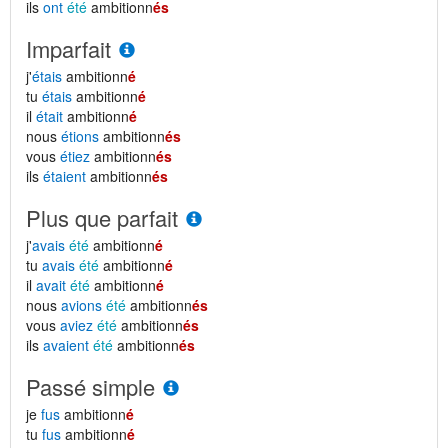
ils
ont
été
ambitionn
és
Imparfait
j'
étais
ambitionn
é
tu
étais
ambitionn
é
il
était
ambitionn
é
nous
étions
ambitionn
és
vous
étiez
ambitionn
és
ils
étaient
ambitionn
és
Plus que parfait
j'
avais
été
ambitionn
é
tu
avais
été
ambitionn
é
il
avait
été
ambitionn
é
nous
avions
été
ambitionn
és
vous
aviez
été
ambitionn
és
ils
avaient
été
ambitionn
és
Passé simple
je
fus
ambitionn
é
tu
fus
ambitionn
é