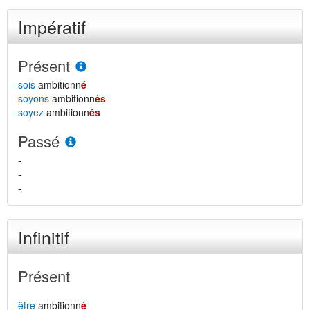
Impératif
Présent
sois
ambitionn
é
soyons
ambitionn
és
soyez
ambitionn
és
Passé
-
-
-
Infinitif
Présent
être
ambitionn
é