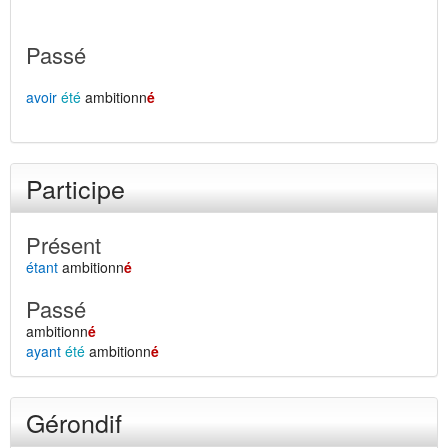
Passé
avoir
été
ambitionn
é
Participe
Présent
étant
ambitionn
é
Passé
ambitionn
é
ayant
été
ambitionn
é
Gérondif