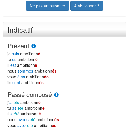
Ne pas ambitionner
Ambitionner ?
Indicatif
Présent
je
suis
ambitionn
é
tu
es
ambitionn
é
il
est
ambitionn
é
nous
sommes
ambitionn
és
vous
êtes
ambitionn
és
ils
sont
ambitionn
és
Passé composé
j'
ai
été
ambitionn
é
tu
as
été
ambitionn
é
il
a
été
ambitionn
é
nous
avons
été
ambitionn
és
vous
avez
été
ambitionn
és