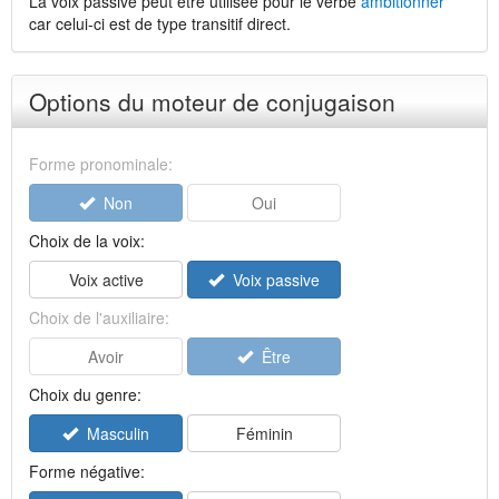
La voix passive peut être utilisée pour le verbe
ambitionner
car celui-ci est de type transitif direct.
Options du moteur de conjugaison
Forme pronominale:
Non
Oui
Choix de la voix:
Voix active
Voix passive
Choix de l'auxiliaire:
Avoir
Être
Choix du genre:
Masculin
Féminin
Forme négative: