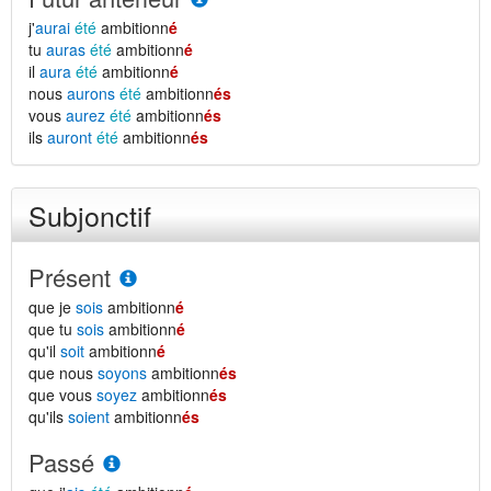
j'
aurai
été
ambitionn
é
tu
auras
été
ambitionn
é
il
aura
été
ambitionn
é
nous
aurons
été
ambitionn
és
vous
aurez
été
ambitionn
és
ils
auront
été
ambitionn
és
Subjonctif
Présent
que je
sois
ambitionn
é
que tu
sois
ambitionn
é
qu'il
soit
ambitionn
é
que nous
soyons
ambitionn
és
que vous
soyez
ambitionn
és
qu'ils
soient
ambitionn
és
Passé