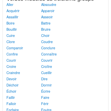
Aller
Absoudre
Acquérir
Apparoir
Assaillir
Asseoir
Boire
Battre
Bouillir
Bruire
Cuire
Choir
Clore
Coudre
Comparoir
Conclure
Confire
Connaître
Courir
Couvrir
Croire
Croître
Craindre
Cueillir
Devoir
Dire
Déchoir
Dormir
Échoir
Écrire
Faillir
Faire
Falloir
Férir
Forfaire
Foutre