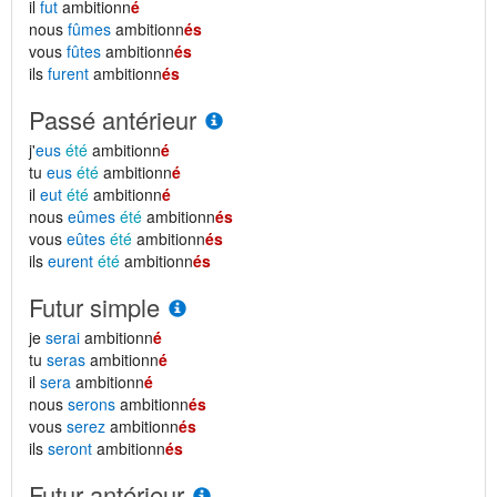
il
fut
ambitionn
é
nous
fûmes
ambitionn
és
vous
fûtes
ambitionn
és
ils
furent
ambitionn
és
Passé antérieur
j'
eus
été
ambitionn
é
tu
eus
été
ambitionn
é
il
eut
été
ambitionn
é
nous
eûmes
été
ambitionn
és
vous
eûtes
été
ambitionn
és
ils
eurent
été
ambitionn
és
Futur simple
je
serai
ambitionn
é
tu
seras
ambitionn
é
il
sera
ambitionn
é
nous
serons
ambitionn
és
vous
serez
ambitionn
és
ils
seront
ambitionn
és
Futur antérieur