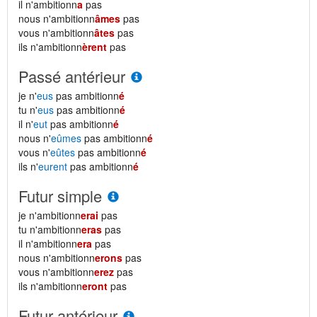
il n'ambitionn
a
pas
nous n'ambitionn
âmes
pas
vous n'ambitionn
âtes
pas
ils n'ambitionn
èrent
pas
Passé antérieur
je n'
eus
pas ambitionn
é
tu n'
eus
pas ambitionn
é
il n'
eut
pas ambitionn
é
nous n'
eûmes
pas ambitionn
é
vous n'
eûtes
pas ambitionn
é
ils n'
eurent
pas ambitionn
é
Futur simple
je n'ambitionn
erai
pas
tu n'ambitionn
eras
pas
il n'ambitionn
era
pas
nous n'ambitionn
erons
pas
vous n'ambitionn
erez
pas
ils n'ambitionn
eront
pas
Futur antérieur