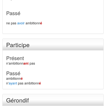
Passé
ne pas
avoir
ambitionn
é
Participe
Présent
n'ambitionn
ant
pas
Passé
ambitionn
é
n'
ayant
pas ambitionn
é
Gérondif