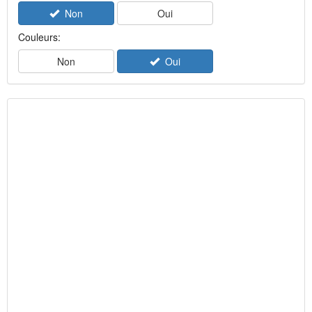
Non
Oui
Couleurs:
Non
Oui