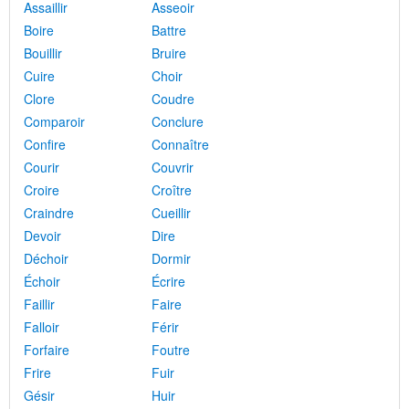
Assaillir
Asseoir
Boire
Battre
Bouillir
Bruire
Cuire
Choir
Clore
Coudre
Comparoir
Conclure
Confire
Connaître
Courir
Couvrir
Croire
Croître
Craindre
Cueillir
Devoir
Dire
Déchoir
Dormir
Échoir
Écrire
Faillir
Faire
Falloir
Férir
Forfaire
Foutre
Frire
Fuir
Gésir
Huir