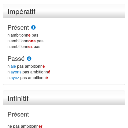
Impératif
Présent
n'ambitionn
e
pas
n'ambitionn
ons
pas
n'ambitionn
ez
pas
Passé
n'
aie
pas ambitionn
é
n'
ayons
pas ambitionn
é
n'
ayez
pas ambitionn
é
Infinitif
Présent
ne pas ambitionn
er