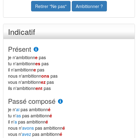
Retirer "Ne pas"
Ambitionner ?
Indicatif
Présent
je n'ambitionn
e
pas
tu n'ambitionn
es
pas
il n'ambitionn
e
pas
nous n'ambitionn
ons
pas
vous n'ambitionn
ez
pas
ils n'ambitionn
ent
pas
Passé composé
je n'
ai
pas ambitionn
é
tu n'
as
pas ambitionn
é
il n'
a
pas ambitionn
é
nous n'
avons
pas ambitionn
é
vous n'
avez
pas ambitionn
é