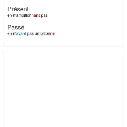
Présent
en n'ambitionn
ant
pas
Passé
en n'
ayant
pas ambitionn
é