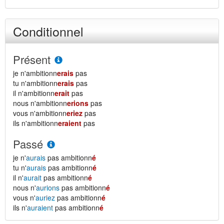
Conditionnel
Présent
je n'ambitionn
erais
pas
tu n'ambitionn
erais
pas
il n'ambitionn
erait
pas
nous n'ambitionn
erions
pas
vous n'ambitionn
eriez
pas
ils n'ambitionn
eraient
pas
Passé
je n'
aurais
pas ambitionn
é
tu n'
aurais
pas ambitionn
é
il n'
aurait
pas ambitionn
é
nous n'
aurions
pas ambitionn
é
vous n'
auriez
pas ambitionn
é
ils n'
auraient
pas ambitionn
é