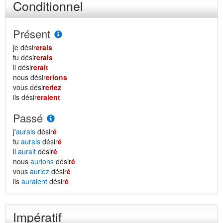
Conditionnel
Présent
je désir
erais
tu désir
erais
il désir
erait
nous désir
erions
vous désir
eriez
ils désir
eraient
Passé
j'
aurais
désir
é
tu
aurais
désir
é
il
aurait
désir
é
nous
aurions
désir
é
vous
auriez
désir
é
ils
auraient
désir
é
Impératif