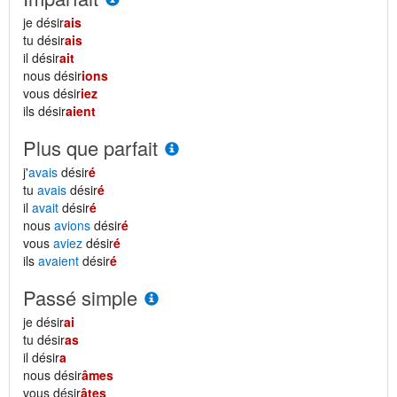
je désir
ais
tu désir
ais
il désir
ait
nous désir
ions
vous désir
iez
ils désir
aient
Plus que parfait
j'
avais
désir
é
tu
avais
désir
é
il
avait
désir
é
nous
avions
désir
é
vous
aviez
désir
é
ils
avaient
désir
é
Passé simple
je désir
ai
tu désir
as
il désir
a
nous désir
âmes
vous désir
âtes