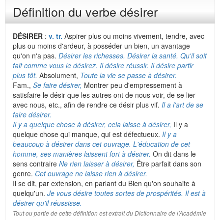
Définition du verbe désirer
DÉSIRER
:
v. tr.
Aspirer plus ou moins vivement, tendre, avec
plus ou moins d'ardeur, à posséder un bien, un avantage
qu'on n'a pas.
Désirer les richesses. Désirer la santé. Qu'il soit
fait comme vous le désirez. Il désire réussir. Il désire partir
plus tôt.
Absolument,
Toute la vie se passe à désirer.
Fam.,
Se faire désirer,
Montrer peu d'empressement à
satisfaire le désir que les autres ont de nous voir, de se lier
avec nous, etc., afin de rendre ce désir plus vif.
Il a l'art de se
faire désirer.
Il y a quelque chose à désirer, cela laisse à désirer,
Il y a
quelque chose qui manque, qui est défectueux.
Il y a
beaucoup à désirer dans cet ouvrage. L'éducation de cet
homme, ses manières laissent fort à désirer.
On dit dans le
sens contraire
Ne rien laisser à désirer,
Être parfait dans son
genre.
Cet ouvrage ne laisse rien à désirer.
Il se dit, par extension, en parlant du Bien qu'on souhaite à
quelqu'un.
Je vous désire toutes sortes de prospérités. Il est à
désirer qu'il réussisse.
Tout ou partie de cette définition est extrait du Dictionnaire de l'Académie