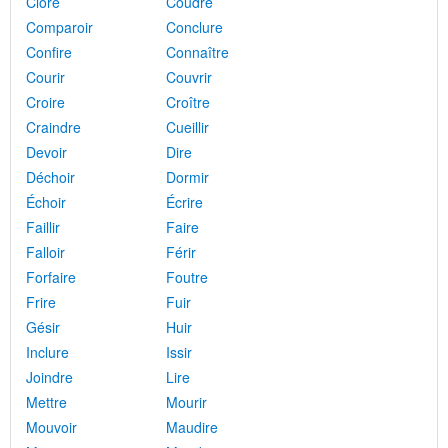
Clore
Coudre
Comparoir
Conclure
Confire
Connaître
Courir
Couvrir
Croire
Croître
Craindre
Cueillir
Devoir
Dire
Déchoir
Dormir
Échoir
Écrire
Faillir
Faire
Falloir
Férir
Forfaire
Foutre
Frire
Fuir
Gésir
Huir
Inclure
Issir
Joindre
Lire
Mettre
Mourir
Mouvoir
Maudire