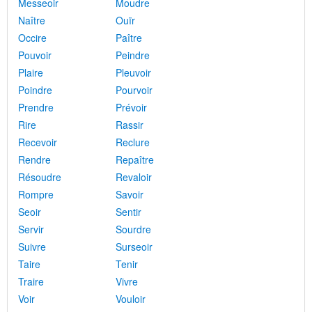
Messeoir
Moudre
Naître
Ouïr
Occire
Paître
Pouvoir
Peindre
Plaire
Pleuvoir
Poindre
Pourvoir
Prendre
Prévoir
Rire
Rassir
Recevoir
Reclure
Rendre
Repaître
Résoudre
Revaloir
Rompre
Savoir
Seoir
Sentir
Servir
Sourdre
Suivre
Surseoir
Taire
Tenir
Traire
Vivre
Voir
Vouloir