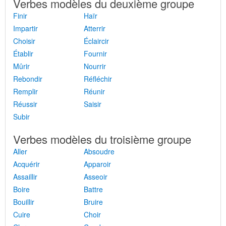
Verbes modèles du deuxième groupe
Finir
Haïr
Impartir
Atterrir
Choisir
Éclaircir
Établir
Fournir
Mûrir
Nourrir
Rebondir
Réfléchir
Remplir
Réunir
Réussir
Saisir
Subir
Verbes modèles du troisième groupe
Aller
Absoudre
Acquérir
Apparoir
Assaillir
Asseoir
Boire
Battre
Bouillir
Bruire
Cuire
Choir