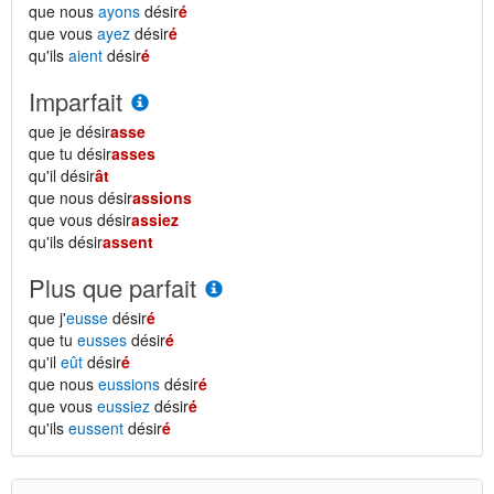
que nous
ayons
désir
é
que vous
ayez
désir
é
qu'ils
aient
désir
é
Imparfait
que je désir
asse
que tu désir
asses
qu'il désir
ât
que nous désir
assions
que vous désir
assiez
qu'ils désir
assent
Plus que parfait
que j'
eusse
désir
é
que tu
eusses
désir
é
qu'il
eût
désir
é
que nous
eussions
désir
é
que vous
eussiez
désir
é
qu'ils
eussent
désir
é