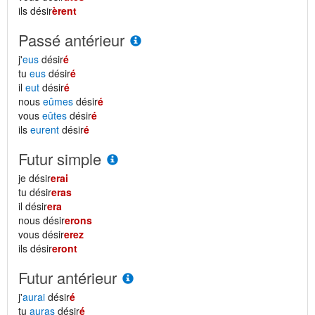
ils désir
èrent
Passé antérieur
j'
eus
désir
é
tu
eus
désir
é
il
eut
désir
é
nous
eûmes
désir
é
vous
eûtes
désir
é
ils
eurent
désir
é
Futur simple
je désir
erai
tu désir
eras
il désir
era
nous désir
erons
vous désir
erez
ils désir
eront
Futur antérieur
j'
aurai
désir
é
tu
auras
désir
é