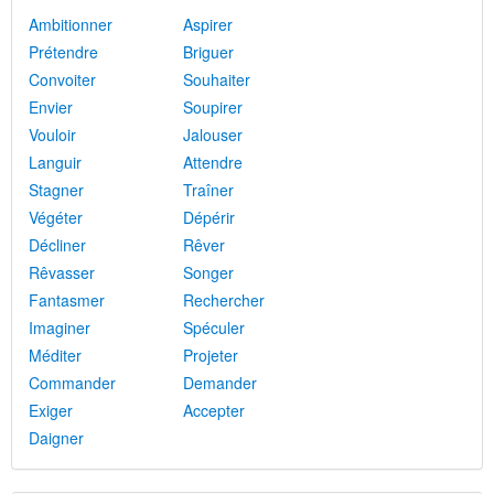
Ambitionner
Aspirer
Prétendre
Briguer
Convoiter
Souhaiter
Envier
Soupirer
Vouloir
Jalouser
Languir
Attendre
Stagner
Traîner
Végéter
Dépérir
Décliner
Rêver
Rêvasser
Songer
Fantasmer
Rechercher
Imaginer
Spéculer
Méditer
Projeter
Commander
Demander
Exiger
Accepter
Daigner