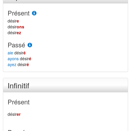
Présent
désir
e
désir
ons
désir
ez
Passé
aie
désir
é
ayons
désir
é
ayez
désir
é
Infinitif
Présent
désir
er