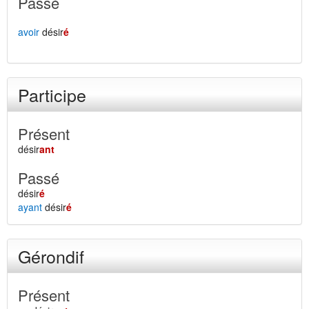
Passé
avoir
désir
é
Participe
Présent
désir
ant
Passé
désir
é
ayant
désir
é
Gérondif
Présent