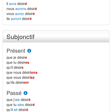
il
aura
désir
é
nous
aurons
désir
é
vous
aurez
désir
é
ils
auront
désir
é
Subjonctif
Présent
que je désir
e
que tu désir
es
qu'il désir
e
que nous désir
ions
que vous désir
iez
qu'ils désir
ent
Passé
que j'
aie
désir
é
que tu
aies
désir
é
qu'il
ait
désir
é