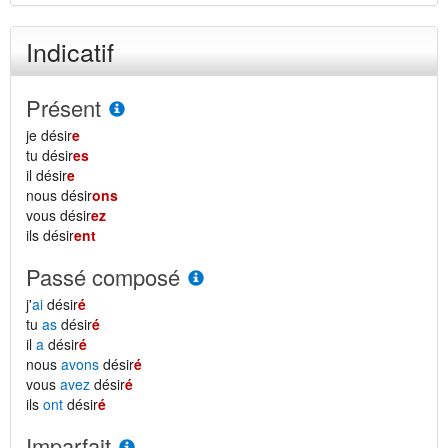
Indicatif
Présent
je désir
e
tu désir
es
il désir
e
nous désir
ons
vous désir
ez
ils désir
ent
Passé composé
j'
ai
désir
é
tu
as
désir
é
il
a
désir
é
nous
avons
désir
é
vous
avez
désir
é
ils
ont
désir
é
Imparfait