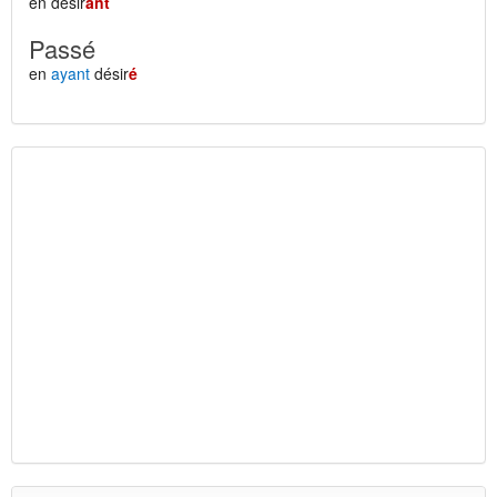
en désir
ant
Passé
en
ayant
désir
é