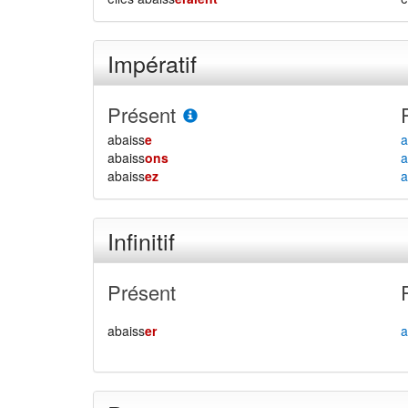
Impératif
Présent
abaiss
e
a
abaiss
ons
a
abaiss
ez
a
Infinitif
Présent
abaiss
er
a