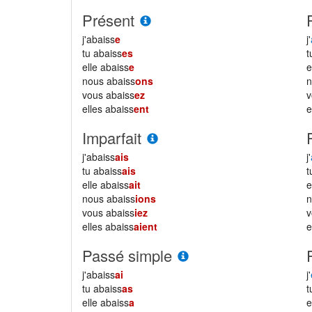
Présent
j'abaiss
e
j'
tu abaiss
es
elle abaiss
e
e
nous abaiss
ons
vous abaiss
ez
elles abaiss
ent
e
Imparfait
j'abaiss
ais
j'
tu abaiss
ais
elle abaiss
ait
e
nous abaiss
ions
vous abaiss
iez
elles abaiss
aient
e
Passé simple
j'abaiss
ai
j'
tu abaiss
as
elle abaiss
a
e