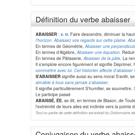
Définition du verbe abaisser
ABAISSER
:
v. tr.
Faire descendre, diminuer la hau
l'horizon. Abaissez vos regards sur cette plaine. Ab
En termes de Géométrie,
Abaisser une perpendicula
En termes d'Algèbre,
Abaisser une équation,
Réduire
En termes de Pâtisserie,
Abaisser de la pâte,
La ren
Il s'emploie encore figurément et signifie Déprimer, 
commettre avec lui. Cet historien affecte d'abaiss
S'ABAISSER
signifie aussi au sens moral S'avilir, 
aimable à tous sans jamais s'abaisser.
Il signifie particulièrement S'humilier, se soumettre.
Le participe passé
ABAISSÉ, ÉE
, se dit, en termes de Blason, de Tout
l'extrémité de leurs ailes est inclinée vers la pointe 
Tout ou partie de cette définition est extrait du Dictionnaire
Conjugaison du verbe abaisse