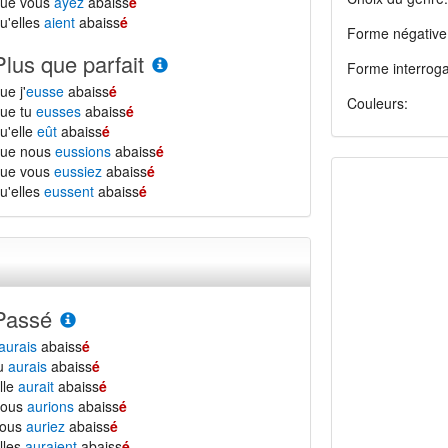
que vous
ayez
abaiss
é
u'elles
aient
abaiss
é
Forme négative
Plus que parfait
Forme interroga
ue j'
eusse
abaiss
é
Couleurs:
ue tu
eusses
abaiss
é
u'elle
eût
abaiss
é
que nous
eussions
abaiss
é
que vous
eussiez
abaiss
é
u'elles
eussent
abaiss
é
Passé
aurais
abaiss
é
tu
aurais
abaiss
é
lle
aurait
abaiss
é
nous
aurions
abaiss
é
vous
auriez
abaiss
é
lles
auraient
abaiss
é