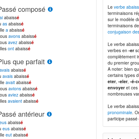
Le
verbe abaiss
Passé composé
terminaisons ré
ai
abaiss
é
sur le modèle 
tu
as
abaiss
é
terminaisons de
lle
a
abaiss
é
conjugaison de
nous
avons
abaiss
é
vous
avez
abaiss
é
Le verbe abaiss
lles
ont
abaiss
é
verbes en
-er
so
complètement ir
Plus que parfait
du premier grou
A noter: bien qu
avais
abaiss
é
certains types 
tu
avais
abaiss
é
eter
,
-eler
,
-é-c
lle
avait
abaiss
é
envoyer
et ces 
nous
avions
abaiss
é
nombreuses vari
vous
aviez
abaiss
é
lles
avaient
abaiss
é
Le verbe abaiss
Passé antérieur
pronominale
. O
participe pass
eus
abaiss
é
tu
eus
abaiss
é
lle
eut
abaiss
é