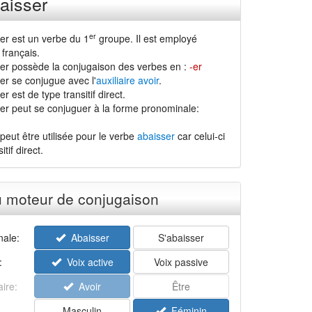
aisser
er
er est un verbe du 1
groupe. Il est employé
français.
er possède la conjugaison des verbes en :
-er
er se conjugue avec l'
auxiliaire avoir
.
r est de type transitif direct.
er peut se conjuguer à la forme pronominale:
peut être utilisée pour le verbe
abaisser
car celui-ci
tif direct.
u moteur de conjugaison
ale:
Abaisser
S'abaisser
:
Voix active
Voix passive
aire:
Avoir
Être
Masculin
Féminin