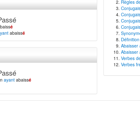
Règles de
Conjugaiso
Conjugais
Passé
Conjugais
baiss
é
Conjugais
yant
abaiss
é
Synonyme
Définition
Abaisser 
Abaisser 
Verbes de
Verbes fr
Passé
en
ayant
abaiss
é