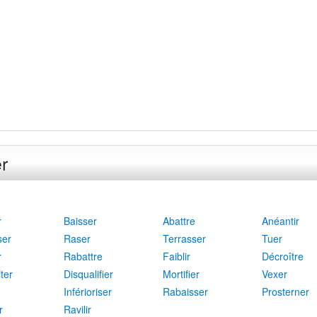
r
r
Baisser
Abattre
Anéantir
ser
Raser
Terrasser
Tuer
r
Rabattre
Faiblir
Décroître
ter
Disqualifier
Mortifier
Vexer
Inférioriser
Rabaisser
Prosterner
r
Ravilir