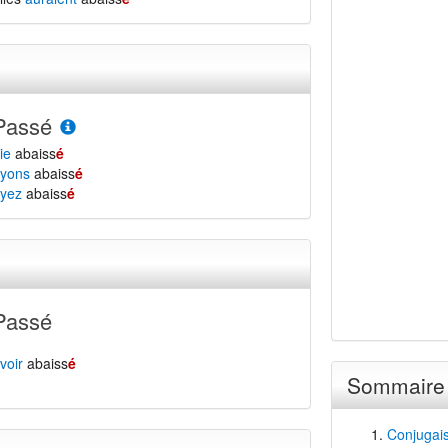
Passé
ie
abaiss
é
yons
abaiss
é
yez
abaiss
é
Passé
voir
abaiss
é
Sommaire
Conjugais