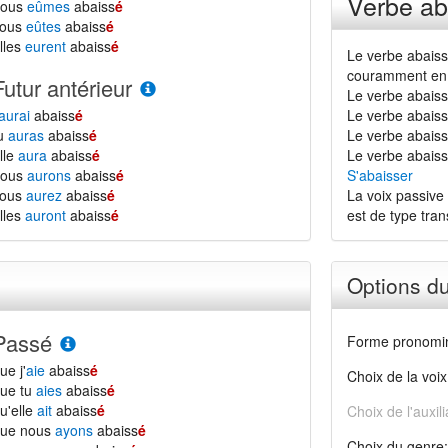
Verbe ab
nous
eûmes
abaiss
é
vous
eûtes
abaiss
é
lles
eurent
abaiss
é
Le verbe abaiss
couramment en 
Futur antérieur
Le verbe abaiss
aurai
abaiss
é
Le verbe abaiss
tu
auras
abaiss
é
Le verbe abaisse
lle
aura
abaiss
é
Le verbe abaiss
nous
aurons
abaiss
é
S'abaisser
vous
aurez
abaiss
é
La voix passive 
lles
auront
abaiss
é
est de type transi
Options d
Passé
Forme pronomin
ue j'
aie
abaiss
é
Choix de la voix
ue tu
aies
abaiss
é
u'elle
ait
abaiss
é
Choix de l'auxili
que nous
ayons
abaiss
é
Choix du genre: