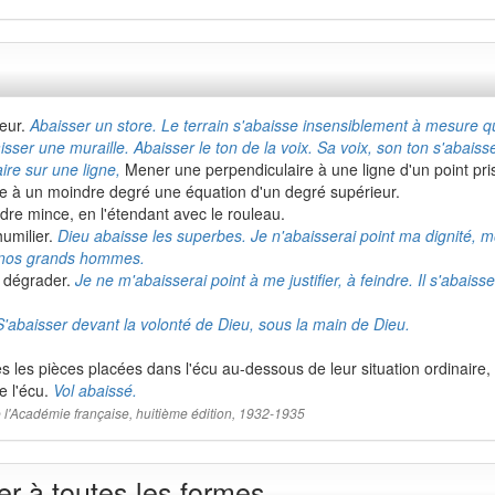
teur.
Abaisser un store. Le terrain s'abaisse insensiblement à mesure qu
aisser une muraille. Abaisser le ton de la voix. Sa voix, son ton s'abai
ire sur une ligne,
Mener une perpendiculaire à une ligne d'un point pris
 à un moindre degré une équation d'un degré supérieur.
dre mince, en l'étendant avec le rouleau.
humilier.
Dieu abaisse les superbes. Je n'abaisserai point ma dignité,
er nos grands hommes.
se dégrader.
Je ne m'abaisserai point à me justifier, à feindre. Il s'abaiss
S'abaisser devant la volonté de Dieu, sous la main de Dieu.
es les pièces placées dans l'écu au-dessous de leur situation ordinaire,
de l'écu.
Vol abaissé.
 de l'Académie française, huitième édition, 1932-1935
r à toutes les formes