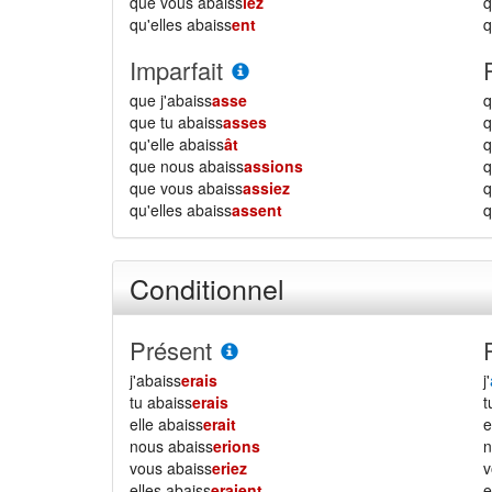
que vous abaiss
iez
qu'elles abaiss
ent
q
Imparfait
que j'abaiss
asse
q
que tu abaiss
asses
q
qu'elle abaiss
ât
q
que nous abaiss
assions
que vous abaiss
assiez
qu'elles abaiss
assent
q
Conditionnel
Présent
j'abaiss
erais
j'
tu abaiss
erais
elle abaiss
erait
e
nous abaiss
erions
vous abaiss
eriez
elles abaiss
eraient
e