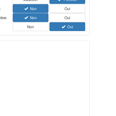
:
Non
Oui
tive:
Non
Oui
Non
Oui