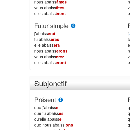
nous abaiss
âmes
vous abaiss
âtes
elles abaiss
èrent
e
Futur simple
j'abaiss
erai
j'
tu abaiss
eras
elle abaiss
era
e
nous abaiss
erons
vous abaiss
erez
elles abaiss
eront
e
Subjonctif
Présent
que j'abaiss
e
q
que tu abaiss
es
q
qu'elle abaiss
e
q
que nous abaiss
ions