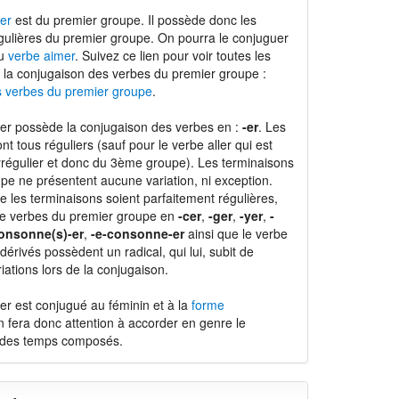
er
est du premier groupe. Il possède donc les
gulières du premier groupe. On pourra le conjuguer
du
verbe aimer
. Suivez ce lien pour voir toutes les
 la conjugaison des verbes du premier groupe :
s verbes du premier groupe
.
er possède la conjugaison des verbes en :
-er
. Les
nt tous réguliers (sauf pour le verbe aller qui est
régulier et donc du 3ème groupe). Les terminaisons
pe ne présentent aucune variation, ni exception.
e les terminaisons soient parfaitement régulières,
de verbes du premier groupe en
-cer
,
-ger
,
-yer
,
-
onsonne(s)-er
,
-e-consonne-er
ainsi que le verbe
dérivés possèdent un radical, qui lui, subit de
ations lors de la conjugaison.
er est conjugué au féminin et à la
forme
n fera donc attention à accorder en genre le
é des temps composés.