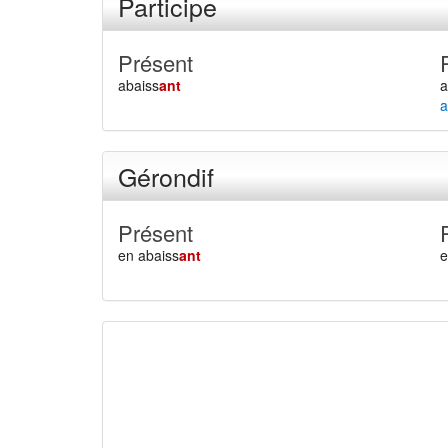
Participe
Présent
abaiss
ant
a
a
Gérondif
Présent
en abaiss
ant