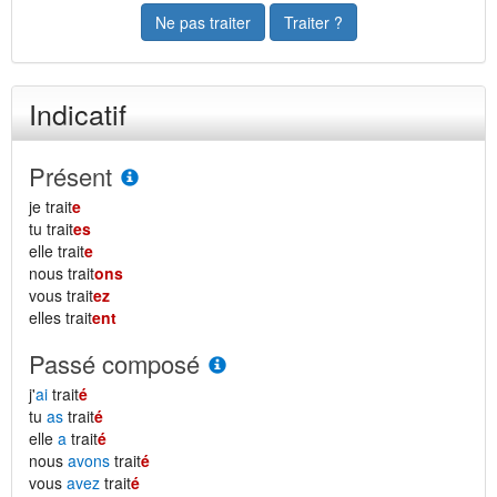
Ne pas traiter
Traiter ?
Indicatif
Présent
je trait
e
tu trait
es
elle trait
e
nous trait
ons
vous trait
ez
elles trait
ent
Passé composé
j'
ai
trait
é
tu
as
trait
é
elle
a
trait
é
nous
avons
trait
é
vous
avez
trait
é