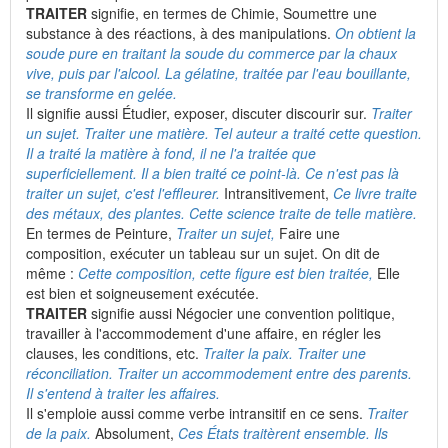
TRAITER
signifie, en termes de Chimie, Soumettre une
substance à des réactions, à des manipulations.
On obtient la
soude pure en traitant la soude du commerce par la chaux
vive, puis par l'alcool. La gélatine, traitée par l'eau bouillante,
se transforme en gelée.
Il signifie aussi Étudier, exposer, discuter discourir sur.
Traiter
un sujet. Traiter une matière. Tel auteur a traité cette question.
Il a traité la matière à fond, il ne l'a traitée que
superficiellement. Il a bien traité ce point-là. Ce n'est
pas là
traiter un sujet, c'est l'effleurer.
Intransitivement,
Ce livre traite
des métaux, des plantes. Cette science traite de telle matière.
En termes de Peinture,
Traiter un sujet,
Faire une
composition, exécuter un tableau sur un sujet. On dit de
même :
Cette composition, cette figure est bien traitée,
Elle
est bien et soigneusement exécutée.
TRAITER
signifie aussi Négocier une convention politique,
travailler à l'accommodement d'une affaire, en régler les
clauses, les conditions, etc.
Traiter la paix. Traiter une
réconciliation. Traiter un accommodement entre des parents.
Il s'entend à traiter les affaires.
Il s'emploie aussi comme verbe intransitif en ce sens.
Traiter
de la paix.
Absolument,
Ces États traitèrent ensemble. Ils