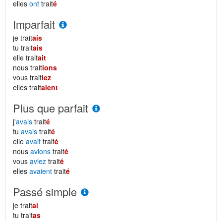
elles
ont
trait
é
Imparfait
je trait
ais
tu trait
ais
elle trait
ait
nous trait
ions
vous trait
iez
elles trait
aient
Plus que parfait
j'
avais
trait
é
tu
avais
trait
é
elle
avait
trait
é
nous
avions
trait
é
vous
aviez
trait
é
elles
avaient
trait
é
Passé simple
je trait
ai
tu trait
as