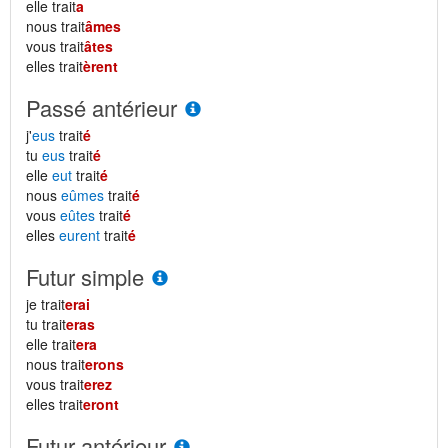
elle trait
a
nous trait
âmes
vous trait
âtes
elles trait
èrent
Passé antérieur
j'
eus
trait
é
tu
eus
trait
é
elle
eut
trait
é
nous
eûmes
trait
é
vous
eûtes
trait
é
elles
eurent
trait
é
Futur simple
je trait
erai
tu trait
eras
elle trait
era
nous trait
erons
vous trait
erez
elles trait
eront
Futur antérieur