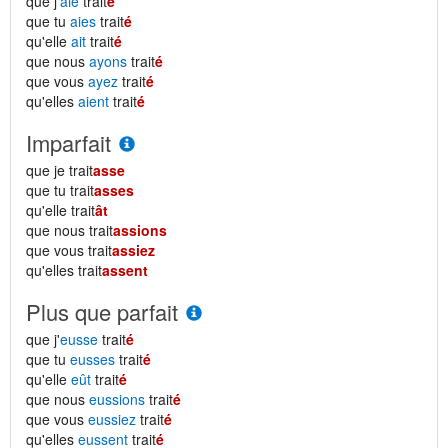
que j'
aie
trait
é
que tu
aies
trait
é
qu'elle
ait
trait
é
que nous
ayons
trait
é
que vous
ayez
trait
é
qu'elles
aient
trait
é
Imparfait
que je trait
asse
que tu trait
asses
qu'elle trait
ât
que nous trait
assions
que vous trait
assiez
qu'elles trait
assent
Plus que parfait
que j'
eusse
trait
é
que tu
eusses
trait
é
qu'elle
eût
trait
é
que nous
eussions
trait
é
que vous
eussiez
trait
é
qu'elles
eussent
trait
é