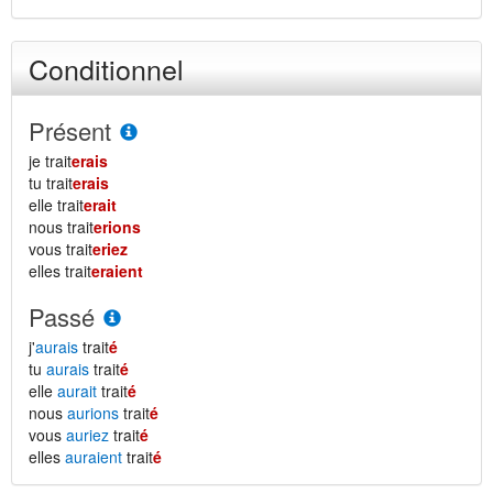
Conditionnel
Présent
je trait
erais
tu trait
erais
elle trait
erait
nous trait
erions
vous trait
eriez
elles trait
eraient
Passé
j'
aurais
trait
é
tu
aurais
trait
é
elle
aurait
trait
é
nous
aurions
trait
é
vous
auriez
trait
é
elles
auraient
trait
é