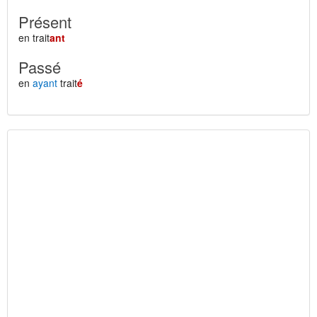
Présent
en trait
ant
Passé
en
ayant
trait
é