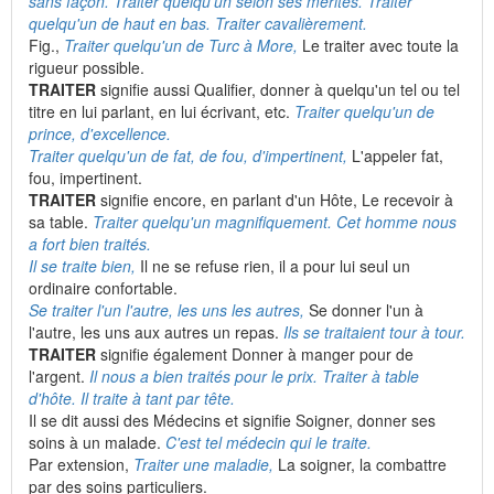
sans façon. Traiter quelqu'un selon ses mérites. Traiter
quelqu'un de haut en bas. Traiter cavalièrement.
Fig.,
Traiter quelqu'un de Turc à More,
Le traiter avec toute la
rigueur possible.
TRAITER
signifie aussi Qualifier, donner à quelqu'un tel ou tel
titre en lui parlant, en lui écrivant, etc.
Traiter quelqu'un de
prince, d'excellence.
Traiter quelqu'un de fat, de fou, d'impertinent,
L'appeler fat,
fou, impertinent.
TRAITER
signifie encore, en parlant d'un Hôte, Le recevoir à
sa table.
Traiter quelqu'un magnifiquement. Cet homme nous
a fort bien traités.
Il se traite bien,
Il ne se refuse rien, il a pour lui seul un
ordinaire confortable.
Se traiter l'un l'autre, les uns les autres,
Se donner l'un à
l'autre, les uns aux autres un repas.
Ils se traitaient tour à tour.
TRAITER
signifie également Donner à manger pour de
l'argent.
Il nous a bien traités pour le prix. Traiter à table
d'hôte. Il traite à tant par tête.
Il se dit aussi des Médecins et signifie Soigner, donner ses
soins à un malade.
C'est tel médecin qui le traite.
Par extension,
Traiter une maladie,
La soigner, la combattre
par des soins particuliers.