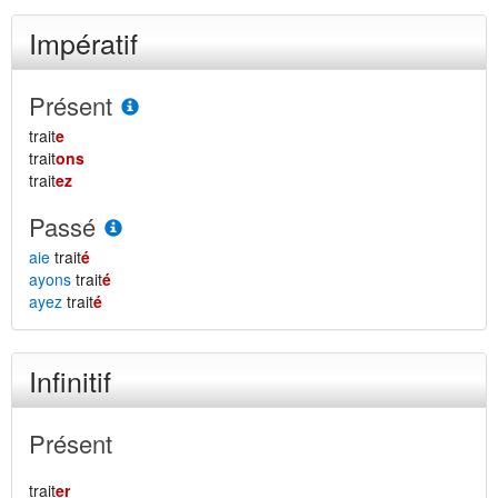
Impératif
Présent
trait
e
trait
ons
trait
ez
Passé
aie
trait
é
ayons
trait
é
ayez
trait
é
Infinitif
Présent
trait
er