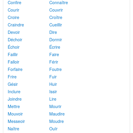
Confire
Connaître
Courir
Couvrir
Croire
Croître
Craindre
Cueillir
Devoir
Dire
Déchoir
Dormir
Échoir
Écrire
Faillir
Faire
Falloir
Férir
Forfaire
Foutre
Frire
Fuir
Gésir
Huir
Inclure
Issir
Joindre
Lire
Mettre
Mourir
Mouvoir
Maudire
Messeoir
Moudre
Naître
Ouïr