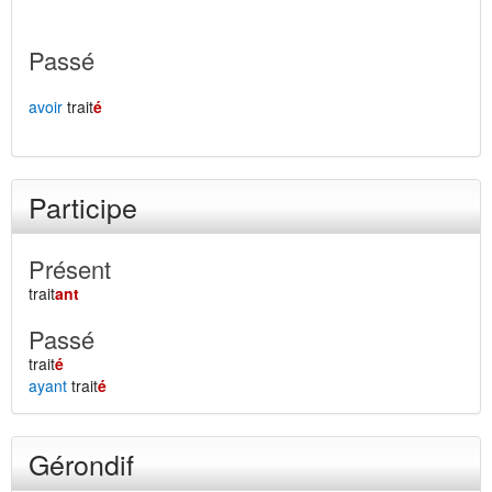
Passé
avoir
trait
é
Participe
Présent
trait
ant
Passé
trait
é
ayant
trait
é
Gérondif