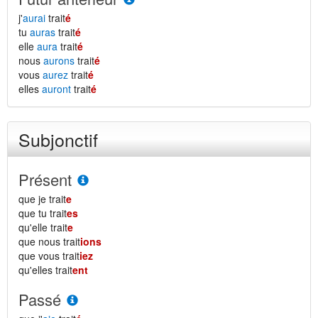
j'
aurai
trait
é
tu
auras
trait
é
elle
aura
trait
é
nous
aurons
trait
é
vous
aurez
trait
é
elles
auront
trait
é
Subjonctif
Présent
que je trait
e
que tu trait
es
qu'elle trait
e
que nous trait
ions
que vous trait
iez
qu'elles trait
ent
Passé