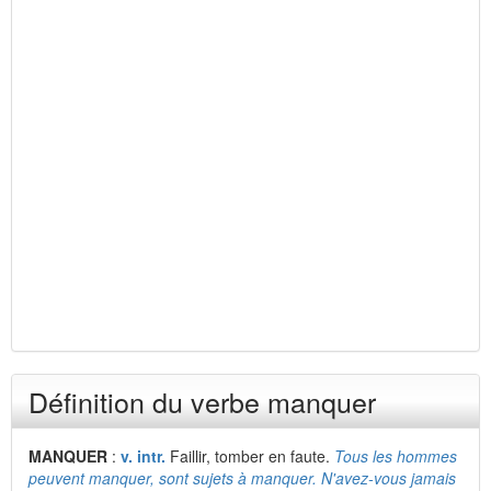
Définition du verbe manquer
MANQUER
:
v. intr.
Faillir, tomber en faute.
Tous les hommes
peuvent manquer, sont sujets à manquer. N'avez-vous jamais