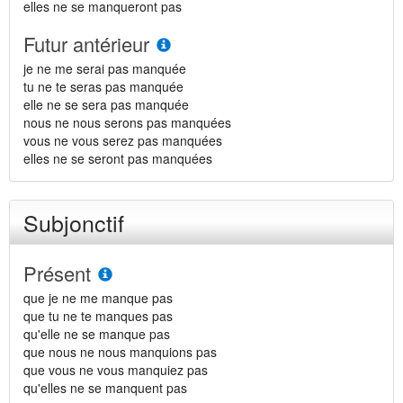
elles ne se manqueront pas
Futur antérieur
je ne me serai pas manquée
tu ne te seras pas manquée
elle ne se sera pas manquée
nous ne nous serons pas manquées
vous ne vous serez pas manquées
elles ne se seront pas manquées
Subjonctif
Présent
que je ne me manque pas
que tu ne te manques pas
qu'elle ne se manque pas
que nous ne nous manquions pas
que vous ne vous manquiez pas
qu'elles ne se manquent pas