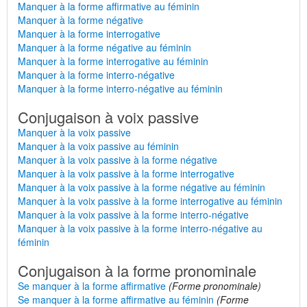
Manquer à la forme affirmative au féminin
Manquer à la forme négative
Manquer à la forme interrogative
Manquer à la forme négative au féminin
Manquer à la forme interrogative au féminin
Manquer à la forme interro-négative
Manquer à la forme interro-négative au féminin
Conjugaison à voix passive
Manquer à la voix passive
Manquer à la voix passive au féminin
Manquer à la voix passive à la forme négative
Manquer à la voix passive à la forme interrogative
Manquer à la voix passive à la forme négative au féminin
Manquer à la voix passive à la forme interrogative au féminin
Manquer à la voix passive à la forme interro-négative
Manquer à la voix passive à la forme interro-négative au
féminin
Conjugaison à la forme pronominale
Se manquer à la forme affirmative
(Forme pronominale)
Se manquer à la forme affirmative au féminin
(Forme