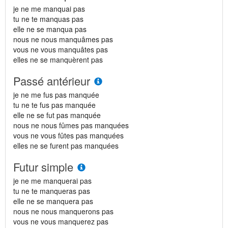
je ne me manquai pas
tu ne te manquas pas
elle ne se manqua pas
nous ne nous manquâmes pas
vous ne vous manquâtes pas
elles ne se manquèrent pas
Passé antérieur
je ne me fus pas manquée
tu ne te fus pas manquée
elle ne se fut pas manquée
nous ne nous fûmes pas manquées
vous ne vous fûtes pas manquées
elles ne se furent pas manquées
Futur simple
je ne me manquerai pas
tu ne te manqueras pas
elle ne se manquera pas
nous ne nous manquerons pas
vous ne vous manquerez pas