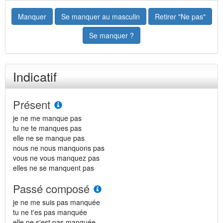
Manquer
Se manquer au masculin
Retirer "Ne pas"
Se manquer ?
Indicatif
Présent
je ne me manque pas
tu ne te manques pas
elle ne se manque pas
nous ne nous manquons pas
vous ne vous manquez pas
elles ne se manquent pas
Passé composé
je ne me suis pas manquée
tu ne t'es pas manquée
elle ne s'est pas manquée