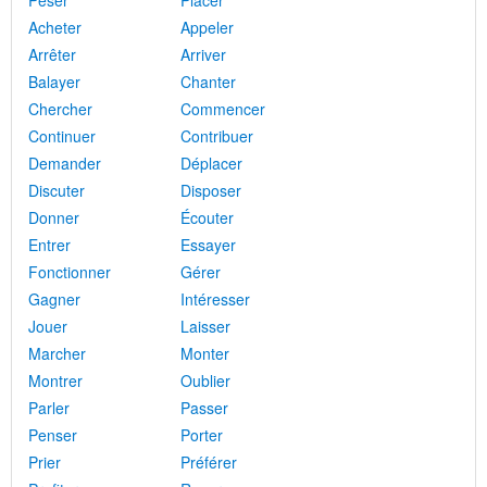
Peser
Placer
Acheter
Appeler
Arrêter
Arriver
Balayer
Chanter
Chercher
Commencer
Continuer
Contribuer
Demander
Déplacer
Discuter
Disposer
Donner
Écouter
Entrer
Essayer
Fonctionner
Gérer
Gagner
Intéresser
Jouer
Laisser
Marcher
Monter
Montrer
Oublier
Parler
Passer
Penser
Porter
Prier
Préférer