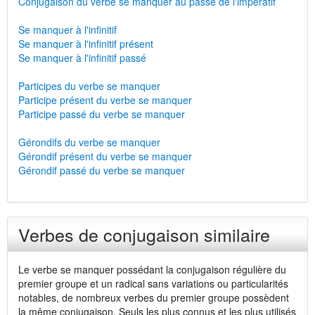
Conjugaison du verbe se manquer au passé de l'impératif
Se manquer à l'infinitif
Se manquer à l'infinitif présent
Se manquer à l'infinitif passé
Participes du verbe se manquer
Participe présent du verbe se manquer
Participe passé du verbe se manquer
Gérondifs du verbe se manquer
Gérondif présent du verbe se manquer
Gérondif passé du verbe se manquer
Verbes de conjugaison similaire
Le verbe se manquer possédant la conjugaison régulière du
premier groupe et un radical sans variations ou particularités
notables, de nombreux verbes du premier groupe possèdent
la même conjugaison. Seuls les plus connus et les plus utilisés