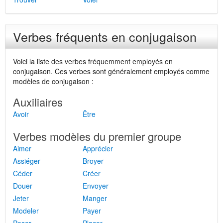
Verbes fréquents en conjugaison
Voici la liste des verbes fréquemment employés en
conjugaison. Ces verbes sont généralement employés comme
modèles de conjugaison :
Auxiliaires
Avoir
Être
Verbes modèles du premier groupe
Aimer
Apprécier
Assiéger
Broyer
Céder
Créer
Douer
Envoyer
Jeter
Manger
Modeler
Payer