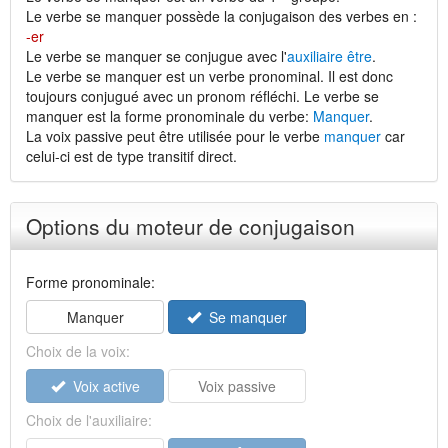
Le verbe se manquer possède la conjugaison des verbes en :
-er
Le verbe se manquer se conjugue avec l'
auxiliaire être
.
Le verbe se manquer est un verbe pronominal. Il est donc
toujours conjugué avec un pronom réfléchi. Le verbe se
manquer est la forme pronominale du verbe:
Manquer
.
La voix passive peut être utilisée pour le verbe
manquer
car
celui-ci est de type transitif direct.
Options du moteur de conjugaison
Forme pronominale:
Manquer
Se manquer
Choix de la voix:
Voix active
Voix passive
Choix de l'auxiliaire: