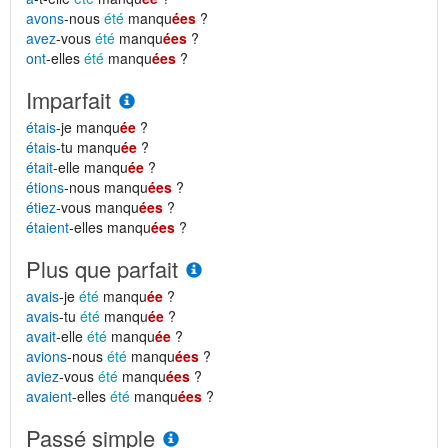
avons
-nous
été
manqu
ées
?
avez
-vous
été
manqu
ées
?
ont
-elles
été
manqu
ées
?
Imparfait
étais
-je manqu
ée
?
étais
-tu manqu
ée
?
était
-elle manqu
ée
?
étions
-nous manqu
ées
?
étiez
-vous manqu
ées
?
étaient
-elles manqu
ées
?
Plus que parfait
avais
-je
été
manqu
ée
?
avais
-tu
été
manqu
ée
?
avait
-elle
été
manqu
ée
?
avions
-nous
été
manqu
ées
?
aviez
-vous
été
manqu
ées
?
avaient
-elles
été
manqu
ées
?
Passé simple