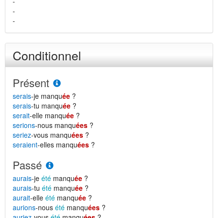
-
-
-
Conditionnel
Présent
serais
-je manqu
ée
?
serais
-tu manqu
ée
?
serait
-elle manqu
ée
?
serions
-nous manqu
ées
?
seriez
-vous manqu
ées
?
seraient
-elles manqu
ées
?
Passé
aurais
-je
été
manqu
ée
?
aurais
-tu
été
manqu
ée
?
aurait
-elle
été
manqu
ée
?
aurions
-nous
été
manqu
ées
?
auriez
-vous
été
manqu
ées
?