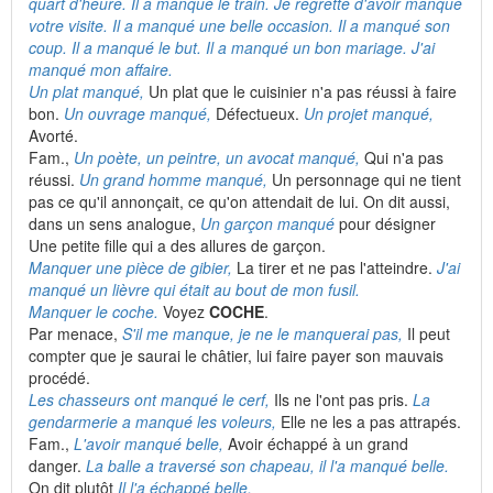
quart d'heure. Il a manqué le train. Je regrette d'avoir manqué
votre visite. Il a manqué une belle occasion. Il a manqué son
coup. Il a manqué le but. Il a manqué un bon mariage. J'ai
manqué mon affaire.
Un plat manqué,
Un plat que le cuisinier n'a pas réussi à faire
bon.
Un ouvrage manqué,
Défectueux.
Un projet manqué,
Avorté.
Fam.,
Un poète, un peintre, un avocat manqué,
Qui n'a pas
réussi.
Un grand homme manqué,
Un personnage qui ne tient
pas ce qu'il annonçait, ce qu'on attendait de lui. On dit aussi,
dans un sens analogue,
Un garçon manqué
pour désigner
Une petite fille qui a des allures de garçon.
Manquer une pièce de gibier,
La tirer et ne pas l'atteindre.
J'ai
manqué un lièvre qui était au bout de mon fusil.
Manquer le coche.
Voyez
COCHE
.
Par menace,
S'il me manque, je ne le manquerai pas,
Il peut
compter que je saurai le châtier, lui faire payer son mauvais
procédé.
Les chasseurs ont manqué le cerf,
Ils ne l'ont pas pris.
La
gendarmerie a manqué les voleurs,
Elle ne les a pas attrapés.
Fam.,
L'avoir manqué belle,
Avoir échappé à un grand
danger.
La balle a traversé son chapeau, il l'a manqué belle.
On dit plutôt
Il l'a échappé belle.