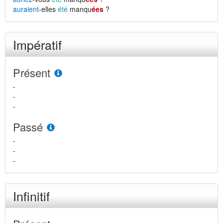
auraient
-elles
été
manqu
ées
?
Impératif
Présent
-
-
-
Passé
-
-
-
Infinitif