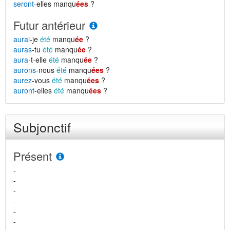
seront
-elles manqu
ées
?
Futur antérieur
aurai
-je
été
manqu
ée
?
auras
-tu
été
manqu
ée
?
aura
-t-elle
été
manqu
ée
?
aurons
-nous
été
manqu
ées
?
aurez
-vous
été
manqu
ées
?
auront
-elles
été
manqu
ées
?
Subjonctif
Présent
-
-
-
-
-
-