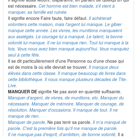
est nécessaire.
Cet homme est bien malade, s'il vient à
manquer, sa famille est ruinée.
Il signifie encore Faire faute, faire défaut.
Il achèterait
volontiers cette maison, mais l'argent lui manque. Le gibier
manque cette année. Les vivres, les munitions manquaient
aux assiégés. Le courage lui a manqué. Le talent, la bonne
volonté lui manque. Il ne lui manque rien. Tout lui manque à la
fois. Vous nous avez bien manqué aujourd'hui. Vous manquiez
seul à cette fête.
Il se dit particulièrement d'une Personne ou d'une chose qui
est de moins là où elle devrait se trouver.
Il manque deux
élèves dans cette classe. Il manque beaucoup de livres dans
cette bibliothèque. Il nous manque plusieurs décades de Tite-
Live.
MANQUER DE
signifie Ne pas avoir en quantité suffisante.
Manquer d'argent, de vivres, de munitions, etc. Manquer du
nécessaire. Manquer de mémoire. Manquer de courage, de
résolution. Manquer d'occasions. Il manque de tout. Il ne
manque de rien.
Manquer de parole,
Ne pas tenir sa parole.
Il m'a manqué de
parole. C'est la première fois qu'il me manque de parole.
Il ne manque pas d'esprit, d'ambition, de bonne volonté,
Il a