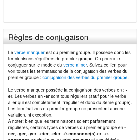
Règles de conjugaison
Le
verbe manquer
est du premier groupe. Il possède donc les
terminaisons régulières du premier groupe. On pourra le
conjuguer sur le modèle du
verbe aimer
. Suivez ce lien pour
voir toutes les terminaisons de la conjugaison des verbes du
premier groupe :
conjugaison des verbes du premier groupe
.
Le verbe manquer possède la conjugaison des verbes en :
-
er
. Les verbes en
-er
sont tous réguliers (sauf pour le verbe
aller qui est complètement irrégulier et donc du 3ème groupe).
Les terminaisons du premier groupe ne présentent aucune
variation, ni exception.
A noter: bien que les terminaisons soient parfaitement
régulières, certains types de verbes du premier groupe en
-
cer
,
-ger
,
-yer
,
-eter
,
-eler
,
-é-consonne(s)-er
,
-e-
consonne-er
ainsi que le verbe
envoyer
et ces dérivés