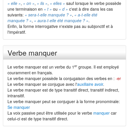
« elle »
,
« on »
,
« ils »
,
« elles »
sauf lorsque le verbe possède
une terminaison en
« t »
ou
« d »
c'est à dire dans les cas
suivants:
« sera-t-elle manquée ? »
,
« a-t-elle été
manquée ? »
,
« aura-t-elle été manquée ? »
.
Enfin, la forme interrogative n'existe pas au subjonctif et à
l'impératif.
Verbe manquer
er
Le verbe manquer est un verbe du 1
groupe. Il est employé
couramment en français.
Le verbe manquer possède la conjugaison des verbes en :
-er
Le verbe manquer se conjugue avec l'
auxiliaire avoir
.
Le verbe manquer est de type transitif direct, transitif indirect,
intransitif.
Le verbe manquer peut se conjuguer à la forme pronominale:
Se manquer
La voix passive peut être utilisée pour le verbe
manquer
car
celui-ci est de type transitif direct.