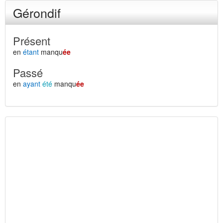
Gérondif
Présent
en
étant
manqu
ée
Passé
en
ayant
été
manqu
ée