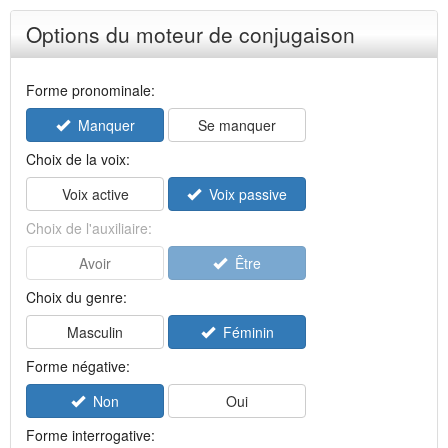
Options du moteur de conjugaison
Forme pronominale:
Manquer
Se manquer
Choix de la voix:
Voix active
Voix passive
Choix de l'auxiliaire:
Avoir
Être
Choix du genre:
Masculin
Féminin
Forme négative:
Non
Oui
Forme interrogative: