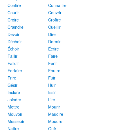
Confire
Connaître
Courir
Couvrir
Croire
Croître
Craindre
Cueillir
Devoir
Dire
Déchoir
Dormir
Échoir
Écrire
Faillir
Faire
Falloir
Férir
Forfaire
Foutre
Frire
Fuir
Gésir
Huir
Inclure
Issir
Joindre
Lire
Mettre
Mourir
Mouvoir
Maudire
Messeoir
Moudre
Naître
Ouïr