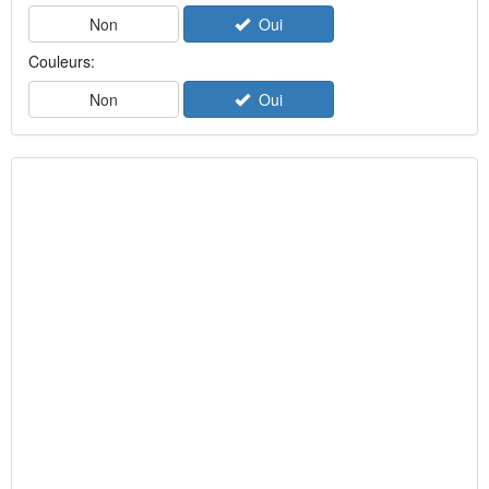
Non
Oui
Couleurs:
Non
Oui