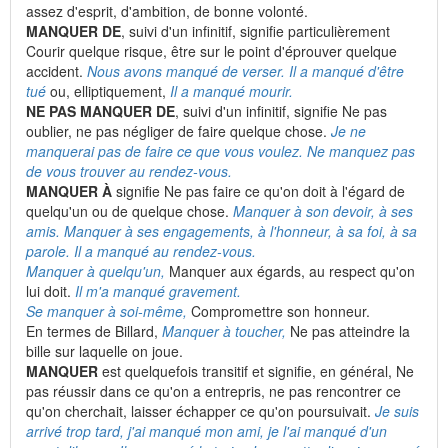
assez d'esprit, d'ambition, de bonne volonté.
MANQUER DE
, suivi d'un infinitif, signifie particulièrement
Courir quelque risque, être sur le point d'éprouver quelque
accident.
Nous avons manqué de verser. Il a manqué d'être
tué
ou, elliptiquement,
Il a manqué mourir.
NE PAS MANQUER DE
, suivi d'un infinitif, signifie Ne pas
oublier, ne pas négliger de faire quelque chose.
Je ne
manquerai pas de faire ce que vous voulez. Ne manquez pas
de vous trouver au rendez-vous.
MANQUER À
signifie Ne pas faire ce qu'on doit à l'égard de
quelqu'un ou de quelque chose.
Manquer à son devoir, à ses
amis. Manquer à ses engagements, à l'honneur, à sa foi, à sa
parole. Il a manqué au rendez-vous.
Manquer à quelqu'un,
Manquer aux égards, au respect qu'on
lui doit.
Il m'a manqué gravement.
Se manquer à soi-même,
Compromettre son honneur.
En termes de Billard,
Manquer à toucher,
Ne pas atteindre la
bille sur laquelle on joue.
MANQUER
est quelquefois transitif et signifie, en général, Ne
pas réussir dans ce qu'on a entrepris, ne pas rencontrer ce
qu'on cherchait, laisser échapper ce qu'on poursuivait.
Je suis
arrivé trop tard, j'ai manqué mon ami, je l'ai manqué d'un