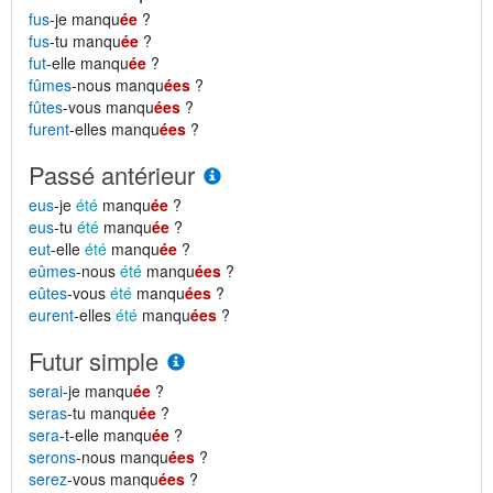
fus
-je manqu
ée
?
fus
-tu manqu
ée
?
fut
-elle manqu
ée
?
fûmes
-nous manqu
ées
?
fûtes
-vous manqu
ées
?
furent
-elles manqu
ées
?
Passé antérieur
eus
-je
été
manqu
ée
?
eus
-tu
été
manqu
ée
?
eut
-elle
été
manqu
ée
?
eûmes
-nous
été
manqu
ées
?
eûtes
-vous
été
manqu
ées
?
eurent
-elles
été
manqu
ées
?
Futur simple
serai
-je manqu
ée
?
seras
-tu manqu
ée
?
sera
-t-elle manqu
ée
?
serons
-nous manqu
ées
?
serez
-vous manqu
ées
?