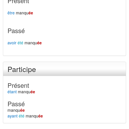
Présent
être
manqu
ée
Passé
avoir
été
manqu
ée
Participe
Présent
étant
manqu
ée
Passé
manqu
ée
ayant
été
manqu
ée