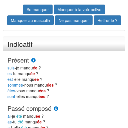
Se manquer
Manquer à la voix active
Manquer au masculin
Ne pas manquer
Retirer le ?
Indicatif
Présent
suis
-je manqu
ée
?
es
-tu manqu
ée
?
est
-elle manqu
ée
?
sommes
-nous manqu
ées
?
êtes
-vous manqu
ées
?
sont
-elles manqu
ées
?
Passé composé
ai
-je
été
manqu
ée
?
as
-tu
été
manqu
ée
?
a
-t-elle
été
manqu
ée
?