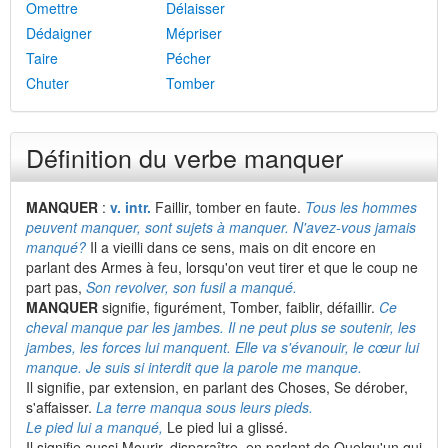
Omettre
Délaisser
Dédaigner
Mépriser
Taire
Pécher
Chuter
Tomber
Définition du verbe manquer
MANQUER
:
v. intr.
Faillir, tomber en faute.
Tous les hommes
peuvent manquer, sont sujets à manquer. N'avez-vous jamais
manqué?
Il a vieilli dans ce sens, mais on dit encore en
parlant des Armes à feu, lorsqu'on veut tirer et que le coup ne
part pas,
Son revolver, son fusil a manqué.
MANQUER
signifie, figurément, Tomber, faiblir, défaillir.
Ce
cheval manque par les jambes. Il ne peut plus se soutenir, les
jambes, les forces lui manquent. Elle va s'évanouir, le cœur lui
manque. Je suis si interdit que la parole me manque.
Il signifie, par extension, en parlant des Choses, Se dérober,
s'affaisser.
La terre manqua sous leurs pieds.
Le pied lui a manqué,
Le pied lui a glissé.
Il signifie aussi Mourir, disparaître, en parlant de Quelqu'un qui