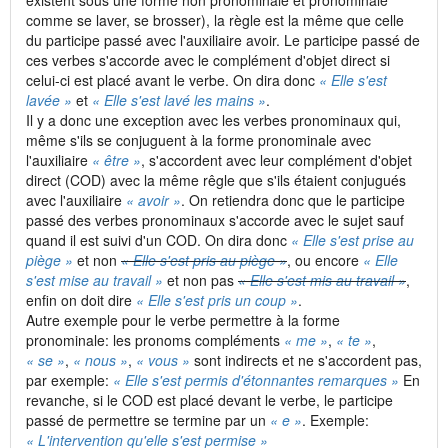
existent sous une forme non pronominale et pronominale
comme se laver, se brosser), la règle est la même que celle
du participe passé avec l'auxiliaire avoir. Le participe passé de
ces verbes s'accorde avec le complément d'objet direct si
celui-ci est placé avant le verbe. On dira donc
« Elle s'est
lavée »
et
« Elle s'est lavé les mains »
.
Il y a donc une exception avec les verbes pronominaux qui,
même s'ils se conjuguent à la forme pronominale avec
l'auxiliaire
« être »
, s'accordent avec leur complément d'objet
direct (COD) avec la même rêgle que s'ils étaient conjugués
avec l'auxiliaire
« avoir »
. On retiendra donc que le participe
passé des verbes pronominaux s'accorde avec le sujet sauf
quand il est suivi d'un COD. On dira donc
« Elle s'est prise au
piège »
et non
« Elle s'est pris au piège »
, ou encore
« Elle
s'est mise au travail »
et non pas
« Elle s'est mis au travail »
,
enfin on doit dire
« Elle s'est pris un coup »
.
Autre exemple pour le verbe permettre à la forme
pronominale: les pronoms compléments
« me »
,
« te »
,
« se »
,
« nous »
,
« vous »
sont indirects et ne s'accordent pas,
par exemple:
« Elle s'est permis d'étonnantes remarques »
En
revanche, si le COD est placé devant le verbe, le participe
passé de permettre se termine par un
« e »
. Exemple:
« L'intervention qu'elle s'est permise »