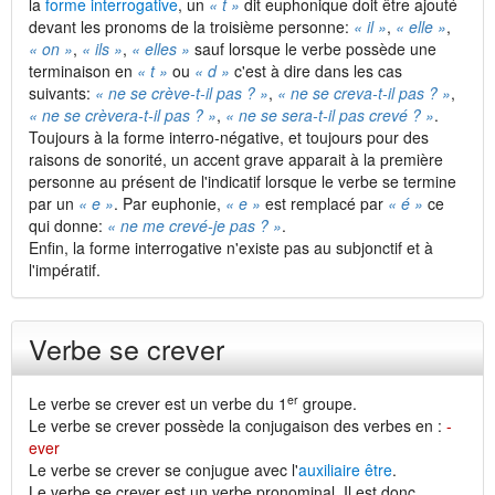
la
forme interrogative
, un
« t »
dit euphonique doit être ajouté
devant les pronoms de la troisième personne:
« il »
,
« elle »
,
« on »
,
« ils »
,
« elles »
sauf lorsque le verbe possède une
terminaison en
« t »
ou
« d »
c'est à dire dans les cas
suivants:
« ne se crève-t-il pas ? »
,
« ne se creva-t-il pas ? »
,
« ne se crèvera-t-il pas ? »
,
« ne se sera-t-il pas crevé ? »
.
Toujours à la forme interro-négative, et toujours pour des
raisons de sonorité, un accent grave apparait à la première
personne au présent de l'indicatif lorsque le verbe se termine
par un
« e »
. Par euphonie,
« e »
est remplacé par
« é »
ce
qui donne:
« ne me crevé-je pas ? »
.
Enfin, la forme interrogative n'existe pas au subjonctif et à
l'impératif.
Verbe se crever
er
Le verbe se crever est un verbe du 1
groupe.
Le verbe se crever possède la conjugaison des verbes en :
-
ever
Le verbe se crever se conjugue avec l'
auxiliaire être
.
Le verbe se crever est un verbe pronominal. Il est donc