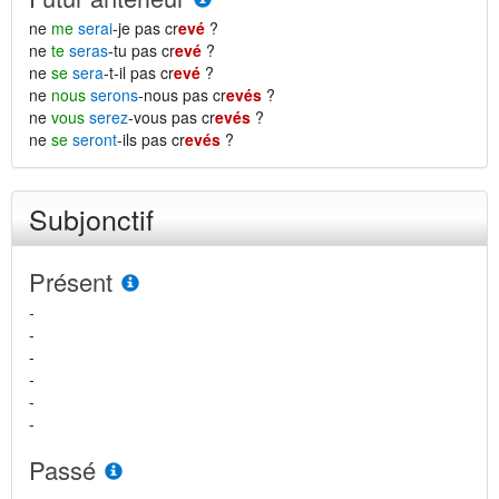
ne
me
serai
-je pas cr
evé
?
ne
te
seras
-tu pas cr
evé
?
ne
se
sera
-t-il pas cr
evé
?
ne
nous
serons
-nous pas cr
evés
?
ne
vous
serez
-vous pas cr
evés
?
ne
se
seront
-ils pas cr
evés
?
Subjonctif
Présent
-
-
-
-
-
-
Passé