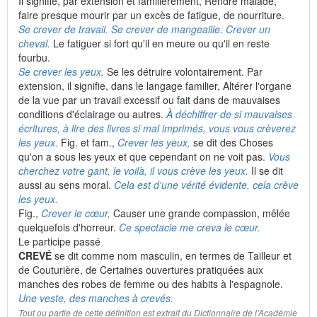
Il signifie, par extension et familièrement, Rendre malade,
faire presque mourir par un excès de fatigue, de nourriture.
Se crever de travail. Se crever de mangeaille. Crever un
cheval.
Le fatiguer si fort qu'il en meure ou qu'il en reste
fourbu.
Se crever les yeux,
Se les détruire volontairement. Par
extension, il signifie, dans le langage familier, Altérer l'organe
de la vue par un travail excessif ou fait dans de mauvaises
conditions d'éclairage ou autres.
À déchiffrer de si mauvaises
écritures, à lire des livres si mal imprimés, vous vous crèverez
les yeux.
Fig. et fam.,
Crever les yeux,
se dit des Choses
qu'on a sous les yeux et que cependant on ne voit pas.
Vous
cherchez votre gant, le voilà, il vous crève les yeux.
Il se dit
aussi au sens moral.
Cela est d'une vérité évidente, cela crève
les yeux.
Fig.,
Crever le cœur,
Causer une grande compassion, mêlée
quelquefois d'horreur.
Ce spectacle me creva le cœur.
Le participe passé
CREVÉ
se dit comme nom masculin, en termes de Tailleur et
de Couturière, de Certaines ouvertures pratiquées aux
manches des robes de femme ou des habits à l'espagnole.
Une veste, des manches à crevés.
Tout ou partie de cette définition est extrait du Dictionnaire de l'Académie