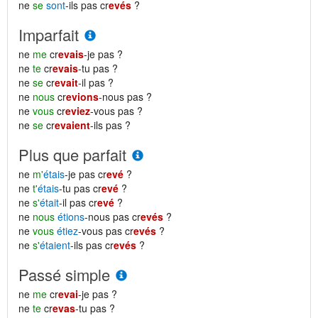
ne
se
sont
-ils pas cr
evés
?
Imparfait
ne
me
cr
evais
-je pas ?
ne
te
cr
evais
-tu pas ?
ne
se
cr
evait
-il pas ?
ne
nous
cr
evions
-nous pas ?
ne
vous
cr
eviez
-vous pas ?
ne
se
cr
evaient
-ils pas ?
Plus que parfait
ne
m'
étais
-je pas cr
evé
?
ne
t'
étais
-tu pas cr
evé
?
ne
s'
était
-il pas cr
evé
?
ne
nous
étions
-nous pas cr
evés
?
ne
vous
étiez
-vous pas cr
evés
?
ne
s'
étaient
-ils pas cr
evés
?
Passé simple
ne
me
cr
evai
-je pas ?
ne
te
cr
evas
-tu pas ?