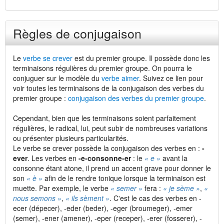
Règles de conjugaison
Le
verbe se crever
est du premier groupe. Il possède donc les
terminaisons régulières du premier groupe. On pourra le
conjuguer sur le modèle du
verbe aimer
. Suivez ce lien pour
voir toutes les terminaisons de la conjugaison des verbes du
premier groupe :
conjugaison des verbes du premier groupe
.
Cependant, bien que les terminaisons soient parfaitement
régulières, le radical, lui, peut subir de nombreuses variations
ou présenter plusieurs particularités.
Le verbe se crever possède la conjugaison des verbes en :
-
ever
. Les verbes en
-e-consonne-er
: le
« e »
avant la
consonne étant atone, il prend un accent grave pour donner le
son
« è »
afin de le rendre tonique lorsque la terminaison est
muette. Par exemple, le verbe
« semer »
fera :
« je sème »
,
«
nous semons »
,
« ils sèment »
. C'est le cas des verbes en -
ecer (dépecer), -eder (beder), -eger (broumeger), -emer
(semer), -ener (amener), -eper (receper), -erer (fosserer), -