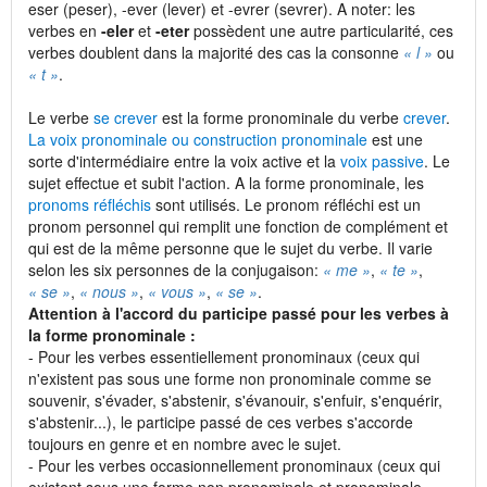
eser (peser), -ever (lever) et -evrer (sevrer). A noter: les
verbes en
-eler
et
-eter
possèdent une autre particularité, ces
verbes doublent dans la majorité des cas la consonne
« l »
ou
« t »
.
Le verbe
se crever
est la forme pronominale du verbe
crever
.
La voix pronominale ou construction pronominale
est une
sorte d'intermédiaire entre la voix active et la
voix passive
. Le
sujet effectue et subit l'action. A la forme pronominale, les
pronoms réfléchis
sont utilisés. Le pronom réfléchi est un
pronom personnel qui remplit une fonction de complément et
qui est de la même personne que le sujet du verbe. Il varie
selon les six personnes de la conjugaison:
« me »
,
« te »
,
« se »
,
« nous »
,
« vous »
,
« se »
.
Attention à l'accord du participe passé pour les verbes à
la forme pronominale :
- Pour les verbes essentiellement pronominaux (ceux qui
n'existent pas sous une forme non pronominale comme se
souvenir, s'évader, s'abstenir, s'évanouir, s'enfuir, s'enquérir,
s'abstenir...), le participe passé de ces verbes s'accorde
toujours en genre et en nombre avec le sujet.
- Pour les verbes occasionnellement pronominaux (ceux qui