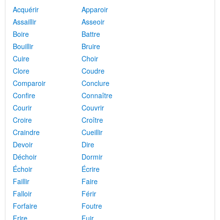
Acquérir
Apparoir
Assaillir
Asseoir
Boire
Battre
Bouillir
Bruire
Cuire
Choir
Clore
Coudre
Comparoir
Conclure
Confire
Connaître
Courir
Couvrir
Croire
Croître
Craindre
Cueillir
Devoir
Dire
Déchoir
Dormir
Échoir
Écrire
Faillir
Faire
Falloir
Férir
Forfaire
Foutre
Frire
Fuir