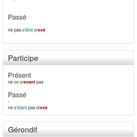
Passé
ne pas
s'
être
cr
evé
Participe
Présent
ne
se
cr
evant
pas
Passé
-
ne
s'
étant
pas cr
evé
Gérondif