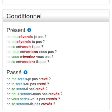
Conditionnel
Présent
ne
me
cr
èverais
-je pas ?
ne
te
cr
èverais
-tu pas ?
ne
se
cr
èverait
-il pas ?
ne
nous
cr
èverions
-nous pas ?
ne
vous
cr
èveriez
-vous pas ?
ne
se
cr
èveraient
-ils pas ?
Passé
ne
me
serais
-je pas cr
evé
?
ne
te
serais
-tu pas cr
evé
?
ne
se
serait
-il pas cr
evé
?
ne
nous
serions
-nous pas cr
evés
?
ne
vous
seriez
-vous pas cr
evés
?
ne
se
seraient
-ils pas cr
evés
?