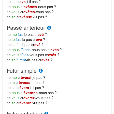
ne
se
cr
eva
-t-il pas ?
ne
nous
cr
evâmes
-nous pas ?
ne
vous
cr
evâtes
-vous pas ?
ne
se
cr
evèrent
-ils pas ?
Passé antérieur
ne
me
fus
-je pas cr
evé
?
ne
te
fus
-tu pas cr
evé
?
ne
se
fut
-il pas cr
evé
?
ne
nous
fûmes
-nous pas cr
evés
?
ne
vous
fûtes
-vous pas cr
evés
?
ne
se
furent
-ils pas cr
evés
?
Futur simple
ne
me
cr
èverai
-je pas ?
ne
te
cr
èveras
-tu pas ?
ne
se
cr
èvera
-t-il pas ?
ne
nous
cr
èverons
-nous pas ?
ne
vous
cr
èverez
-vous pas ?
ne
se
cr
èveront
-ils pas ?
Futur antérieur