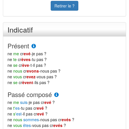
Retirer le ?
Indicatif
Présent
ne
me
cr
evé
-je pas ?
ne
te
cr
èves
-tu pas ?
ne
se
cr
ève
-t-il pas ?
ne
nous
cr
evons
-nous pas ?
ne
vous
cr
evez
-vous pas ?
ne
se
cr
èvent
-ils pas ?
Passé composé
ne
me
suis
-je pas cr
evé
?
ne
t'
es
-tu pas cr
evé
?
ne
s'
est
-il pas cr
evé
?
ne
nous
sommes
-nous pas cr
evés
?
ne
vous
êtes
-vous pas cr
evés
?