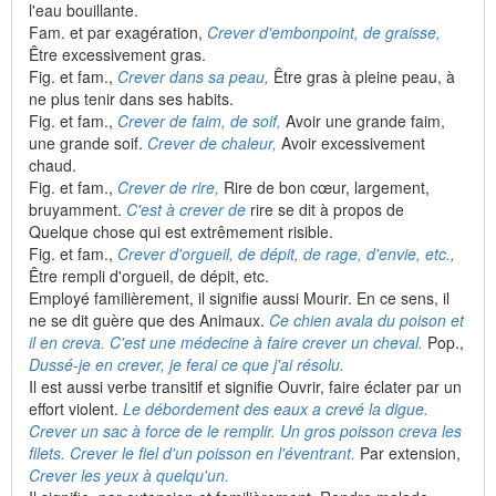
l'eau bouillante.
Fam. et par exagération,
Crever d'embonpoint, de graisse,
Être excessivement gras.
Fig. et fam.,
Crever dans sa peau,
Être gras à pleine peau, à
ne plus tenir dans ses habits.
Fig. et fam.,
Crever de faim, de soif,
Avoir une grande faim,
une grande soif.
Crever de chaleur,
Avoir excessivement
chaud.
Fig. et fam.,
Crever de rire,
Rire de bon cœur, largement,
bruyamment.
C'est à crever de
rire se dit à propos de
Quelque chose qui est extrêmement risible.
Fig. et fam.,
Crever d'orgueil, de dépit, de rage, d'envie, etc.,
Être rempli d'orgueil, de dépit, etc.
Employé familièrement, il signifie aussi Mourir. En ce sens, il
ne se dit guère que des Animaux.
Ce chien avala du poison et
il en creva. C'est une médecine à faire crever un cheval.
Pop.,
Dussé-je en crever, je ferai ce que j'ai résolu.
Il est aussi verbe transitif et signifie Ouvrir, faire éclater par un
effort violent.
Le débordement des eaux a crevé la digue.
Crever un
sac à force de le remplir. Un gros poisson creva les
filets. Crever le fiel d'un poisson en l'éventrant.
Par extension,
Crever les yeux à quelqu'un.