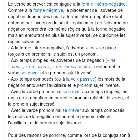
Le verbe se crever est conjugué à la
forme intérro-négative
.
Comme à la
forme négative
, le placement de l'adverbe de
négation dépend des cas. La forme interro-negative étant
obtenue par inversion du sujet, le placement de l'adverbe de
négation reprendra les même règles qu'à la forme négative
mais en entourant en plus le sujet inversé, ce qui donne les
règles suivantes:
- A la forme interro-négative, l'adverbe
« ne »
se place
toujours en premier si le sujet est un pronom.
- Aux temps simples les adverbes de la négation (
« ne
...pas »
,
« ne...plus »
,
« ne...jamais »
, etc...) entourent le
verbe
se crever
et le pronom sujet inversé.
- Aux temps composés (ou à la
voix passive
) les mots de la
négation entourent l'auxiliaire et le pronom sujet inversé.
- Avec le verbe pronominal
se crever
aux temps simples, les
mots de la négation entourent le pronom réfléchi, le verbe, et
le pronom sujet inversé.
- Avec le verbe pronominal
se crever
aux temps composés,
les mots de la négation entourent le pronom réfléchi,
l'auxiliaire, et le pronom sujet inversé.
Pour des raisons de sonorité, comme lors de la conjugaison à