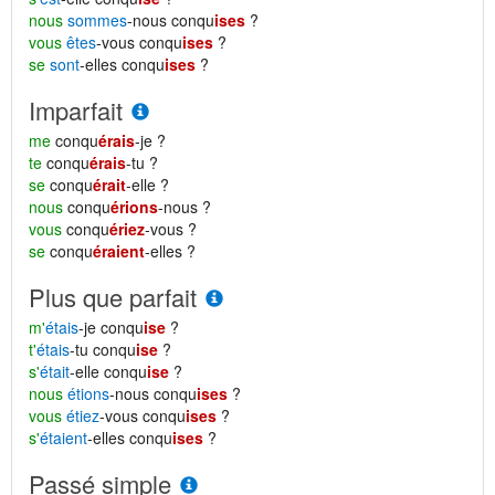
nous
sommes
-nous conqu
ises
?
vous
êtes
-vous conqu
ises
?
se
sont
-elles conqu
ises
?
Imparfait
me
conqu
érais
-je ?
te
conqu
érais
-tu ?
se
conqu
érait
-elle ?
nous
conqu
érions
-nous ?
vous
conqu
ériez
-vous ?
se
conqu
éraient
-elles ?
Plus que parfait
m'
étais
-je conqu
ise
?
t'
étais
-tu conqu
ise
?
s'
était
-elle conqu
ise
?
nous
étions
-nous conqu
ises
?
vous
étiez
-vous conqu
ises
?
s'
étaient
-elles conqu
ises
?
Passé simple