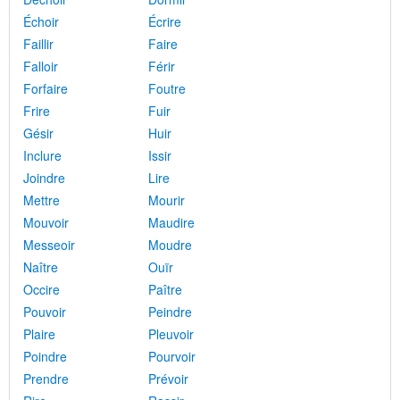
Échoir
Écrire
Faillir
Faire
Falloir
Férir
Forfaire
Foutre
Frire
Fuir
Gésir
Huir
Inclure
Issir
Joindre
Lire
Mettre
Mourir
Mouvoir
Maudire
Messeoir
Moudre
Naître
Ouïr
Occire
Paître
Pouvoir
Peindre
Plaire
Pleuvoir
Poindre
Pourvoir
Prendre
Prévoir