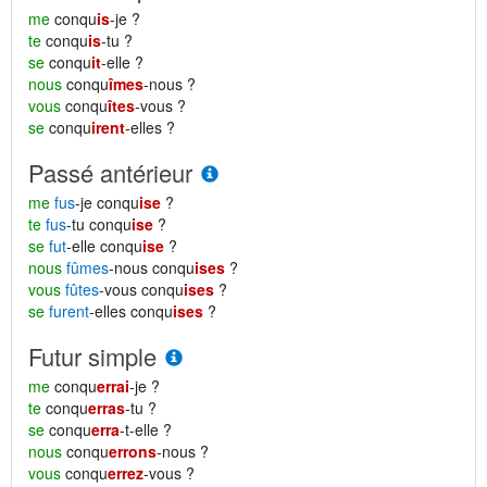
me
conqu
is
-je ?
te
conqu
is
-tu ?
se
conqu
it
-elle ?
nous
conqu
îmes
-nous ?
vous
conqu
îtes
-vous ?
se
conqu
irent
-elles ?
Passé antérieur
me
fus
-je conqu
ise
?
te
fus
-tu conqu
ise
?
se
fut
-elle conqu
ise
?
nous
fûmes
-nous conqu
ises
?
vous
fûtes
-vous conqu
ises
?
se
furent
-elles conqu
ises
?
Futur simple
me
conqu
errai
-je ?
te
conqu
erras
-tu ?
se
conqu
erra
-t-elle ?
nous
conqu
errons
-nous ?
vous
conqu
errez
-vous ?