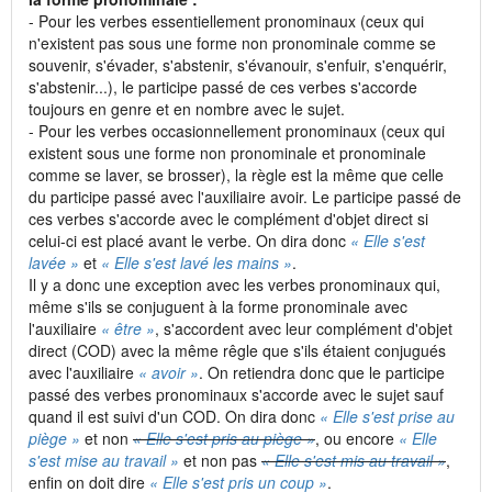
- Pour les verbes essentiellement pronominaux (ceux qui
n'existent pas sous une forme non pronominale comme se
souvenir, s'évader, s'abstenir, s'évanouir, s'enfuir, s'enquérir,
s'abstenir...), le participe passé de ces verbes s'accorde
toujours en genre et en nombre avec le sujet.
- Pour les verbes occasionnellement pronominaux (ceux qui
existent sous une forme non pronominale et pronominale
comme se laver, se brosser), la règle est la même que celle
du participe passé avec l'auxiliaire avoir. Le participe passé de
ces verbes s'accorde avec le complément d'objet direct si
celui-ci est placé avant le verbe. On dira donc
« Elle s'est
lavée »
et
« Elle s'est lavé les mains »
.
Il y a donc une exception avec les verbes pronominaux qui,
même s'ils se conjuguent à la forme pronominale avec
l'auxiliaire
« être »
, s'accordent avec leur complément d'objet
direct (COD) avec la même rêgle que s'ils étaient conjugués
avec l'auxiliaire
« avoir »
. On retiendra donc que le participe
passé des verbes pronominaux s'accorde avec le sujet sauf
quand il est suivi d'un COD. On dira donc
« Elle s'est prise au
piège »
et non
« Elle s'est pris au piège »
, ou encore
« Elle
s'est mise au travail »
et non pas
« Elle s'est mis au travail »
,
enfin on doit dire
« Elle s'est pris un coup »
.