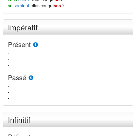
se
seraient
-elles conqu
ises
?
Impératif
Présent
-
-
-
Passé
-
-
-
Infinitif