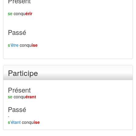
Présent
se
conqu
érir
Passé
s'
être
conqu
ise
Participe
Présent
se
conqu
érant
Passé
-
s'
étant
conqu
ise