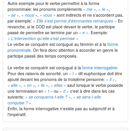
Autre exemple pour le verbe permettre à la forme
pronominale: les pronoms compléments
« me »
,
« te »
,
« se »
,
« nous »
,
« vous »
sont indirects et ne s'accordent pas,
par exemple:
« Elle s'est permis d'étonnantes remarques »
En
revanche, si le COD est placé devant le verbe, le participe
passé de permettre se termine par un
« e »
. Exemple:
« L'intervention qu'elle s'est permise »
Le verbe se conquérir est conjugué au féminin et à la
forme
pronominale
. On fera donc attention à accorder en genre le
participe passé des temps composés.
Le verbe se conquérir est conjugué à la
forme interrogative
.
Pour des raisons de sonorité, un
« t »
dit euphonique doit être
ajouté devant les pronoms de la troisième personne:
« il »
,
« elle »
,
« on »
,
« ils »
,
« elles »
sauf lorsque le verbe possède
une terminaison en
« t »
ou
« d »
c'est à dire dans les cas
suivants:
« se conquerra-t-elle ? »
,
« se sera-t-elle
conquise ? »
.
Enfin, la forme interrogative n'existe pas au subjonctif et à
l'impératif.