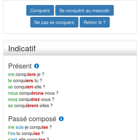
Conquérir
Se conquérir au masculin
Ne pas se conquérir
Retirer le ?
Indicatif
Présent
me
conqu
iers
-je ?
te
conqu
iers
-tu ?
se
conqu
iert
-elle ?
nous
conqu
érons
-nous ?
vous
conqu
érez
-vous ?
se
conqu
ièrent
-elles ?
Passé composé
me
suis
-je conqu
ise
?
t'
es
-tu conqu
ise
?
s'
est
-elle conqu
ise
?