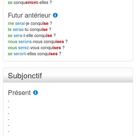
se
conqu
erront
-elles ?
Futur antérieur
me
serai
-je conqu
ise
?
te
seras
-tu conqu
ise
?
se
sera
-t-elle conqu
ise
?
nous
serons
-nous conqu
ises
?
vous
serez
-vous conqu
ises
?
se
seront
-elles conqu
ises
?
Subjonctif
Présent
-
-
-
-
-
-