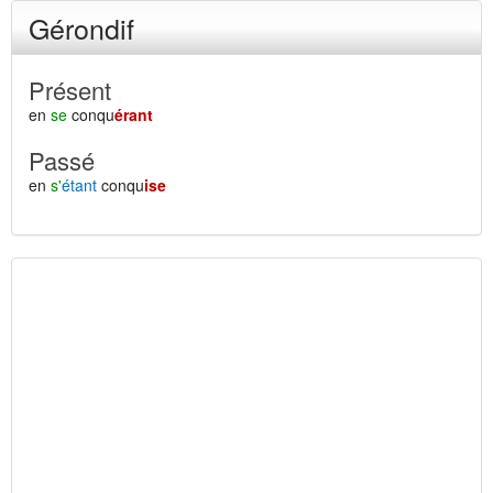
Gérondif
Présent
en
se
conqu
érant
Passé
en
s'
étant
conqu
ise