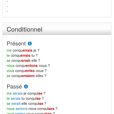
-
-
-
Conditionnel
Présent
me
conqu
errais
-je ?
te
conqu
errais
-tu ?
se
conqu
errait
-elle ?
nous
conqu
errions
-nous ?
vous
conqu
erriez
-vous ?
se
conqu
erraient
-elles ?
Passé
me
serais
-je conqu
ise
?
te
serais
-tu conqu
ise
?
se
serait
-elle conqu
ise
?
nous
serions
-nous conqu
ises
?
vous
seriez
-vous conqu
ises
?