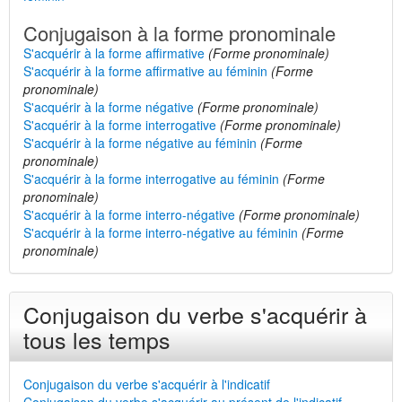
Conjugaison à la forme pronominale
S'acquérir à la forme affirmative
(Forme pronominale)
S'acquérir à la forme affirmative au féminin
(Forme
pronominale)
S'acquérir à la forme négative
(Forme pronominale)
S'acquérir à la forme interrogative
(Forme pronominale)
S'acquérir à la forme négative au féminin
(Forme
pronominale)
S'acquérir à la forme interrogative au féminin
(Forme
pronominale)
S'acquérir à la forme interro-négative
(Forme pronominale)
S'acquérir à la forme interro-négative au féminin
(Forme
pronominale)
Conjugaison du verbe s'acquérir à
tous les temps
Conjugaison du verbe s'acquérir à l'indicatif