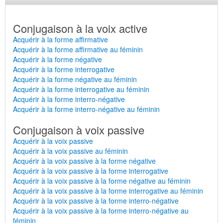
Conjugaison à la voix active
Acquérir à la forme affirmative
Acquérir à la forme affirmative au féminin
Acquérir à la forme négative
Acquérir à la forme interrogative
Acquérir à la forme négative au féminin
Acquérir à la forme interrogative au féminin
Acquérir à la forme interro-négative
Acquérir à la forme interro-négative au féminin
Conjugaison à voix passive
Acquérir à la voix passive
Acquérir à la voix passive au féminin
Acquérir à la voix passive à la forme négative
Acquérir à la voix passive à la forme interrogative
Acquérir à la voix passive à la forme négative au féminin
Acquérir à la voix passive à la forme interrogative au féminin
Acquérir à la voix passive à la forme interro-négative
Acquérir à la voix passive à la forme interro-négative au
féminin