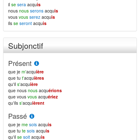
il
se
sera
acqu
is
nous
nous
serons
acqu
is
vous
vous
serez
acqu
is
ils
se
seront
acqu
is
Subjonctif
Présent
que je
m'
acqu
ière
que tu
t'
acqu
ières
qu'il
s'
acqu
ière
que nous
nous
acqu
érions
que vous
vous
acqu
ériez
qu'ils
s'
acqu
ièrent
Passé
que je
me
sois
acqu
is
que tu
te
sois
acqu
is
qu'il
se
soit
acqu
is