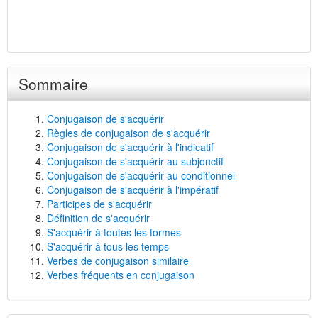
Sommaire
Conjugaison de s'acquérir
Règles de conjugaison de s'acquérir
Conjugaison de s'acquérir à l'indicatif
Conjugaison de s'acquérir au subjonctif
Conjugaison de s'acquérir au conditionnel
Conjugaison de s'acquérir à l'impératif
Participes de s'acquérir
Définition de s'acquérir
S'acquérir à toutes les formes
S'acquérir à tous les temps
Verbes de conjugaison similaire
Verbes fréquents en conjugaison