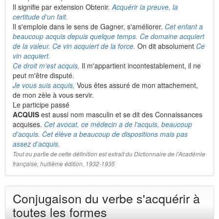
Il signifie par extension Obtenir.
Acquérir la preuve, la
certitude d'un fait.
Il s'emploie dans le sens de Gagner, s'améliorer.
Cet enfant a
beaucoup acquis depuis quelque temps. Ce domaine acquiert
de la valeur. Ce vin acquiert de la force.
On dit absolument
Ce
vin acquiert.
Ce droit m'est acquis,
Il m'appartient incontestablement, il ne
peut m'être disputé.
Je vous suis acquis,
Vous êtes assuré de mon attachement,
de mon zèle à vous servir.
Le participe passé
ACQUIS
est aussi nom masculin et se dit des Connaissances
acquises.
Cet avocat, ce médecin a de l'acquis, beaucoup
d'acquis. Cet élève a beaucoup de dispositions mais pas
assez d'acquis.
Tout ou partie de cette définition est extrait du Dictionnaire de l'Académie
française, huitième édition, 1932-1935
Conjugaison du verbe s'acquérir à
toutes les formes