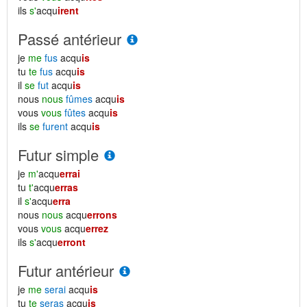
ils
s'
acqu
irent
Passé antérieur
je
me
fus
acqu
is
tu
te
fus
acqu
is
il
se
fut
acqu
is
nous
nous
fûmes
acqu
is
vous
vous
fûtes
acqu
is
ils
se
furent
acqu
is
Futur simple
je
m'
acqu
errai
tu
t'
acqu
erras
il
s'
acqu
erra
nous
nous
acqu
errons
vous
vous
acqu
errez
ils
s'
acqu
erront
Futur antérieur
je
me
serai
acqu
is
tu
te
seras
acqu
is