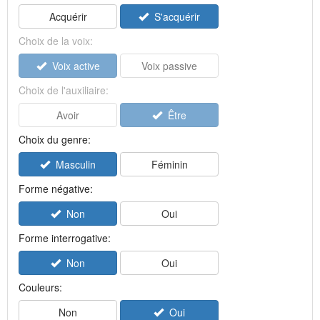
Acquérir
S'acquérir
Choix de la voix:
Voix active
Voix passive
Choix de l'auxiliaire:
Avoir
Être
Choix du genre:
Masculin
Féminin
Forme négative:
Non
Oui
Forme interrogative:
Non
Oui
Couleurs:
Non
Oui