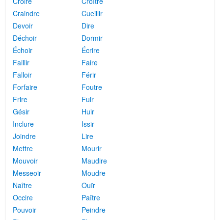
Croire
Croître
Craindre
Cueillir
Devoir
Dire
Déchoir
Dormir
Échoir
Écrire
Faillir
Faire
Falloir
Férir
Forfaire
Foutre
Frire
Fuir
Gésir
Huir
Inclure
Issir
Joindre
Lire
Mettre
Mourir
Mouvoir
Maudire
Messeoir
Moudre
Naître
Ouïr
Occire
Paître
Pouvoir
Peindre