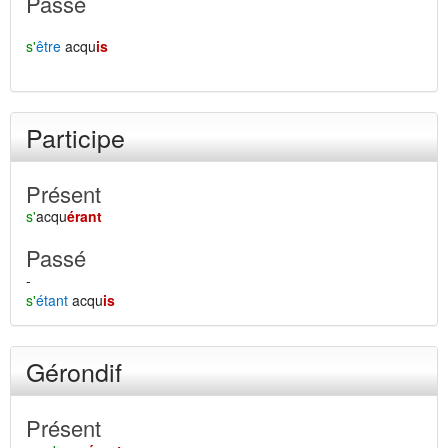
Passé
s'
être
acqu
is
Participe
Présent
s'
acqu
érant
Passé
-
s'
étant
acqu
is
Gérondif
Présent