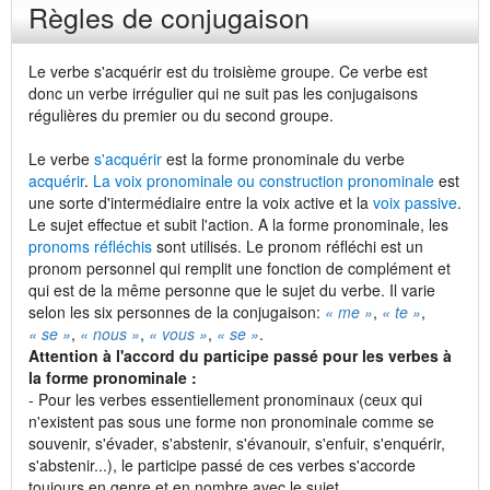
Règles de conjugaison
Le verbe s'acquérir est du troisième groupe. Ce verbe est
donc un verbe irrégulier qui ne suit pas les conjugaisons
régulières du premier ou du second groupe.
Le verbe
s'acquérir
est la forme pronominale du verbe
acquérir
.
La voix pronominale ou construction pronominale
est
une sorte d'intermédiaire entre la voix active et la
voix passive
.
Le sujet effectue et subit l'action. A la forme pronominale, les
pronoms réfléchis
sont utilisés. Le pronom réfléchi est un
pronom personnel qui remplit une fonction de complément et
qui est de la même personne que le sujet du verbe. Il varie
selon les six personnes de la conjugaison:
« me »
,
« te »
,
« se »
,
« nous »
,
« vous »
,
« se »
.
Attention à l'accord du participe passé pour les verbes à
la forme pronominale :
- Pour les verbes essentiellement pronominaux (ceux qui
n'existent pas sous une forme non pronominale comme se
souvenir, s'évader, s'abstenir, s'évanouir, s'enfuir, s'enquérir,
s'abstenir...), le participe passé de ces verbes s'accorde
toujours en genre et en nombre avec le sujet.