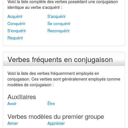
Voici la liste complète des verbes possédant une conjugaison
identique au verbe s'acquérir :
Acquérir
S'acquérir
Conquérir
Se conquérir
S'enquérir
Reconquérir
Requérir
Verbes fréquents en conjugaison
Voici la liste des verbes fréquemment employés en
conjugaison. Ces verbes sont généralement employés comme
modèles de conjugaison :
Auxiliaires
Avoir
Être
Verbes modèles du premier groupe
Aimer
Apprécier