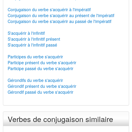
Conjugaison du verbe s'acquérir à l'impératif
Conjugaison du verbe s'acquérir au présent de l'impératif
Conjugaison du verbe s'acquérir au passé de l'impératif
S'acquérir à l'infinitif
S'acquérir à l'infinitif présent
S'acquérir à l'infinitif passé
Participes du verbe s'acquérir
Participe présent du verbe s'acquérir
Participe passé du verbe s'acquérir
Gérondifs du verbe s'acquérir
Gérondif présent du verbe s'acquérir
Gérondif passé du verbe s'acquérir
Verbes de conjugaison similaire