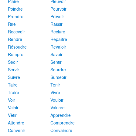
Plaire
Pleuvoir
Poindre
Pourvoir
Prendre
Prévoir
Rire
Rassir
Recevoir
Reclure
Rendre
Repaître
Résoudre
Revaloir
Rompre
Savoir
Seoir
Sentir
Servir
Sourdre
Suivre
Surseoir
Taire
Tenir
Traire
Vivre
Voir
Vouloir
Valoir
Vaincre
Vêtir
Apprendre
Attendre
Comprendre
Convenir
Convaincre