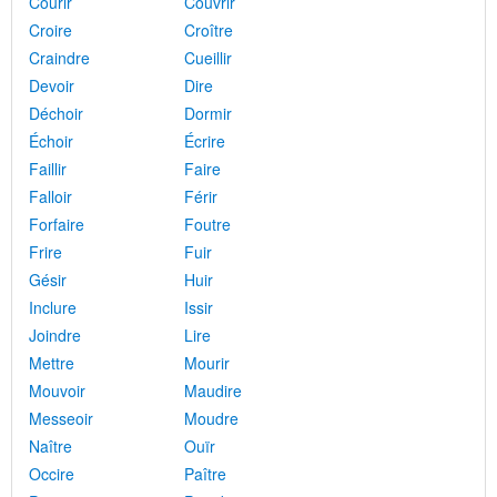
Courir
Couvrir
Croire
Croître
Craindre
Cueillir
Devoir
Dire
Déchoir
Dormir
Échoir
Écrire
Faillir
Faire
Falloir
Férir
Forfaire
Foutre
Frire
Fuir
Gésir
Huir
Inclure
Issir
Joindre
Lire
Mettre
Mourir
Mouvoir
Maudire
Messeoir
Moudre
Naître
Ouïr
Occire
Paître