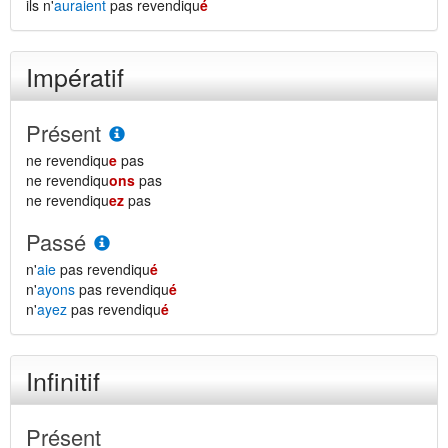
ils n'
auraient
pas revendiqu
é
Impératif
Présent
ne revendiqu
e
pas
ne revendiqu
ons
pas
ne revendiqu
ez
pas
Passé
n'
aie
pas revendiqu
é
n'
ayons
pas revendiqu
é
n'
ayez
pas revendiqu
é
Infinitif
Présent