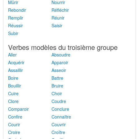
Mûrir
Nourrir
Rebondir
Réfléchir
Remplir
Réunir
Réussir
Saisir
Subir
Verbes modèles du troisième groupe
Aller
Absoudre
Acquérir
Apparoir
Assaillir
Asseoir
Boire
Battre
Bouillir
Bruire
Cuire
Choir
Clore
Coudre
Comparoir
Conclure
Confire
Connaître
Courir
Couvrir
Croire
Croître