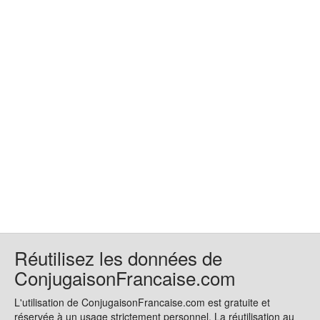
Réutilisez les données de
ConjugaisonFrancaise.com
L'utilisation de ConjugaisonFrancaise.com est gratuite et
réservée à un usage strictement personnel. La réutilisation au