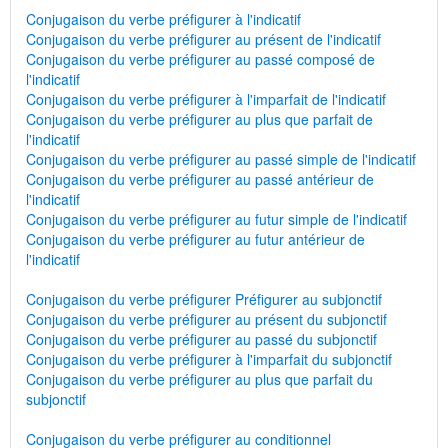
Conjugaison du verbe préfigurer à l'indicatif
Conjugaison du verbe préfigurer au présent de l'indicatif
Conjugaison du verbe préfigurer au passé composé de
l'indicatif
Conjugaison du verbe préfigurer à l'imparfait de l'indicatif
Conjugaison du verbe préfigurer au plus que parfait de
l'indicatif
Conjugaison du verbe préfigurer au passé simple de l'indicatif
Conjugaison du verbe préfigurer au passé antérieur de
l'indicatif
Conjugaison du verbe préfigurer au futur simple de l'indicatif
Conjugaison du verbe préfigurer au futur antérieur de
l'indicatif
Conjugaison du verbe préfigurer Préfigurer au subjonctif
Conjugaison du verbe préfigurer au présent du subjonctif
Conjugaison du verbe préfigurer au passé du subjonctif
Conjugaison du verbe préfigurer à l'imparfait du subjonctif
Conjugaison du verbe préfigurer au plus que parfait du
subjonctif
Conjugaison du verbe préfigurer au conditionnel