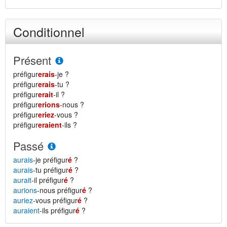
Conditionnel
Présent
préfigur
erais
-je ?
préfigur
erais
-tu ?
préfigur
erait
-il ?
préfigur
erions
-nous ?
préfigur
eriez
-vous ?
préfigur
eraient
-ils ?
Passé
aurais
-je préfigur
é
?
aurais
-tu préfigur
é
?
aurait
-il préfigur
é
?
aurions
-nous préfigur
é
?
auriez
-vous préfigur
é
?
auraient
-ils préfigur
é
?