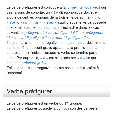
Le verbe préfigurer est conjugué à la
forme interrogative
. Pour
des raisons de sonorité, un
« t »
dit euphonique doit être
ajouté devant les pronoms de la troisième personne:
« il »
,
« elle »
,
« on »
,
« ils »
,
« elles »
sauf lorsque le verbe possède
une terminaison en
« t »
ou
« d »
c'est à dire dans les cas
suivants:
« préfigure-t-il ? »
,
« préfigura-t-il ? »
,
« préfigurera-
t-il ? »
,
« a-t-il préfiguré ? »
,
« aura-t-il préfiguré ? »
.
Toujours à la forme interrogative, et toujours pour des raisons
de sonorité, un accent grave apparait à la première personne
au présent de l'indicatif lorsque le verbe se termine par un
« e »
. Par euphonie,
« e »
est remplacé par
« é »
ce qui
donne:
« préfiguré-je ? »
.
Enfin, la forme interrogative n'existe pas au subjonctif et à
l'impératif.
Verbe préfigurer
er
Le verbe préfigurer est un verbe du 1
groupe.
Le verbe préfigurer possède la conjugaison des verbes en :
-