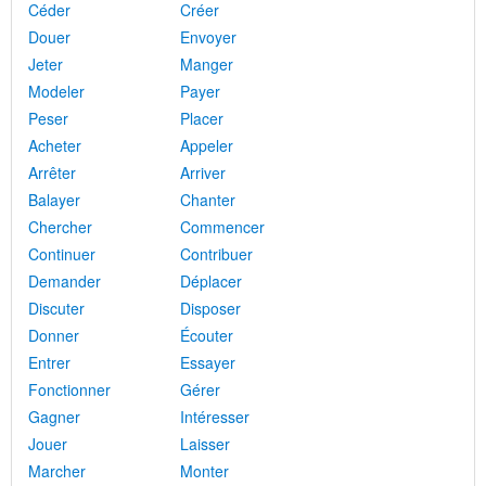
Céder
Créer
Douer
Envoyer
Jeter
Manger
Modeler
Payer
Peser
Placer
Acheter
Appeler
Arrêter
Arriver
Balayer
Chanter
Chercher
Commencer
Continuer
Contribuer
Demander
Déplacer
Discuter
Disposer
Donner
Écouter
Entrer
Essayer
Fonctionner
Gérer
Gagner
Intéresser
Jouer
Laisser
Marcher
Monter