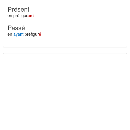
Présent
en préfigur
ant
Passé
en
ayant
préfigur
é