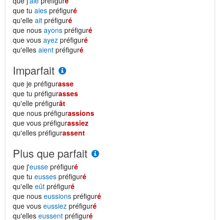
que j'
aie
préfigur
é
que tu
aies
préfigur
é
qu'elle
ait
préfigur
é
que nous
ayons
préfigur
é
que vous
ayez
préfigur
é
qu'elles
aient
préfigur
é
Imparfait
que je préfigur
asse
que tu préfigur
asses
qu'elle préfigur
ât
que nous préfigur
assions
que vous préfigur
assiez
qu'elles préfigur
assent
Plus que parfait
que j'
eusse
préfigur
é
que tu
eusses
préfigur
é
qu'elle
eût
préfigur
é
que nous
eussions
préfigur
é
que vous
eussiez
préfigur
é
qu'elles
eussent
préfigur
é