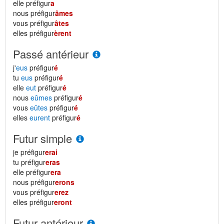
elle préfigur
a
nous préfigur
âmes
vous préfigur
âtes
elles préfigur
èrent
Passé antérieur
j'
eus
préfigur
é
tu
eus
préfigur
é
elle
eut
préfigur
é
nous
eûmes
préfigur
é
vous
eûtes
préfigur
é
elles
eurent
préfigur
é
Futur simple
je préfigur
erai
tu préfigur
eras
elle préfigur
era
nous préfigur
erons
vous préfigur
erez
elles préfigur
eront
Futur antérieur