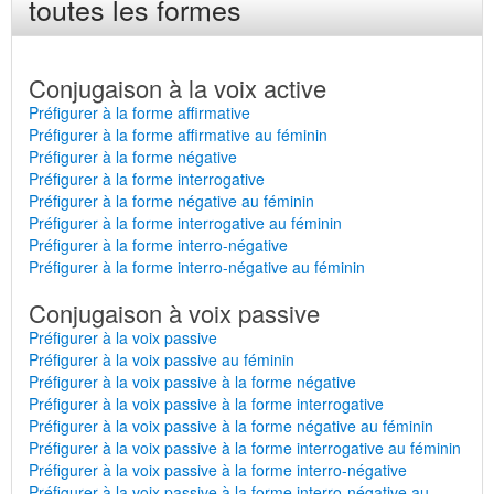
toutes les formes
Conjugaison à la voix active
Préfigurer à la forme affirmative
Préfigurer à la forme affirmative au féminin
Préfigurer à la forme négative
Préfigurer à la forme interrogative
Préfigurer à la forme négative au féminin
Préfigurer à la forme interrogative au féminin
Préfigurer à la forme interro-négative
Préfigurer à la forme interro-négative au féminin
Conjugaison à voix passive
Préfigurer à la voix passive
Préfigurer à la voix passive au féminin
Préfigurer à la voix passive à la forme négative
Préfigurer à la voix passive à la forme interrogative
Préfigurer à la voix passive à la forme négative au féminin
Préfigurer à la voix passive à la forme interrogative au féminin
Préfigurer à la voix passive à la forme interro-négative
Préfigurer à la voix passive à la forme interro-négative au