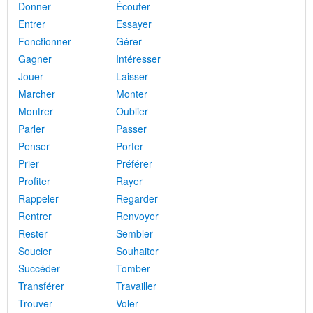
Donner
Écouter
Entrer
Essayer
Fonctionner
Gérer
Gagner
Intéresser
Jouer
Laisser
Marcher
Monter
Montrer
Oublier
Parler
Passer
Penser
Porter
Prier
Préférer
Profiter
Rayer
Rappeler
Regarder
Rentrer
Renvoyer
Rester
Sembler
Soucier
Souhaiter
Succéder
Tomber
Transférer
Travailler
Trouver
Voler