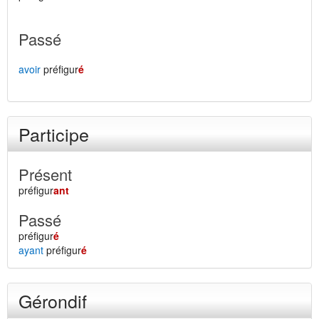
Passé
avoir
préfigur
é
Participe
Présent
préfigur
ant
Passé
préfigur
é
ayant
préfigur
é
Gérondif