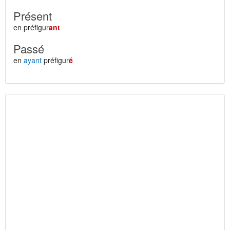
Présent
en préfigur
ant
Passé
en
ayant
préfigur
é