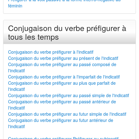
féminin
Conjugaison du verbe préfigurer à
tous les temps
Conjugaison du verbe préfigurer à l'indicatif
Conjugaison du verbe préfigurer au présent de l'indicatif
Conjugaison du verbe préfigurer au passé composé de
l'indicatif
Conjugaison du verbe préfigurer à l'imparfait de l'indicatif
Conjugaison du verbe préfigurer au plus que parfait de
l'indicatif
Conjugaison du verbe préfigurer au passé simple de l'indicatif
Conjugaison du verbe préfigurer au passé antérieur de
l'indicatif
Conjugaison du verbe préfigurer au futur simple de l'indicatif
Conjugaison du verbe préfigurer au futur antérieur de
l'indicatif
Conjugaison du verbe préfigurer Préfigurer au subjonctif