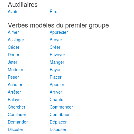
Auxiliaires
Avoir
Être
Verbes modèles du premier groupe
Aimer
Apprécier
Assiéger
Broyer
Céder
Créer
Douer
Envoyer
Jeter
Manger
Modeler
Payer
Peser
Placer
Acheter
Appeler
Arrêter
Arriver
Balayer
Chanter
Chercher
Commencer
Continuer
Contribuer
Demander
Déplacer
Discuter
Disposer