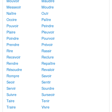
Mouvoir
Maudire
Messeoir
Moudre
Naître
Ouïr
Occire
Paître
Pouvoir
Peindre
Plaire
Pleuvoir
Poindre
Pourvoir
Prendre
Prévoir
Rire
Rassir
Recevoir
Reclure
Rendre
Repaître
Résoudre
Revaloir
Rompre
Savoir
Seoir
Sentir
Servir
Sourdre
Suivre
Surseoir
Taire
Tenir
Traire
Vivre