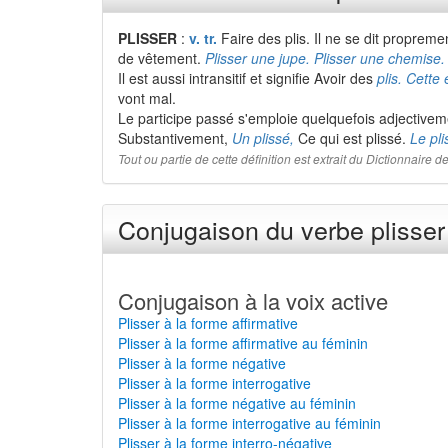
PLISSER
:
v. tr.
Faire des plis. Il ne se dit propreme
de vêtement.
Plisser une jupe. Plisser une chemise. P
Il est aussi intransitif et signifie Avoir des
plis. Cette 
vont mal.
Le participe passé s'emploie quelquefois adjective
Substantivement,
Un plissé,
Ce qui est plissé.
Le pli
Tout ou partie de cette définition est extrait du Dictionnaire
Conjugaison du verbe plisser
Conjugaison à la voix active
Plisser à la forme affirmative
Plisser à la forme affirmative au féminin
Plisser à la forme négative
Plisser à la forme interrogative
Plisser à la forme négative au féminin
Plisser à la forme interrogative au féminin
Plisser à la forme interro-négative