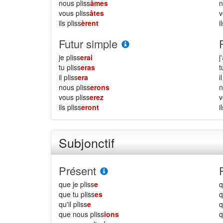
nous pliss
âmes
vous pliss
âtes
ils pliss
èrent
i
Futur simple
je pliss
erai
j'
tu pliss
eras
il pliss
era
i
nous pliss
erons
vous pliss
erez
ils pliss
eront
i
Subjonctif
Présent
que je pliss
e
q
que tu pliss
es
q
qu'il pliss
e
q
que nous pliss
ions