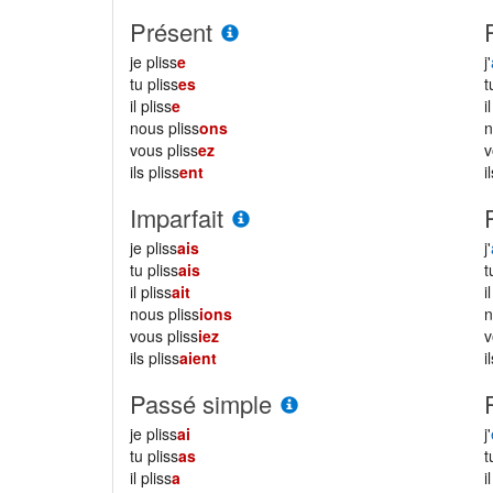
Présent
je pliss
e
j'
tu pliss
es
il pliss
e
i
nous pliss
ons
vous pliss
ez
ils pliss
ent
i
Imparfait
je pliss
ais
j'
tu pliss
ais
il pliss
ait
i
nous pliss
ions
vous pliss
iez
ils pliss
aient
i
Passé simple
je pliss
ai
j'
tu pliss
as
il pliss
a
i