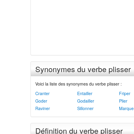
Synonymes du verbe plisser
Voici la liste des synonymes du verbe plisser :
Cranter
Entailler
Friper
Goder
Godailler
Plier
Raviner
Sillonner
Marque
Définition du verbe plisser