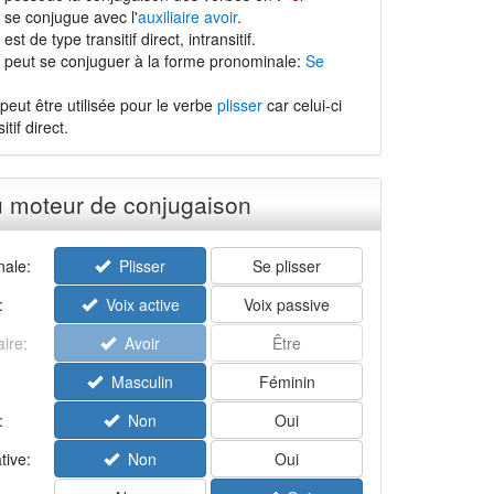
 se conjugue avec l'
auxiliaire avoir
.
est de type transitif direct, intransitif.
r peut se conjuguer à la forme pronominale:
Se
peut être utilisée pour le verbe
plisser
car celui-ci
tif direct.
u moteur de conjugaison
ale:
Plisser
Se plisser
:
Voix active
Voix passive
aire:
Avoir
Être
Masculin
Féminin
:
Non
Oui
tive:
Non
Oui