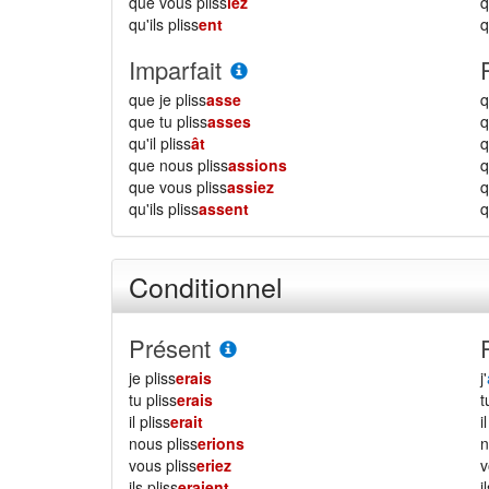
que vous pliss
iez
qu'ils pliss
ent
q
Imparfait
que je pliss
asse
q
que tu pliss
asses
q
qu'il pliss
ât
q
que nous pliss
assions
que vous pliss
assiez
qu'ils pliss
assent
q
Conditionnel
Présent
je pliss
erais
j'
tu pliss
erais
il pliss
erait
i
nous pliss
erions
vous pliss
eriez
ils pliss
eraient
i