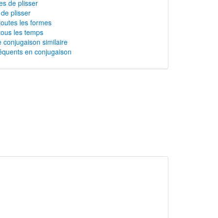
s de plisser
 de plisser
 toutes les formes
 tous les temps
 conjugaison similaire
équents en conjugaison