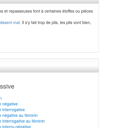
uses et repasseuses font à certaines étoffes ou pièces
plissent mal,
Il s'y fait trop de plis, les plis vont bien,
ssive
n
me négative
e interrogative
me négative au féminin
e interrogative au féminin
e interro-négative