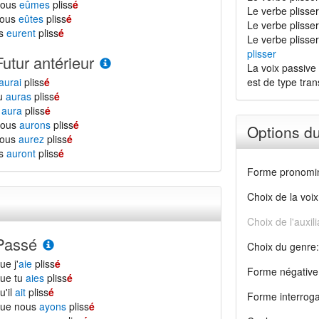
nous
eûmes
pliss
é
Le verbe plisser
vous
eûtes
pliss
é
Le verbe plisser 
ls
eurent
pliss
é
Le verbe plisse
plisser
Futur antérieur
La voix passive 
aurai
pliss
é
est de type transi
tu
auras
pliss
é
l
aura
pliss
é
nous
aurons
pliss
é
Options d
vous
aurez
pliss
é
ls
auront
pliss
é
Forme pronomin
Choix de la voix
Choix de l'auxili
Passé
Choix du genre:
ue j'
aie
pliss
é
Forme négative
ue tu
aies
pliss
é
u'il
ait
pliss
é
Forme interroga
que nous
ayons
pliss
é