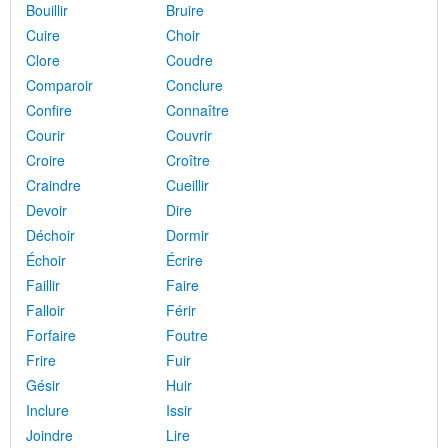
Bouillir
Bruire
Cuire
Choir
Clore
Coudre
Comparoir
Conclure
Confire
Connaître
Courir
Couvrir
Croire
Croître
Craindre
Cueillir
Devoir
Dire
Déchoir
Dormir
Échoir
Écrire
Faillir
Faire
Falloir
Férir
Forfaire
Foutre
Frire
Fuir
Gésir
Huir
Inclure
Issir
Joindre
Lire