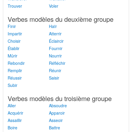
Trouver
Voler
Verbes modèles du deuxième groupe
Finir
Haïr
Impartir
Atterrir
Choisir
Éclaircir
Établir
Fournir
Mûrir
Nourrir
Rebondir
Réfléchir
Remplir
Réunir
Réussir
Saisir
Subir
Verbes modèles du troisième groupe
Aller
Absoudre
Acquérir
Apparoir
Assaillir
Asseoir
Boire
Battre