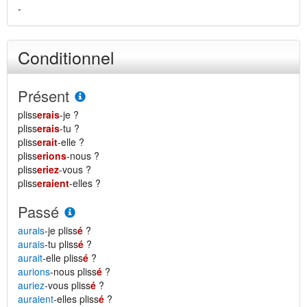
-
Conditionnel
Présent
pliss
erais
-je ?
pliss
erais
-tu ?
pliss
erait
-elle ?
pliss
erions
-nous ?
pliss
eriez
-vous ?
pliss
eraient
-elles ?
Passé
aurais
-je pliss
é
?
aurais
-tu pliss
é
?
aurait
-elle pliss
é
?
aurions
-nous pliss
é
?
auriez
-vous pliss
é
?
auraient
-elles pliss
é
?