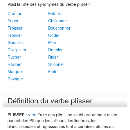
Voici la liste des synonymes du verbe plisser :
Cranter
Entailler
Friper
Chiffonner
Froisser
Bouchonner
Froncer
Goder
Godailler
Plier
Discipliner
Doubler
Rucher
Rider
Raviner
Sillonner
Marquer
Flétrir
Ravager
Définition du verbe plisser
PLISSER
:
v. tr.
Faire des plis. Il ne se dit proprement qu'en
parlant des Plis que les tailleurs, les lingères, les
blanchisseuses et repasseuses font à certaines étoffes ou