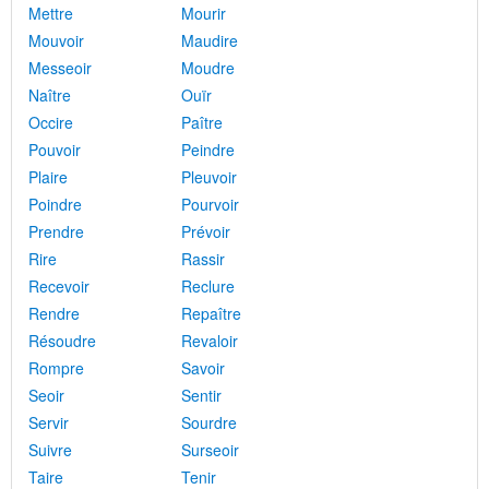
Mettre
Mourir
Mouvoir
Maudire
Messeoir
Moudre
Naître
Ouïr
Occire
Paître
Pouvoir
Peindre
Plaire
Pleuvoir
Poindre
Pourvoir
Prendre
Prévoir
Rire
Rassir
Recevoir
Reclure
Rendre
Repaître
Résoudre
Revaloir
Rompre
Savoir
Seoir
Sentir
Servir
Sourdre
Suivre
Surseoir
Taire
Tenir