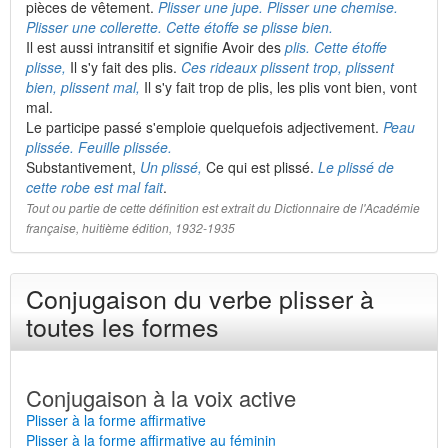
pièces de vêtement.
Plisser une jupe. Plisser une chemise.
Plisser une collerette. Cette étoffe se plisse bien.
Il est aussi intransitif et signifie Avoir des
plis. Cette étoffe
plisse,
Il s'y fait des plis.
Ces rideaux plissent trop, plissent
bien, plissent mal,
Il s'y fait trop de plis, les plis vont bien, vont
mal.
Le participe passé s'emploie quelquefois adjectivement.
Peau
plissée. Feuille plissée.
Substantivement,
Un plissé,
Ce qui est plissé.
Le plissé de
cette robe est mal fait
.
Tout ou partie de cette définition est extrait du Dictionnaire de l'Académie
française, huitième édition, 1932-1935
Conjugaison du verbe plisser à
toutes les formes
Conjugaison à la voix active
Plisser à la forme affirmative
Plisser à la forme affirmative au féminin