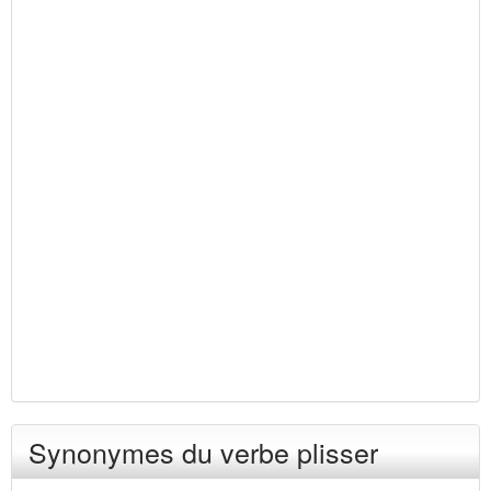
Synonymes du verbe plisser