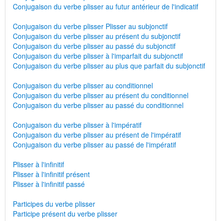
Conjugaison du verbe plisser au futur antérieur de l'indicatif
Conjugaison du verbe plisser Plisser au subjonctif
Conjugaison du verbe plisser au présent du subjonctif
Conjugaison du verbe plisser au passé du subjonctif
Conjugaison du verbe plisser à l'imparfait du subjonctif
Conjugaison du verbe plisser au plus que parfait du subjonctif
Conjugaison du verbe plisser au conditionnel
Conjugaison du verbe plisser au présent du conditionnel
Conjugaison du verbe plisser au passé du conditionnel
Conjugaison du verbe plisser à l'impératif
Conjugaison du verbe plisser au présent de l'impératif
Conjugaison du verbe plisser au passé de l'impératif
Plisser à l'infinitif
Plisser à l'infinitif présent
Plisser à l'infinitif passé
Participes du verbe plisser
Participe présent du verbe plisser