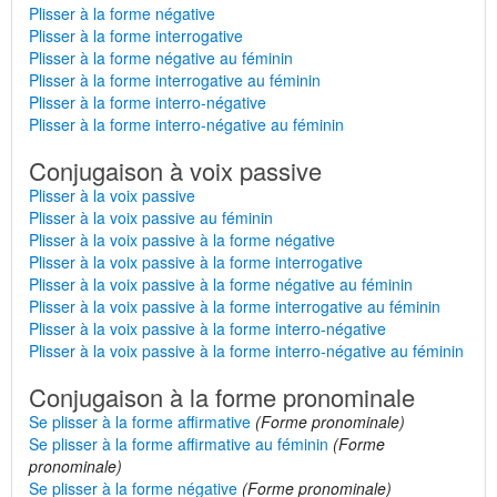
Plisser à la forme négative
Plisser à la forme interrogative
Plisser à la forme négative au féminin
Plisser à la forme interrogative au féminin
Plisser à la forme interro-négative
Plisser à la forme interro-négative au féminin
Conjugaison à voix passive
Plisser à la voix passive
Plisser à la voix passive au féminin
Plisser à la voix passive à la forme négative
Plisser à la voix passive à la forme interrogative
Plisser à la voix passive à la forme négative au féminin
Plisser à la voix passive à la forme interrogative au féminin
Plisser à la voix passive à la forme interro-négative
Plisser à la voix passive à la forme interro-négative au féminin
Conjugaison à la forme pronominale
Se plisser à la forme affirmative
(Forme pronominale)
Se plisser à la forme affirmative au féminin
(Forme
pronominale)
Se plisser à la forme négative
(Forme pronominale)