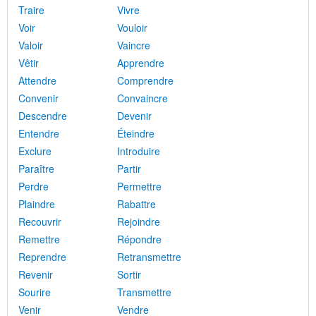
Traire
Vivre
Voir
Vouloir
Valoir
Vaincre
Vêtir
Apprendre
Attendre
Comprendre
Convenir
Convaincre
Descendre
Devenir
Entendre
Éteindre
Exclure
Introduire
Paraître
Partir
Perdre
Permettre
Plaindre
Rabattre
Recouvrir
Rejoindre
Remettre
Répondre
Reprendre
Retransmettre
Revenir
Sortir
Sourire
Transmettre
Venir
Vendre