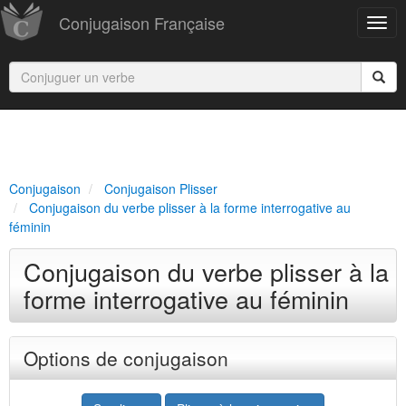
Conjugaison Française
Conjugaison
Conjugaison Plisser
Conjugaison du verbe plisser à la forme interrogative au
féminin
Conjugaison du verbe plisser à la
forme interrogative au féminin
Options de conjugaison