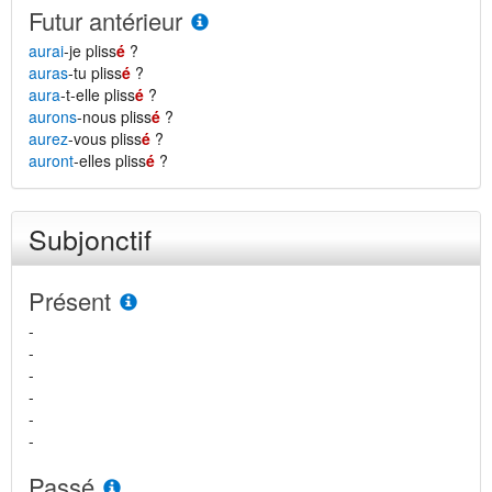
Futur antérieur
aurai
-je pliss
é
?
auras
-tu pliss
é
?
aura
-t-elle pliss
é
?
aurons
-nous pliss
é
?
aurez
-vous pliss
é
?
auront
-elles pliss
é
?
Subjonctif
Présent
-
-
-
-
-
-
Passé