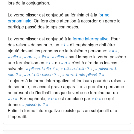
lors de la conjugaison.
Le verbe plisser est conjugué au féminin et à la
forme
pronominale
. On fera donc attention à accorder en genre le
participe passé des temps composés.
Le verbe plisser est conjugué à la
forme interrogative
. Pour
des raisons de sonorité, un
« t »
dit euphonique doit être
ajouté devant les pronoms de la troisième personne:
« il »
,
« elle »
,
« on »
,
« ils »
,
« elles »
sauf lorsque le verbe possède
une terminaison en
« t »
ou
« d »
c'est à dire dans les cas
suivants:
« plisse-t-elle ? »
,
« plissa-t-elle ? »
,
« plissera-t-
elle ? »
,
« a-t-elle plissé ? »
,
« aura-t-elle plissé ? »
.
Toujours à la forme interrogative, et toujours pour des raisons
de sonorité, un accent grave apparait à la première personne
au présent de l'indicatif lorsque le verbe se termine par un
« e »
. Par euphonie,
« e »
est remplacé par
« é »
ce qui
donne:
« plissé-je ? »
.
Enfin, la forme interrogative n'existe pas au subjonctif et à
l'impératif.