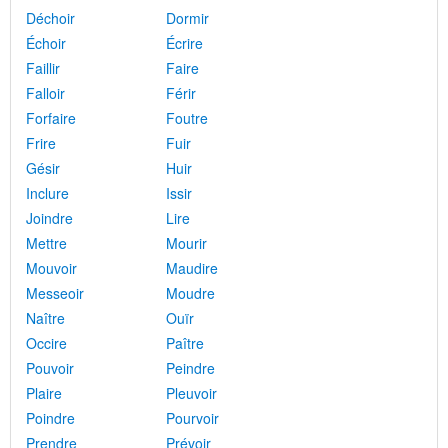
Déchoir
Dormir
Échoir
Écrire
Faillir
Faire
Falloir
Férir
Forfaire
Foutre
Frire
Fuir
Gésir
Huir
Inclure
Issir
Joindre
Lire
Mettre
Mourir
Mouvoir
Maudire
Messeoir
Moudre
Naître
Ouïr
Occire
Paître
Pouvoir
Peindre
Plaire
Pleuvoir
Poindre
Pourvoir
Prendre
Prévoir