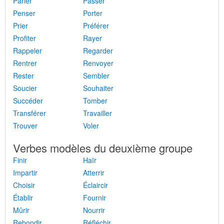
Parler
Passer
Penser
Porter
Prier
Préférer
Profiter
Rayer
Rappeler
Regarder
Rentrer
Renvoyer
Rester
Sembler
Soucier
Souhaiter
Succéder
Tomber
Transférer
Travailler
Trouver
Voler
Verbes modèles du deuxième groupe
Finir
Haïr
Impartir
Atterrir
Choisir
Éclaircir
Établir
Fournir
Mûrir
Nourrir
Rebondir
Réfléchir