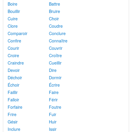
Boire
Battre
Bouillir
Bruire
Cuire
Choir
Clore
Coudre
Comparoir
Conclure
Confire
Connaître
Courir
Couvrir
Croire
Croître
Craindre
Cueillir
Devoir
Dire
Déchoir
Dormir
Échoir
Écrire
Faillir
Faire
Falloir
Férir
Forfaire
Foutre
Frire
Fuir
Gésir
Huir
Inclure
Issir