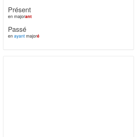
Présent
en major
ant
Passé
en
ayant
major
é