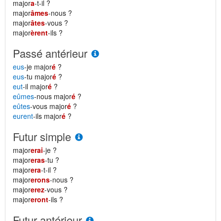
major
a
-t-il ?
major
âmes
-nous ?
major
âtes
-vous ?
major
èrent
-ils ?
Passé antérieur
eus
-je major
é
?
eus
-tu major
é
?
eut
-il major
é
?
eûmes
-nous major
é
?
eûtes
-vous major
é
?
eurent
-ils major
é
?
Futur simple
major
erai
-je ?
major
eras
-tu ?
major
era
-t-il ?
major
erons
-nous ?
major
erez
-vous ?
major
eront
-ils ?
Futur antérieur