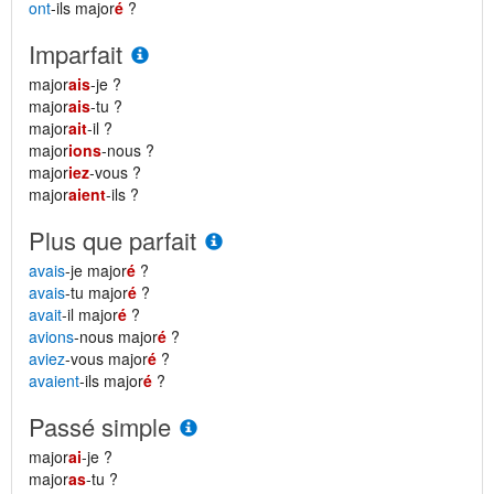
ont
-ils major
é
?
Imparfait
major
ais
-je ?
major
ais
-tu ?
major
ait
-il ?
major
ions
-nous ?
major
iez
-vous ?
major
aient
-ils ?
Plus que parfait
avais
-je major
é
?
avais
-tu major
é
?
avait
-il major
é
?
avions
-nous major
é
?
aviez
-vous major
é
?
avaient
-ils major
é
?
Passé simple
major
ai
-je ?
major
as
-tu ?