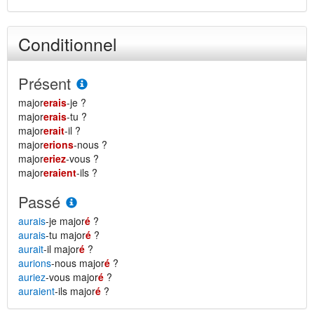
Conditionnel
Présent
major
erais
-je ?
major
erais
-tu ?
major
erait
-il ?
major
erions
-nous ?
major
eriez
-vous ?
major
eraient
-ils ?
Passé
aurais
-je major
é
?
aurais
-tu major
é
?
aurait
-il major
é
?
aurions
-nous major
é
?
auriez
-vous major
é
?
auraient
-ils major
é
?