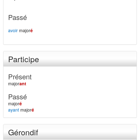
Passé
avoir
major
é
Participe
Présent
major
ant
Passé
major
é
ayant
major
é
Gérondif