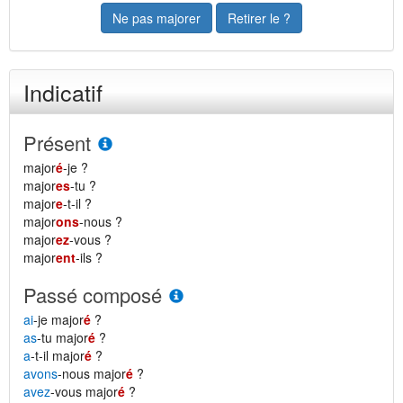
Ne pas majorer
Retirer le ?
Indicatif
Présent
major
é
-je ?
major
es
-tu ?
major
e
-t-il ?
major
ons
-nous ?
major
ez
-vous ?
major
ent
-ils ?
Passé composé
ai
-je major
é
?
as
-tu major
é
?
a
-t-il major
é
?
avons
-nous major
é
?
avez
-vous major
é
?