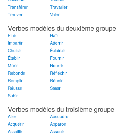
Transférer
Travailler
Trouver
Voler
Verbes modèles du deuxième groupe
Finir
Haïr
Impartir
Atterrir
Choisir
Éclaircir
Établir
Fournir
Mûrir
Nourrir
Rebondir
Réfléchir
Remplir
Réunir
Réussir
Saisir
Subir
Verbes modèles du troisième groupe
Aller
Absoudre
Acquérir
Apparoir
Assaillir
Asseoir