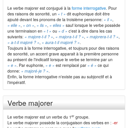
Le verbe majorer est conjugué à la
forme interrogative
. Pour
des raisons de sonorité, un
« t »
dit euphonique doit être
ajouté devant les pronoms de la troisième personne:
« il »
,
« elle »
,
« on »
,
« ils »
,
« elles »
sauf lorsque le verbe possède
une terminaison en
« t »
ou
« d »
c'est à dire dans les cas
suivants:
« majore-t-il ? »
,
« majora-t-il ? »
,
« majorera-t-il ? »
,
« a-t-il majoré ? »
,
« aura-t-il majoré ? »
.
Toujours à la forme interrogative, et toujours pour des raisons
de sonorité, un accent grave apparait à la première personne
au présent de l'indicatif lorsque le verbe se termine par un
« e »
. Par euphonie,
« e »
est remplacé par
« é »
ce qui
donne:
« majoré-je ? »
.
Enfin, la forme interrogative n'existe pas au subjonctif et à
l'impératif.
Verbe majorer
er
Le verbe majorer est un verbe du 1
groupe.
Le verbe majorer possède la conjugaison des verbes en :
-er