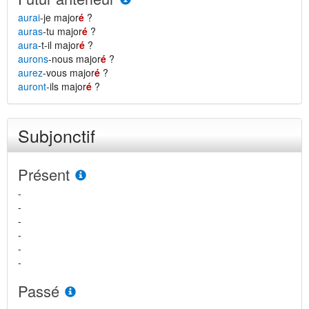
aurai
-je major
é
?
auras
-tu major
é
?
aura
-t-il major
é
?
aurons
-nous major
é
?
aurez
-vous major
é
?
auront
-ils major
é
?
Subjonctif
Présent
-
-
-
-
-
-
Passé