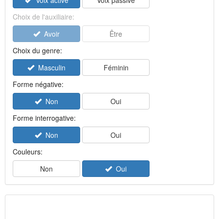
Voix active
Voix passive
Choix de l'auxiliaire:
Avoir
Être
Choix du genre:
Masculin
Féminin
Forme négative:
Non
Oui
Forme interrogative:
Non
Oui
Couleurs:
Non
Oui