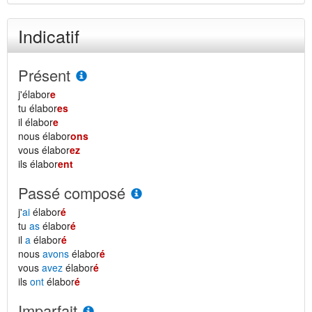
Indicatif
Présent
j'élabor
e
tu élabor
es
il élabor
e
nous élabor
ons
vous élabor
ez
ils élabor
ent
Passé composé
j'
ai
élabor
é
tu
as
élabor
é
il
a
élabor
é
nous
avons
élabor
é
vous
avez
élabor
é
ils
ont
élabor
é
Imparfait