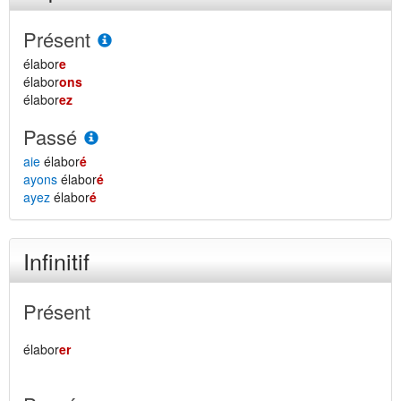
Présent
élabor
e
élabor
ons
élabor
ez
Passé
aie
élabor
é
ayons
élabor
é
ayez
élabor
é
Infinitif
Présent
élabor
er