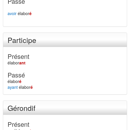
Passé
avoir
élabor
é
Participe
Présent
élabor
ant
Passé
élabor
é
ayant
élabor
é
Gérondif
Présent