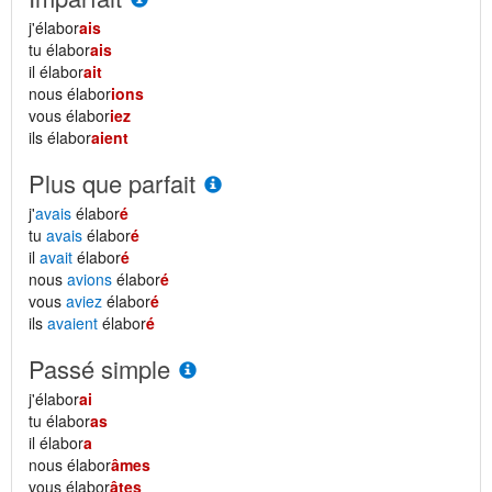
j'élabor
ais
tu élabor
ais
il élabor
ait
nous élabor
ions
vous élabor
iez
ils élabor
aient
Plus que parfait
j'
avais
élabor
é
tu
avais
élabor
é
il
avait
élabor
é
nous
avions
élabor
é
vous
aviez
élabor
é
ils
avaient
élabor
é
Passé simple
j'élabor
ai
tu élabor
as
il élabor
a
nous élabor
âmes
vous élabor
âtes