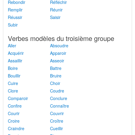
Rebondir
Réfléchir
Remplir
Réunir
Réussir
Saisir
Subir
Verbes modèles du troisième groupe
Aller
Absoudre
Acquérir
Apparoir
Assaillir
Asseoir
Boire
Battre
Bouillir
Bruire
Cuire
Choir
Clore
Coudre
Comparoir
Conclure
Confire
Connaître
Courir
Couvrir
Croire
Croître
Craindre
Cueillir