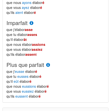
que nous
ayons
élabor
é
que vous
ayez
élabor
é
qu'ils
aient
élabor
é
Imparfait
que j'élabor
asse
que tu élabor
asses
qu'il élabor
ât
que nous élabor
assions
que vous élabor
assiez
qu'ils élabor
assent
Plus que parfait
que j'
eusse
élabor
é
que tu
eusses
élabor
é
qu'il
eût
élabor
é
que nous
eussions
élabor
é
que vous
eussiez
élabor
é
qu'ils
eussent
élabor
é