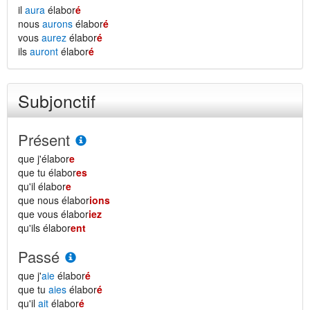
il
aura
élabor
é
nous
aurons
élabor
é
vous
aurez
élabor
é
ils
auront
élabor
é
Subjonctif
Présent
que j'élabor
e
que tu élabor
es
qu'il élabor
e
que nous élabor
ions
que vous élabor
iez
qu'ils élabor
ent
Passé
que j'
aie
élabor
é
que tu
aies
élabor
é
qu'il
ait
élabor
é