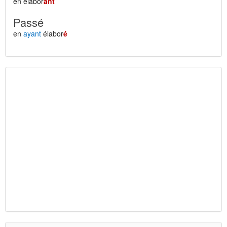
en élabor
ant
Passé
en
ayant
élabor
é