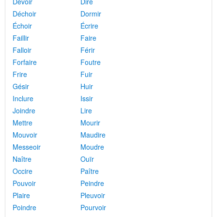
Devoir
Dire
Déchoir
Dormir
Échoir
Écrire
Faillir
Faire
Falloir
Férir
Forfaire
Foutre
Frire
Fuir
Gésir
Huir
Inclure
Issir
Joindre
Lire
Mettre
Mourir
Mouvoir
Maudire
Messeoir
Moudre
Naître
Ouïr
Occire
Paître
Pouvoir
Peindre
Plaire
Pleuvoir
Poindre
Pourvoir