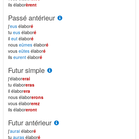
ils élabor
èrent
Passé antérieur
j'
eus
élabor
é
tu
eus
élabor
é
il
eut
élabor
é
nous
eûmes
élabor
é
vous
eûtes
élabor
é
ils
eurent
élabor
é
Futur simple
j'élabor
erai
tu élabor
eras
il élabor
era
nous élabor
erons
vous élabor
erez
ils élabor
eront
Futur antérieur
j'
aurai
élabor
é
tu
auras
élabor
é