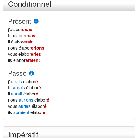
Conditionnel
Présent
j'élabor
erais
tu élabor
erais
il élabor
erait
nous élabor
erions
vous élabor
eriez
ils élabor
eraient
Passé
j'
aurais
élabor
é
tu
aurais
élabor
é
il
aurait
élabor
é
nous
aurions
élabor
é
vous
auriez
élabor
é
ils
auraient
élabor
é
Impératif