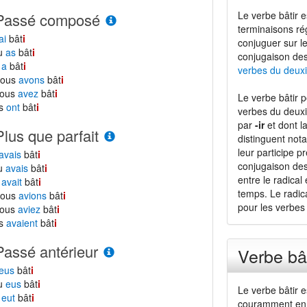
Le verbe bâtir 
Passé composé
terminaisons ré
ai
bât
i
conjuguer sur 
tu
as
bât
i
conjugaison de
l
a
bât
i
verbes du deux
nous
avons
bât
i
vous
avez
bât
i
Le verbe bâtir 
ls
ont
bât
i
verbes du deuxiè
par
-ir
et dont l
Plus que parfait
distinguent no
leur participe p
avais
bât
i
conjugaison des
tu
avais
bât
i
entre le radical
l
avait
bât
i
temps. Le radic
nous
avions
bât
i
pour les verbe
vous
aviez
bât
i
ls
avaient
bât
i
Passé antérieur
Verbe bât
eus
bât
i
tu
eus
bât
i
Le verbe bâtir 
l
eut
bât
i
couramment en 