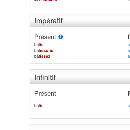
Impératif
Présent
bât
is
a
bât
issons
a
bât
issez
a
Infinitif
Présent
bât
ir
a