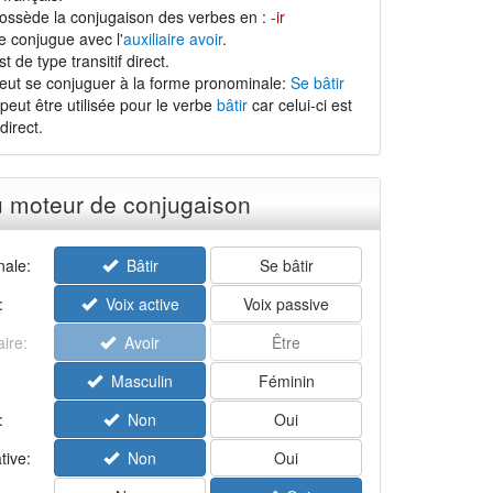
possède la conjugaison des verbes en :
-ir
e conjugue avec l'
auxiliaire avoir
.
t de type transitif direct.
peut se conjuguer à la forme pronominale:
Se bâtir
peut être utilisée pour le verbe
bâtir
car celui-ci est
direct.
u moteur de conjugaison
ale:
Bâtir
Se bâtir
:
Voix active
Voix passive
aire:
Avoir
Être
Masculin
Féminin
:
Non
Oui
tive:
Non
Oui