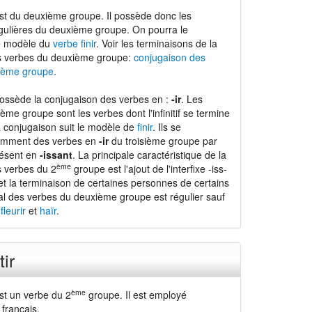
est du deuxième groupe. Il possède donc les
gulières du deuxième groupe. On pourra le
le modèle du
verbe finir
. Voir les terminaisons de la
s verbes du deuxième groupe:
conjugaison des
ième groupe
.
possède la conjugaison des verbes en :
-ir
. Les
me groupe sont les verbes dont l'infinitif se termine
a conjugaison suit le modèle de
finir
. Ils se
tamment des verbes en
-ir
du troisième groupe par
résent en
-issant
. La principale caractéristique de la
ème
 verbes du 2
groupe est l'ajout de l'interfixe -iss-
 et la terminaison de certaines personnes de certains
al des verbes du deuxième groupe est régulier sauf
s
fleurir
et
haïr
.
ir
ème
est un verbe du 2
groupe. Il est employé
français.