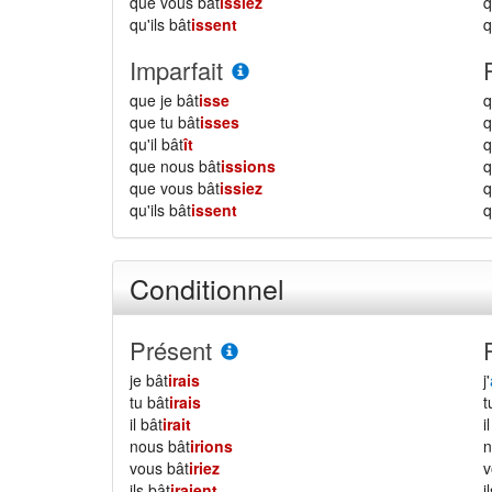
que vous bât
issiez
qu'ils bât
issent
q
Imparfait
que je bât
isse
q
que tu bât
isses
q
qu'il bât
ît
q
que nous bât
issions
que vous bât
issiez
qu'ils bât
issent
q
Conditionnel
Présent
je bât
irais
j'
tu bât
irais
il bât
irait
i
nous bât
irions
vous bât
iriez
ils bât
iraient
i