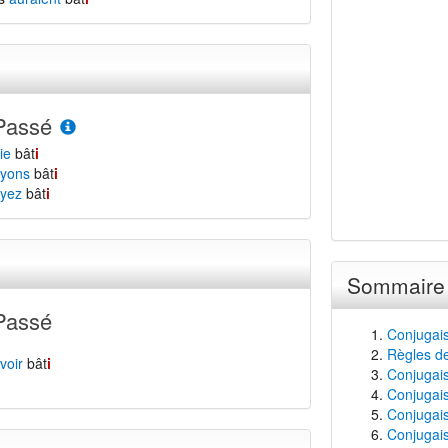
Passé
ie
bât
i
yons
bât
i
yez
bât
i
Sommaire
Passé
Conjugais
Règles de
voir
bât
i
Conjugaiso
Conjugais
Conjugais
Conjugaiso