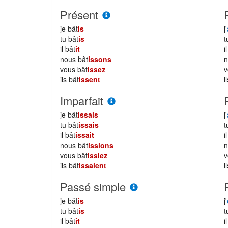
Présent
je bât
is
j'
tu bât
is
il bât
it
i
nous bât
issons
vous bât
issez
ils bât
issent
i
Imparfait
je bât
issais
j'
tu bât
issais
il bât
issait
i
nous bât
issions
vous bât
issiez
ils bât
issaient
i
Passé simple
je bât
is
j'
tu bât
is
il bât
it
i