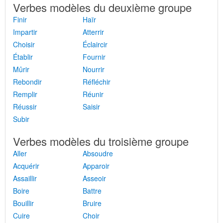
Verbes modèles du deuxième groupe
Finir
Haïr
Impartir
Atterrir
Choisir
Éclaircir
Établir
Fournir
Mûrir
Nourrir
Rebondir
Réfléchir
Remplir
Réunir
Réussir
Saisir
Subir
Verbes modèles du troisième groupe
Aller
Absoudre
Acquérir
Apparoir
Assaillir
Asseoir
Boire
Battre
Bouillir
Bruire
Cuire
Choir