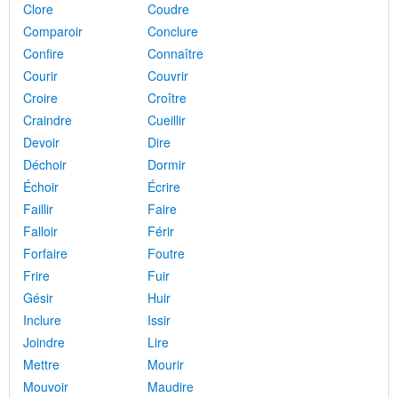
Clore
Coudre
Comparoir
Conclure
Confire
Connaître
Courir
Couvrir
Croire
Croître
Craindre
Cueillir
Devoir
Dire
Déchoir
Dormir
Échoir
Écrire
Faillir
Faire
Falloir
Férir
Forfaire
Foutre
Frire
Fuir
Gésir
Huir
Inclure
Issir
Joindre
Lire
Mettre
Mourir
Mouvoir
Maudire