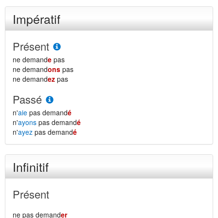
Impératif
Présent
ne demand
e
pas
ne demand
ons
pas
ne demand
ez
pas
Passé
n'
aie
pas demand
é
n'
ayons
pas demand
é
n'
ayez
pas demand
é
Infinitif
Présent
ne pas demand
er