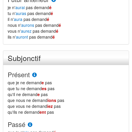
je n'
aurai
pas demand
é
tu n'
auras
pas demand
é
il n'
aura
pas demand
é
nous n'
aurons
pas demand
é
vous n'
aurez
pas demand
é
ils n'
auront
pas demand
é
Subjonctif
Présent
que je ne demand
e
pas
que tu ne demand
es
pas
qu'il ne demand
e
pas
que nous ne demand
ions
pas
que vous ne demand
iez
pas
qu'ils ne demand
ent
pas
Passé