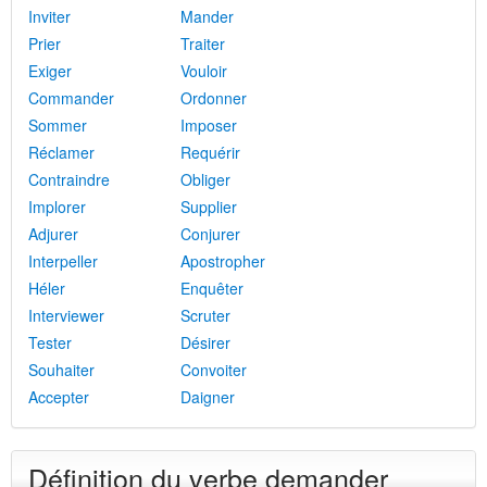
Inviter
Mander
Prier
Traiter
Exiger
Vouloir
Commander
Ordonner
Sommer
Imposer
Réclamer
Requérir
Contraindre
Obliger
Implorer
Supplier
Adjurer
Conjurer
Interpeller
Apostropher
Héler
Enquêter
Interviewer
Scruter
Tester
Désirer
Souhaiter
Convoiter
Accepter
Daigner
Définition du verbe demander