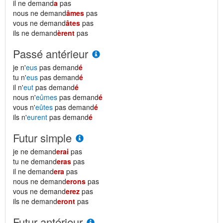
il ne demand
a
pas
nous ne demand
âmes
pas
vous ne demand
âtes
pas
ils ne demand
èrent
pas
Passé antérieur
je n'
eus
pas demand
é
tu n'
eus
pas demand
é
il n'
eut
pas demand
é
nous n'
eûmes
pas demand
é
vous n'
eûtes
pas demand
é
ils n'
eurent
pas demand
é
Futur simple
je ne demand
erai
pas
tu ne demand
eras
pas
il ne demand
era
pas
nous ne demand
erons
pas
vous ne demand
erez
pas
ils ne demand
eront
pas
Futur antérieur