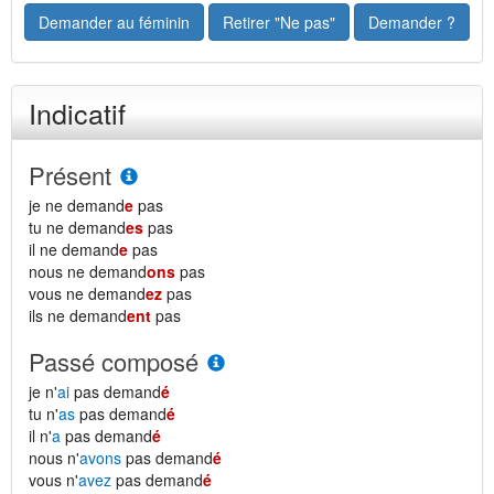
Demander au féminin
Retirer "Ne pas"
Demander ?
Indicatif
Présent
je ne demand
e
pas
tu ne demand
es
pas
il ne demand
e
pas
nous ne demand
ons
pas
vous ne demand
ez
pas
ils ne demand
ent
pas
Passé composé
je n'
ai
pas demand
é
tu n'
as
pas demand
é
il n'
a
pas demand
é
nous n'
avons
pas demand
é
vous n'
avez
pas demand
é