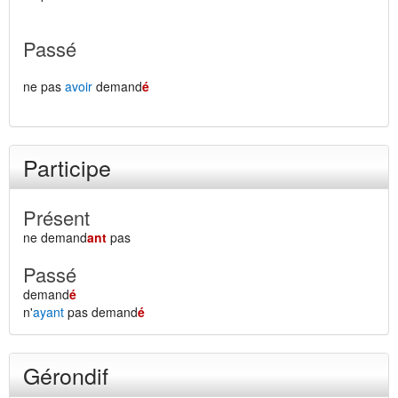
Passé
ne pas
avoir
demand
é
Participe
Présent
ne demand
ant
pas
Passé
demand
é
n'
ayant
pas demand
é
Gérondif