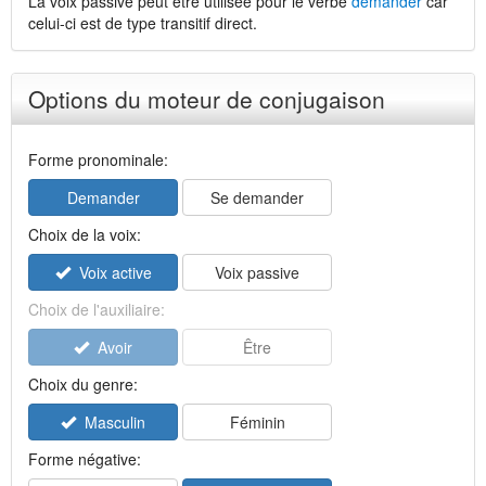
La voix passive peut être utilisée pour le verbe
demander
car
celui-ci est de type transitif direct.
Options du moteur de conjugaison
Forme pronominale:
Demander
Se demander
Choix de la voix:
Voix active
Voix passive
Choix de l'auxiliaire:
Avoir
Être
Choix du genre:
Masculin
Féminin
Forme négative: