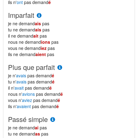
ils n'
ont
pas demand
é
Imparfait
je ne demand
ais
pas
tu ne demand
ais
pas
il ne demand
ait
pas
nous ne demand
ions
pas
vous ne demand
iez
pas
ils ne demand
aient
pas
Plus que parfait
je n'
avais
pas demand
é
tu n'
avais
pas demand
é
il n'
avait
pas demand
é
nous n'
avions
pas demand
é
vous n'
aviez
pas demand
é
ils n'
avaient
pas demand
é
Passé simple
je ne demand
ai
pas
tu ne demand
as
pas