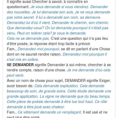
Il signifie aussi Chercher à savoir, à connaître en
questionnant.
Je vous demande si vous viendrez. Demander
des nouvelles. Je lui demandai son avis. Je ne vous demande
pas votre secret. Il lui a demandé son nom, sa demeure.
Demandez-lui d'où il vient. Demander le chemin, son chemin.
Que demandez-vous? On lui demanda pourquoi il n'était pas
venu. Peut-on tolérer cela? je vous le demande.
Cela ne se demande pas,
C'est une question qui n'a pas lieu
d'être posée, la réponse étant trop facile à prévoir.
Fam.,
Demandez-moi pourquoi,
se dit en parlant d'une Chose
dont on ne saurait rendre raison.
Demandez-moi pourquoi il
s'est mis en colère.
SE DEMANDER
signifie Demander à soi-même, chercher à se
rendre compte, raison d'une chose.
Je me demande d'où cela
peut venir.
Avec un nom de chose pour sujet, DEMANDER signifie Exiger,
avoir besoin de.
Cela demande explication. Cela demande
beaucoup de soin, de grands soins. Cette étude demande une
grande application. La vigne ne demande que du beau temps.
Cette pièce de poésie demande à être lue tout haut. Ce rôle
demande à être joué avec chaleur.
Fam.,
Ce vêtement demande un remplaçant,
Il est usé et ne
peut plus être porté.