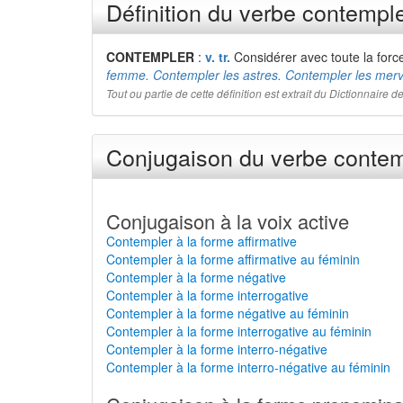
Définition du verbe contempl
CONTEMPLER
:
v. tr.
Considérer avec toute la force
femme. Contempler les astres. Contempler les merve
Tout ou partie de cette définition est extrait du Dictionnaire
Conjugaison du verbe contemp
Conjugaison à la voix active
Contempler à la forme affirmative
Contempler à la forme affirmative au féminin
Contempler à la forme négative
Contempler à la forme interrogative
Contempler à la forme négative au féminin
Contempler à la forme interrogative au féminin
Contempler à la forme interro-négative
Contempler à la forme interro-négative au féminin