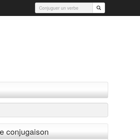
e conjugaison