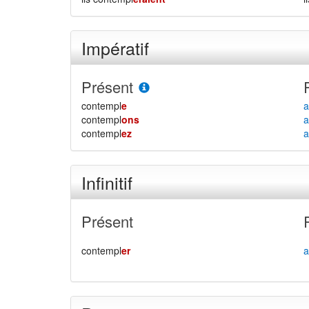
Impératif
Présent
contempl
e
a
contempl
ons
a
contempl
ez
a
Infinitif
Présent
contempl
er
a