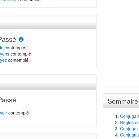
Passé
ie
contempl
é
yons
contempl
é
yez
contempl
é
Passé
Sommaire
voir
contempl
é
Conjugai
Règles d
Conjugais
Conjugais