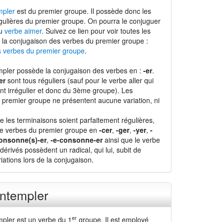
mpler
est du premier groupe. Il possède donc les
gulières du premier groupe. On pourra le conjuguer
du
verbe aimer
. Suivez ce lien pour voir toutes les
 la conjugaison des verbes du premier groupe :
s verbes du premier groupe
.
pler possède la conjugaison des verbes en :
-er
.
er
sont tous réguliers (sauf pour le verbe aller qui
t irrégulier et donc du 3ème groupe). Les
 premier groupe ne présentent aucune variation, ni
e les terminaisons soient parfaitement régulières,
de verbes du premier groupe en
-cer
,
-ger
,
-yer
,
-
onsonne(s)-er
,
-e-consonne-er
ainsi que le verbe
dérivés possèdent un radical, qui lui, subit de
ations lors de la conjugaison.
ntempler
er
pler est un verbe du 1
groupe. Il est employé