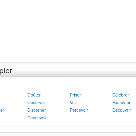
pler
Goûter
Priser
Célébrer
Observer
Voir
Examiner
uer
Discerner
Percevoir
Découvrir
Concevoir