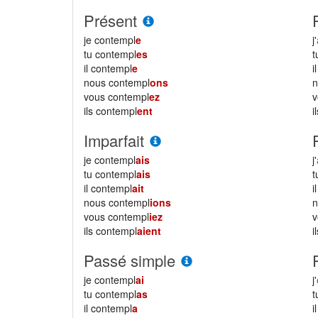
Présent
je contempl
e
j'
tu contempl
es
il contempl
e
i
nous contempl
ons
vous contempl
ez
ils contempl
ent
i
Imparfait
je contempl
ais
j'
tu contempl
ais
il contempl
ait
i
nous contempl
ions
vous contempl
iez
ils contempl
aient
i
Passé simple
je contempl
ai
j'
tu contempl
as
il contempl
a
i