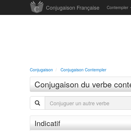
Conjugaison Française
Contempler
Conjugaison
Conjugaison Contempler
Conjugaison du verbe cont
Indicatif