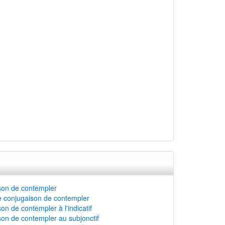
son de contempler
e conjugaison de contempler
on de contempler à l'indicatif
on de contempler au subjonctif