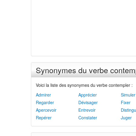
Synonymes du verbe contem
Voici la liste des synonymes du verbe contempler :
Admirer
Apprécier
Simuler
Regarder
Dévisager
Fixer
Apercevoir
Entrevoir
Disting
Repérer
Constater
Juger