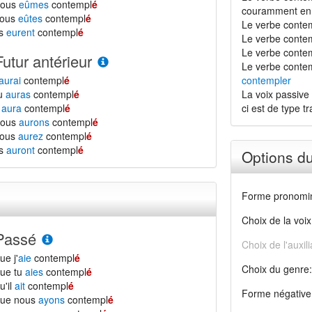
nous
eûmes
contempl
é
couramment en 
vous
eûtes
contempl
é
Le verbe contem
ls
eurent
contempl
é
Le verbe contem
Le verbe contemp
Futur antérieur
Le verbe contem
aurai
contempl
é
contempler
tu
auras
contempl
é
La voix passive 
l
aura
contempl
é
ci est de type tra
nous
aurons
contempl
é
vous
aurez
contempl
é
ls
auront
contempl
é
Options d
Forme pronomin
Choix de la voix
Passé
Choix de l'auxili
ue j'
aie
contempl
é
Choix du genre:
ue tu
aies
contempl
é
u'il
ait
contempl
é
Forme négative
que nous
ayons
contempl
é