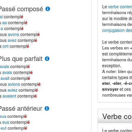
Le
verbe conte
Passé composé
terminaisons ré
ai
contempl
é
sur le modèle 
tu
as
contempl
é
terminaisons de
l
a
contempl
é
conjugaison de
nous
avons
contempl
é
vous
avez
contempl
é
Le verbe contem
ls
ont
contempl
é
Les verbes en
-
est complètemen
Plus que parfait
terminaisons du
exception.
avais
contempl
é
A noter: bien qu
tu
avais
contempl
é
certains types 
l
avait
contempl
é
eter
,
-eler
,
-é-c
nous
avions
contempl
é
envoyer
et ces 
vous
aviez
contempl
é
nombreuses vari
ls
avaient
contempl
é
Passé antérieur
Verbe co
eus
contempl
é
tu
eus
contempl
é
l
eut
contempl
é
Le verbe contem