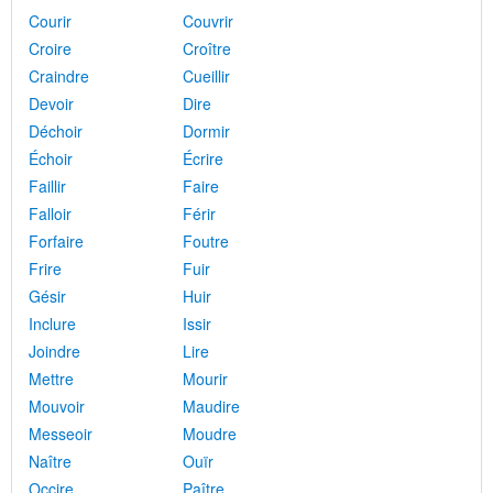
Courir
Couvrir
Croire
Croître
Craindre
Cueillir
Devoir
Dire
Déchoir
Dormir
Échoir
Écrire
Faillir
Faire
Falloir
Férir
Forfaire
Foutre
Frire
Fuir
Gésir
Huir
Inclure
Issir
Joindre
Lire
Mettre
Mourir
Mouvoir
Maudire
Messeoir
Moudre
Naître
Ouïr
Occire
Paître