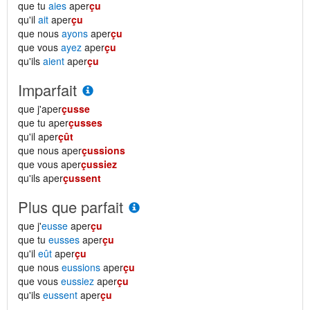
que tu
aies
aper
çu
qu'il
ait
aper
çu
que nous
ayons
aper
çu
que vous
ayez
aper
çu
qu'ils
aient
aper
çu
Imparfait
que j'aper
çusse
que tu aper
çusses
qu'il aper
çût
que nous aper
çussions
que vous aper
çussiez
qu'ils aper
çussent
Plus que parfait
que j'
eusse
aper
çu
que tu
eusses
aper
çu
qu'il
eût
aper
çu
que nous
eussions
aper
çu
que vous
eussiez
aper
çu
qu'ils
eussent
aper
çu