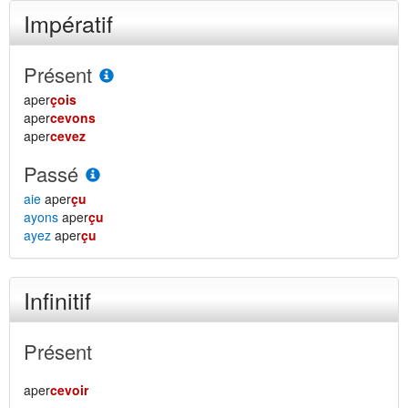
Impératif
Présent
aper
çois
aper
cevons
aper
cevez
Passé
aie
aper
çu
ayons
aper
çu
ayez
aper
çu
Infinitif
Présent
aper
cevoir