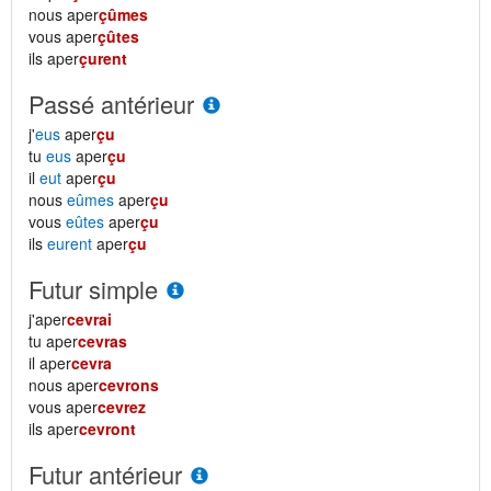
nous aper
çûmes
vous aper
çûtes
ils aper
çurent
Passé antérieur
j'
eus
aper
çu
tu
eus
aper
çu
il
eut
aper
çu
nous
eûmes
aper
çu
vous
eûtes
aper
çu
ils
eurent
aper
çu
Futur simple
j'aper
cevrai
tu aper
cevras
il aper
cevra
nous aper
cevrons
vous aper
cevrez
ils aper
cevront
Futur antérieur