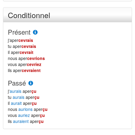
Conditionnel
Présent
j'aper
cevrais
tu aper
cevrais
il aper
cevrait
nous aper
cevrions
vous aper
cevriez
ils aper
cevraient
Passé
j'
aurais
aper
çu
tu
aurais
aper
çu
il
aurait
aper
çu
nous
aurions
aper
çu
vous
auriez
aper
çu
ils
auraient
aper
çu