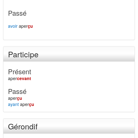
Passé
avoir
aper
çu
Participe
Présent
aper
cevant
Passé
aper
çu
ayant
aper
çu
Gérondif