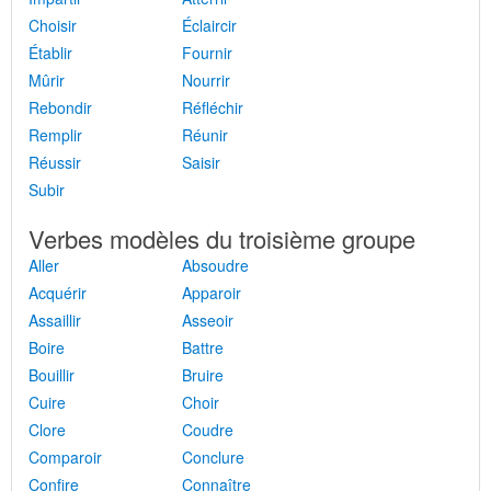
Choisir
Éclaircir
Établir
Fournir
Mûrir
Nourrir
Rebondir
Réfléchir
Remplir
Réunir
Réussir
Saisir
Subir
Verbes modèles du troisième groupe
Aller
Absoudre
Acquérir
Apparoir
Assaillir
Asseoir
Boire
Battre
Bouillir
Bruire
Cuire
Choir
Clore
Coudre
Comparoir
Conclure
Confire
Connaître