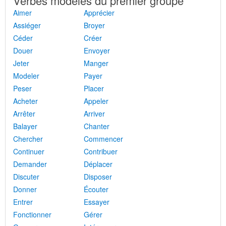
Verbes modèles du premier groupe
Aimer
Apprécier
Assiéger
Broyer
Céder
Créer
Douer
Envoyer
Jeter
Manger
Modeler
Payer
Peser
Placer
Acheter
Appeler
Arrêter
Arriver
Balayer
Chanter
Chercher
Commencer
Continuer
Contribuer
Demander
Déplacer
Discuter
Disposer
Donner
Écouter
Entrer
Essayer
Fonctionner
Gérer