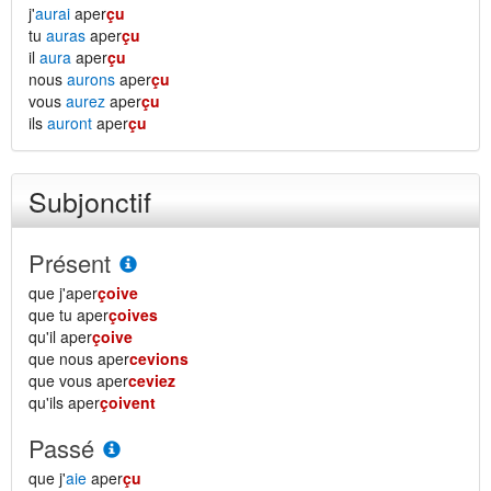
j'
aurai
aper
çu
tu
auras
aper
çu
il
aura
aper
çu
nous
aurons
aper
çu
vous
aurez
aper
çu
ils
auront
aper
çu
Subjonctif
Présent
que j'aper
çoive
que tu aper
çoives
qu'il aper
çoive
que nous aper
cevions
que vous aper
ceviez
qu'ils aper
çoivent
Passé
que j'
aie
aper
çu