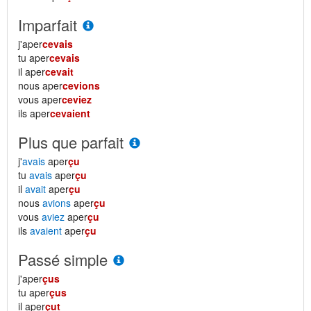
Imparfait
j'aper
cevais
tu aper
cevais
il aper
cevait
nous aper
cevions
vous aper
ceviez
ils aper
cevaient
Plus que parfait
j'
avais
aper
çu
tu
avais
aper
çu
il
avait
aper
çu
nous
avions
aper
çu
vous
aviez
aper
çu
ils
avaient
aper
çu
Passé simple
j'aper
çus
tu aper
çus
il aper
çut