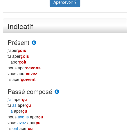
Apercevoir ?
Indicatif
Présent
j'aper
çois
tu aper
çois
il aper
çoit
nous aper
cevons
vous aper
cevez
ils aper
çoivent
Passé composé
j'
ai
aper
çu
tu
as
aper
çu
il
a
aper
çu
nous
avons
aper
çu
vous
avez
aper
çu
ils
ont
aper
çu