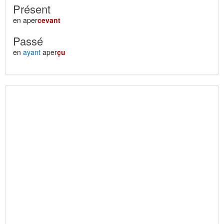
Présent
en aper
cevant
Passé
en
ayant
aper
çu