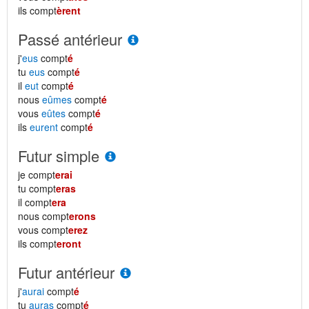
ils compt
èrent
Passé antérieur
j'
eus
compt
é
tu
eus
compt
é
il
eut
compt
é
nous
eûmes
compt
é
vous
eûtes
compt
é
ils
eurent
compt
é
Futur simple
je compt
erai
tu compt
eras
il compt
era
nous compt
erons
vous compt
erez
ils compt
eront
Futur antérieur
j'
aurai
compt
é
tu
auras
compt
é