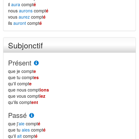
il
aura
compt
é
nous
aurons
compt
é
vous
aurez
compt
é
ils
auront
compt
é
Subjonctif
Présent
que je compt
e
que tu compt
es
qu'il compt
e
que nous compt
ions
que vous compt
iez
qu'ils compt
ent
Passé
que j'
aie
compt
é
que tu
aies
compt
é
qu'il
ait
compt
é