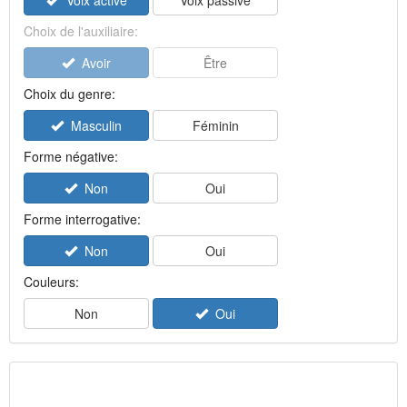
Voix active
Voix passive
Choix de l'auxiliaire:
Avoir
Être
Choix du genre:
Masculin
Féminin
Forme négative:
Non
Oui
Forme interrogative:
Non
Oui
Couleurs:
Non
Oui