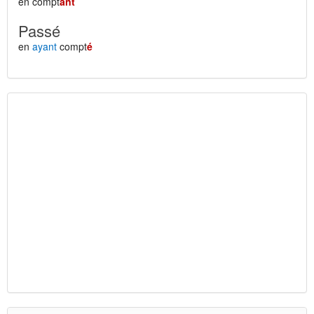
en compt
ant
Passé
en
ayant
compt
é