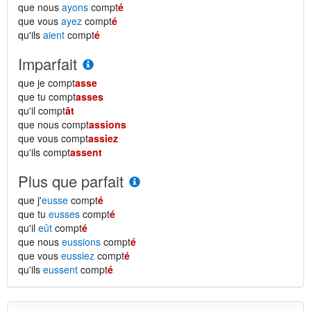
que nous
ayons
compt
é
que vous
ayez
compt
é
qu'ils
aient
compt
é
Imparfait
que je compt
asse
que tu compt
asses
qu'il compt
ât
que nous compt
assions
que vous compt
assiez
qu'ils compt
assent
Plus que parfait
que j'
eusse
compt
é
que tu
eusses
compt
é
qu'il
eût
compt
é
que nous
eussions
compt
é
que vous
eussiez
compt
é
qu'ils
eussent
compt
é