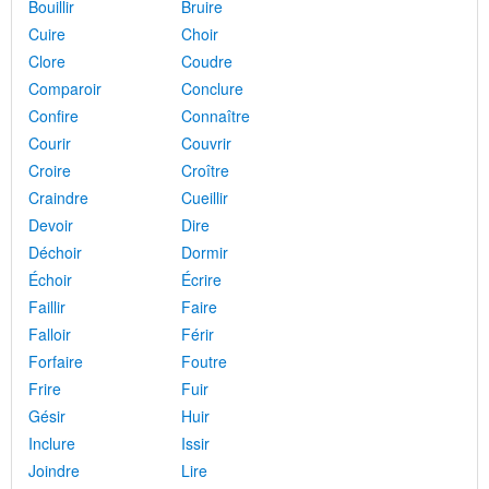
Bouillir
Bruire
Cuire
Choir
Clore
Coudre
Comparoir
Conclure
Confire
Connaître
Courir
Couvrir
Croire
Croître
Craindre
Cueillir
Devoir
Dire
Déchoir
Dormir
Échoir
Écrire
Faillir
Faire
Falloir
Férir
Forfaire
Foutre
Frire
Fuir
Gésir
Huir
Inclure
Issir
Joindre
Lire