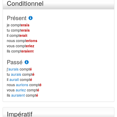
Conditionnel
Présent
je compt
erais
tu compt
erais
il compt
erait
nous compt
erions
vous compt
eriez
ils compt
eraient
Passé
j'
aurais
compt
é
tu
aurais
compt
é
il
aurait
compt
é
nous
aurions
compt
é
vous
auriez
compt
é
ils
auraient
compt
é
Impératif