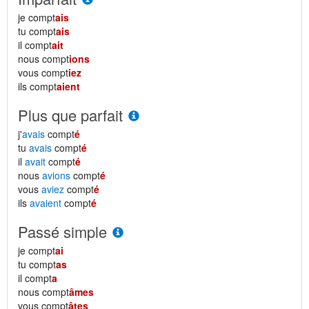
je compt
ais
tu compt
ais
il compt
ait
nous compt
ions
vous compt
iez
ils compt
aient
Plus que parfait
j'
avais
compt
é
tu
avais
compt
é
il
avait
compt
é
nous
avions
compt
é
vous
aviez
compt
é
ils
avaient
compt
é
Passé simple
je compt
ai
tu compt
as
il compt
a
nous compt
âmes
vous compt
âtes