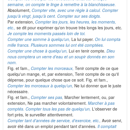
semaine, on compte le linge à remettre à la blanchisseuse.
Absolument,
Compter vite, avec une règle à calcul. Compter
jusqu'à vingt, jusqu'à cent. Compter sur ses doigts.
Par extension,
Compter les jours, les heures, les moments,
etc.,
se dit pour exprimer qu'on trouve très longs les jours, etc.
Je compte les moments passés loin de toi.
Compter une somme à quelqu'un,
La lui payer.
On lui compta
mille francs. Plusieurs sommes lui ont été comptées.
Compter une chose à quelqu'un,
Lui en tenir compte.
Dieu
nous comptera un verre d'eau et un soupir donnés en son
nom.
Fig. et fam.,
Compter les morceaux,
Tenir compte de ce que
quelqu'un mange, et, par extension, Tenir compte de ce qu'il
dépense, pour quelque chose que ce soit. Fig. et fam.,
Compter les morceaux à quelqu'un,
Ne lui donner que le juste
nécessaire.
Fig. et fam.,
Compter ses pas,
Marcher lentement, ou, par
extension, Ne pas marcher volontairement.
Marcher à pas
comptés. Compter tous les pas de quelqu'un,
L'observer de
fort près, le surveiller attentivement.
Compter tant d'années de service, d'exercice, etc.,
Avoir servi,
avoir été dans un emploi pendant tant d'années.
Il comptait