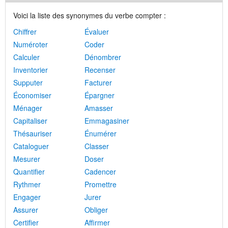
Voici la liste des synonymes du verbe compter :
Chiffrer
Évaluer
Numéroter
Coder
Calculer
Dénombrer
Inventorier
Recenser
Supputer
Facturer
Économiser
Épargner
Ménager
Amasser
Capitaliser
Emmagasiner
Thésauriser
Énumérer
Cataloguer
Classer
Mesurer
Doser
Quantifier
Cadencer
Rythmer
Promettre
Engager
Jurer
Assurer
Obliger
Certifier
Affirmer