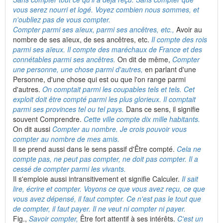
vous serez nourri et logé. Voyez combien nous sommes, et
n'oubliez pas de vous compter.
Compter parmi ses aïeux, parmi ses ancêtres, etc.,
Avoir au
nombre de ses aïeux, de ses ancêtres, etc.
Il compte des rois
parmi ses aïeux. Il compte des maréchaux de France et des
connétables parmi ses ancêtres.
On dit de même,
Compter
une personne, une chose parmi d'autres,
en parlant d'une
Personne, d'une chose qui est ou que l'on range parmi
d'autres.
On comptait parmi les coupables tels et tels. Cet
exploit doit être compté parmi les plus glorieux. Il comptait
parmi ses provinces tel ou tel pays.
Dans ce sens, il signifie
souvent Comprendre.
Cette ville compte dix mille habitants.
On dit aussi
Compter au nombre. Je crois pouvoir vous
compter au nombre de mes amis.
Il se prend aussi dans le sens passif d'Être compté.
Cela ne
compte pas, ne peut pas compter, ne doit pas compter. Il a
cessé de compter parmi les vivants.
Il s'emploie aussi intransitivement et signifie Calculer.
Il sait
lire, écrire et compter. Voyons ce que vous avez reçu, ce que
vous avez dépensé, il faut compter. Ce n'est pas le tout que
de compter, il faut payer. Il ne veut ni compter ni payer.
Fig.,
Savoir compter,
Être fort attentif à ses intérêts.
C'est un