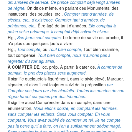
dix années de service. Ce prince comptait déjà vingt années
de règne.
On dit de même, en parlant des Monuments, des
institutions, des peuples, etc.,
Compter tant d'années, de
siècles, etc., d'existence. Compter tant d'années, de
printemps, etc.,
Être âgé de tant d'années.
Elle comptait à
peine seize printemps. Il comptait déjà soixante hivers.
Fig.,
Ses jours sont comptés,
Le terme de sa vie est proche, il
n'a plus que quelques jours à vivre.
Fig.,
Tout compté,
ou
Tout bien compté,
Tout bien examiné,
tout compensé.
Tout bien compté, nous n'aurons pas à
regretter d'avoir agi ainsi.
À COMPTER DE
, loc. prép. À partir, à dater de.
À compter de
demain, le prix des places sera augmenté.
Il signifie quelquefois figurément, dans le style élevé, Marquer,
signaler, et alors il est toujours suivi de la préposition
par.
Compter ses jours par des bienfaits. Toutes les années de son
règne furent comptées par des triomphes.
Il signifie aussi Comprendre dans un compte, dans une
énumération.
Nous étions douze, en comptant les femmes,
sans compter les enfants. Sans vous compter. En vous
comptant. Vous avez oublié de compter un tel. Je ne compte
pas la perte qu'il a faite, on l'en a suffisamment dédommagé.
Sans compter tout ce qu'il a déjà reçu. Sans compter que