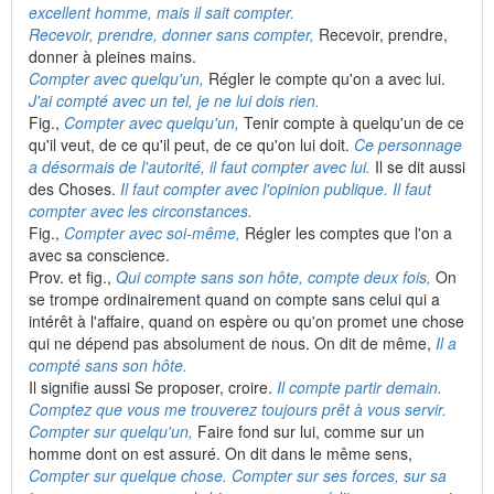
excellent homme, mais il sait compter.
Recevoir, prendre, donner sans compter,
Recevoir, prendre,
donner à pleines mains.
Compter avec quelqu'un,
Régler le compte qu'on a avec lui.
J'ai compté avec un tel, je ne lui dois rien.
Fig.,
Compter avec quelqu'un,
Tenir compte à quelqu'un de ce
qu'il veut, de ce qu'il peut, de ce qu'on lui doit.
Ce personnage
a désormais de l'autorité, il faut compter avec lui.
Il se dit aussi
des Choses.
Il faut compter avec l'opinion publique. Il faut
compter avec les circonstances.
Fig.,
Compter avec soi-même,
Régler les comptes que l'on a
avec sa conscience.
Prov. et fig.,
Qui compte sans son hôte, compte deux fois,
On
se trompe ordinairement quand on compte sans celui qui a
intérêt à l'affaire, quand on espère ou qu'on promet une chose
qui ne dépend pas absolument de nous. On dit de même,
Il a
compté sans son hôte.
Il signifie aussi Se proposer, croire.
Il compte partir demain.
Comptez que vous me trouverez toujours prêt à vous servir.
Compter sur quelqu'un,
Faire fond sur lui, comme sur un
homme dont on est assuré. On dit dans le même sens,
Compter sur quelque chose. Compter sur ses forces, sur sa