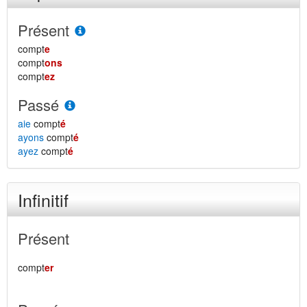
Présent
compt
e
compt
ons
compt
ez
Passé
aie
compt
é
ayons
compt
é
ayez
compt
é
Infinitif
Présent
compt
er