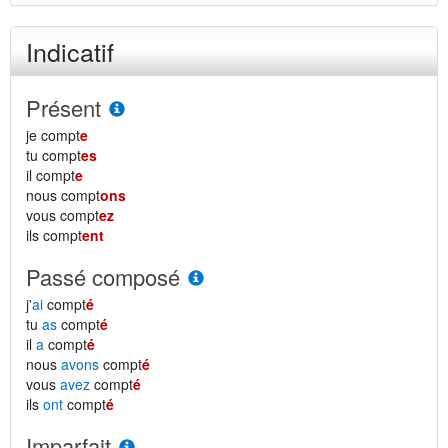
Indicatif
Présent
je compt
e
tu compt
es
il compt
e
nous compt
ons
vous compt
ez
ils compt
ent
Passé composé
j'
ai
compt
é
tu
as
compt
é
il
a
compt
é
nous
avons
compt
é
vous
avez
compt
é
ils
ont
compt
é
Imparfait