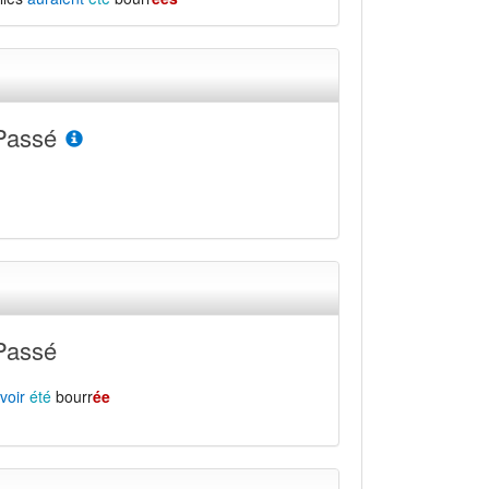
Passé
Passé
voir
été
bourr
ée