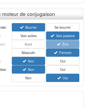
u moteur de conjugaison
ale:
Bourrer
Se bourrer
:
Voix active
Voix passive
aire:
Avoir
Être
Masculin
Féminin
:
Non
Oui
tive:
Non
Oui
Non
Oui