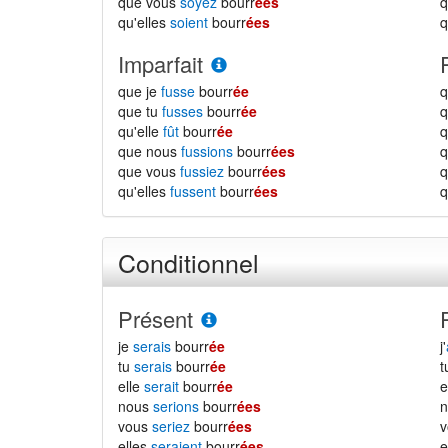
que vous
soyez
bourr
ées
qu'elles
soient
bourr
ées
q
Imparfait
que je
fusse
bourr
ée
q
que tu
fusses
bourr
ée
q
qu'elle
fût
bourr
ée
q
que nous
fussions
bourr
ées
que vous
fussiez
bourr
ées
qu'elles
fussent
bourr
ées
q
Conditionnel
Présent
je
serais
bourr
ée
j'
tu
serais
bourr
ée
elle
serait
bourr
ée
e
nous
serions
bourr
ées
vous
seriez
bourr
ées
elles
seraient
bourr
ées
e