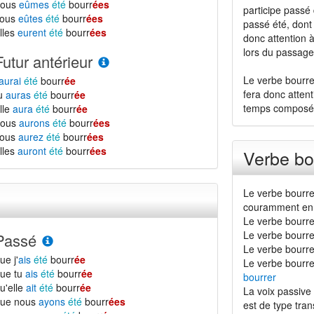
nous
eûmes
été
bourr
ées
participe passé
vous
eûtes
été
bourr
ées
passé été, dont 
lles
eurent
été
bourr
ées
donc attention 
lors du passage 
Futur antérieur
Le verbe bourre
aurai
été
bourr
ée
fera donc atten
tu
auras
été
bourr
ée
temps composé
lle
aura
été
bourr
ée
nous
aurons
été
bourr
ées
vous
aurez
été
bourr
ées
lles
auront
été
bourr
ées
Verbe bo
Le verbe bourre
couramment en 
Le verbe bourre
Le verbe bourre
Passé
Le verbe bourrer 
ue j'
ais
été
bourr
ée
Le verbe bourre
ue tu
ais
été
bourr
ée
bourrer
u'elle
ait
été
bourr
ée
La voix passive 
que nous
ayons
été
bourr
ées
est de type transi