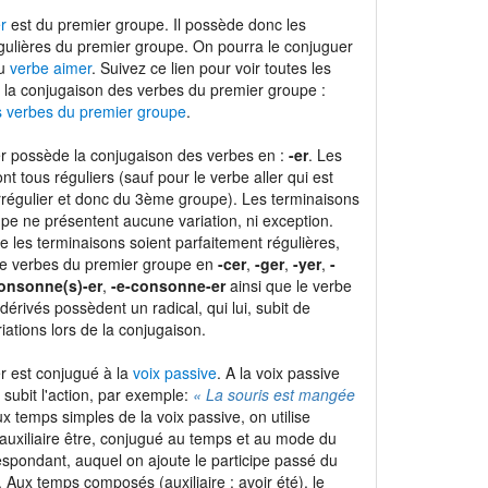
r
est du premier groupe. Il possède donc les
gulières du premier groupe. On pourra le conjuguer
du
verbe aimer
. Suivez ce lien pour voir toutes les
 la conjugaison des verbes du premier groupe :
s verbes du premier groupe
.
r possède la conjugaison des verbes en :
-er
. Les
nt tous réguliers (sauf pour le verbe aller qui est
régulier et donc du 3ème groupe). Les terminaisons
pe ne présentent aucune variation, ni exception.
e les terminaisons soient parfaitement régulières,
de verbes du premier groupe en
-cer
,
-ger
,
-yer
,
-
onsonne(s)-er
,
-e-consonne-er
ainsi que le verbe
dérivés possèdent un radical, qui lui, subit de
ations lors de la conjugaison.
r est conjugué à la
voix passive
. A la voix passive
i subit l'action, par exemple:
« La souris est mangée
ux temps simples de la voix passive, on utilise
'auxiliaire être, conjugué au temps et au mode du
espondant, auquel on ajoute le participe passé du
Aux temps composés (auxiliaire : avoir été), le