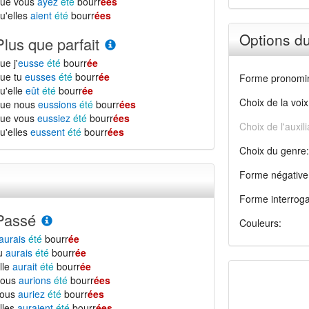
que vous
ayez
été
bourr
ées
u'elles
aient
été
bourr
ées
Options d
Plus que parfait
ue j'
eusse
été
bourr
ée
ue tu
eusses
été
bourr
ée
Forme pronomin
u'elle
eût
été
bourr
ée
Choix de la voix
que nous
eussions
été
bourr
ées
que vous
eussiez
été
bourr
ées
Choix de l'auxili
u'elles
eussent
été
bourr
ées
Choix du genre:
Forme négative
Forme interroga
Passé
Couleurs:
aurais
été
bourr
ée
tu
aurais
été
bourr
ée
lle
aurait
été
bourr
ée
nous
aurions
été
bourr
ées
vous
auriez
été
bourr
ées
lles
auraient
été
bourr
ées