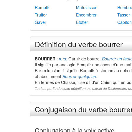
Remplir
Matelasser
Rembou
Truffer
Encombrer
Tasser
Gaver
Étoffer
Capiton
Définition du verbe bourrer
BOURRER
:
v. tr.
Garnir de bourre.
Bourrer un faute
Il signifie par analogie Remplir une chose d'une ma
Par extension, il signifie Remplir l'estomac au delà d
et absolument
Bourrer quelqu'un.
En termes de Chasse, il se dit d'un Chien qui, en pou
Tout ou partie de cette définition est extrait du Dictionnaire
Conjugaison du verbe bourrer
Conjugaison à la voix active