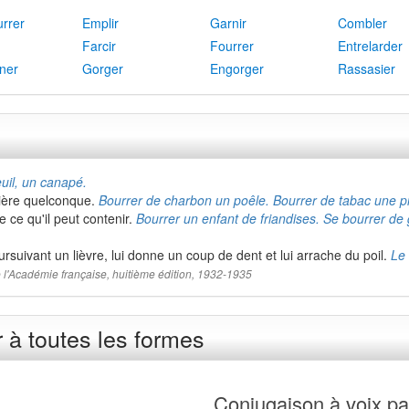
rrer
Emplir
Garnir
Combler
Farcir
Fourrer
Entrelarder
ner
Gorger
Engorger
Rassasier
uil, un canapé.
tière quelconque.
Bourrer de charbon un poêle. Bourrer de tabac une p
e ce qu'il peut contenir.
Bourrer un enfant de friandises. Se bourrer de
rsuivant un lièvre, lui donne un coup de dent et lui arrache du poil.
Le 
 de l'Académie française, huitième édition, 1932-1935
 à toutes les formes
Conjugaison à voix pa