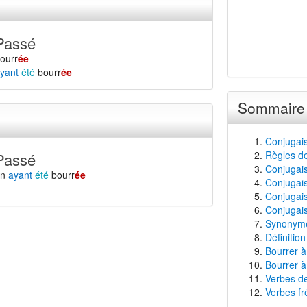
Passé
ourr
ée
yant
été
bourr
ée
Sommaire
Conjugai
Règles de
Passé
Conjugaiso
en
ayant
été
bourr
ée
Conjugais
Conjugais
Conjugais
Synonyme
Définitio
Bourrer à
Bourrer à
Verbes de
Verbes fr