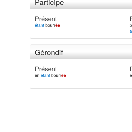
Participe
Présent
étant
bourr
ée
b
a
Gérondif
Présent
en
étant
bourr
ée