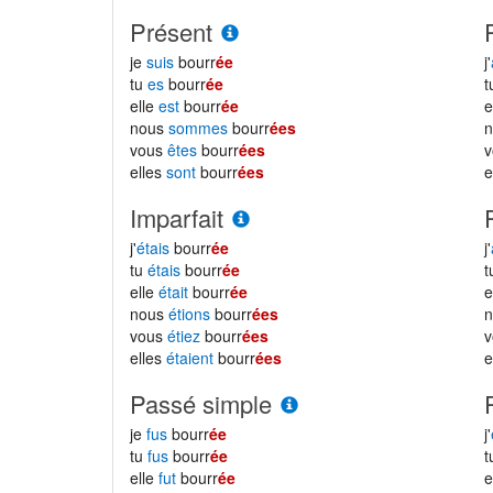
Présent
je
suis
bourr
ée
j'
tu
es
bourr
ée
elle
est
bourr
ée
e
nous
sommes
bourr
ées
vous
êtes
bourr
ées
elles
sont
bourr
ées
e
Imparfait
j'
étais
bourr
ée
j'
tu
étais
bourr
ée
elle
était
bourr
ée
e
nous
étions
bourr
ées
vous
étiez
bourr
ées
elles
étaient
bourr
ées
e
Passé simple
je
fus
bourr
ée
j'
tu
fus
bourr
ée
elle
fut
bourr
ée
e