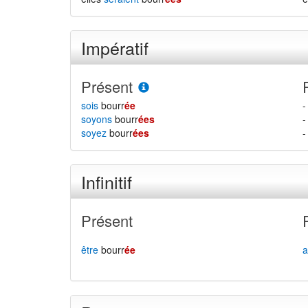
Impératif
Présent
sois
bourr
ée
-
soyons
bourr
ées
-
soyez
bourr
ées
-
Infinitif
Présent
être
bourr
ée
a