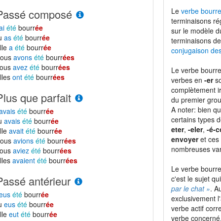
Le
verbe bourre
Passé composé
terminaisons ré
ai
été
bourr
ée
sur le modèle 
tu
as
été
bourr
ée
terminaisons de
lle
a
été
bourr
ée
conjugaison de
nous
avons
été
bourr
ées
vous
avez
été
bourr
ées
Le verbe bourre
lles
ont
été
bourr
ées
verbes en
-er
so
complètement ir
Plus que parfait
du premier grou
A noter: bien qu
avais
été
bourr
ée
certains types 
tu
avais
été
bourr
ée
eter
,
-eler
,
-é-c
lle
avait
été
bourr
ée
envoyer
et ces 
nous
avions
été
bourr
ées
nombreuses vari
vous
aviez
été
bourr
ées
lles
avaient
été
bourr
ées
Le verbe bourre
Passé antérieur
c'est le sujet qu
par le chat »
. A
eus
été
bourr
ée
exclusivement l
tu
eus
été
bourr
ée
verbe actif corr
lle
eut
été
bourr
ée
verbe concerné. 