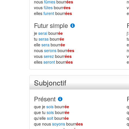
nous
fûmes
bourr
ées
vous
fûtes
bourr
ées
elles
furent
bourr
ées
e
Futur simple
je
serai
bourr
ée
j'
tu
seras
bourr
ée
elle
sera
bourr
ée
e
nous
serons
bourr
ées
vous
serez
bourr
ées
elles
seront
bourr
ées
e
Subjonctif
Présent
que je
sois
bourr
ée
q
que tu
sois
bourr
ée
q
qu'elle
soit
bourr
ée
q
que nous
soyons
bourr
ées