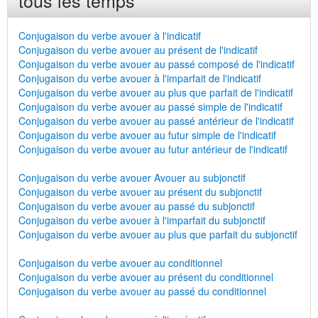
tous les temps
Conjugaison du verbe avouer à l'indicatif
Conjugaison du verbe avouer au présent de l'indicatif
Conjugaison du verbe avouer au passé composé de l'indicatif
Conjugaison du verbe avouer à l'imparfait de l'indicatif
Conjugaison du verbe avouer au plus que parfait de l'indicatif
Conjugaison du verbe avouer au passé simple de l'indicatif
Conjugaison du verbe avouer au passé antérieur de l'indicatif
Conjugaison du verbe avouer au futur simple de l'indicatif
Conjugaison du verbe avouer au futur antérieur de l'indicatif
Conjugaison du verbe avouer Avouer au subjonctif
Conjugaison du verbe avouer au présent du subjonctif
Conjugaison du verbe avouer au passé du subjonctif
Conjugaison du verbe avouer à l'imparfait du subjonctif
Conjugaison du verbe avouer au plus que parfait du subjonctif
Conjugaison du verbe avouer au conditionnel
Conjugaison du verbe avouer au présent du conditionnel
Conjugaison du verbe avouer au passé du conditionnel