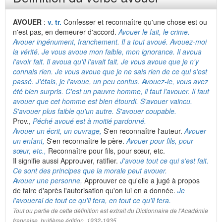
AVOUER
:
v. tr.
Confesser et reconnaître qu'une chose est ou
n'est pas, en demeurer d'accord.
Avouer le fait, le crime.
Avouer ingénument, franchement. Il a tout avoué. Avouez-moi
la vérité. Je vous avoue mon faible, mon ignorance. Il avoua
l'avoir fait. Il avoua qu'il l'avait fait. Je vous avoue que je n'y
connais rien. Je vous avoue que je ne sais rien de ce qui s'est
passé. J'étais, je l'avoue, un peu confus. Avouez-le, vous avez
été bien surpris. C'est un pauvre homme, il faut l'avouer. Il faut
avouer que cet homme est bien étourdi. S'avouer vaincu.
S'avouer plus faible qu'un autre. S'avouer coupable.
Prov.,
Péché avoué est à moitié pardonné.
Avouer un écrit, un ouvrage,
S'en reconnaître l'auteur.
Avouer
un enfant,
S'en reconnaître le père.
Avouer pour fils, pour
sœur, etc.,
Reconnaître pour fils, pour sœur, etc.
Il signifie aussi Approuver, ratifier.
J'avoue tout ce qui s'est fait.
Ce sont des principes que la morale peut avouer.
Avouer une personne,
Approuver ce qu'elle a jugé à propos
de faire d'après l'autorisation qu'on lui en a donnée.
Je
l'avouerai de tout ce qu'il fera, en tout ce qu'il fera.
Tout ou partie de cette définition est extrait du Dictionnaire de l'Académie
française, huitième édition, 1932-1935