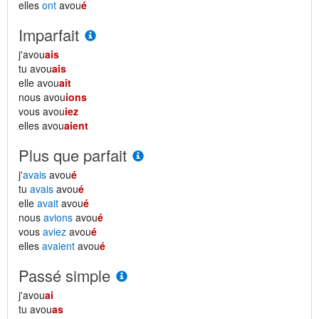
elles
ont
avou
é
Imparfait
j'avou
ais
tu avou
ais
elle avou
ait
nous avou
ions
vous avou
iez
elles avou
aient
Plus que parfait
j'
avais
avou
é
tu
avais
avou
é
elle
avait
avou
é
nous
avions
avou
é
vous
aviez
avou
é
elles
avaient
avou
é
Passé simple
j'avou
ai
tu avou
as