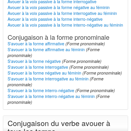
Avouer à la voix passive à la forme interrogative
Avouer à la voix passive à la forme négative au féminin
Avouer à la voix passive à la forme interrogative au féminin
Avouer à la voix passive à la forme interro-négative
Avouer à la voix passive à la forme interro-négative au féminin
Conjugaison à la forme pronominale
S'avouer à la forme affirmative
(Forme pronominale)
S'avouer à la forme affirmative au féminin
(Forme
pronominale)
S'avouer à la forme négative
(Forme pronominale)
S'avouer à la forme interrogative
(Forme pronominale)
S'avouer à la forme négative au féminin
(Forme pronominale)
S'avouer à la forme interrogative au féminin
(Forme
pronominale)
S'avouer à la forme interro-négative
(Forme pronominale)
S'avouer à la forme interro-négative au féminin
(Forme
pronominale)
Conjugaison du verbe avouer à