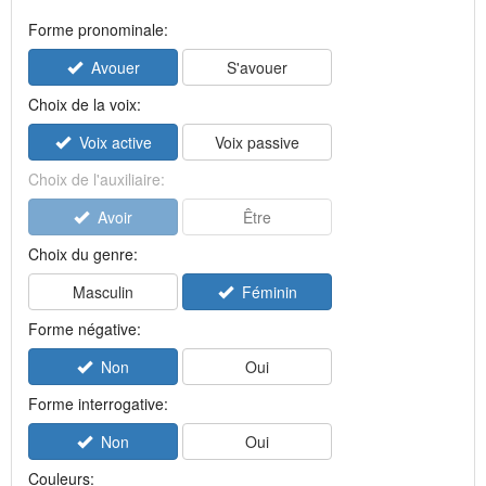
Forme pronominale:
Avouer
S'avouer
Choix de la voix:
Voix active
Voix passive
Choix de l'auxiliaire:
Avoir
Être
Choix du genre:
Masculin
Féminin
Forme négative:
Non
Oui
Forme interrogative:
Non
Oui
Couleurs: