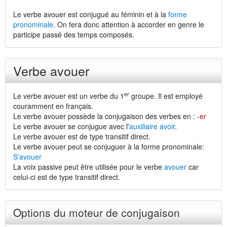
Le verbe avouer est conjugué au féminin et à la
forme
pronominale
. On fera donc attention à accorder en genre le
participe passé des temps composés.
Verbe avouer
er
Le verbe avouer est un verbe du 1
groupe. Il est employé
couramment en français.
Le verbe avouer possède la conjugaison des verbes en :
-er
Le verbe avouer se conjugue avec l'
auxiliaire avoir
.
Le verbe avouer est de type transitif direct.
Le verbe avouer peut se conjuguer à la forme pronominale:
S'avouer
La voix passive peut être utilisée pour le verbe
avouer
car
celui-ci est de type transitif direct.
Options du moteur de conjugaison