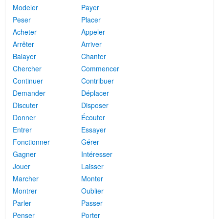
Modeler
Payer
Peser
Placer
Acheter
Appeler
Arrêter
Arriver
Balayer
Chanter
Chercher
Commencer
Continuer
Contribuer
Demander
Déplacer
Discuter
Disposer
Donner
Écouter
Entrer
Essayer
Fonctionner
Gérer
Gagner
Intéresser
Jouer
Laisser
Marcher
Monter
Montrer
Oublier
Parler
Passer
Penser
Porter