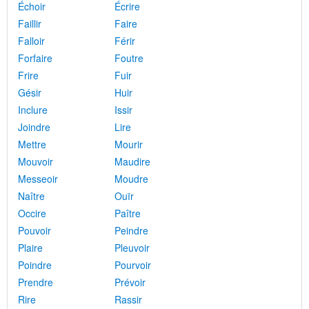
Échoir
Écrire
Faillir
Faire
Falloir
Férir
Forfaire
Foutre
Frire
Fuir
Gésir
Huir
Inclure
Issir
Joindre
Lire
Mettre
Mourir
Mouvoir
Maudire
Messeoir
Moudre
Naître
Ouïr
Occire
Paître
Pouvoir
Peindre
Plaire
Pleuvoir
Poindre
Pourvoir
Prendre
Prévoir
Rire
Rassir