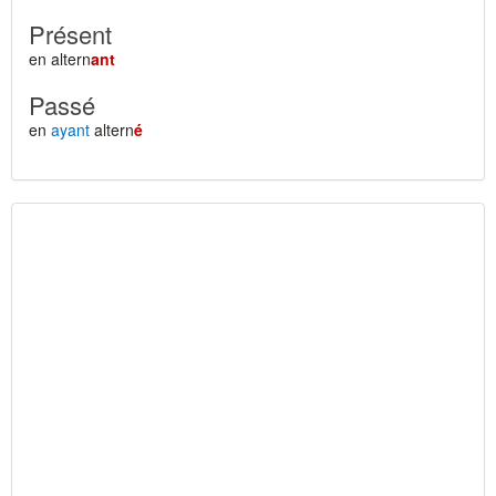
Présent
en altern
ant
Passé
en
ayant
altern
é