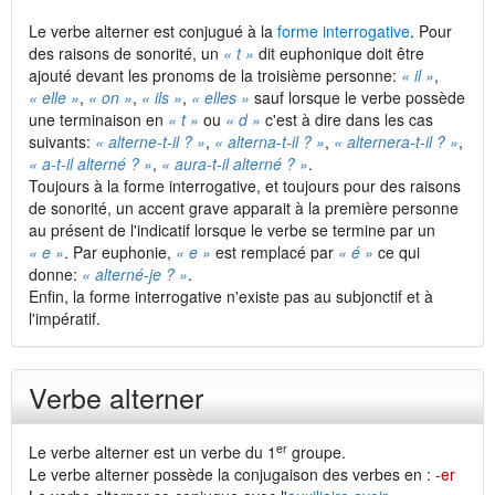
Le verbe alterner est conjugué à la
forme interrogative
. Pour
des raisons de sonorité, un
« t »
dit euphonique doit être
ajouté devant les pronoms de la troisième personne:
« il »
,
« elle »
,
« on »
,
« ils »
,
« elles »
sauf lorsque le verbe possède
une terminaison en
« t »
ou
« d »
c'est à dire dans les cas
suivants:
« alterne-t-il ? »
,
« alterna-t-il ? »
,
« alternera-t-il ? »
,
« a-t-il alterné ? »
,
« aura-t-il alterné ? »
.
Toujours à la forme interrogative, et toujours pour des raisons
de sonorité, un accent grave apparait à la première personne
au présent de l'indicatif lorsque le verbe se termine par un
« e »
. Par euphonie,
« e »
est remplacé par
« é »
ce qui
donne:
« alterné-je ? »
.
Enfin, la forme interrogative n'existe pas au subjonctif et à
l'impératif.
Verbe alterner
er
Le verbe alterner est un verbe du 1
groupe.
Le verbe alterner possède la conjugaison des verbes en :
-er