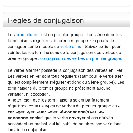
Règles de conjugaison
Le
verbe alterner
est du premier groupe. Il possède donc les
terminaisons régulières du premier groupe. On pourra le
conjuguer sur le modèle du
verbe aimer
. Suivez ce lien pour
voir toutes les terminaisons de la conjugaison des verbes du
premier groupe :
conjugaison des verbes du premier groupe
.
Le verbe alterner possède la conjugaison des verbes en :
-er
.
Les verbes en
-er
sont tous réguliers (sauf pour le verbe aller
qui est complètement irrégulier et donc du 3ème groupe). Les
terminaisons du premier groupe ne présentent aucune
variation, ni exception.
A noter: bien que les terminaisons soient parfaitement
régulières, certains types de verbes du premier groupe en
-
cer
,
-ger
,
-yer
,
-eter
,
-eler
,
-é-consonne(s)-er
,
-e-
consonne-er
ainsi que le verbe
envoyer
et ces dérivés
possèdent un radical, qui lui, subit de nombreuses variations
lors de la conjugaison.