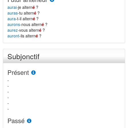
aurai
-je altern
é
?
auras
-tu altern
é
?
aura
-t-il altern
é
?
aurons
-nous altern
é
?
aurez
-vous altern
é
?
auront
-ils altern
é
?
Subjonctif
Présent
-
-
-
-
-
-
Passé