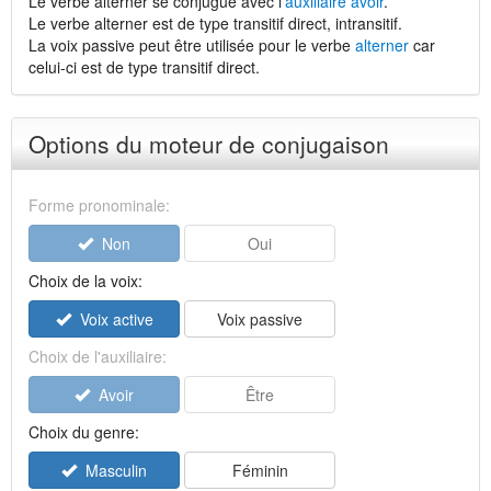
Le verbe alterner se conjugue avec l'
auxiliaire avoir
.
Le verbe alterner est de type transitif direct, intransitif.
La voix passive peut être utilisée pour le verbe
alterner
car
celui-ci est de type transitif direct.
Options du moteur de conjugaison
Forme pronominale:
Non
Oui
Choix de la voix:
Voix active
Voix passive
Choix de l'auxiliaire:
Avoir
Être
Choix du genre:
Masculin
Féminin