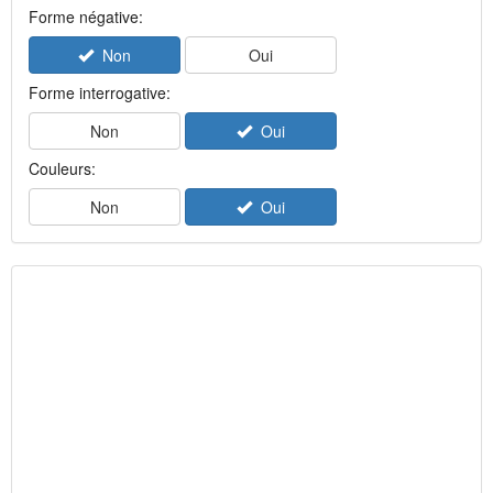
Forme négative:
Non
Oui
Forme interrogative:
Non
Oui
Couleurs:
Non
Oui