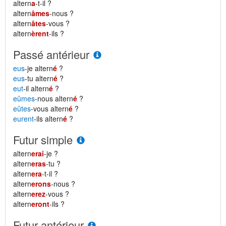
altern
a
-t-il ?
altern
âmes
-nous ?
altern
âtes
-vous ?
altern
èrent
-ils ?
Passé antérieur
eus
-je altern
é
?
eus
-tu altern
é
?
eut
-il altern
é
?
eûmes
-nous altern
é
?
eûtes
-vous altern
é
?
eurent
-ils altern
é
?
Futur simple
altern
erai
-je ?
altern
eras
-tu ?
altern
era
-t-il ?
altern
erons
-nous ?
altern
erez
-vous ?
altern
eront
-ils ?
Futur antérieur