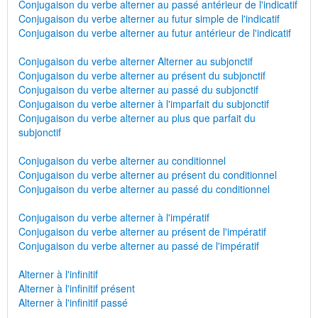
Conjugaison du verbe alterner au passé antérieur de l'indicatif
Conjugaison du verbe alterner au futur simple de l'indicatif
Conjugaison du verbe alterner au futur antérieur de l'indicatif
Conjugaison du verbe alterner Alterner au subjonctif
Conjugaison du verbe alterner au présent du subjonctif
Conjugaison du verbe alterner au passé du subjonctif
Conjugaison du verbe alterner à l'imparfait du subjonctif
Conjugaison du verbe alterner au plus que parfait du
subjonctif
Conjugaison du verbe alterner au conditionnel
Conjugaison du verbe alterner au présent du conditionnel
Conjugaison du verbe alterner au passé du conditionnel
Conjugaison du verbe alterner à l'impératif
Conjugaison du verbe alterner au présent de l'impératif
Conjugaison du verbe alterner au passé de l'impératif
Alterner à l'infinitif
Alterner à l'infinitif présent
Alterner à l'infinitif passé