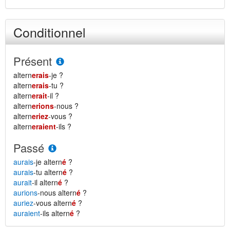
Conditionnel
Présent
altern
erais
-je ?
altern
erais
-tu ?
altern
erait
-il ?
altern
erions
-nous ?
altern
eriez
-vous ?
altern
eraient
-ils ?
Passé
aurais
-je altern
é
?
aurais
-tu altern
é
?
aurait
-il altern
é
?
aurions
-nous altern
é
?
auriez
-vous altern
é
?
auraient
-ils altern
é
?