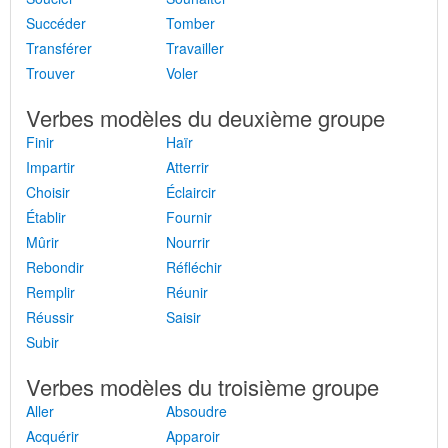
Succéder
Tomber
Transférer
Travailler
Trouver
Voler
Verbes modèles du deuxième groupe
Finir
Haïr
Impartir
Atterrir
Choisir
Éclaircir
Établir
Fournir
Mûrir
Nourrir
Rebondir
Réfléchir
Remplir
Réunir
Réussir
Saisir
Subir
Verbes modèles du troisième groupe
Aller
Absoudre
Acquérir
Apparoir