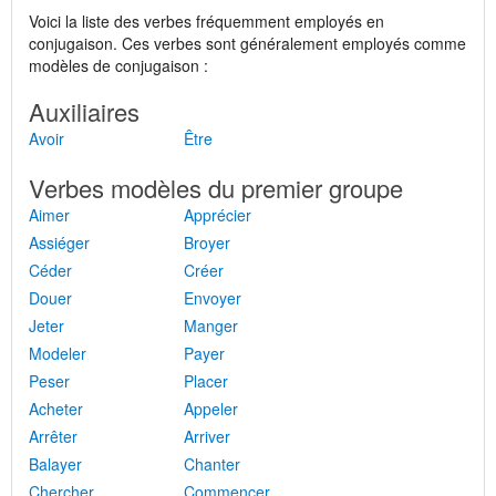
Voici la liste des verbes fréquemment employés en
conjugaison. Ces verbes sont généralement employés comme
modèles de conjugaison :
Auxiliaires
Avoir
Être
Verbes modèles du premier groupe
Aimer
Apprécier
Assiéger
Broyer
Céder
Créer
Douer
Envoyer
Jeter
Manger
Modeler
Payer
Peser
Placer
Acheter
Appeler
Arrêter
Arriver
Balayer
Chanter
Chercher
Commencer