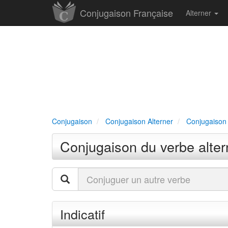
Conjugaison Française
Alterner
Conjugaison
Conjugaison Alterner
Conjugaison 
Conjugaison du verbe alter
Indicatif