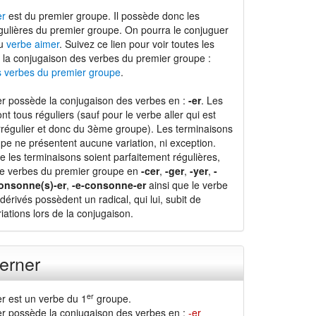
er
est du premier groupe. Il possède donc les
gulières du premier groupe. On pourra le conjuguer
du
verbe aimer
. Suivez ce lien pour voir toutes les
 la conjugaison des verbes du premier groupe :
s verbes du premier groupe
.
er possède la conjugaison des verbes en :
-er
. Les
nt tous réguliers (sauf pour le verbe aller qui est
régulier et donc du 3ème groupe). Les terminaisons
pe ne présentent aucune variation, ni exception.
e les terminaisons soient parfaitement régulières,
de verbes du premier groupe en
-cer
,
-ger
,
-yer
,
-
onsonne(s)-er
,
-e-consonne-er
ainsi que le verbe
dérivés possèdent un radical, qui lui, subit de
ations lors de la conjugaison.
terner
er
er est un verbe du 1
groupe.
er possède la conjugaison des verbes en :
-er