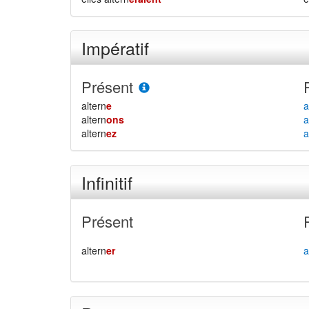
Impératif
Présent
altern
e
a
altern
ons
a
altern
ez
a
Infinitif
Présent
altern
er
a