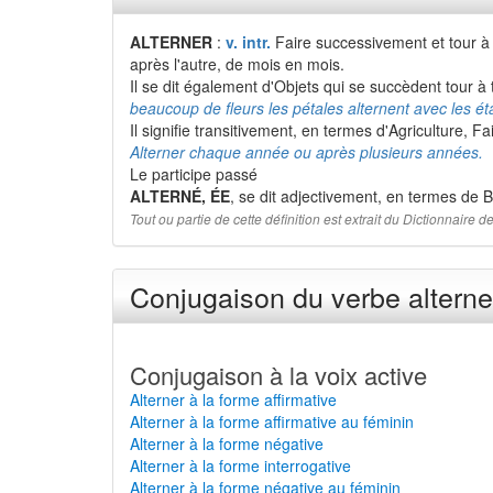
ALTERNER
:
v. intr.
Faire successivement et tour 
après l'autre, de mois en mois.
Il se dit également d'Objets qui se succèdent tour à 
beaucoup de fleurs les pétales alternent avec les é
Il signifie transitivement, en termes d'Agriculture, 
Alterner chaque année ou après plusieurs années.
Le participe passé
ALTERNÉ, ÉE
, se dit adjectivement, en termes de 
Tout ou partie de cette définition est extrait du Dictionnaire
Conjugaison du verbe alterne
Conjugaison à la voix active
Alterner à la forme affirmative
Alterner à la forme affirmative au féminin
Alterner à la forme négative
Alterner à la forme interrogative
Alterner à la forme négative au féminin