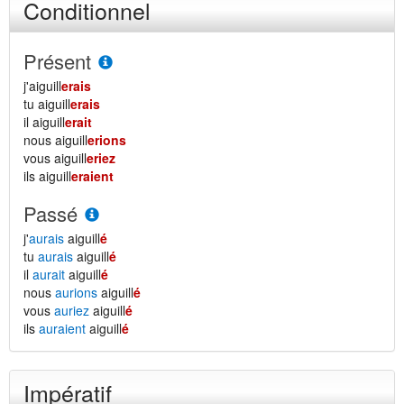
Conditionnel
Présent
j'aiguill
erais
tu aiguill
erais
il aiguill
erait
nous aiguill
erions
vous aiguill
eriez
ils aiguill
eraient
Passé
j'
aurais
aiguill
é
tu
aurais
aiguill
é
il
aurait
aiguill
é
nous
aurions
aiguill
é
vous
auriez
aiguill
é
ils
auraient
aiguill
é
Impératif