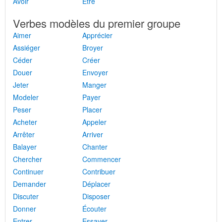
Avoir
Être
Verbes modèles du premier groupe
Aimer
Apprécier
Assiéger
Broyer
Céder
Créer
Douer
Envoyer
Jeter
Manger
Modeler
Payer
Peser
Placer
Acheter
Appeler
Arrêter
Arriver
Balayer
Chanter
Chercher
Commencer
Continuer
Contribuer
Demander
Déplacer
Discuter
Disposer
Donner
Écouter
Entrer
Essayer