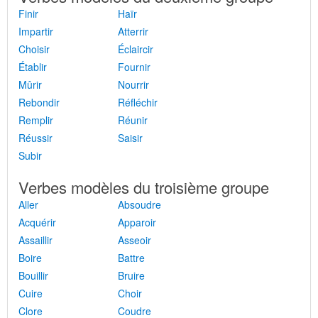
Finir
Haïr
Impartir
Atterrir
Choisir
Éclaircir
Établir
Fournir
Mûrir
Nourrir
Rebondir
Réfléchir
Remplir
Réunir
Réussir
Saisir
Subir
Verbes modèles du troisième groupe
Aller
Absoudre
Acquérir
Apparoir
Assaillir
Asseoir
Boire
Battre
Bouillir
Bruire
Cuire
Choir
Clore
Coudre