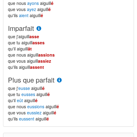
que nous
ayons
aiguill
é
que vous
ayez
aiguill
é
qu'ils
aient
aiguill
é
Imparfait
que j'aiguill
asse
que tu aiguill
asses
qu'il aiguill
ât
que nous aiguill
assions
que vous aiguill
assiez
qu'ils aiguill
assent
Plus que parfait
que j'
eusse
aiguill
é
que tu
eusses
aiguill
é
qu'il
eût
aiguill
é
que nous
eussions
aiguill
é
que vous
eussiez
aiguill
é
qu'ils
eussent
aiguill
é