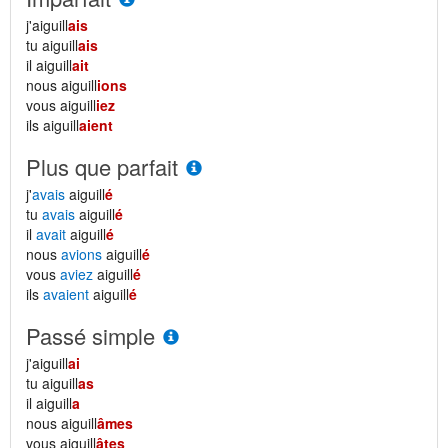
j'aiguill
ais
tu aiguill
ais
il aiguill
ait
nous aiguill
ions
vous aiguill
iez
ils aiguill
aient
Plus que parfait
j'
avais
aiguill
é
tu
avais
aiguill
é
il
avait
aiguill
é
nous
avions
aiguill
é
vous
aviez
aiguill
é
ils
avaient
aiguill
é
Passé simple
j'aiguill
ai
tu aiguill
as
il aiguill
a
nous aiguill
âmes
vous aiguill
âtes