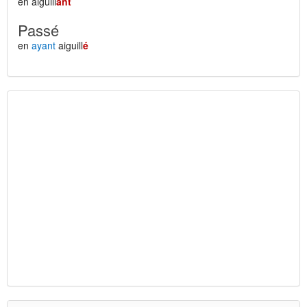
en aiguill
ant
Passé
en
ayant
aiguill
é