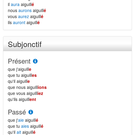
il
aura
aiguill
é
nous
aurons
aiguill
é
vous
aurez
aiguill
é
ils
auront
aiguill
é
Subjonctif
Présent
que j'aiguill
e
que tu aiguill
es
qu'il aiguill
e
que nous aiguill
ions
que vous aiguill
iez
qu'ils aiguill
ent
Passé
que j'
aie
aiguill
é
que tu
aies
aiguill
é
qu'il
ait
aiguill
é