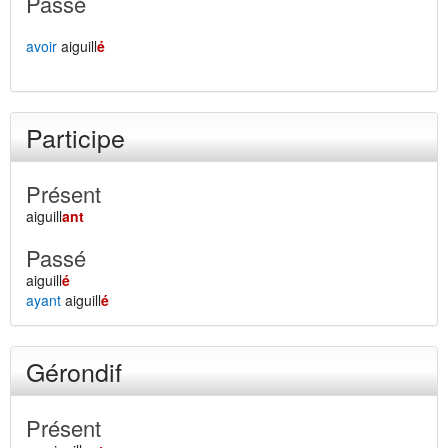
Passé
avoir
aiguill
é
Participe
Présent
aiguill
ant
Passé
aiguill
é
ayant
aiguill
é
Gérondif
Présent