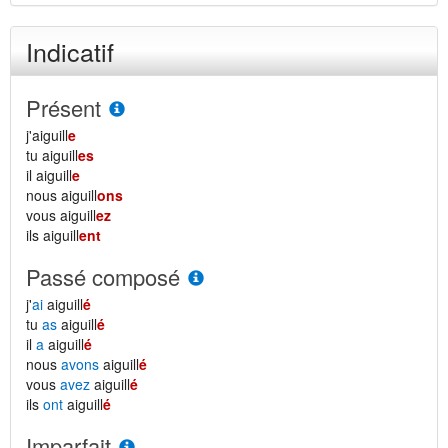
Indicatif
Présent
j'aiguill
e
tu aiguill
es
il aiguill
e
nous aiguill
ons
vous aiguill
ez
ils aiguill
ent
Passé composé
j'
ai
aiguill
é
tu
as
aiguill
é
il
a
aiguill
é
nous
avons
aiguill
é
vous
avez
aiguill
é
ils
ont
aiguill
é
Imparfait