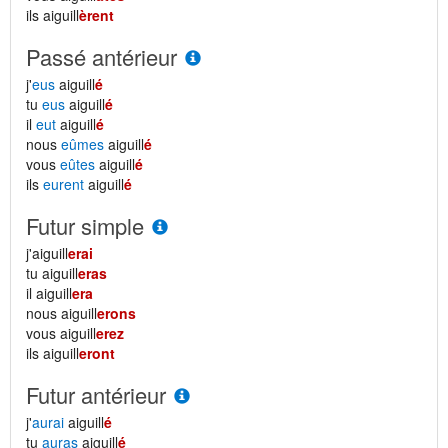
ils aiguill
èrent
Passé antérieur
j'
eus
aiguill
é
tu
eus
aiguill
é
il
eut
aiguill
é
nous
eûmes
aiguill
é
vous
eûtes
aiguill
é
ils
eurent
aiguill
é
Futur simple
j'aiguill
erai
tu aiguill
eras
il aiguill
era
nous aiguill
erons
vous aiguill
erez
ils aiguill
eront
Futur antérieur
j'
aurai
aiguill
é
tu
auras
aiguill
é