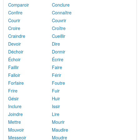
Comparoir
Conclure
Confire
Connaître
Courir
Couvrir
Croire
Croître
Craindre
Cueillir
Devoir
Dire
Déchoir
Dormir
Échoir
Écrire
Faillir
Faire
Falloir
Férir
Forfaire
Foutre
Frire
Fuir
Gésir
Huir
Inclure
Issir
Joindre
Lire
Mettre
Mourir
Mouvoir
Maudire
Messeoir
Moudre