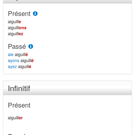
Présent
aiguill
e
aiguill
ons
aiguill
ez
Passé
aie
aiguill
é
ayons
aiguill
é
ayez
aiguill
é
Infinitif
Présent
aiguill
er