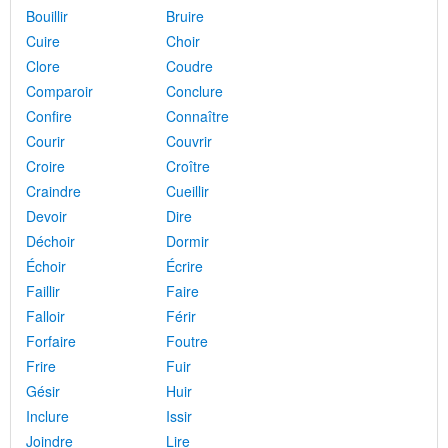
Bouillir
Bruire
Cuire
Choir
Clore
Coudre
Comparoir
Conclure
Confire
Connaître
Courir
Couvrir
Croire
Croître
Craindre
Cueillir
Devoir
Dire
Déchoir
Dormir
Échoir
Écrire
Faillir
Faire
Falloir
Férir
Forfaire
Foutre
Frire
Fuir
Gésir
Huir
Inclure
Issir
Joindre
Lire