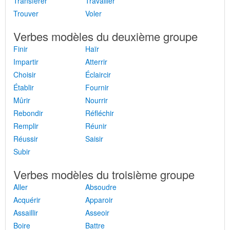
Transférer
Travailler
Trouver
Voler
Verbes modèles du deuxième groupe
Finir
Haïr
Impartir
Atterrir
Choisir
Éclaircir
Établir
Fournir
Mûrir
Nourrir
Rebondir
Réfléchir
Remplir
Réunir
Réussir
Saisir
Subir
Verbes modèles du troisième groupe
Aller
Absoudre
Acquérir
Apparoir
Assaillir
Asseoir
Boire
Battre