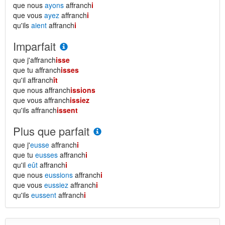
que nous
ayons
affranch
i
que vous
ayez
affranch
i
qu'ils
aient
affranch
i
Imparfait
que j'affranch
isse
que tu affranch
isses
qu'il affranch
ît
que nous affranch
issions
que vous affranch
issiez
qu'ils affranch
issent
Plus que parfait
que j'
eusse
affranch
i
que tu
eusses
affranch
i
qu'il
eût
affranch
i
que nous
eussions
affranch
i
que vous
eussiez
affranch
i
qu'ils
eussent
affranch
i