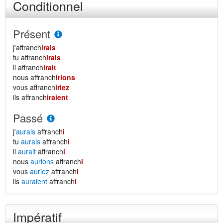
Conditionnel
Présent
j'affranch
irais
tu affranch
irais
il affranch
irait
nous affranch
irions
vous affranch
iriez
ils affranch
iraient
Passé
j'
aurais
affranch
i
tu
aurais
affranch
i
il
aurait
affranch
i
nous
aurions
affranch
i
vous
auriez
affranch
i
ils
auraient
affranch
i
Impératif