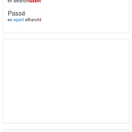
en affranch
issant
Passé
en
ayant
affranch
i