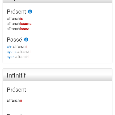
Présent
affranch
is
affranch
issons
affranch
issez
Passé
aie
affranch
i
ayons
affranch
i
ayez
affranch
i
Infinitif
Présent
affranch
ir