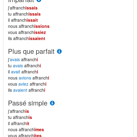
j'affranch
issais
tu affranch
issais
il affranch
issait
nous affranch
issions
vous affranch
issiez
ils affranch
issaient
Plus que parfait
j'
avais
affranch
i
tu
avais
affranch
i
il
avait
affranch
i
nous
avions
affranch
i
vous
aviez
affranch
i
ils
avaient
affranch
i
Passé simple
j'affranch
is
tu affranch
is
il affranch
it
nous affranch
îmes
vous affranch
îtes