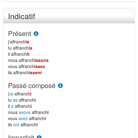
Indicatif
Présent
j'affranch
is
tu affranch
is
il affranch
it
nous affranch
issons
vous affranch
issez
ils affranch
issent
Passé composé
j'
ai
affranch
i
tu
as
affranch
i
il
a
affranch
i
nous
avons
affranch
i
vous
avez
affranch
i
ils
ont
affranch
i
Imparfait