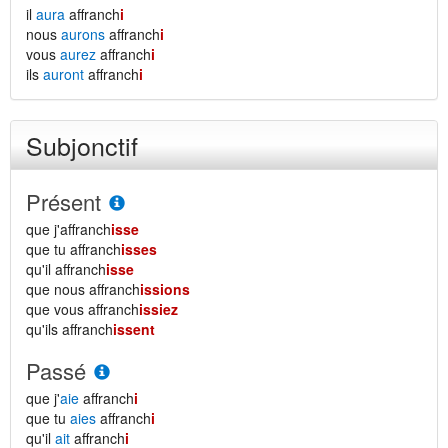
il
aura
affranch
i
nous
aurons
affranch
i
vous
aurez
affranch
i
ils
auront
affranch
i
Subjonctif
Présent
que j'affranch
isse
que tu affranch
isses
qu'il affranch
isse
que nous affranch
issions
que vous affranch
issiez
qu'ils affranch
issent
Passé
que j'
aie
affranch
i
que tu
aies
affranch
i
qu'il
ait
affranch
i