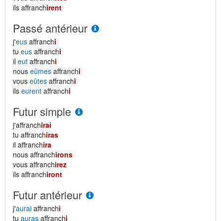
ils affranch
irent
Passé antérieur
j'
eus
affranch
i
tu
eus
affranch
i
il
eut
affranch
i
nous
eûmes
affranch
i
vous
eûtes
affranch
i
ils
eurent
affranch
i
Futur simple
j'affranch
irai
tu affranch
iras
il affranch
ira
nous affranch
irons
vous affranch
irez
ils affranch
iront
Futur antérieur
j'
aurai
affranch
i
tu
auras
affranch
i