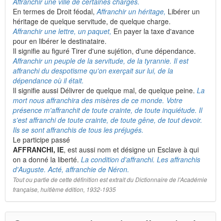
Affranchir une ville de certaines charges.
En termes de Droit féodal,
Affranchir un héritage,
Libérer un
héritage de quelque servitude, de quelque charge.
Affranchir une lettre, un paquet,
En payer la taxe d'avance
pour en libérer le destinataire.
Il signifie au figuré Tirer d'une sujétion, d'une dépendance.
Affranchir un peuple de la servitude, de la tyrannie. Il est
affranchi du despotisme qu'on exerçait sur lui, de la
dépendance où il était.
Il signifie aussi Délivrer de quelque mal, de quelque peine.
La
mort nous affranchira des misères de ce monde. Votre
présence m'affranchit de toute crainte, de toute inquiétude. Il
s'est affranchi de toute crainte, de toute gêne, de tout devoir.
Ils se sont affranchis de tous les préjugés.
Le participe passé
AFFRANCHI, IE
, est aussi nom et désigne un Esclave à qui
on a donné la liberté.
La condition d'affranchi. Les affranchis
d'Auguste. Acté, affranchie de Néron.
Tout ou partie de cette définition est extrait du Dictionnaire de l'Académie
française, huitième édition, 1932-1935