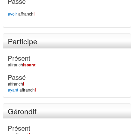
Passé
avoir
affranch
i
Participe
Présent
affranch
issant
Passé
affranch
i
ayant
affranch
i
Gérondif
Présent