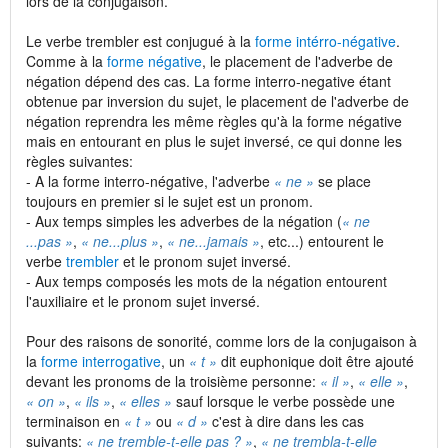
lors de la conjugaison.
Le verbe trembler est conjugué à la
forme intérro-négative
.
Comme à la
forme négative
, le placement de l'adverbe de
négation dépend des cas. La forme interro-negative étant
obtenue par inversion du sujet, le placement de l'adverbe de
négation reprendra les même règles qu'à la forme négative
mais en entourant en plus le sujet inversé, ce qui donne les
règles suivantes:
- A la forme interro-négative, l'adverbe
« ne »
se place
toujours en premier si le sujet est un pronom.
- Aux temps simples les adverbes de la négation (
« ne
...pas »
,
« ne...plus »
,
« ne...jamais »
, etc...) entourent le
verbe
trembler
et le pronom sujet inversé.
- Aux temps composés les mots de la négation entourent
l'auxiliaire et le pronom sujet inversé.
Pour des raisons de sonorité, comme lors de la conjugaison à
la
forme interrogative
, un
« t »
dit euphonique doit être ajouté
devant les pronoms de la troisième personne:
« il »
,
« elle »
,
« on »
,
« ils »
,
« elles »
sauf lorsque le verbe possède une
terminaison en
« t »
ou
« d »
c'est à dire dans les cas
suivants:
« ne tremble-t-elle pas ? »
,
« ne trembla-t-elle