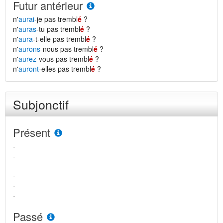
Futur antérieur
n'
aurai
-je pas trembl
é
?
n'
auras
-tu pas trembl
é
?
n'
aura
-t-elle pas trembl
é
?
n'
aurons
-nous pas trembl
é
?
n'
aurez
-vous pas trembl
é
?
n'
auront
-elles pas trembl
é
?
Subjonctif
Présent
-
-
-
-
-
-
Passé