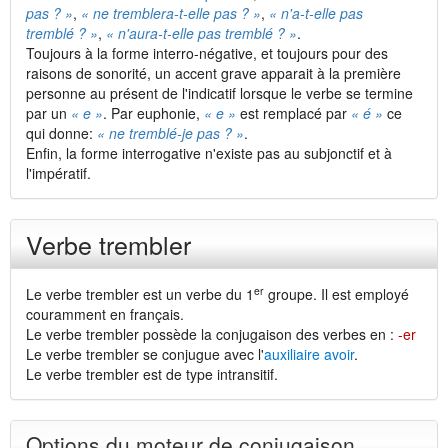
pas ? »
,
« ne tremblera-t-elle pas ? »
,
« n'a-t-elle pas
tremblé ? »
,
« n'aura-t-elle pas tremblé ? »
.
Toujours à la forme interro-négative, et toujours pour des
raisons de sonorité, un accent grave apparait à la première
personne au présent de l'indicatif lorsque le verbe se termine
par un
« e »
. Par euphonie,
« e »
est remplacé par
« é »
ce
qui donne:
« ne tremblé-je pas ? »
.
Enfin, la forme interrogative n'existe pas au subjonctif et à
l'impératif.
Verbe trembler
er
Le verbe trembler est un verbe du 1
groupe. Il est employé
couramment en français.
Le verbe trembler possède la conjugaison des verbes en :
-er
Le verbe trembler se conjugue avec l'
auxiliaire avoir
.
Le verbe trembler est de type intransitif.
Options du moteur de conjugaison