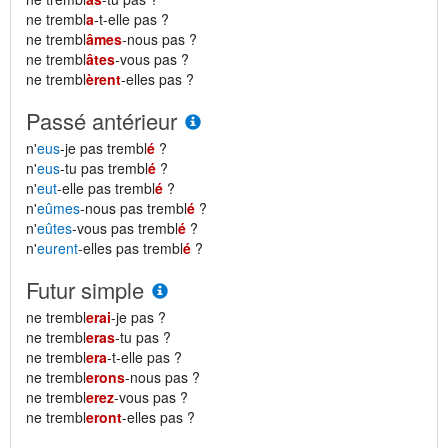
ne trembl
a
-t-elle pas ?
ne trembl
âmes
-nous pas ?
ne trembl
âtes
-vous pas ?
ne trembl
èrent
-elles pas ?
Passé antérieur
n'
eus
-je pas trembl
é
?
n'
eus
-tu pas trembl
é
?
n'
eut
-elle pas trembl
é
?
n'
eûmes
-nous pas trembl
é
?
n'
eûtes
-vous pas trembl
é
?
n'
eurent
-elles pas trembl
é
?
Futur simple
ne trembl
erai
-je pas ?
ne trembl
eras
-tu pas ?
ne trembl
era
-t-elle pas ?
ne trembl
erons
-nous pas ?
ne trembl
erez
-vous pas ?
ne trembl
eront
-elles pas ?