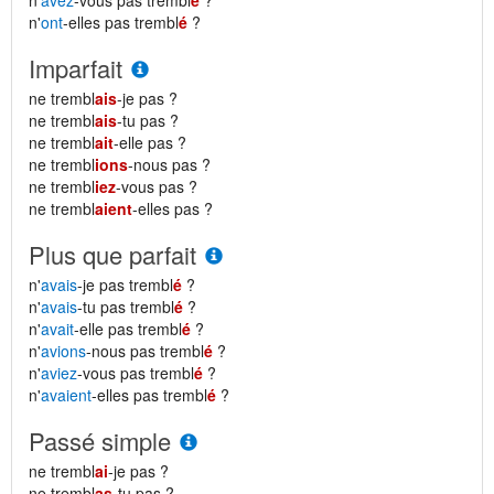
n'
avez
-vous pas trembl
é
?
n'
ont
-elles pas trembl
é
?
Imparfait
ne trembl
ais
-je pas ?
ne trembl
ais
-tu pas ?
ne trembl
ait
-elle pas ?
ne trembl
ions
-nous pas ?
ne trembl
iez
-vous pas ?
ne trembl
aient
-elles pas ?
Plus que parfait
n'
avais
-je pas trembl
é
?
n'
avais
-tu pas trembl
é
?
n'
avait
-elle pas trembl
é
?
n'
avions
-nous pas trembl
é
?
n'
aviez
-vous pas trembl
é
?
n'
avaient
-elles pas trembl
é
?
Passé simple
ne trembl
ai
-je pas ?
ne trembl
as
-tu pas ?