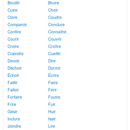
Bouillir
Bruire
Cuire
Choir
Clore
Coudre
Comparoir
Conclure
Confire
Connaître
Courir
Couvrir
Croire
Croître
Craindre
Cueillir
Devoir
Dire
Déchoir
Dormir
Échoir
Écrire
Faillir
Faire
Falloir
Férir
Forfaire
Foutre
Frire
Fuir
Gésir
Huir
Inclure
Issir
Joindre
Lire