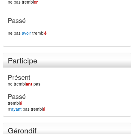
ne pas trembl
er
Passé
ne pas
avoir
trembl
é
Participe
Présent
ne trembl
ant
pas
Passé
trembl
é
n'
ayant
pas trembl
é
Gérondif