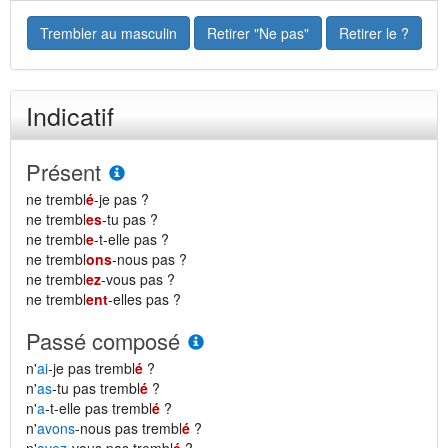
Trembler au masculin
Retirer "Ne pas"
Retirer le ?
Indicatif
Présent
ne trembl
é
-je pas ?
ne trembl
es
-tu pas ?
ne trembl
e
-t-elle pas ?
ne trembl
ons
-nous pas ?
ne trembl
ez
-vous pas ?
ne trembl
ent
-elles pas ?
Passé composé
n'
ai
-je pas trembl
é
?
n'
as
-tu pas trembl
é
?
n'
a
-t-elle pas trembl
é
?
n'
avons
-nous pas trembl
é
?