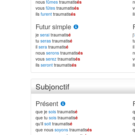
nous
fûmes
traumatis
és
vous
fûtes
traumatis
és
ils
furent
traumatis
és
i
Futur simple
je
serai
traumatis
é
j'
tu
seras
traumatis
é
il
sera
traumatis
é
i
nous
serons
traumatis
és
vous
serez
traumatis
és
ils
seront
traumatis
és
i
Subjonctif
Présent
que je
sois
traumatis
é
q
que tu
sois
traumatis
é
q
qu'il
soit
traumatis
é
q
que nous
soyons
traumatis
és