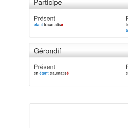
Participe
Présent
étant
traumatis
é
t
a
Gérondif
Présent
en
étant
traumatis
é