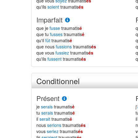
que vous
soyez
traumatis
és
qu'ils
soient
traumatis
és
q
Imparfait
que je
fusse
traumatis
é
q
que tu
fusses
traumatis
é
q
qu'il
fût
traumatis
é
q
que nous
fussions
traumatis
és
que vous
fussiez
traumatis
és
qu'ils
fussent
traumatis
és
q
Conditionnel
Présent
je
serais
traumatis
é
j'
tu
serais
traumatis
é
il
serait
traumatis
é
i
nous
serions
traumatis
és
vous
seriez
traumatis
és
ils
seraient
traumatis
és
i