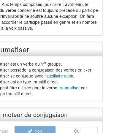
Aux temps composés (auxiliaire : avoir été), le
 du verbe concerné est toujours précédé du participe
l'invariabilité ne souffre aucune exception. On fera
à accorder le participe passé en genre et en nombre
à la voix passive.
aumatiser
er
tiser est un verbe du 1
groupe.
tiser possède la conjugaison des verbes en :
-er
tiser se conjugue avec l'
auxiliaire avoir
.
iser est de type transitif direct.
peut être utilisée pour le verbe
traumatiser
car
pe transitif direct.
u moteur de conjugaison
ale:
Non
Oui