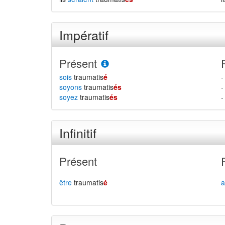
Impératif
Présent
sois
traumatis
é
-
soyons
traumatis
és
-
soyez
traumatis
és
-
Infinitif
Présent
être
traumatis
é
a