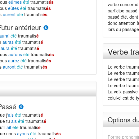
nous
eûmes
été
traumatis
és
verbe concerné. 
vous
eûtes
été
traumatis
és
participe passé
ls
eurent
été
traumatis
és
passé été, dont 
donc attention 
Futur antérieur
lors du passage 
aurai
été
traumatis
é
tu
auras
été
traumatis
é
l
aura
été
traumatis
é
Verbe tr
nous
aurons
été
traumatis
és
vous
aurez
été
traumatis
és
ls
auront
été
traumatis
és
Le verbe trauma
Le verbe trauma
Le verbe trauma
Le verbe traumat
La voix passive 
celui-ci est de ty
Passé
ue j'
ais
été
traumatis
é
Options d
ue tu
ais
été
traumatis
é
u'il
ait
été
traumatis
é
que nous
ayons
été
traumatis
és
Forme pronomin