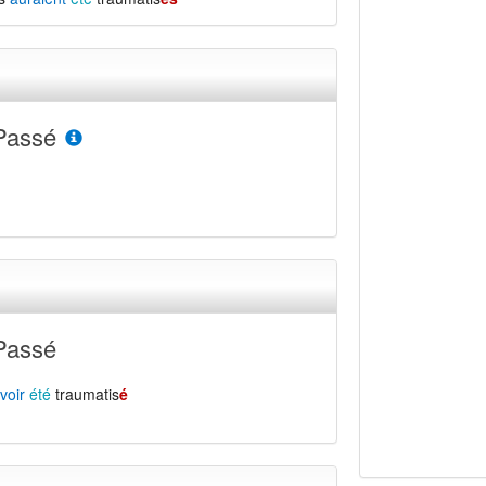
Passé
Passé
voir
été
traumatis
é