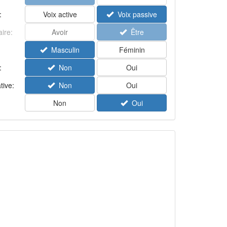
:
Voix active
Voix passive
aire:
Avoir
Être
Masculin
Féminin
:
Non
Oui
tive:
Non
Oui
Non
Oui