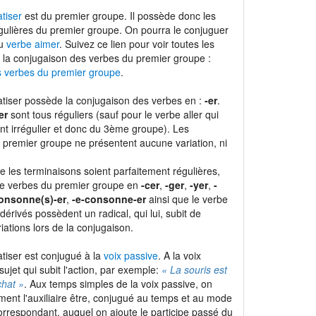
tiser
est du premier groupe. Il possède donc les
gulières du premier groupe. On pourra le conjuguer
du
verbe aimer
. Suivez ce lien pour voir toutes les
 la conjugaison des verbes du premier groupe :
s verbes du premier groupe
.
tiser possède la conjugaison des verbes en :
-er
.
er
sont tous réguliers (sauf pour le verbe aller qui
t irrégulier et donc du 3ème groupe). Les
 premier groupe ne présentent aucune variation, ni
e les terminaisons soient parfaitement régulières,
de verbes du premier groupe en
-cer
,
-ger
,
-yer
,
-
onsonne(s)-er
,
-e-consonne-er
ainsi que le verbe
dérivés possèdent un radical, qui lui, subit de
ations lors de la conjugaison.
tiser est conjugué à la
voix passive
. A la voix
 sujet qui subit l'action, par exemple:
« La souris est
hat »
. Aux temps simples de la voix passive, on
ement l'auxiliaire être, conjugué au temps et au mode
correspondant, auquel on ajoute le participe passé du