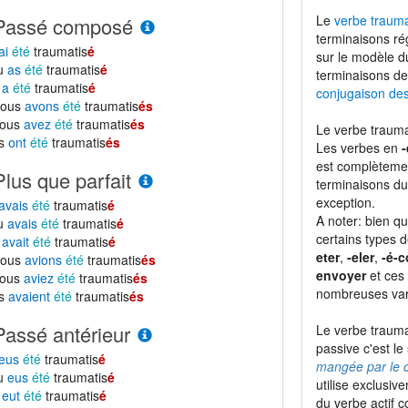
Le
verbe trauma
Passé composé
terminaisons ré
ai
été
traumatis
é
sur le modèle 
tu
as
été
traumatis
é
terminaisons de
l
a
été
traumatis
é
conjugaison de
nous
avons
été
traumatis
és
vous
avez
été
traumatis
és
Le verbe trauma
ls
ont
été
traumatis
és
Les verbes en
-
est complètemen
Plus que parfait
terminaisons du
exception.
avais
été
traumatis
é
A noter: bien qu
tu
avais
été
traumatis
é
certains types 
l
avait
été
traumatis
é
eter
,
-eler
,
-é-c
nous
avions
été
traumatis
és
envoyer
et ces 
vous
aviez
été
traumatis
és
nombreuses vari
ls
avaient
été
traumatis
és
Passé antérieur
Le verbe trauma
passive c'est le
eus
été
traumatis
é
mangée par le c
tu
eus
été
traumatis
é
utilise exclusiv
l
eut
été
traumatis
é
du verbe actif 