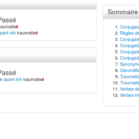
Sommaire
Passé
raumatis
é
Conjugais
yant
été
traumatis
é
Règles de
Conjugaiso
Conjugais
Conjugais
Conjugais
Synonyme
Gérondifs
Passé
Traumatis
en
ayant
été
traumatis
é
Traumatis
Verbes de
Verbes fr