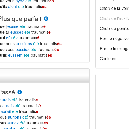
que vous
ayez
été
traumatis
és
u'ils
aient
été
traumatis
és
Choix de la voix
Plus que parfait
Choix de l'auxili
ue j'
eusse
été
traumatis
é
Choix du genre:
ue tu
eusses
été
traumatis
é
u'il
eût
été
traumatis
é
Forme négative
que nous
eussions
été
traumatis
és
Forme interroga
que vous
eussiez
été
traumatis
és
u'ils
eussent
été
traumatis
és
Couleurs:
Passé
aurais
été
traumatis
é
tu
aurais
été
traumatis
é
l
aurait
été
traumatis
é
nous
aurions
été
traumatis
és
vous
auriez
été
traumatis
és
ls
auraient
été
traumatis
és