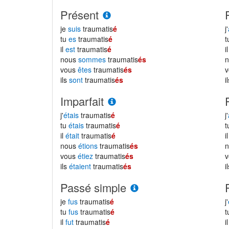
Présent
je
suis
traumatis
é
j'
tu
es
traumatis
é
il
est
traumatis
é
i
nous
sommes
traumatis
és
vous
êtes
traumatis
és
ils
sont
traumatis
és
i
Imparfait
j'
étais
traumatis
é
j'
tu
étais
traumatis
é
il
était
traumatis
é
i
nous
étions
traumatis
és
vous
étiez
traumatis
és
ils
étaient
traumatis
és
i
Passé simple
je
fus
traumatis
é
j'
tu
fus
traumatis
é
il
fut
traumatis
é
i