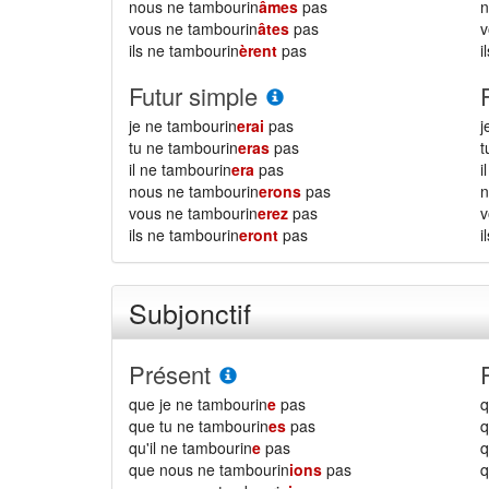
nous ne tambourin
âmes
pas
n
vous ne tambourin
âtes
pas
v
ils ne tambourin
èrent
pas
i
Futur simple
je ne tambourin
erai
pas
j
tu ne tambourin
eras
pas
t
il ne tambourin
era
pas
i
nous ne tambourin
erons
pas
n
vous ne tambourin
erez
pas
v
ils ne tambourin
eront
pas
i
Subjonctif
Présent
que je ne tambourin
e
pas
q
que tu ne tambourin
es
pas
q
qu'il ne tambourin
e
pas
q
que nous ne tambourin
ions
pas
q