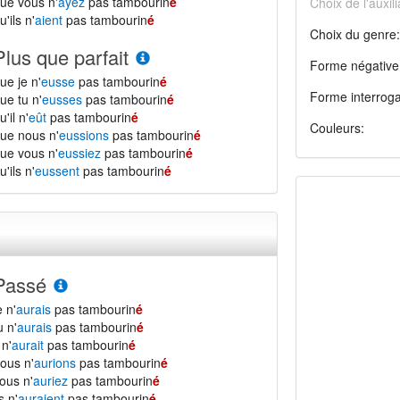
ue vous n'
ayez
pas tambourin
é
Choix de l'auxili
u'ils n'
aient
pas tambourin
é
Choix du genre:
Plus que parfait
Forme négative
ue je n'
eusse
pas tambourin
é
Forme interroga
ue tu n'
eusses
pas tambourin
é
u'il n'
eût
pas tambourin
é
Couleurs:
ue nous n'
eussions
pas tambourin
é
ue vous n'
eussiez
pas tambourin
é
u'ils n'
eussent
pas tambourin
é
Passé
e n'
aurais
pas tambourin
é
u n'
aurais
pas tambourin
é
l n'
aurait
pas tambourin
é
ous n'
aurions
pas tambourin
é
ous n'
auriez
pas tambourin
é
ls n'
auraient
pas tambourin
é