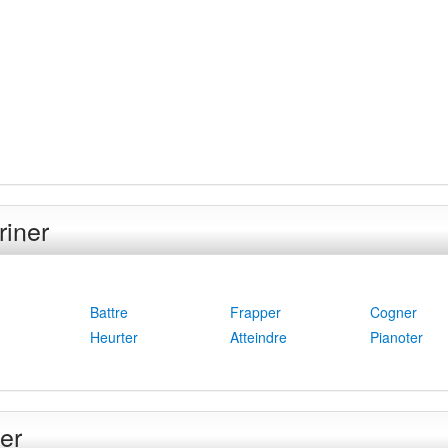
iner
Battre
Frapper
Cogner
Heurter
Atteindre
Pianoter
er