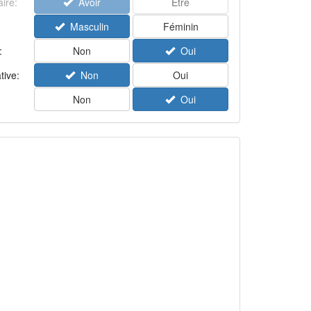
aire:
Avoir
Être
Masculin
Féminin
:
Non
Oui
tive:
Non
Oui
Non
Oui