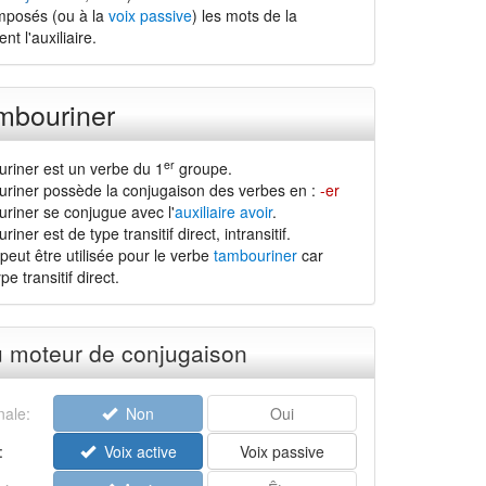
mposés (ou à la
voix passive
) les mots de la
t l'auxiliaire.
mbouriner
er
riner est un verbe du 1
groupe.
riner possède la conjugaison des verbes en :
-er
riner se conjugue avec l'
auxiliaire avoir
.
ner est de type transitif direct, intransitif.
peut être utilisée pour le verbe
tambouriner
car
pe transitif direct.
u moteur de conjugaison
ale:
Non
Oui
:
Voix active
Voix passive