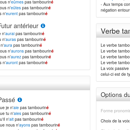
ous n'
eûmes
pas tambourin
é
- Aux temps co
ous n'
eûtes
pas tambourin
é
négation entouren
ls n'
eurent
pas tambourin
é
Futur antérieur
Verbe ta
e n'
aurai
pas tambourin
é
u n'
auras
pas tambourin
é
l n'
aura
pas tambourin
é
Le verbe tambou
ous n'
aurons
pas tambourin
é
Le verbe tambou
ous n'
aurez
pas tambourin
é
Le verbe tambou
ls n'
auront
pas tambourin
é
Le verbe tambouri
La voix passive 
celui-ci est de ty
Options d
Passé
ue je n'
aie
pas tambourin
é
Forme pronomin
ue tu n'
aies
pas tambourin
é
u'il n'
ait
pas tambourin
é
Choix de la voix
ue nous n'
ayons
pas tambourin
é