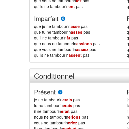
que vous ne tambourin
iez
pas
q
qu'ils ne tambourin
ent
pas
q
Imparfait
que je ne tambourin
asse
pas
q
que tu ne tambourin
asses
pas
q
qu'il ne tambourin
ât
pas
q
que nous ne tambourin
assions
pas
q
que vous ne tambourin
assiez
pas
q
qu'ils ne tambourin
assent
pas
q
Conditionnel
Présent
je ne tambourin
erais
pas
j
tu ne tambourin
erais
pas
t
il ne tambourin
erait
pas
i
nous ne tambourin
erions
pas
n
vous ne tambourin
eriez
pas
v
ils ne tambourin
eraient
pas
i