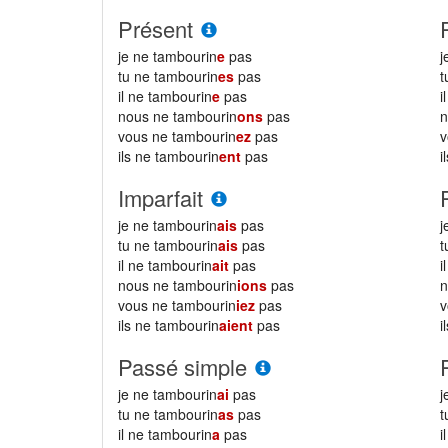
Présent
je ne tambourin
e
pas
j
tu ne tambourin
es
pas
t
il ne tambourin
e
pas
i
nous ne tambourin
ons
pas
n
vous ne tambourin
ez
pas
v
ils ne tambourin
ent
pas
i
Imparfait
je ne tambourin
ais
pas
j
tu ne tambourin
ais
pas
t
il ne tambourin
ait
pas
i
nous ne tambourin
ions
pas
n
vous ne tambourin
iez
pas
v
ils ne tambourin
aient
pas
i
Passé simple
je ne tambourin
ai
pas
j
tu ne tambourin
as
pas
t
il ne tambourin
a
pas
i