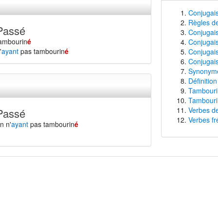
Conjugai
Règles de
Passé
Conjugais
ambourin
é
Conjugais
'
ayant
pas tambourin
é
Conjugais
Conjugais
Synonyme
Définitio
Tambourin
Tambourin
Verbes de
Passé
Verbes fr
n n'
ayant
pas tambourin
é