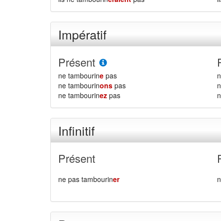
Impératif
Présent
ne tambourin
e
pas
n
ne tambourin
ons
pas
n
ne tambourin
ez
pas
n
Infinitif
Présent
ne pas tambourin
er