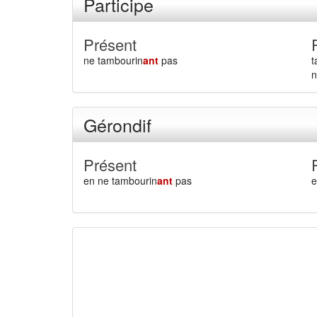
Participe
Présent
ne tambourin
ant
pas
t
n
Gérondif
Présent
en ne tambourin
ant
pas
e