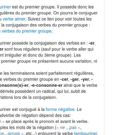
uriner
est du premier groupe. Il possède donc les
gulières du premier groupe. On pourra le conjuguer
du
verbe aimer
. Suivez ce lien pour voir toutes les
 la conjugaison des verbes du premier groupe :
s verbes du premier groupe
.
riner possède la conjugaison des verbes en :
-er
.
er
sont tous réguliers (sauf pour le verbe aller qui
t irrégulier et donc du 3ème groupe). Les
 premier groupe ne présentent aucune variation, ni
e les terminaisons soient parfaitement régulières,
de verbes du premier groupe en
-cer
,
-ger
,
-yer
,
-
onsonne(s)-er
,
-e-consonne-er
ainsi que le verbe
dérivés possèdent un radical, qui lui, subit de
ations lors de la conjugaison.
riner est conjugué à la
forme négative
. Le
adverbe de négation dépend des cas:
e »
se place après le pronom et avant le verbe.
ples les mots de la négation (
« ne ...pas »
,
ne...jamais »
, etc...) entourent le verbe
tambouriner
.