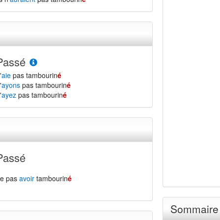
Passé
'
aie
pas tambourin
é
'
ayons
pas tambourin
é
'
ayez
pas tambourin
é
Passé
ne pas
avoir
tambourin
é
Sommaire