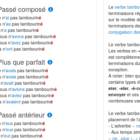
Le
verbe tambo
Passé composé
terminaisons ré
e n'
ai
pas tambourin
é
sur le modèle 
u n'
as
pas tambourin
é
terminaisons de
l n'
a
pas tambourin
é
conjugaison de
ous n'
avons
pas tambourin
é
ous n'
avez
pas tambourin
é
Le verbe tambou
ls n'
ont
pas tambourin
é
Les verbes en
-
est complètemen
Plus que parfait
terminaisons du
exception.
e n'
avais
pas tambourin
é
A noter: bien qu
u n'
avais
pas tambourin
é
certains types 
l n'
avait
pas tambourin
é
eter
,
-eler
,
-é-c
ous n'
avions
pas tambourin
é
envoyer
et ces 
ous n'
aviez
pas tambourin
é
nombreuses vari
ls n'
avaient
pas tambourin
é
Passé antérieur
Le verbe tambou
placement de l'
e n'
eus
pas tambourin
é
- L'adverbe
« n
u n'
eus
pas tambourin
é
- Aux temps sim
l n'
eut
pas tambourin
é
« ne...plus »
,
« 