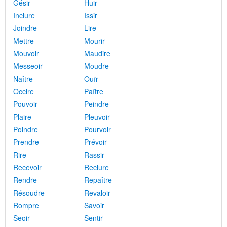
Gésir
Huir
Inclure
Issir
Joindre
Lire
Mettre
Mourir
Mouvoir
Maudire
Messeoir
Moudre
Naître
Ouïr
Occire
Paître
Pouvoir
Peindre
Plaire
Pleuvoir
Poindre
Pourvoir
Prendre
Prévoir
Rire
Rassir
Recevoir
Reclure
Rendre
Repaître
Résoudre
Revaloir
Rompre
Savoir
Seoir
Sentir