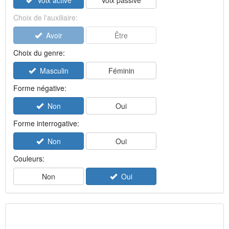
Voix active
Voix passive
Choix de l'auxiliaire:
Avoir
Être
Choix du genre:
Masculin
Féminin
Forme négative:
Non
Oui
Forme interrogative:
Non
Oui
Couleurs:
Non
Oui