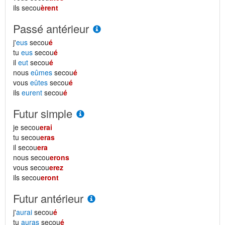
ils secou
èrent
Passé antérieur
j'
eus
secou
é
tu
eus
secou
é
il
eut
secou
é
nous
eûmes
secou
é
vous
eûtes
secou
é
ils
eurent
secou
é
Futur simple
je secou
erai
tu secou
eras
il secou
era
nous secou
erons
vous secou
erez
ils secou
eront
Futur antérieur
j'
aurai
secou
é
tu
auras
secou
é