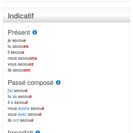
Indicatif
Présent
je secou
e
tu secou
es
il secou
e
nous secou
ons
vous secou
ez
ils secou
ent
Passé composé
j'
ai
secou
é
tu
as
secou
é
il
a
secou
é
nous
avons
secou
é
vous
avez
secou
é
ils
ont
secou
é
Imparfait