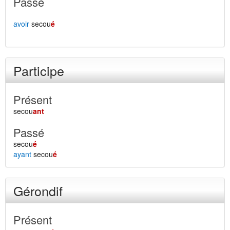
Passé
avoir
secou
é
Participe
Présent
secou
ant
Passé
secou
é
ayant
secou
é
Gérondif
Présent