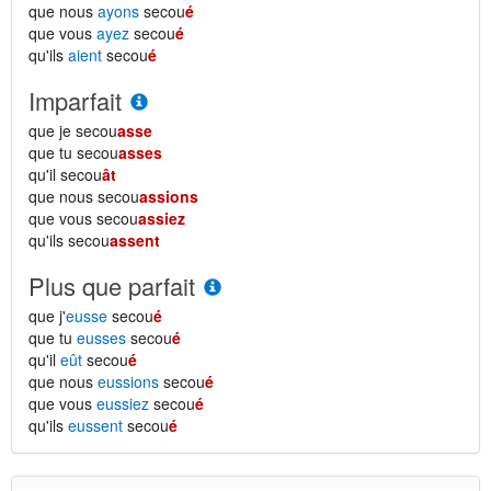
que nous
ayons
secou
é
que vous
ayez
secou
é
qu'ils
aient
secou
é
Imparfait
que je secou
asse
que tu secou
asses
qu'il secou
ât
que nous secou
assions
que vous secou
assiez
qu'ils secou
assent
Plus que parfait
que j'
eusse
secou
é
que tu
eusses
secou
é
qu'il
eût
secou
é
que nous
eussions
secou
é
que vous
eussiez
secou
é
qu'ils
eussent
secou
é