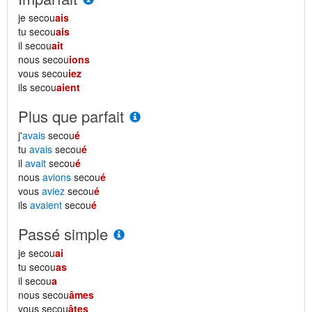
je secou
ais
tu secou
ais
il secou
ait
nous secou
ions
vous secou
iez
ils secou
aient
Plus que parfait
j'
avais
secou
é
tu
avais
secou
é
il
avait
secou
é
nous
avions
secou
é
vous
aviez
secou
é
ils
avaient
secou
é
Passé simple
je secou
ai
tu secou
as
il secou
a
nous secou
âmes
vous secou
âtes