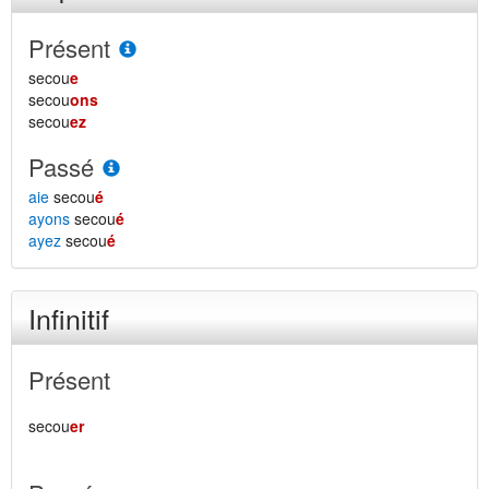
Présent
secou
e
secou
ons
secou
ez
Passé
aie
secou
é
ayons
secou
é
ayez
secou
é
Infinitif
Présent
secou
er