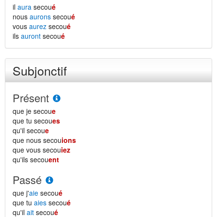
il
aura
secou
é
nous
aurons
secou
é
vous
aurez
secou
é
ils
auront
secou
é
Subjonctif
Présent
que je secou
e
que tu secou
es
qu'il secou
e
que nous secou
ions
que vous secou
iez
qu'ils secou
ent
Passé
que j'
aie
secou
é
que tu
aies
secou
é
qu'il
ait
secou
é