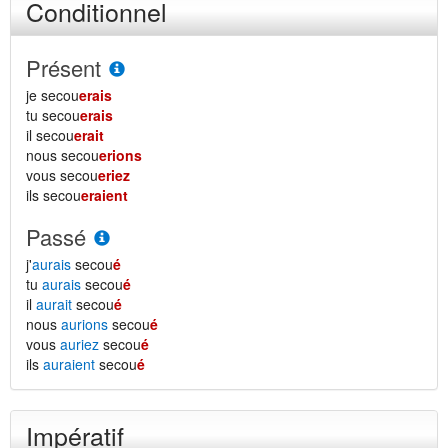
Conditionnel
Présent
je secou
erais
tu secou
erais
il secou
erait
nous secou
erions
vous secou
eriez
ils secou
eraient
Passé
j'
aurais
secou
é
tu
aurais
secou
é
il
aurait
secou
é
nous
aurions
secou
é
vous
auriez
secou
é
ils
auraient
secou
é
Impératif