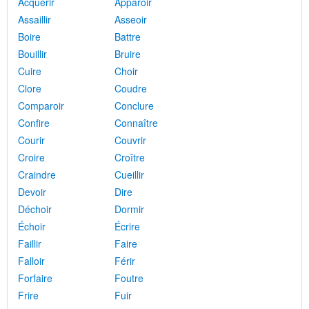
Acquérir
Apparoir
Assaillir
Asseoir
Boire
Battre
Bouillir
Bruire
Cuire
Choir
Clore
Coudre
Comparoir
Conclure
Confire
Connaître
Courir
Couvrir
Croire
Croître
Craindre
Cueillir
Devoir
Dire
Déchoir
Dormir
Échoir
Écrire
Faillir
Faire
Falloir
Férir
Forfaire
Foutre
Frire
Fuir