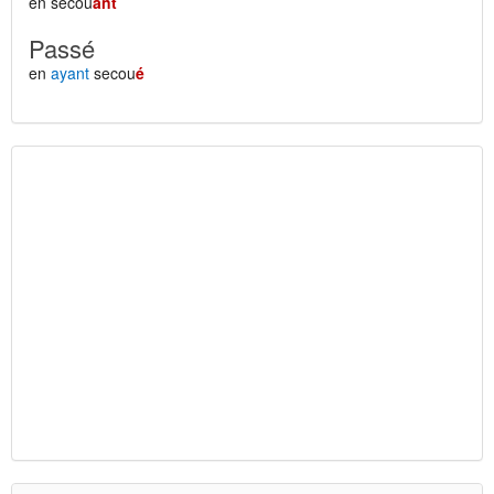
en secou
ant
Passé
en
ayant
secou
é