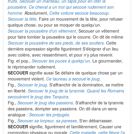
fruits. Secouer un manteau, un tapis pour en ôter la
poussière. Ce cheval a un trot qui secoue rudement son
homme.
Absolument,
Cette voiture secoue beaucoup.
Secouer la tête,
Faire un mouvement de la tête, pour refuser
quelque chose, ou pour se moquer de quelqu'un.
Secouer la poussière d'un vêtement,
Secouer un vêtement
pour faire tomber la poussière qui le couvre. On dit de même
Secouer la poussière de ses pieds, de ses souliers.
Cette
dernière expression signifie figurément S'éloigner d'un lieu
avec colère, avec ressentiment, et pour n'y plus revenir.
Fig. et pop.,
Secouer les puces à quelqu'un,
Le gourmander,
le réprimander rudement.
SECOUER
signifie aussi Se défaire de quelque chose par un
mouvement violent.
Ce taureau a secoué le joug.
Fig.,
Secouer le joug,
S'affranchir de la domination, se mettre
en liberté.
Secouer le joug de la tyrannie. Quand les Romains
secouèrent le joug des Tarquins.
Fig.,
Secouer le joug des passions,
S'affranchir de la tyrannie
des passions, dompter ses passions. On dit dans un sens
analogue :
Secouer les préjugés.
Fig.,
Secouer sa torpeur, sa paresse,
S'en débarrasser.
SECOUER
signifie, figurément et familièrement, Causer une
commotion physique ou morale.
Cette maladie, cette fièvre l'a