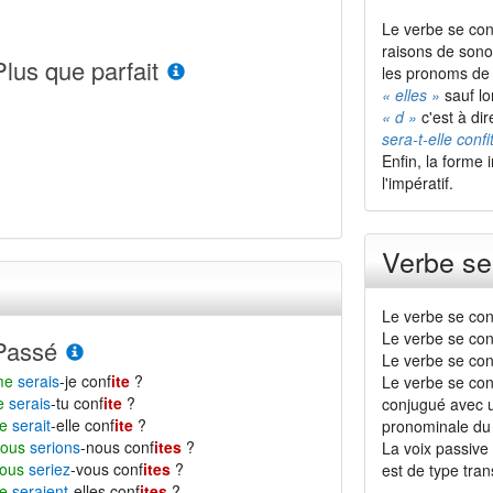
Le verbe se con
raisons de sono
Plus que parfait
les pronoms de 
« elles »
sauf lo
« d »
c'est à dir
sera-t-elle confi
Enfin, la forme 
l'impératif.
Verbe se
Le verbe se con
Le verbe se con
Passé
Le verbe se conf
me
serais
-je conf
ite
?
Le verbe se conf
te
serais
-tu conf
ite
?
conjugué avec u
se
serait
-elle conf
ite
?
pronominale du
nous
serions
-nous conf
ites
?
La voix passive 
vous
seriez
-vous conf
ites
?
est de type transi
se
seraient
-elles conf
ites
?