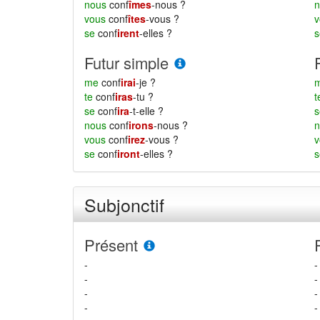
nous
conf
îmes
-nous ?
vous
conf
îtes
-vous ?
se
conf
irent
-elles ?
Futur simple
me
conf
irai
-je ?
te
conf
iras
-tu ?
se
conf
ira
-t-elle ?
nous
conf
irons
-nous ?
vous
conf
irez
-vous ?
se
conf
iront
-elles ?
Subjonctif
Présent
-
-
-
-
-
-
-
-