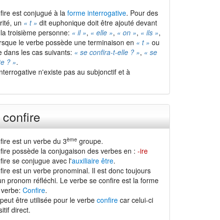
fire est conjugué à la
forme interrogative
. Pour des
rité, un
« t »
dit euphonique doit être ajouté devant
la troisième personne:
« il »
,
« elle »
,
« on »
,
« ils »
,
rsque le verbe possède une terminaison en
« t »
ou
e dans les cas suivants:
« se confira-t-elle ? »
,
« se
te ? »
.
interrogative n'existe pas au subjonctif et à
 confire
ème
fire est un verbe du 3
groupe.
fire possède la conjugaison des verbes en :
-ire
ire se conjugue avec l'
auxiliaire être
.
ire est un verbe pronominal. Il est donc toujours
n pronom réfléchi. Le verbe se confire est la forme
 verbe:
Confire
.
peut être utilisée pour le verbe
confire
car celui-ci
tif direct.