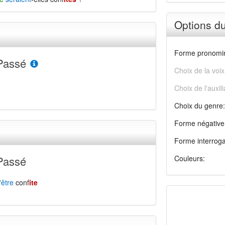
Options d
Forme pronomin
Passé
Choix de la voix
Choix de l'auxili
Choix du genre:
Forme négative
Forme interroga
Passé
Couleurs:
'
être
conf
ite