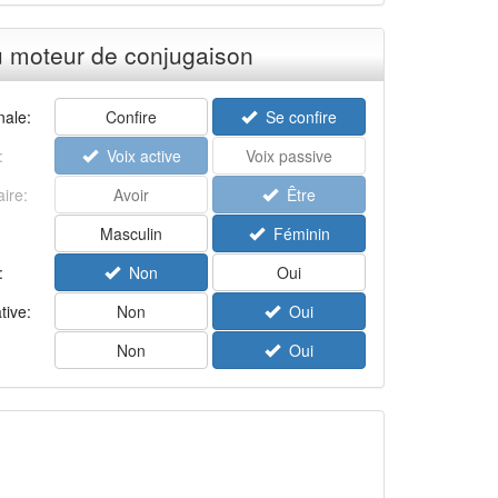
u moteur de conjugaison
ale:
Confire
Se confire
:
Voix active
Voix passive
aire:
Avoir
Être
Masculin
Féminin
:
Non
Oui
tive:
Non
Oui
Non
Oui