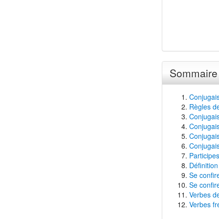
Sommaire
Conjugais
Règles de
Conjugaiso
Conjugais
Conjugais
Conjugais
Participe
Définition
Se confir
Se confir
Verbes de
Verbes fr