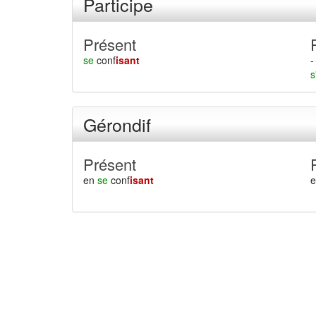
Participe
Présent
se
conf
isant
-
s
Gérondif
Présent
en
se
conf
isant