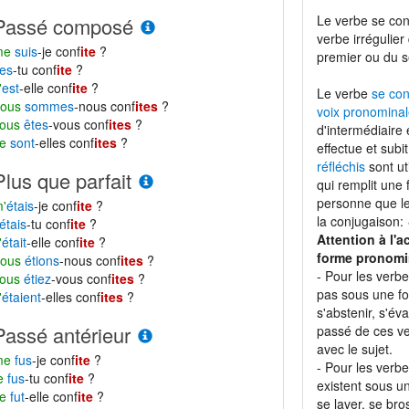
Le verbe se con
Passé composé
verbe irrégulier
me
suis
-je conf
ite
?
premier ou du 
es
-tu conf
ite
?
'
est
-elle conf
ite
?
Le verbe
se con
nous
sommes
-nous conf
ites
?
voix pronominal
vous
êtes
-vous conf
ites
?
d'intermédiaire 
se
sont
-elles conf
ites
?
effectue et subi
réfléchis
sont ut
Plus que parfait
qui remplit une
personne que le 
'
étais
-je conf
ite
?
la conjugaison:
étais
-tu conf
ite
?
Attention à l'a
'
était
-elle conf
ite
?
forme pronomi
nous
étions
-nous conf
ites
?
- Pour les verb
vous
étiez
-vous conf
ites
?
pas sous une f
'
étaient
-elles conf
ites
?
s'abstenir, s'éva
Passé antérieur
passé de ces ve
avec le sujet.
me
fus
-je conf
ite
?
- Pour les verb
te
fus
-tu conf
ite
?
existent sous 
se
fut
-elle conf
ite
?
se laver, se bro