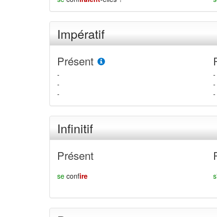
Impératif
Présent
-
-
-
-
-
-
Infinitif
Présent
se
conf
ire
s