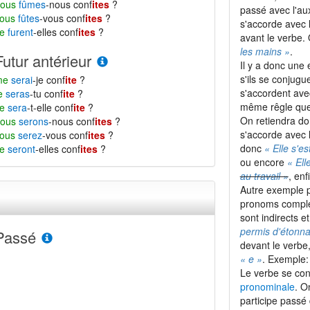
nous
fûmes
-nous conf
ites
?
passé avec l'aux
vous
fûtes
-vous conf
ites
?
s'accorde avec l
se
furent
-elles conf
ites
?
avant le verbe.
les mains »
.
Futur antérieur
Il y a donc une
s'ils se conjugu
me
serai
-je conf
ite
?
s'accordent ave
te
seras
-tu conf
ite
?
même rêgle que s
se
sera
-t-elle conf
ite
?
On retiendra do
nous
serons
-nous conf
ites
?
s'accorde avec l
vous
serez
-vous conf
ites
?
donc
« Elle s'es
se
seront
-elles conf
ites
?
ou encore
« Ell
au travail »
, enf
Autre exemple p
pronoms comp
sont indirects 
permis d'étonn
Passé
devant le verbe
« e »
. Exemple
Le verbe se con
pronominale
. O
participe pass