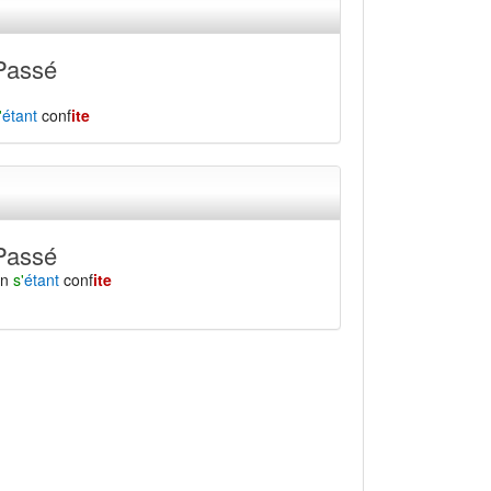
Passé
'
étant
conf
ite
Passé
en
s'
étant
conf
ite