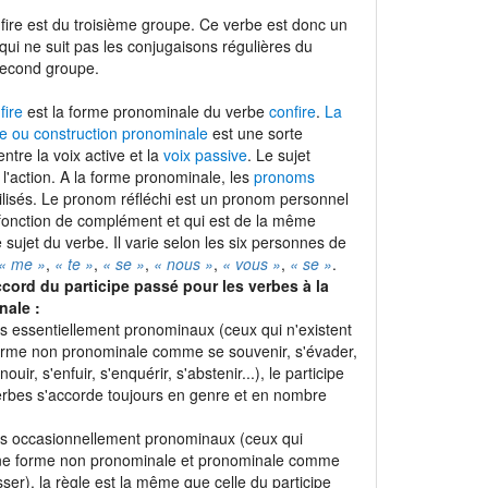
fire est du troisième groupe. Ce verbe est donc un
 qui ne suit pas les conjugaisons régulières du
second groupe.
fire
est la forme pronominale du verbe
confire
.
La
e ou construction pronominale
est une sorte
entre la voix active et la
voix passive
. Le sujet
t l'action. A la forme pronominale, les
pronoms
ilisés. Le pronom réfléchi est un pronom personnel
 fonction de complément et qui est de la même
sujet du verbe. Il varie selon les six personnes de
« me »
,
« te »
,
« se »
,
« nous »
,
« vous »
,
« se »
.
ccord du participe passé pour les verbes à la
nale :
es essentiellement pronominaux (ceux qui n'existent
orme non pronominale comme se souvenir, s'évader,
nouir, s'enfuir, s'enquérir, s'abstenir...), le participe
rbes s'accorde toujours en genre et en nombre
es occasionnellement pronominaux (ceux qui
une forme non pronominale et pronominale comme
sser), la règle est la même que celle du participe