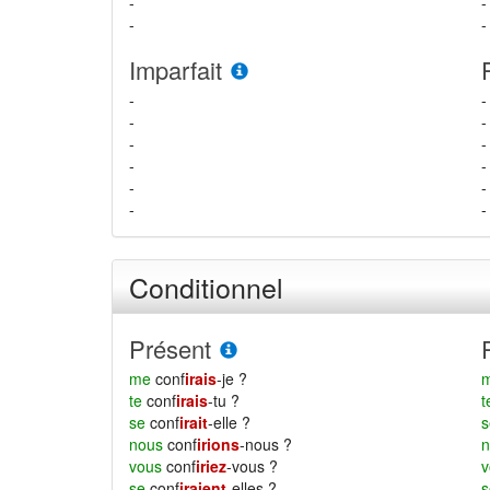
-
-
-
-
Imparfait
-
-
-
-
-
-
-
-
-
-
-
-
Conditionnel
Présent
me
conf
irais
-je ?
te
conf
irais
-tu ?
se
conf
irait
-elle ?
nous
conf
irions
-nous ?
vous
conf
iriez
-vous ?
se
conf
iraient
-elles ?