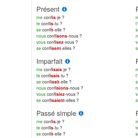
Présent
me
conf
is
-je ?
te
conf
is
-tu ?
t'
se
conf
it
-elle ?
s
nous
conf
isons
-nous ?
vous
conf
isez
-vous ?
se
conf
isent
-elles ?
Imparfait
me
conf
isais
-je ?
m
te
conf
isais
-tu ?
t'
se
conf
isait
-elle ?
s
nous
conf
isions
-nous ?
vous
conf
isiez
-vous ?
se
conf
isaient
-elles ?
s
Passé simple
me
conf
is
-je ?
te
conf
is
-tu ?
se
conf
it
-elle ?