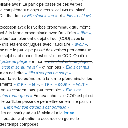
iliaire avoir. Le participe passé de ces verbes
e complément d'objet direct si celui-ci est placé
 On dira donc
« Elle s'est lavée »
et
« Elle s'est lavé
 exception avec les verbes pronominaux qui, même
ent à la forme pronominale avec l'auxiliaire
« être »
,
c leur complément d'objet direct (COD) avec la
'ils étaient conjugués avec l'auxiliaire
« avoir »
.
nc que le participe passé des verbes pronominaux
e sujet sauf quand il est suivi d'un COD. On dira
t prise au piège »
et non
« Elle s'est pris au piège »
,
e s'est mise au travail »
et non pas
« Elle s'est mis
in on doit dire
« Elle s'est pris un coup »
.
our le verbe permettre à la forme pronominale: les
léments
« me »
,
« te »
,
« se »
,
« nous »
,
« vous »
et ne s'accordent pas, par exemple:
« Elle s'est
antes remarques »
En revanche, si le COD est placé
, le participe passé de permettre se termine par un
:
« L'intervention qu'elle s'est permise »
fire est conjugué au féminin et à la
forme
n fera donc attention à accorder en genre le
é des temps composés.