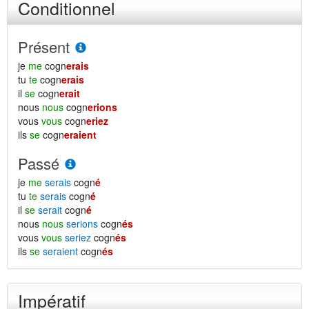
Conditionnel
Présent
je
me
cogn
erais
tu
te
cogn
erais
il
se
cogn
erait
nous
nous
cogn
erions
vous
vous
cogn
eriez
ils
se
cogn
eraient
Passé
je
me
serais
cogn
é
tu
te
serais
cogn
é
il
se
serait
cogn
é
nous
nous
serions
cogn
és
vous
vous
seriez
cogn
és
ils
se
seraient
cogn
és
Impératif