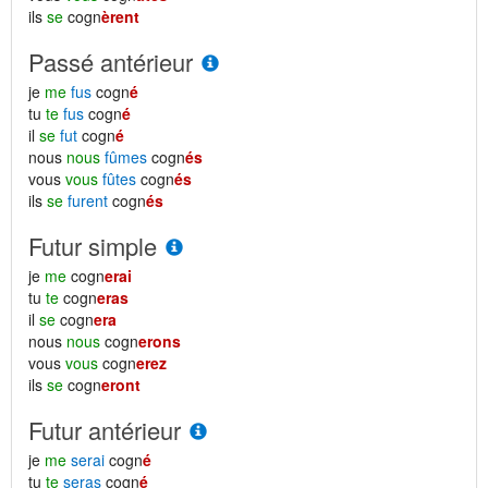
ils
se
cogn
èrent
Passé antérieur
je
me
fus
cogn
é
tu
te
fus
cogn
é
il
se
fut
cogn
é
nous
nous
fûmes
cogn
és
vous
vous
fûtes
cogn
és
ils
se
furent
cogn
és
Futur simple
je
me
cogn
erai
tu
te
cogn
eras
il
se
cogn
era
nous
nous
cogn
erons
vous
vous
cogn
erez
ils
se
cogn
eront
Futur antérieur
je
me
serai
cogn
é
tu
te
seras
cogn
é