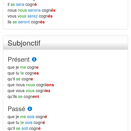
il
se
sera
cogn
é
nous
nous
serons
cogn
és
vous
vous
serez
cogn
és
ils
se
seront
cogn
és
Subjonctif
Présent
que je
me
cogn
e
que tu
te
cogn
es
qu'il
se
cogn
e
que nous
nous
cogn
ions
que vous
vous
cogn
iez
qu'ils
se
cogn
ent
Passé
que je
me
sois
cogn
é
que tu
te
sois
cogn
é
qu'il
se
soit
cogn
é