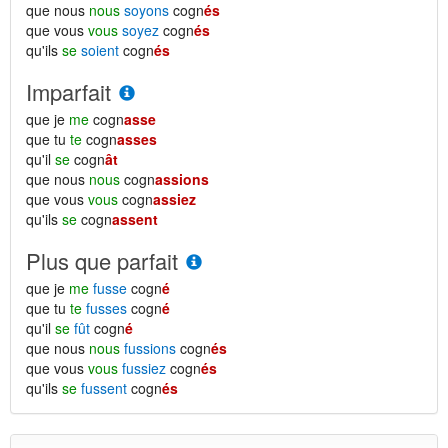
que nous
nous
soyons
cogn
és
que vous
vous
soyez
cogn
és
qu'ils
se
soient
cogn
és
Imparfait
que je
me
cogn
asse
que tu
te
cogn
asses
qu'il
se
cogn
ât
que nous
nous
cogn
assions
que vous
vous
cogn
assiez
qu'ils
se
cogn
assent
Plus que parfait
que je
me
fusse
cogn
é
que tu
te
fusses
cogn
é
qu'il
se
fût
cogn
é
que nous
nous
fussions
cogn
és
que vous
vous
fussiez
cogn
és
qu'ils
se
fussent
cogn
és