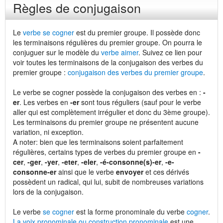
Règles de conjugaison
Le
verbe se cogner
est du premier groupe. Il possède donc
les terminaisons régulières du premier groupe. On pourra le
conjuguer sur le modèle du
verbe aimer
. Suivez ce lien pour
voir toutes les terminaisons de la conjugaison des verbes du
premier groupe :
conjugaison des verbes du premier groupe
.
Le verbe se cogner possède la conjugaison des verbes en :
-
er
. Les verbes en
-er
sont tous réguliers (sauf pour le verbe
aller qui est complètement irrégulier et donc du 3ème groupe).
Les terminaisons du premier groupe ne présentent aucune
variation, ni exception.
A noter: bien que les terminaisons soient parfaitement
régulières, certains types de verbes du premier groupe en
-
cer
,
-ger
,
-yer
,
-eter
,
-eler
,
-é-consonne(s)-er
,
-e-
consonne-er
ainsi que le verbe
envoyer
et ces dérivés
possèdent un radical, qui lui, subit de nombreuses variations
lors de la conjugaison.
Le verbe
se cogner
est la forme pronominale du verbe
cogner
.
La voix pronominale ou construction pronominale
est une