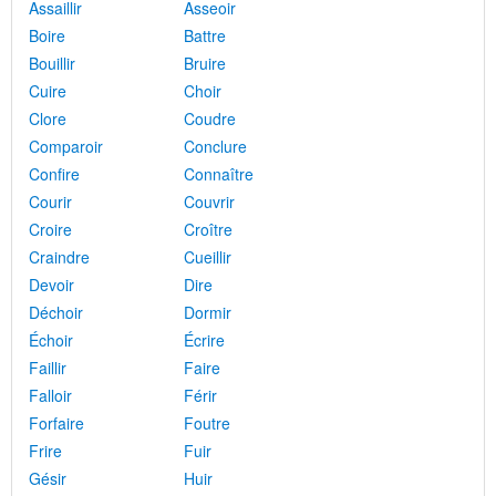
Assaillir
Asseoir
Boire
Battre
Bouillir
Bruire
Cuire
Choir
Clore
Coudre
Comparoir
Conclure
Confire
Connaître
Courir
Couvrir
Croire
Croître
Craindre
Cueillir
Devoir
Dire
Déchoir
Dormir
Échoir
Écrire
Faillir
Faire
Falloir
Férir
Forfaire
Foutre
Frire
Fuir
Gésir
Huir