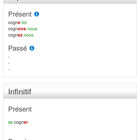
Présent
cogn
e
-toi
cogn
ons
-nous
cogn
ez
-vous
Passé
-
-
-
Infinitif
Présent
se
cogn
er