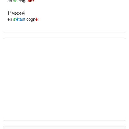
en
se
cogn
ant
Passé
en
s'
étant
cogn
é