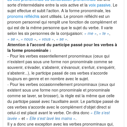
sorte d'intermédiaire entre la voix active et la
voix passive
. Le
sujet effectue et subit l'action. A la forme pronominale, les
pronoms réfléchis
sont utilisés. Le pronom réfléchi est un
pronom personnel qui remplit une fonction de complément et
qui est de la même personne que le sujet du verbe. Il varie
selon les six personnes de la conjugaison:
« me »
,
« te »
,
« se »
,
« nous »
,
« vous »
,
« se »
.
Attention à l'accord du participe passé pour les verbes à
la forme pronominale :
- Pour les verbes essentiellement pronominaux (ceux qui
n'existent pas sous une forme non pronominale comme se
souvenir, s'évader, s'abstenir, s'évanouir, s'enfuir, s'enquérir,
s'abstenir...), le participe passé de ces verbes s'accorde
toujours en genre et en nombre avec le sujet.
- Pour les verbes occasionnellement pronominaux (ceux qui
existent sous une forme non pronominale et pronominale
comme se laver, se brosser), la règle est la même que celle
du participe passé avec l'auxiliaire avoir. Le participe passé de
ces verbes s'accorde avec le complément d'objet direct si
celui-ci est placé avant le verbe. On dira donc
« Elle s'est
lavée »
et
« Elle s'est lavé les mains »
.
Il y a donc une exception avec les verbes pronominaux qui,