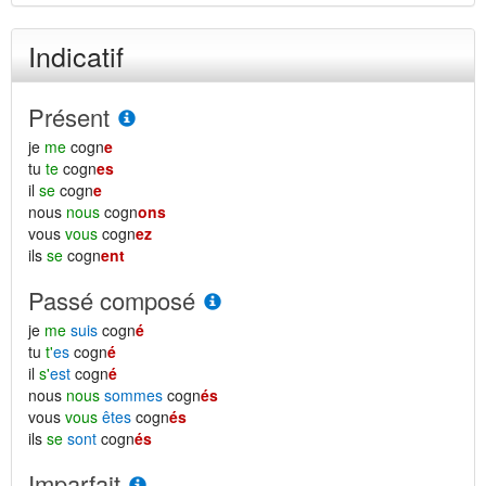
Indicatif
Présent
je
me
cogn
e
tu
te
cogn
es
il
se
cogn
e
nous
nous
cogn
ons
vous
vous
cogn
ez
ils
se
cogn
ent
Passé composé
je
me
suis
cogn
é
tu
t'
es
cogn
é
il
s'
est
cogn
é
nous
nous
sommes
cogn
és
vous
vous
êtes
cogn
és
ils
se
sont
cogn
és
Imparfait