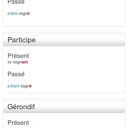
Passé
s'
être
cogn
é
Participe
Présent
se
cogn
ant
Passé
-
s'
étant
cogn
é
Gérondif
Présent