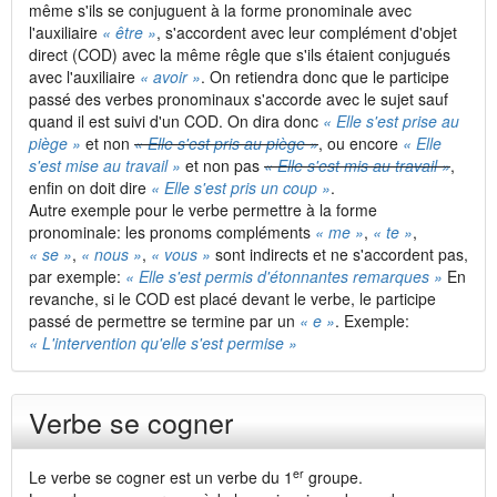
même s'ils se conjuguent à la forme pronominale avec
l'auxiliaire
« être »
, s'accordent avec leur complément d'objet
direct (COD) avec la même rêgle que s'ils étaient conjugués
avec l'auxiliaire
« avoir »
. On retiendra donc que le participe
passé des verbes pronominaux s'accorde avec le sujet sauf
quand il est suivi d'un COD. On dira donc
« Elle s'est prise au
piège »
et non
« Elle s'est pris au piège »
, ou encore
« Elle
s'est mise au travail »
et non pas
« Elle s'est mis au travail »
,
enfin on doit dire
« Elle s'est pris un coup »
.
Autre exemple pour le verbe permettre à la forme
pronominale: les pronoms compléments
« me »
,
« te »
,
« se »
,
« nous »
,
« vous »
sont indirects et ne s'accordent pas,
par exemple:
« Elle s'est permis d'étonnantes remarques »
En
revanche, si le COD est placé devant le verbe, le participe
passé de permettre se termine par un
« e »
. Exemple:
« L'intervention qu'elle s'est permise »
Verbe se cogner
er
Le verbe se cogner est un verbe du 1
groupe.