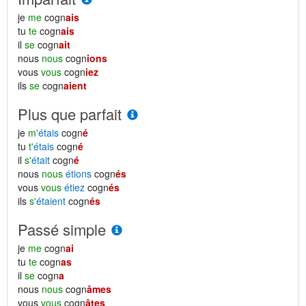
je
me
cogn
ais
tu
te
cogn
ais
il
se
cogn
ait
nous
nous
cogn
ions
vous
vous
cogn
iez
ils
se
cogn
aient
Plus que parfait
je
m'
étais
cogn
é
tu
t'
étais
cogn
é
il
s'
était
cogn
é
nous
nous
étions
cogn
és
vous
vous
étiez
cogn
és
ils
s'
étaient
cogn
és
Passé simple
je
me
cogn
ai
tu
te
cogn
as
il
se
cogn
a
nous
nous
cogn
âmes
vous
vous
cogn
âtes