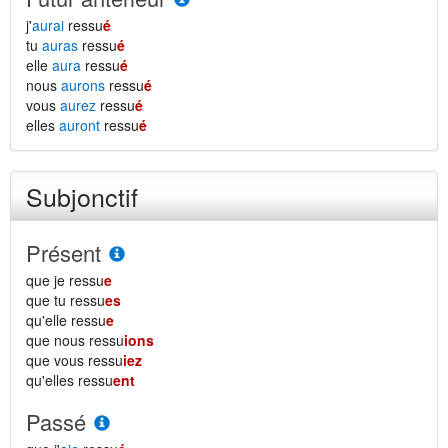
j'
aurai
ressu
é
tu
auras
ressu
é
elle
aura
ressu
é
nous
aurons
ressu
é
vous
aurez
ressu
é
elles
auront
ressu
é
Subjonctif
Présent
que je ressu
e
que tu ressu
es
qu'elle ressu
e
que nous ressu
ions
que vous ressu
iez
qu'elles ressu
ent
Passé