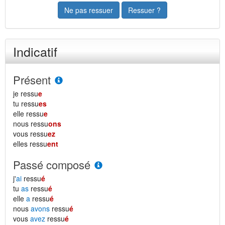
Ne pas ressuer
Ressuer ?
Indicatif
Présent
je ressu
e
tu ressu
es
elle ressu
e
nous ressu
ons
vous ressu
ez
elles ressu
ent
Passé composé
j'
ai
ressu
é
tu
as
ressu
é
elle
a
ressu
é
nous
avons
ressu
é
vous
avez
ressu
é