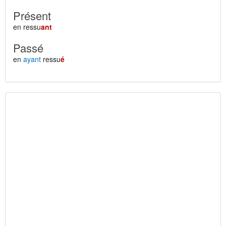
Présent
en ressu
ant
Passé
en
ayant
ressu
é