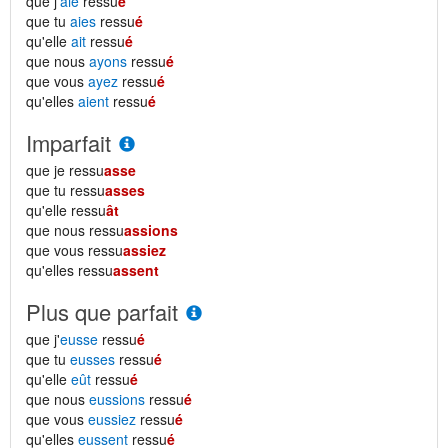
que j'
aie
ressu
é
que tu
aies
ressu
é
qu'elle
ait
ressu
é
que nous
ayons
ressu
é
que vous
ayez
ressu
é
qu'elles
aient
ressu
é
Imparfait
que je ressu
asse
que tu ressu
asses
qu'elle ressu
ât
que nous ressu
assions
que vous ressu
assiez
qu'elles ressu
assent
Plus que parfait
que j'
eusse
ressu
é
que tu
eusses
ressu
é
qu'elle
eût
ressu
é
que nous
eussions
ressu
é
que vous
eussiez
ressu
é
qu'elles
eussent
ressu
é