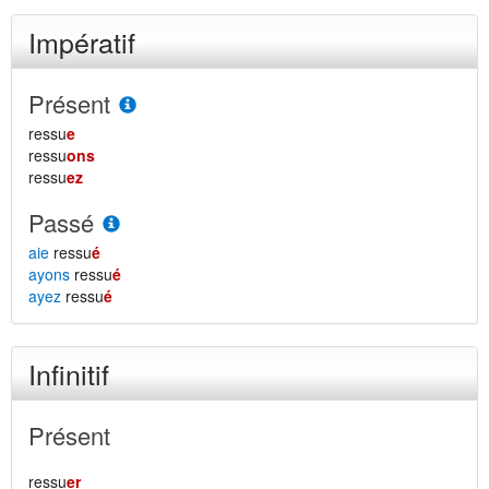
Impératif
Présent
ressu
e
ressu
ons
ressu
ez
Passé
aie
ressu
é
ayons
ressu
é
ayez
ressu
é
Infinitif
Présent
ressu
er