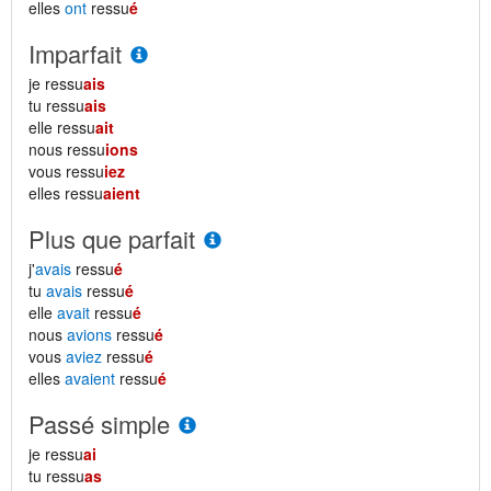
elles
ont
ressu
é
Imparfait
je ressu
ais
tu ressu
ais
elle ressu
ait
nous ressu
ions
vous ressu
iez
elles ressu
aient
Plus que parfait
j'
avais
ressu
é
tu
avais
ressu
é
elle
avait
ressu
é
nous
avions
ressu
é
vous
aviez
ressu
é
elles
avaient
ressu
é
Passé simple
je ressu
ai
tu ressu
as