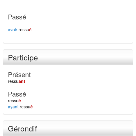
Passé
avoir
ressu
é
Participe
Présent
ressu
ant
Passé
ressu
é
ayant
ressu
é
Gérondif