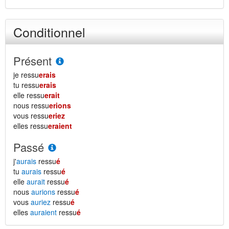
Conditionnel
Présent
je ressu
erais
tu ressu
erais
elle ressu
erait
nous ressu
erions
vous ressu
eriez
elles ressu
eraient
Passé
j'
aurais
ressu
é
tu
aurais
ressu
é
elle
aurait
ressu
é
nous
aurions
ressu
é
vous
auriez
ressu
é
elles
auraient
ressu
é