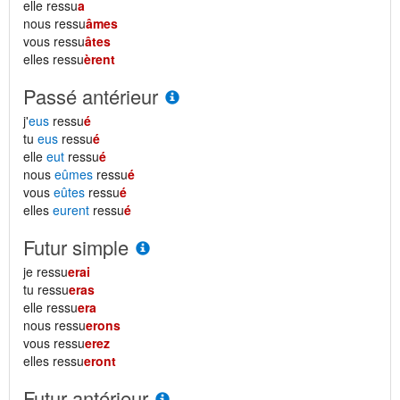
elle ressu
a
nous ressu
âmes
vous ressu
âtes
elles ressu
èrent
Passé antérieur
j'
eus
ressu
é
tu
eus
ressu
é
elle
eut
ressu
é
nous
eûmes
ressu
é
vous
eûtes
ressu
é
elles
eurent
ressu
é
Futur simple
je ressu
erai
tu ressu
eras
elle ressu
era
nous ressu
erons
vous ressu
erez
elles ressu
eront
Futur antérieur