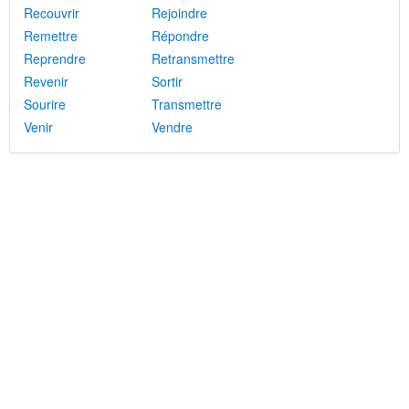
Recouvrir
Rejoindre
Remettre
Répondre
Reprendre
Retransmettre
Revenir
Sortir
Sourire
Transmettre
Venir
Vendre