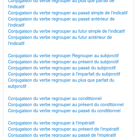
Conjugaison du verbe regrouper au plus que parfait de
l'indicatif
Conjugaison du verbe regrouper au passé simple de l'indicatif
Conjugaison du verbe regrouper au passé antérieur de
l'indicatif
Conjugaison du verbe regrouper au futur simple de l'indicatif
Conjugaison du verbe regrouper au futur antérieur de
l'indicatif
Conjugaison du verbe regrouper Regrouper au subjonctif
Conjugaison du verbe regrouper au présent du subjonctif
Conjugaison du verbe regrouper au passé du subjonctif
Conjugaison du verbe regrouper à l'imparfait du subjonctif
Conjugaison du verbe regrouper au plus que parfait du
subjonctif
Conjugaison du verbe regrouper au conditionnel
Conjugaison du verbe regrouper au présent du conditionnel
Conjugaison du verbe regrouper au passé du conditionnel
Conjugaison du verbe regrouper à l'impératif
Conjugaison du verbe regrouper au présent de l'impératif
Conjugaison du verbe regrouper au passé de l'impératif