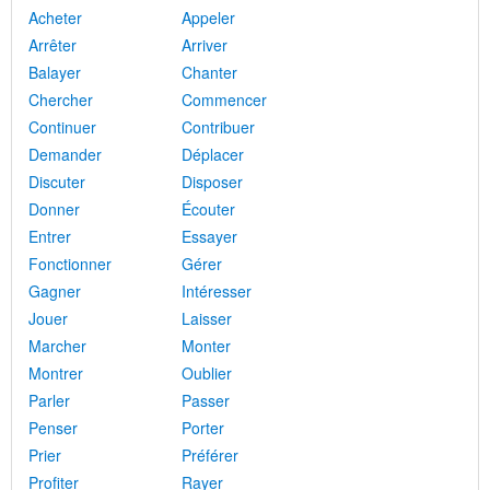
Acheter
Appeler
Arrêter
Arriver
Balayer
Chanter
Chercher
Commencer
Continuer
Contribuer
Demander
Déplacer
Discuter
Disposer
Donner
Écouter
Entrer
Essayer
Fonctionner
Gérer
Gagner
Intéresser
Jouer
Laisser
Marcher
Monter
Montrer
Oublier
Parler
Passer
Penser
Porter
Prier
Préférer
Profiter
Rayer