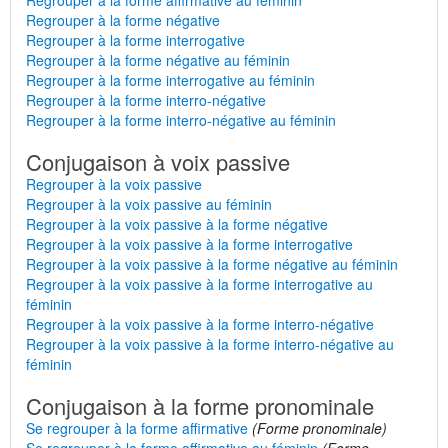
Regrouper à la forme affirmative au féminin
Regrouper à la forme négative
Regrouper à la forme interrogative
Regrouper à la forme négative au féminin
Regrouper à la forme interrogative au féminin
Regrouper à la forme interro-négative
Regrouper à la forme interro-négative au féminin
Conjugaison à voix passive
Regrouper à la voix passive
Regrouper à la voix passive au féminin
Regrouper à la voix passive à la forme négative
Regrouper à la voix passive à la forme interrogative
Regrouper à la voix passive à la forme négative au féminin
Regrouper à la voix passive à la forme interrogative au
féminin
Regrouper à la voix passive à la forme interro-négative
Regrouper à la voix passive à la forme interro-négative au
féminin
Conjugaison à la forme pronominale
Se regrouper à la forme affirmative
(Forme pronominale)