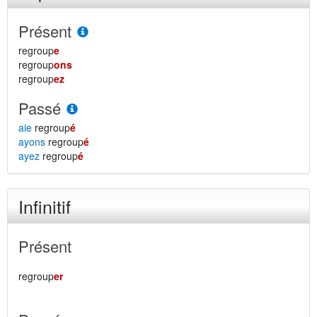
Présent
regroup
e
regroup
ons
regroup
ez
Passé
aie
regroup
é
ayons
regroup
é
ayez
regroup
é
Infinitif
Présent
regroup
er