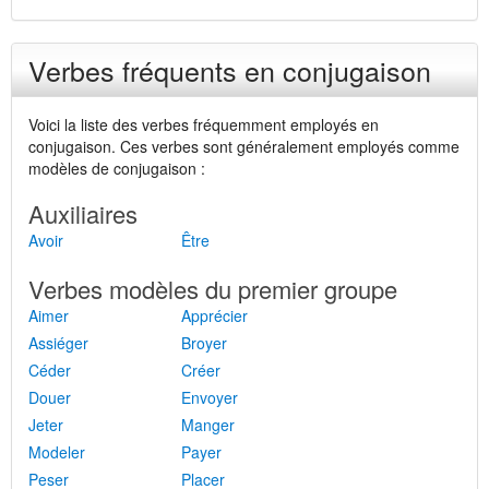
Verbes fréquents en conjugaison
Voici la liste des verbes fréquemment employés en
conjugaison. Ces verbes sont généralement employés comme
modèles de conjugaison :
Auxiliaires
Avoir
Être
Verbes modèles du premier groupe
Aimer
Apprécier
Assiéger
Broyer
Céder
Créer
Douer
Envoyer
Jeter
Manger
Modeler
Payer
Peser
Placer