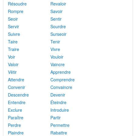
Résoudre
Revaloir
Rompre
Savoir
Seoir
Sentir
Servir
Sourdre
Suivre
Surseoir
Taire
Tenir
Traire
Vivre
Voir
Vouloir
Valoir
Vaincre
Vêtir
Apprendre
Attendre
Comprendre
Convenir
Convaincre
Descendre
Devenir
Entendre
Éteindre
Exclure
Introduire
Paraître
Partir
Perdre
Permettre
Plaindre
Rabattre