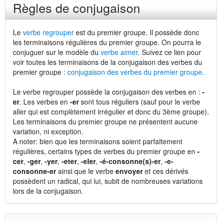
Règles de conjugaison
Le
verbe regrouper
est du premier groupe. Il possède donc
les terminaisons régulières du premier groupe. On pourra le
conjuguer sur le modèle du
verbe aimer
. Suivez ce lien pour
voir toutes les terminaisons de la conjugaison des verbes du
premier groupe :
conjugaison des verbes du premier groupe
.
Le verbe regrouper possède la conjugaison des verbes en :
-
er
. Les verbes en
-er
sont tous réguliers (sauf pour le verbe
aller qui est complètement irrégulier et donc du 3ème groupe).
Les terminaisons du premier groupe ne présentent aucune
variation, ni exception.
A noter: bien que les terminaisons soient parfaitement
régulières, certains types de verbes du premier groupe en
-
cer
,
-ger
,
-yer
,
-eter
,
-eler
,
-é-consonne(s)-er
,
-e-
consonne-er
ainsi que le verbe
envoyer
et ces dérivés
possèdent un radical, qui lui, subit de nombreuses variations
lors de la conjugaison.