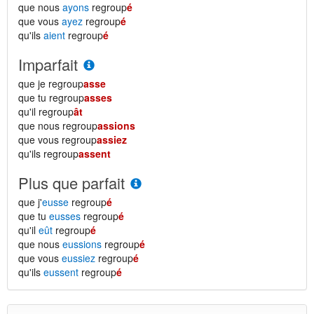
que nous
ayons
regroup
é
que vous
ayez
regroup
é
qu'ils
aient
regroup
é
Imparfait
que je regroup
asse
que tu regroup
asses
qu'il regroup
ât
que nous regroup
assions
que vous regroup
assiez
qu'ils regroup
assent
Plus que parfait
que j'
eusse
regroup
é
que tu
eusses
regroup
é
qu'il
eût
regroup
é
que nous
eussions
regroup
é
que vous
eussiez
regroup
é
qu'ils
eussent
regroup
é