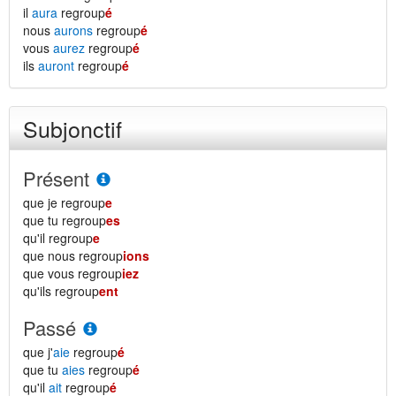
il
aura
regroup
é
nous
aurons
regroup
é
vous
aurez
regroup
é
ils
auront
regroup
é
Subjonctif
Présent
que je regroup
e
que tu regroup
es
qu'il regroup
e
que nous regroup
ions
que vous regroup
iez
qu'ils regroup
ent
Passé
que j'
aie
regroup
é
que tu
aies
regroup
é
qu'il
ait
regroup
é