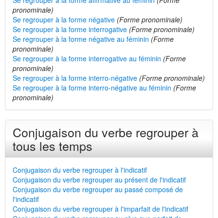
Se regrouper à la forme affirmative au féminin
(Forme
pronominale)
Se regrouper à la forme négative
(Forme pronominale)
Se regrouper à la forme interrogative
(Forme pronominale)
Se regrouper à la forme négative au féminin
(Forme
pronominale)
Se regrouper à la forme interrogative au féminin
(Forme
pronominale)
Se regrouper à la forme interro-négative
(Forme pronominale)
Se regrouper à la forme interro-négative au féminin
(Forme
pronominale)
Conjugaison du verbe regrouper à
tous les temps
Conjugaison du verbe regrouper à l'indicatif
Conjugaison du verbe regrouper au présent de l'indicatif
Conjugaison du verbe regrouper au passé composé de
l'indicatif
Conjugaison du verbe regrouper à l'imparfait de l'indicatif