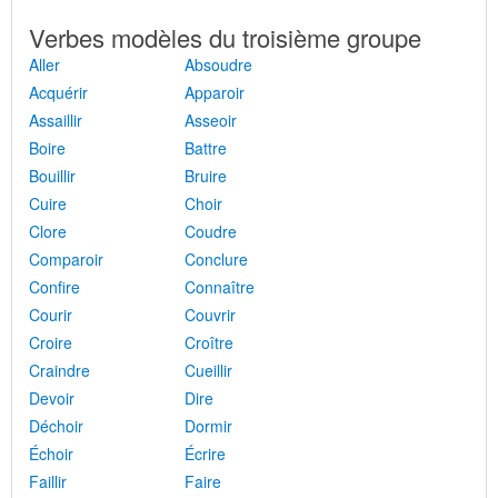
Verbes modèles du troisième groupe
Aller
Absoudre
Acquérir
Apparoir
Assaillir
Asseoir
Boire
Battre
Bouillir
Bruire
Cuire
Choir
Clore
Coudre
Comparoir
Conclure
Confire
Connaître
Courir
Couvrir
Croire
Croître
Craindre
Cueillir
Devoir
Dire
Déchoir
Dormir
Échoir
Écrire
Faillir
Faire