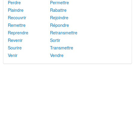
Perdre
Permettre
Plaindre
Rabattre
Recouvrir
Rejoindre
Remettre
Répondre
Reprendre
Retransmettre
Revenir
Sortir
Sourire
Transmettre
Venir
Vendre