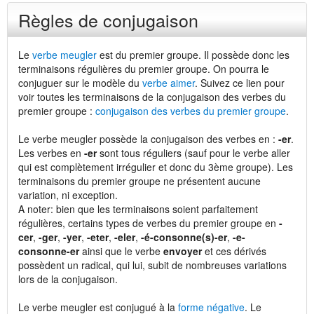
Règles de conjugaison
Le
verbe meugler
est du premier groupe. Il possède donc les
terminaisons régulières du premier groupe. On pourra le
conjuguer sur le modèle du
verbe aimer
. Suivez ce lien pour
voir toutes les terminaisons de la conjugaison des verbes du
premier groupe :
conjugaison des verbes du premier groupe
.
Le verbe meugler possède la conjugaison des verbes en :
-er
.
Les verbes en
-er
sont tous réguliers (sauf pour le verbe aller
qui est complètement irrégulier et donc du 3ème groupe). Les
terminaisons du premier groupe ne présentent aucune
variation, ni exception.
A noter: bien que les terminaisons soient parfaitement
régulières, certains types de verbes du premier groupe en
-
cer
,
-ger
,
-yer
,
-eter
,
-eler
,
-é-consonne(s)-er
,
-e-
consonne-er
ainsi que le verbe
envoyer
et ces dérivés
possèdent un radical, qui lui, subit de nombreuses variations
lors de la conjugaison.
Le verbe meugler est conjugué à la
forme négative
. Le