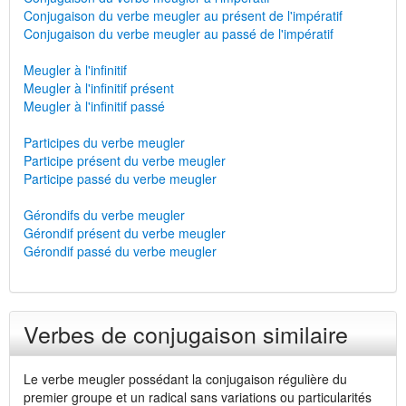
Conjugaison du verbe meugler au présent de l'impératif
Conjugaison du verbe meugler au passé de l'impératif
Meugler à l'infinitif
Meugler à l'infinitif présent
Meugler à l'infinitif passé
Participes du verbe meugler
Participe présent du verbe meugler
Participe passé du verbe meugler
Gérondifs du verbe meugler
Gérondif présent du verbe meugler
Gérondif passé du verbe meugler
Verbes de conjugaison similaire
Le verbe meugler possédant la conjugaison régulière du
premier groupe et un radical sans variations ou particularités