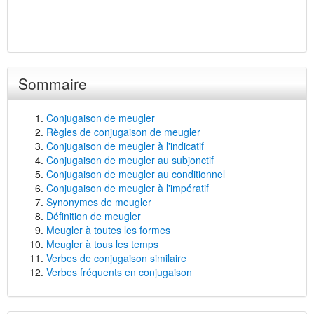
Sommaire
Conjugaison de meugler
Règles de conjugaison de meugler
Conjugaison de meugler à l'indicatif
Conjugaison de meugler au subjonctif
Conjugaison de meugler au conditionnel
Conjugaison de meugler à l'impératif
Synonymes de meugler
Définition de meugler
Meugler à toutes les formes
Meugler à tous les temps
Verbes de conjugaison similaire
Verbes fréquents en conjugaison