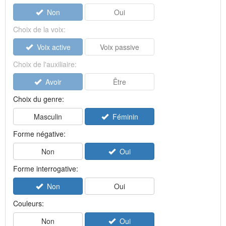
Non
Oui
Choix de la voix:
Voix active
Voix passive
Choix de l'auxiliaire:
Avoir
Être
Choix du genre:
Masculin
Féminin
Forme négative:
Non
Oui
Forme interrogative:
Non
Oui
Couleurs:
Non
Oui