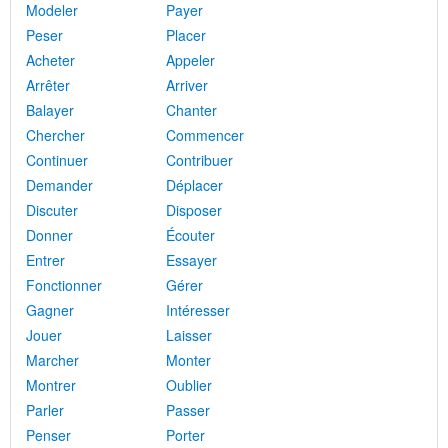
Modeler
Payer
Peser
Placer
Acheter
Appeler
Arrêter
Arriver
Balayer
Chanter
Chercher
Commencer
Continuer
Contribuer
Demander
Déplacer
Discuter
Disposer
Donner
Écouter
Entrer
Essayer
Fonctionner
Gérer
Gagner
Intéresser
Jouer
Laisser
Marcher
Monter
Montrer
Oublier
Parler
Passer
Penser
Porter