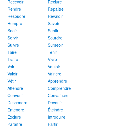
Recevoir
Reclure
Rendre
Repaître
Résoudre
Revaloir
Rompre
Savoir
Seoir
Sentir
Servir
Sourdre
Suivre
Surseoir
Taire
Tenir
Traire
Vivre
Voir
Vouloir
Valoir
Vaincre
Vêtir
Apprendre
Attendre
Comprendre
Convenir
Convaincre
Descendre
Devenir
Entendre
Éteindre
Exclure
Introduire
Paraître
Partir