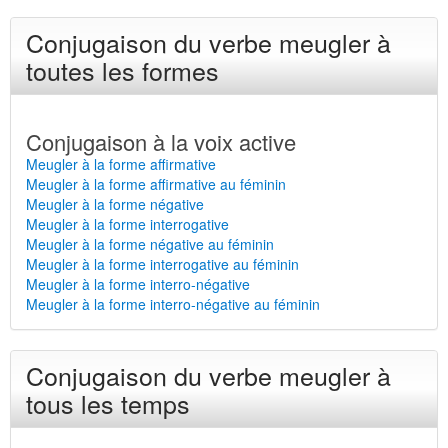
Conjugaison du verbe meugler à
toutes les formes
Conjugaison à la voix active
Meugler à la forme affirmative
Meugler à la forme affirmative au féminin
Meugler à la forme négative
Meugler à la forme interrogative
Meugler à la forme négative au féminin
Meugler à la forme interrogative au féminin
Meugler à la forme interro-négative
Meugler à la forme interro-négative au féminin
Conjugaison du verbe meugler à
tous les temps