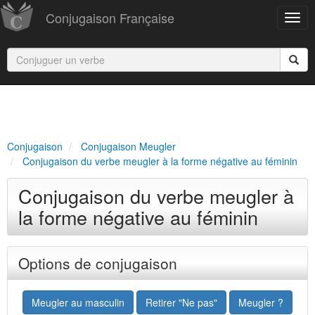
Conjugaison Française
Conjugaison
Conjugaison Meugler
Conjugaison du verbe meugler à la forme négative au féminin
Conjugaison du verbe meugler à
la forme négative au féminin
Options de conjugaison
Meugler au masculin
Retirer "Ne pas"
Meugler ?