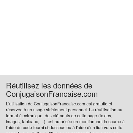
Réutilisez les données de
ConjugaisonFrancaise.com
L'utilisation de ConjugaisonFrancaise.com est gratuite et
réservée à un usage strictement personnel. La réutilisation au
format électronique, des éléments de cette page (textes,
images, tableaux, ...), est autorisée en mentionnant la source à
l'aide du code fourni ci-dessous ou à l'aide d'un lien vers cette