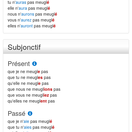
tu n'
auras
pas meugl
é
elle n'
aura
pas meugl
é
nous n'
aurons
pas meugl
é
vous n'
aurez
pas meugl
é
elles n'
auront
pas meugl
é
Subjonctif
Présent
que je ne meugl
e
pas
que tu ne meugl
es
pas
qu'elle ne meugl
e
pas
que nous ne meugl
ions
pas
que vous ne meugl
iez
pas
qu'elles ne meugl
ent
pas
Passé
que je n'
aie
pas meugl
é
que tu n'
aies
pas meugl
é