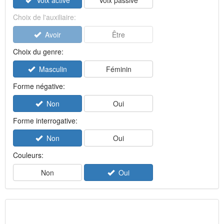
Voix active
Voix passive
Choix de l'auxiliaire:
Avoir
Être
Choix du genre:
Masculin
Féminin
Forme négative:
Non
Oui
Forme interrogative:
Non
Oui
Couleurs:
Non
Oui