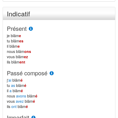
Indicatif
Présent
je blâm
e
tu blâm
es
il blâm
e
nous blâm
ons
vous blâm
ez
ils blâm
ent
Passé composé
j'
ai
blâm
é
tu
as
blâm
é
il
a
blâm
é
nous
avons
blâm
é
vous
avez
blâm
é
ils
ont
blâm
é
Imparfait