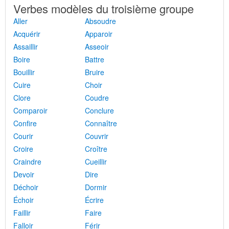
Verbes modèles du troisième groupe
Aller
Absoudre
Acquérir
Apparoir
Assaillir
Asseoir
Boire
Battre
Bouillir
Bruire
Cuire
Choir
Clore
Coudre
Comparoir
Conclure
Confire
Connaître
Courir
Couvrir
Croire
Croître
Craindre
Cueillir
Devoir
Dire
Déchoir
Dormir
Échoir
Écrire
Faillir
Faire
Falloir
Férir