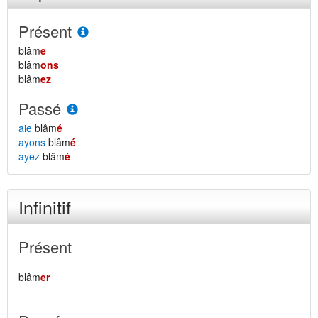
Présent
blâm
e
blâm
ons
blâm
ez
Passé
aie
blâm
é
ayons
blâm
é
ayez
blâm
é
Infinitif
Présent
blâm
er