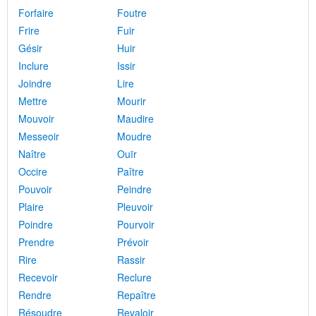
Forfaire
Foutre
Frire
Fuir
Gésir
Huir
Inclure
Issir
Joindre
Lire
Mettre
Mourir
Mouvoir
Maudire
Messeoir
Moudre
Naître
Ouïr
Occire
Paître
Pouvoir
Peindre
Plaire
Pleuvoir
Poindre
Pourvoir
Prendre
Prévoir
Rire
Rassir
Recevoir
Reclure
Rendre
Repaître
Résoudre
Revaloir