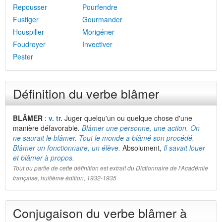
Repousser
Pourfendre
Fustiger
Gourmander
Houspiller
Morigéner
Foudroyer
Invectiver
Pester
Définition du verbe blâmer
BLÂMER
:
v. tr.
Juger quelqu'un ou quelque chose d'une
manière défavorable.
Blâmer une personne, une action. On
ne saurait le blâmer. Tout le monde a blâmé son procédé.
Blâmer un fonctionnaire, un élève.
Absolument,
Il savait louer
et blâmer à propos.
Tout ou partie de cette définition est extrait du Dictionnaire de l'Académie
française, huitième édition, 1932-1935
Conjugaison du verbe blâmer à