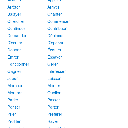
Arrêter
Arriver
Balayer
Chanter
Chercher
Commencer
Continuer
Contribuer
Demander
Déplacer
Discuter
Disposer
Donner
Écouter
Entrer
Essayer
Fonctionner
Gérer
Gagner
Intéresser
Jouer
Laisser
Marcher
Monter
Montrer
Oublier
Parler
Passer
Penser
Porter
Prier
Préférer
Profiter
Rayer