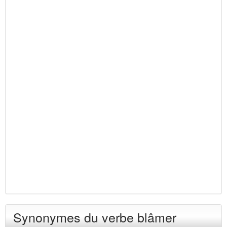
Synonymes du verbe blâmer