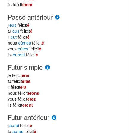
ils félicit
èrent
Passé antérieur
j'
eus
félicit
é
tu
eus
félicit
é
il
eut
félicit
é
nous
eûmes
félicit
é
vous
eûtes
félicit
é
ils
eurent
félicit
é
Futur simple
je félicit
erai
tu félicit
eras
il félicit
era
nous félicit
erons
vous félicit
erez
ils félicit
eront
Futur antérieur
j'
aurai
félicit
é
tu
auras
félicit
é