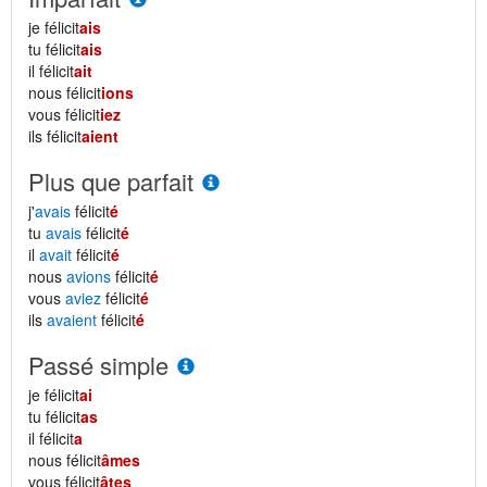
je félicit
ais
tu félicit
ais
il félicit
ait
nous félicit
ions
vous félicit
iez
ils félicit
aient
Plus que parfait
j'
avais
félicit
é
tu
avais
félicit
é
il
avait
félicit
é
nous
avions
félicit
é
vous
aviez
félicit
é
ils
avaient
félicit
é
Passé simple
je félicit
ai
tu félicit
as
il félicit
a
nous félicit
âmes
vous félicit
âtes