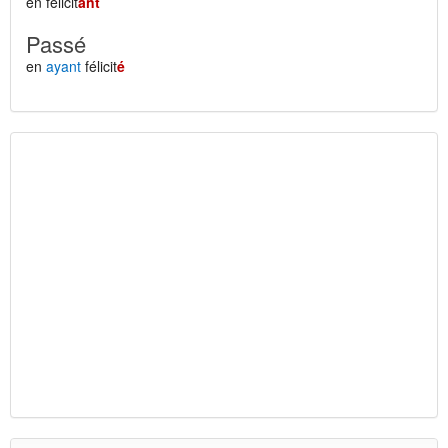
en félicit
ant
Passé
en
ayant
félicit
é