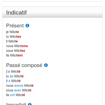
Indicatif
Présent
je félicit
e
tu félicit
es
il félicit
e
nous félicit
ons
vous félicit
ez
ils félicit
ent
Passé composé
j'
ai
félicit
é
tu
as
félicit
é
il
a
félicit
é
nous
avons
félicit
é
vous
avez
félicit
é
ils
ont
félicit
é
Imparfait