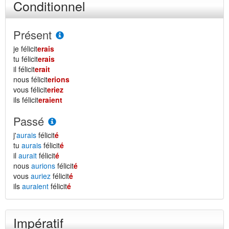
Conditionnel
Présent
je félicit
erais
tu félicit
erais
il félicit
erait
nous félicit
erions
vous félicit
eriez
ils félicit
eraient
Passé
j'
aurais
félicit
é
tu
aurais
félicit
é
il
aurait
félicit
é
nous
aurions
félicit
é
vous
auriez
félicit
é
ils
auraient
félicit
é
Impératif