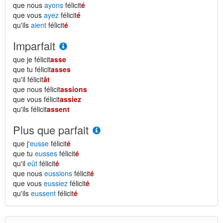
que nous
ayons
félicit
é
que vous
ayez
félicit
é
qu'ils
aient
félicit
é
Imparfait
que je félicit
asse
que tu félicit
asses
qu'il félicit
ât
que nous félicit
assions
que vous félicit
assiez
qu'ils félicit
assent
Plus que parfait
que j'
eusse
félicit
é
que tu
eusses
félicit
é
qu'il
eût
félicit
é
que nous
eussions
félicit
é
que vous
eussiez
félicit
é
qu'ils
eussent
félicit
é