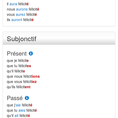
il
aura
félicit
é
nous
aurons
félicit
é
vous
aurez
félicit
é
ils
auront
félicit
é
Subjonctif
Présent
que je félicit
e
que tu félicit
es
qu'il félicit
e
que nous félicit
ions
que vous félicit
iez
qu'ils félicit
ent
Passé
que j'
aie
félicit
é
que tu
aies
félicit
é
qu'il
ait
félicit
é