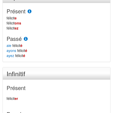
Présent
félicit
e
félicit
ons
félicit
ez
Passé
aie
félicit
é
ayons
félicit
é
ayez
félicit
é
Infinitif
Présent
félicit
er