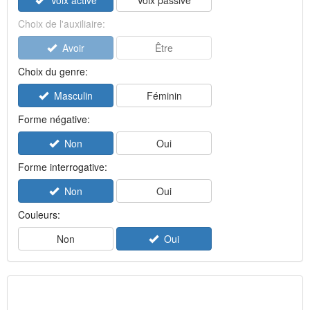
Voix active
Voix passive
Choix de l'auxiliaire:
Avoir
Être
Choix du genre:
Masculin
Féminin
Forme négative:
Non
Oui
Forme interrogative:
Non
Oui
Couleurs:
Non
Oui