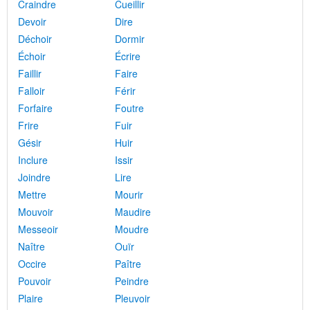
Craindre
Cueillir
Devoir
Dire
Déchoir
Dormir
Échoir
Écrire
Faillir
Faire
Falloir
Férir
Forfaire
Foutre
Frire
Fuir
Gésir
Huir
Inclure
Issir
Joindre
Lire
Mettre
Mourir
Mouvoir
Maudire
Messeoir
Moudre
Naître
Ouïr
Occire
Paître
Pouvoir
Peindre
Plaire
Pleuvoir